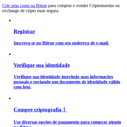
Crie uma conta na Bitrue
para comprar e vender Criptomoedas na
exchange de cripto mais segura.
Guia
Guia para iniciantes em futuros
Registrar
Inscreva-se no Bitrue com seu endereço de e-mail.
Verifique sua identidade
Verifique sua identidade inserindo suas informações
Estratégias de negociação
pessoais e enviando um documento de identidade válido
com foto.
Aprenda como se manter lucrativo
Compre criptografia！
Use diversas opções de pagamento para comprar pippin