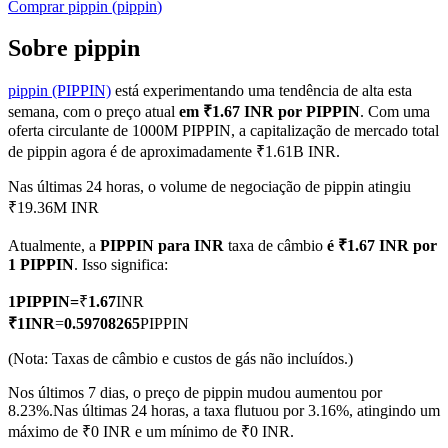
Comprar
pippin
(
pippin
)
Sobre pippin
pippin (PIPPIN)
está experimentando uma tendência de alta esta
Futuros COIN-M
semana, com o preço atual
em ₹1.67 INR por PIPPIN
. Com uma
Futuros de criptomoeda
oferta circulante de 1000M PIPPIN, a capitalização de mercado total
de pippin agora é de aproximadamente ₹1.61B INR.
Nas últimas 24 horas, o volume de negociação de pippin atingiu
TradFi
₹19.36M INR
Derivativos de ações, câmbio, metais preciosos e commodities
Atualmente, a
PIPPIN para INR
taxa de câmbio
é ₹1.67 INR por
1 PIPPIN
. Isso significa:
1
PIPPIN
=
₹
1.67
INR
₹
1
INR
=
0.59708265
PIPPIN
(Nota: Taxas de câmbio e custos de gás não incluídos.)
Nos últimos 7 dias, o preço de pippin mudou aumentou por
8.23%.
Nas últimas 24 horas, a taxa flutuou por 3.16%, atingindo um
máximo de ₹0 INR e um mínimo de ₹0 INR.
Futuros de USDC