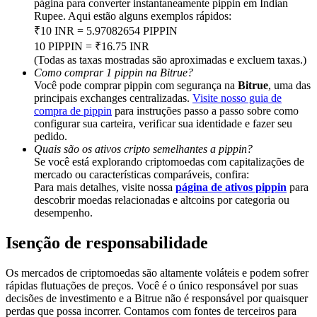
página para converter instantaneamente pippin em Indian
Deposit & Trade BTC to Share 25000 USDT prize pool!
Rupee. Aqui estão alguns exemplos rápidos:
₹10 INR = 5.97082654 PIPPIN
10 PIPPIN = ₹16.75 INR
(Todas as taxas mostradas são aproximadas e excluem taxas.)
Deposit CASHCAT & Win
Como comprar 1 pippin na Bitrue?
Você pode comprar pippin com segurança na
Bitrue
, uma das
Share 500000 CASHCAT prize pool
principais exchanges centralizadas.
Visite nosso guia de
compra de pippin
para instruções passo a passo sobre como
configurar sua carteira, verificar sua identidade e fazer seu
pedido.
Quais são os ativos cripto semelhantes a pippin?
Exclusive for BitMart Users
Se você está explorando criptomoedas com capitalizações de
mercado ou características comparáveis, confira:
Register & Trade to Win 500,000 USDT
Para mais detalhes, visite nossa
página de ativos pippin
para
descobrir moedas relacionadas e altcoins por categoria ou
desempenho.
Precious Metals Trading Carnival
Isenção de responsabilidade
Trade Gold & Silver · 33,333 USDT Bonus
Os mercados de criptomoedas são altamente voláteis e podem sofrer
rápidas flutuações de preços. Você é o único responsável por suas
decisões de investimento e a Bitrue não é responsável por quaisquer
perdas que possa incorrer. Contamos com fontes de terceiros para