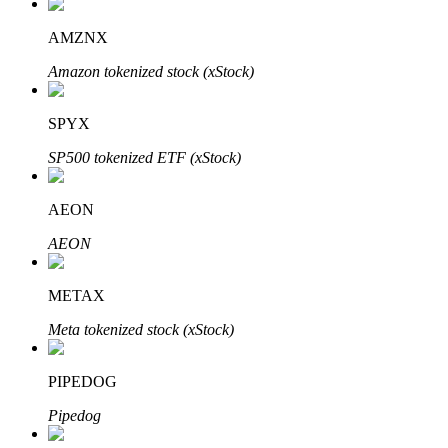
AMZNX
Amazon tokenized stock (xStock)
Parceiros Bitrue
SPYX
SP500 tokenized ETF (xStock)
AEON
AEON
METAX
Afiliados Bitrue
Meta tokenized stock (xStock)
Até 65% de comissões!
PIPEDOG
Pipedog