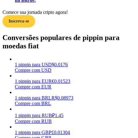
na Bitrue.
Ganhar
Comece sua jornada cripto agora!
Inscreva-se
Conversões populares de pippin para
moedas fiat
1
pippin
para
USD
$
0.0176
Compre com USD
Porquinho poderoso
1
pippin
para
EUR
€
0.01523
Ganhe recompensas competitivas diariamente
Compre com EUR
1
pippin
para
BRL
R$
0.08973
Compre com BRL
1
pippin
para
RUB
₽
1.45
Compre com RUB
1
pippin
para
GBP
£
0.01304
Compre com GBP