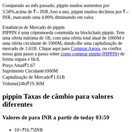
Comparado ao mês passado, pippin mudou aumentou por
Futuros usando USDC como garantia
3.58%.acima de ₹-- INR.
Ano a ano, pippin mudou declinou por ₹--
INR, marcando uma 4.89% diminuindo em valor.
Estatísticas de Mercado de pippin
PIPPIN é uma criptomoeda construída na blockchain pippin. Tem
uma oferta máxima de 1B, com uma oferta total atual de 1000M e
uma oferta circulante de 1000M, dando-lhe uma capitalização de
mercado de 1.61B. Clique aqui para
Comprar Agora
, ou confira
nosso guia passo a passo sobre
como comprar pippin (PIPPIN)
de
forma segura e fácil.
Preço Atual
₹
1.67
Copiar Trading
Suprimento Circulante
1000M
Junte-se aos principais traders
Capitalização de Mercado
₹
1.61B
Volume(24h)
₹
19.36M
pippin Taxas de câmbio para valores
diferentes
Valores de para INR a partir de today 03:59
10
=
₹
16.75
INR