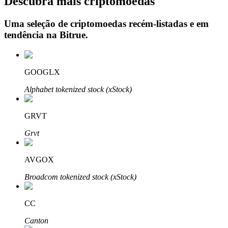
Descubra mais criptomoedas
Uma seleção de criptomoedas recém-listadas e em
tendência na
Bitrue
.
Investimento Automático
Obtenha lucro a longo prazo e interesses flexíveis
GOOGLX
Alphabet tokenized stock (xStock)
GRVT
Grvt
AVGOX
Aprenda a apostar
Broadcom tokenized stock (xStock)
Aprenda como ganhar renda passiva
Bitrue
AI
CC
Canton