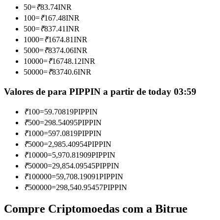
50
=
₹
83.74
INR
Torne-se um Trader de Cópias
100
=
₹
167.48
INR
Desfrute da partilha de lucros e comissões de copy trading
500
=
₹
837.41
INR
1000
=
₹
1674.81
INR
5000
=
₹
8374.06
INR
10000
=
₹
16748.12
INR
50000
=
₹
83740.6
INR
Valores de para PIPPIN a partir de today 03:59
₹
100
=
59.70819
PIPPIN
₹
500
=
298.54095
PIPPIN
Informação
₹
1000
=
597.0819
PIPPIN
Análise de big data, incluindo informações comerciais, etc.
₹
5000
=
2,985.40954
PIPPIN
₹
10000
=
5,970.81909
PIPPIN
₹
50000
=
29,854.09545
PIPPIN
₹
100000
=
59,708.19091
PIPPIN
₹
500000
=
298,540.95457
PIPPIN
Compre Criptomoedas com a Bitrue