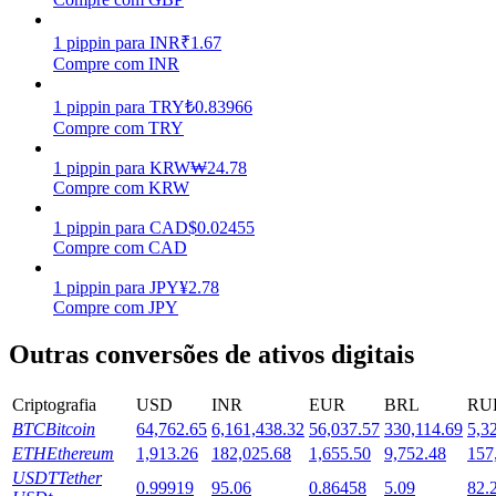
Estacamento
1
pippin
para
INR
₹
1.67
Compre com INR
Altos retornos e acesso instantâneo
1
pippin
para
TRY
₺
0.83966
Compre com TRY
1
pippin
para
KRW
₩
24.78
Compre com KRW
1
pippin
para
CAD
$
0.02455
Compre com CAD
1
pippin
para
JPY
¥
2.78
Launchpool
Compre com JPY
Staking flexível para ganhar tokens populares.
Outras conversões de ativos digitais
Criptografia
USD
INR
EUR
BRL
RU
BTC
Bitcoin
64,762.65
6,161,438.32
56,037.57
330,114.69
5,3
ETH
Ethereum
1,913.26
182,025.68
1,655.50
9,752.48
157
USDT
Tether
0.99919
95.06
0.86458
5.09
82.