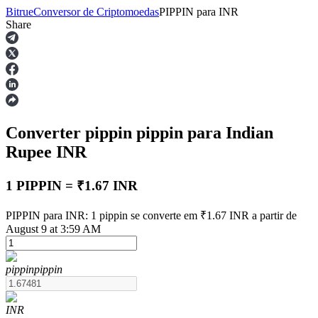
Bitrue
Conversor de Criptomoedas
PIPPIN
para
INR
Share
Futuros
Converter pippin
pippin
para Indian
Rupee
INR
1 PIPPIN = ₹1.67 INR
Futuros de USDT
PIPPIN para INR: 1 pippin se converte em ₹1.67 INR a partir de
August 9 at 3:59 AM
Futuros usando USDT como garantia
pippin
pippin
INR