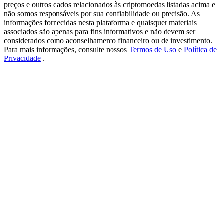
USDT New User Exclusive 10% APR
preços e outros dados relacionados às criptomoedas listadas acima e
não somos responsáveis por sua confiabilidade ou precisão. As
USDT Flexible Staking | Daily Rewards
informações fornecidas nesta plataforma e quaisquer materiais
associados são apenas para fins informativos e não devem ser
considerados como aconselhamento financeiro ou de investimento.
Para mais informações, consulte nossos
Termos de Uso
e
Política de
Privacidade
.
BTC New User Exclusive: 6.5% APR
BTC Flexible Staking | Daily Rewards
Mais eventos
Ganhe prêmios e recompensas exclusivas
Centro de recompensas