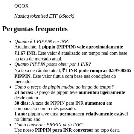
QQQX
Nasdaq tokenized ETF (xStock)
Perguntas frequentes
Indicação
Quanto é 1 PIPPIN em INR?
Convide um amigo para receber recompensas em dinheiro
Atualmente,
1 pippin (PIPPIN) vale aproximadamente
₹1.67 INR.
Este valor é atualizado em tempo real com base
BTC Welcome Rewards
na taxa de mercado atual.
Quanto PIPPIN posso obter por 1 INR?
Na taxa de câmbio atual,
₹1 INR pode comprar 0.59708265
PIPPIN.
Este valor flutua com base nas condições do
mercado.
Como o preço de pippin mudou ao longo do tempo?
24 horas:
O preço de pippin teve
aumentou ligeiramente
desde ontem.
30 dias:
A taxa de PIPPIN para INR
aumentou
em
comparação com o mês passado.
1 ano:
pippin teve uma
permaneceu relativamente estável
no último ano.
Como converter PIPPIN para INR?
BTC Welcome Rewards
Use nosso
PIPPIN para INR conversor
no topo desta