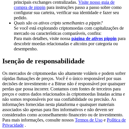
principais exchanges centralizadas.
Visite nosso guia de
Deposit & Trade BTC to Share 25000 USDT prize pool!
compra de pippin
para instruções passo a passo sobre como
configurar sua carteira, verificar sua identidade e fazer seu
pedido.
Quais são os ativos cripto semelhantes a pippin?
Deposit CASHCAT & Win
Se você está explorando criptomoedas com capitalizações de
mercado ou características comparáveis, confira:
Share 500000 CASHCAT prize pool
Para mais detalhes, visite nossa
página de ativos pippin
para
descobrir moedas relacionadas e altcoins por categoria ou
desempenho.
Isenção de responsabilidade
Exclusive for BitMart Users
Register & Trade to Win 500,000 USDT
Os mercados de criptomoedas são altamente voláteis e podem sofrer
rápidas flutuações de preços. Você é o único responsável por suas
decisões de investimento e a Bitrue não é responsável por quaisquer
perdas que possa incorrer. Contamos com fontes de terceiros para
preços e outros dados relacionados às criptomoedas listadas acima e
Precious Metals Trading Carnival
não somos responsáveis por sua confiabilidade ou precisão. As
informações fornecidas nesta plataforma e quaisquer materiais
Trade Gold & Silver · 33,333 USDT Bonus
associados são apenas para fins informativos e não devem ser
considerados como aconselhamento financeiro ou de investimento.
Para mais informações, consulte nossos
Termos de Uso
e
Política de
Privacidade
.