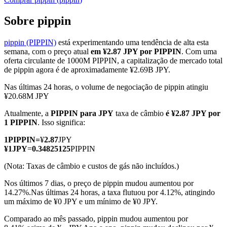
Sobre pippin
pippin (PIPPIN)
está experimentando uma tendência de alta esta
Futuros COIN-M
semana, com o preço atual
em ¥2.87 JPY por PIPPIN
. Com uma
oferta circulante de 1000M PIPPIN, a capitalização de mercado total
Futuros de criptomoeda
de pippin agora é de aproximadamente ¥2.69B JPY.
Nas últimas 24 horas, o volume de negociação de pippin atingiu
¥20.68M JPY
TradFi
Atualmente, a
PIPPIN para JPY
taxa de câmbio
é ¥2.87 JPY por
Derivativos de ações, câmbio, metais preciosos e commodities
1 PIPPIN
. Isso significa:
1
PIPPIN
=
¥
2.87
JPY
¥
1
JPY
=
0.34825125
PIPPIN
(Nota: Taxas de câmbio e custos de gás não incluídos.)
Nos últimos 7 dias, o preço de pippin mudou aumentou por
14.27%.
Nas últimas 24 horas, a taxa flutuou por 4.12%, atingindo
um máximo de ¥0 JPY e um mínimo de ¥0 JPY.
Comparado ao mês passado, pippin mudou aumentou por
Futuros de USDC