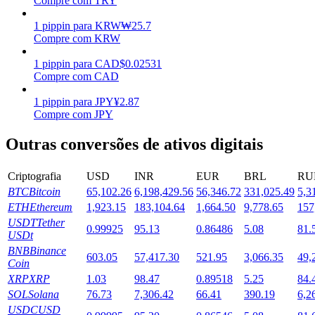
Compre com TRY
Estacamento
1
pippin
para
KRW
₩
25.7
Compre com KRW
Altos retornos e acesso instantâneo
1
pippin
para
CAD
$
0.02531
Compre com CAD
1
pippin
para
JPY
¥
2.87
Compre com JPY
Outras conversões de ativos digitais
Criptografia
USD
INR
EUR
BRL
RU
BTC
Bitcoin
65,102.26
6,198,429.56
56,346.72
331,025.49
5,3
Launchpool
ETH
Ethereum
1,923.15
183,104.64
1,664.50
9,778.65
157
Staking flexível para ganhar tokens populares.
USDT
Tether
0.99925
95.13
0.86486
5.08
81.
USDt
BNB
Binance
603.05
57,417.30
521.95
3,066.35
49,
Coin
XRP
XRP
1.03
98.47
0.89518
5.25
84.
SOL
Solana
76.73
7,306.42
66.41
390.19
6,2
USDC
USD