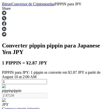
Bitrue
Conversor de Criptomoedas
PIPPIN
para
JPY
Share
Futuros
Converter pippin
pippin
para Japanese
Yen
JPY
1 PIPPIN = ¥2.87 JPY
PIPPIN para JPY: 1 pippin se converte em ¥2.87 JPY a partir de
Futuros de USDT
August 10 at 2:00 AM
Futuros usando USDT como garantia
pippin
pippin
JPY
Comprar
pippin
(
pippin
)