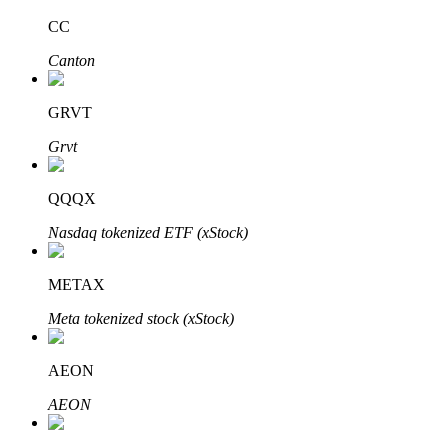
CC
Canton
Investimento Automático
GRVT
Obtenha lucro a longo prazo e interesses flexíveis
Grvt
QQQX
Nasdaq tokenized ETF (xStock)
METAX
Meta tokenized stock (xStock)
Aprenda a apostar
Aprenda como ganhar renda passiva
AEON
Bitrue
AI
AEON