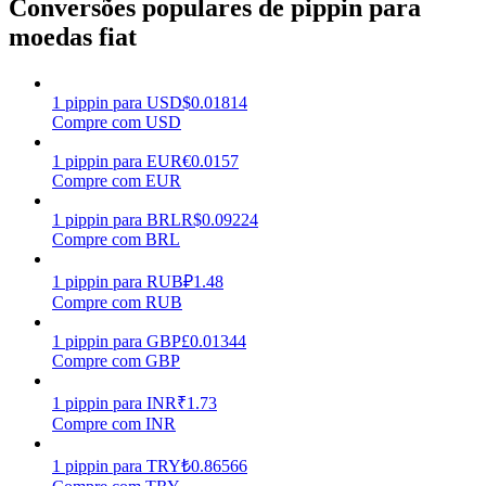
Conversões populares de pippin para
moedas fiat
Ganhar
1
pippin
para
USD
$
0.01814
Compre com USD
1
pippin
para
EUR
€
0.0157
Compre com EUR
1
pippin
para
BRL
R$
0.09224
Compre com BRL
Porquinho poderoso
1
pippin
para
RUB
₽
1.48
Compre com RUB
Ganhe recompensas competitivas diariamente
1
pippin
para
GBP
£
0.01344
Compre com GBP
1
pippin
para
INR
₹
1.73
Compre com INR
1
pippin
para
TRY
₺
0.86566