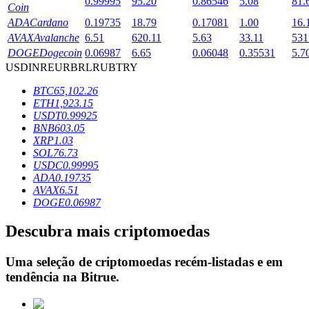
0.99995
95.20
0.86546
5.08
81.
Coin
ADA
Cardano
0.19735
18.79
0.17081
1.00
16.
AVAX
Avalanche
6.51
620.11
5.63
33.11
531
Bloqueios de BTR
DOGE
Dogecoin
0.06987
6.65
0.06048
0.35531
5.7
USD
INR
EUR
BRL
RUB
TRY
Investimentos exclusivos para titulares de BTR
BTC
65,102.26
ETH
1,923.15
USDT
0.99925
BNB
603.05
XRP
1.03
SOL
76.73
USDC
0.99995
ADA
0.19735
AVAX
6.51
DOGE
0.06987
Empréstimos
Descubra mais criptomoedas
Serviço de empréstimo apoiado por criptografia
Uma seleção de criptomoedas recém-listadas e em
tendência na
Bitrue
.