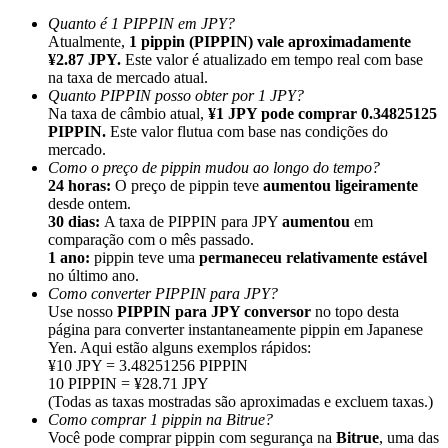
Quanto é 1 PIPPIN em JPY?
Atualmente,
1 pippin (PIPPIN) vale aproximadamente
¥2.87 JPY.
Este valor é atualizado em tempo real com base
na taxa de mercado atual.
Quanto PIPPIN posso obter por 1 JPY?
Na taxa de câmbio atual,
¥1 JPY pode comprar 0.34825125
Indicação
PIPPIN.
Este valor flutua com base nas condições do
Convide um amigo para receber recompensas em dinheiro
mercado.
Como o preço de pippin mudou ao longo do tempo?
BTC Welcome Rewards
24 horas:
O preço de pippin teve
aumentou ligeiramente
desde ontem.
30 dias:
A taxa de PIPPIN para JPY
aumentou
em
comparação com o mês passado.
1 ano:
pippin teve uma
permaneceu relativamente estável
no último ano.
Como converter PIPPIN para JPY?
Use nosso
PIPPIN para JPY conversor
no topo desta
página para converter instantaneamente pippin em Japanese
Yen. Aqui estão alguns exemplos rápidos:
¥10 JPY = 3.48251256 PIPPIN
10 PIPPIN = ¥28.71 JPY
(Todas as taxas mostradas são aproximadas e excluem taxas.)
Como comprar 1 pippin na Bitrue?
BTC Welcome Rewards
Você pode comprar pippin com segurança na
Bitrue
, uma das