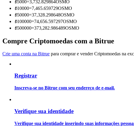
₺
5000
=
3,732.829864
OSMO
Torne-se um Trader de Cópias
₺
10000
=
7,465.659729
OSMO
Desfrute da partilha de lucros e comissões de copy trading
₺
50000
=
37,328.298648
OSMO
₺
100000
=
74,656.597297
OSMO
₺
500000
=
373,282.986489
OSMO
Compre Criptomoedas com a Bitrue
Crie uma conta na Bitrue
para comprar e vender Criptomoedas na exch
Registrar
Informação
Análise de big data, incluindo informações comerciais, etc.
Inscreva-se no Bitrue com seu endereço de e-mail.
Verifique sua identidade
Verifique sua identidade inserindo suas informações pesso