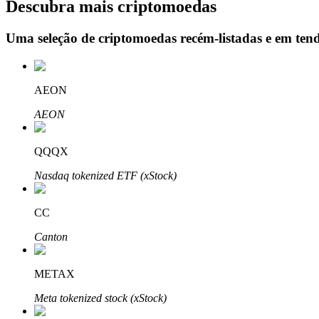
Descubra mais criptomoedas
Uma seleção de criptomoedas recém-listadas e em ten
Bloqueios de BTR
Investimentos exclusivos para titulares de BTR
AEON
AEON
QQQX
Nasdaq tokenized ETF (xStock)
CC
Empréstimos
Canton
Serviço de empréstimo apoiado por criptografia
METAX
Meta tokenized stock (xStock)