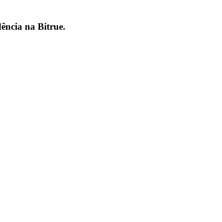
dência na
Bitrue
.