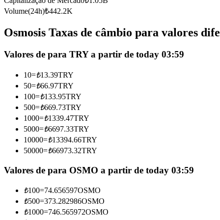
Capitalização de Mercado
₺
1.05B
Futuros usando USDC como garantia
Volume(24h)
₺
442.2K
Osmosis Taxas de câmbio para valores dife
Valores de para TRY a partir de today 03:59
10
=
₺
13.39
TRY
50
=
₺
66.97
TRY
100
=
₺
133.95
TRY
500
=
₺
669.73
TRY
Copiar Trading
1000
=
₺
1339.47
TRY
Junte-se aos principais traders
5000
=
₺
6697.33
TRY
10000
=
₺
13394.66
TRY
50000
=
₺
66973.32
TRY
Valores de para OSMO a partir de today 03:59
₺
100
=
74.656597
OSMO
₺
500
=
373.282986
OSMO
₺
1000
=
746.565972
OSMO