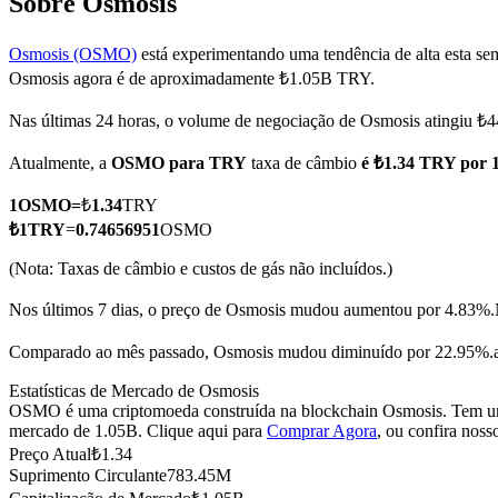
Sobre Osmosis
Osmosis (OSMO)
está experimentando uma tendência de alta esta se
Osmosis agora é de aproximadamente ₺1.05B TRY.
Futuros COIN-M
Nas últimas 24 horas, o volume de negociação de Osmosis atingiu 
Futuros de criptomoeda
Atualmente, a
OSMO para TRY
taxa de câmbio
é ₺1.34 TRY por
1
OSMO
=
₺
1.34
TRY
TradFi
₺
1
TRY
=
0.74656951
OSMO
Derivativos de ações, câmbio, metais preciosos e commodities
(Nota: Taxas de câmbio e custos de gás não incluídos.)
Nos últimos 7 dias, o preço de Osmosis mudou aumentou por 4.83%.
Comparado ao mês passado, Osmosis mudou diminuído por 22.95%.a
Estatísticas de Mercado de Osmosis
OSMO é uma criptomoeda construída na blockchain Osmosis. Tem uma 
mercado de 1.05B. Clique aqui para
Comprar Agora
, ou confira noss
Preço Atual
₺
1.34
Suprimento Circulante
783.45M
Futuros de USDC