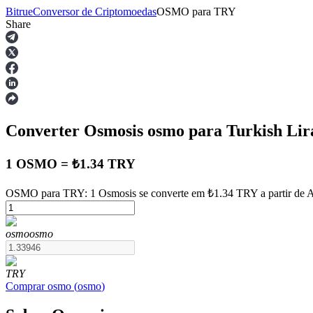
Bitrue
Conversor de Criptomoedas
OSMO
para
TRY
Share
Futuros
Converter Osmosis
osmo
para Turkish Li
1 OSMO = ₺1.34 TRY
OSMO para TRY: 1 Osmosis se converte em ₺1.34 TRY a partir de A
Futuros de USDT
osmo
osmo
Futuros usando USDT como garantia
TRY
Comprar
osmo
(
osmo
)