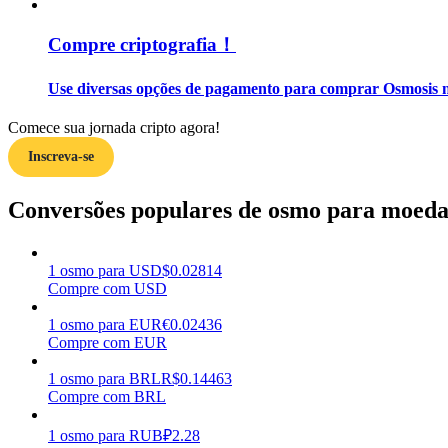
Compre criptografia！
Guia
Guia para iniciantes em futuros
Use diversas opções de pagamento para comprar Osmosis n
Comece sua jornada cripto agora!
Inscreva-se
Conversões populares de osmo para moedas
1
osmo
para
USD
$
0.02814
Estratégias de negociação
Compre com USD
Aprenda como se manter lucrativo
1
osmo
para
EUR
€
0.02436
Compre com EUR
1
osmo
para
BRL
R$
0.14463
Compre com BRL
1
osmo
para
RUB
₽
2.28