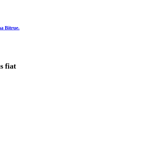
a Bitrue.
 fiat