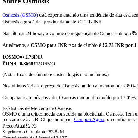
Sobre Osmosis
Osmosis (OSMO)
está experimentando uma tendência de alta esta se
Osmosis agora é de aproximadamente ₹2.12B INR.
Futuros COIN-M
Nas últimas 24 horas, o volume de negociação de Osmosis atingiu 
Futuros de criptomoeda
Atualmente, a
OSMO para INR
taxa de câmbio
é ₹2.73 INR por 
1
OSMO
=
₹
2.73
INR
TradFi
₹
1
INR
=
0.3668715
OSMO
Derivativos de ações, câmbio, metais preciosos e commodities
(Nota: Taxas de câmbio e custos de gás não incluídos.)
Nos últimos 7 dias, o preço de Osmosis mudou aumentou por 7.89%.
Comparado ao mês passado, Osmosis mudou diminuído por 17.05%.a
Estatísticas de Mercado de Osmosis
OSMO é uma criptomoeda construída na blockchain Osmosis. Tem uma 
mercado de 2.12B. Clique aqui para
Comprar Agora
, ou confira noss
Preço Atual
₹
2.73
Suprimento Circulante
783.82M
Futuros de USDC