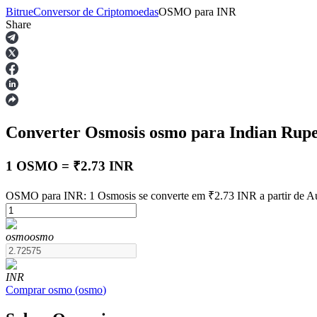
Bitrue
Conversor de Criptomoedas
OSMO
para
INR
Share
Futuros
Converter Osmosis
osmo
para Indian Rup
1 OSMO = ₹2.73 INR
OSMO para INR: 1 Osmosis se converte em ₹2.73 INR a partir de A
Futuros de USDT
osmo
osmo
Futuros usando USDT como garantia
INR
Comprar
osmo
(
osmo
)