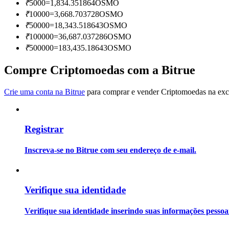
₹
5000
=
1,834.351864
OSMO
Torne-se um Trader de Cópias
₹
10000
=
3,668.703728
OSMO
Desfrute da partilha de lucros e comissões de copy trading
₹
50000
=
18,343.518643
OSMO
₹
100000
=
36,687.037286
OSMO
₹
500000
=
183,435.18643
OSMO
Compre Criptomoedas com a Bitrue
Crie uma conta na Bitrue
para comprar e vender Criptomoedas na exch
Registrar
Informação
Análise de big data, incluindo informações comerciais, etc.
Inscreva-se no Bitrue com seu endereço de e-mail.
Verifique sua identidade
Verifique sua identidade inserindo suas informações pesso