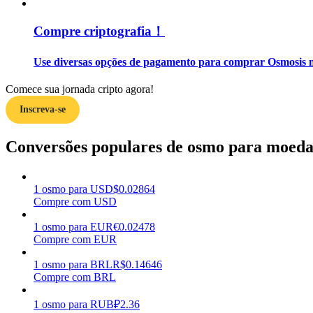
Compre criptografia！
Guia
Guia para iniciantes em futuros
Use diversas opções de pagamento para comprar Osmosis n
Comece sua jornada cripto agora!
Inscreva-se
Conversões populares de osmo para moedas
1
osmo
para
USD
$
0.02864
Estratégias de negociação
Compre com USD
Aprenda como se manter lucrativo
1
osmo
para
EUR
€
0.02478
Compre com EUR
1
osmo
para
BRL
R$
0.14646
Compre com BRL
1
osmo
para
RUB
₽
2.36