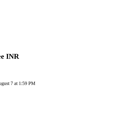
ee
INR
ugust 7 at 1:59 PM