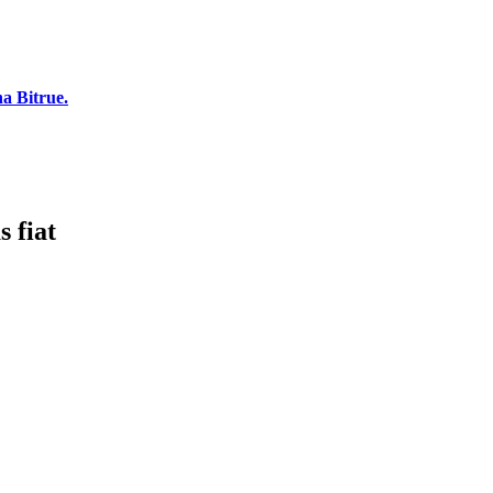
a Bitrue.
 fiat