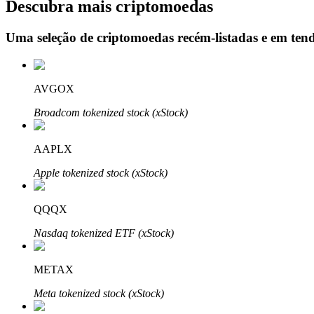
Descubra mais criptomoedas
Uma seleção de criptomoedas recém-listadas e em ten
Bloqueios de BTR
Investimentos exclusivos para titulares de BTR
AVGOX
Broadcom tokenized stock (xStock)
AAPLX
Apple tokenized stock (xStock)
QQQX
Empréstimos
Nasdaq tokenized ETF (xStock)
Serviço de empréstimo apoiado por criptografia
METAX
Meta tokenized stock (xStock)