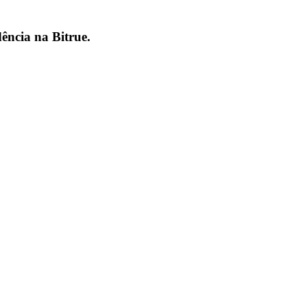
dência na
Bitrue
.