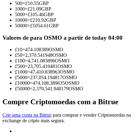
500
=
£
10.55
GBP
Torne-se um Trader de Cópias
1000
=
£
21.09
GBP
5000
=
£
105.46
GBP
Desfrute da partilha de lucros e comissões de copy trading
10000
=
£
210.92
GBP
50000
=
£
1054.61
GBP
Valores de para OSMO a partir de today 04:00
£
10
=
474.108389
OSMO
£
50
=
2,370.541948
OSMO
£
100
=
4,741.083896
OSMO
£
500
=
23,705.419481
OSMO
£
1000
=
47,410.838963
OSMO
£
5000
=
237,054.194817
OSMO
Informação
£
10000
=
474,108.389635
OSMO
£
50000
=
2,370,541.948179
OSMO
Análise de big data, incluindo informações comerciais, etc.
Compre Criptomoedas com a Bitrue
Crie uma conta na Bitrue
para comprar e vender Criptomoedas na
exchange de cripto mais segura.