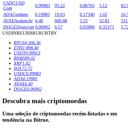
USDC
USD
0.99983
95.22
0.86765
5.12
82.
Coin
ADA
Cardano
0.19981
19.03
0.17340
1.02
16.
Bloqueios de BTR
AVAX
Avalanche
6.40
609.88
5.55
32.81
531
DOGE
Dogecoin
0.06902
6.57
0.05990
0.35373
5.7
Investimentos exclusivos para titulares de BTR
USD
INR
EUR
BRL
RUB
TRY
BTC
64,266.36
ETH
1,898.40
USDT
0.99913
BNB
589.02
XRP
1.02
SOL
72.72
USDC
0.99983
ADA
0.19981
AVAX
6.40
Empréstimos
DOGE
0.06902
Serviço de empréstimo apoiado por criptografia
Descubra mais criptomoedas
Uma seleção de criptomoedas recém-listadas e em
tendência na
Bitrue
.