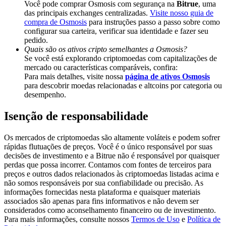
Você pode comprar Osmosis com segurança na
Bitrue
, uma
Share 500000 CASHCAT prize pool
das principais exchanges centralizadas.
Visite nosso guia de
compra de Osmosis
para instruções passo a passo sobre como
configurar sua carteira, verificar sua identidade e fazer seu
pedido.
Exclusive for BitMart Users
Quais são os ativos cripto semelhantes a Osmosis?
Se você está explorando criptomoedas com capitalizações de
Register & Trade to Win 500,000 USDT
mercado ou características comparáveis, confira:
Para mais detalhes, visite nossa
página de ativos Osmosis
para descobrir moedas relacionadas e altcoins por categoria ou
desempenho.
Precious Metals Trading Carnival
Isenção de responsabilidade
Trade Gold & Silver · 33,333 USDT Bonus
Os mercados de criptomoedas são altamente voláteis e podem sofrer
rápidas flutuações de preços. Você é o único responsável por suas
decisões de investimento e a Bitrue não é responsável por quaisquer
perdas que possa incorrer. Contamos com fontes de terceiros para
USDT New User Exclusive 10% APR
preços e outros dados relacionados às criptomoedas listadas acima e
não somos responsáveis por sua confiabilidade ou precisão. As
USDT Flexible Staking | Daily Rewards
informações fornecidas nesta plataforma e quaisquer materiais
associados são apenas para fins informativos e não devem ser
considerados como aconselhamento financeiro ou de investimento.
Para mais informações, consulte nossos
Termos de Uso
e
Política de