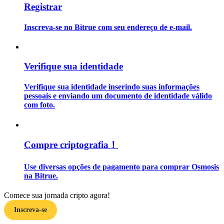
Registrar
Guia
Inscreva-se no Bitrue com seu endereço de e-mail.
Guia para iniciantes em futuros
Verifique sua identidade
Verifique sua identidade inserindo suas informações
pessoais e enviando um documento de identidade válido
com foto.
Estratégias de negociação
Compre criptografia！
Aprenda como se manter lucrativo
Use diversas opções de pagamento para comprar Osmosis
na Bitrue.
Comece sua jornada cripto agora!
Inscreva-se