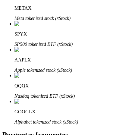
METAX
Meta tokenized stock (xStock)
SPYX
Parceiros Bitrue
SP500 tokenized ETF (xStock)
AAPLX
Apple tokenized stock (xStock)
QQQX
Nasdaq tokenized ETF (xStock)
Afiliados Bitrue
Até 65% de comissões!
GOOGLX
Alphabet tokenized stock (xStock)
Perguntas frequentes