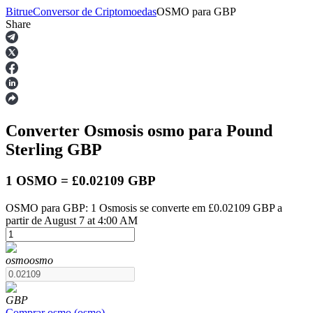
Bitrue
Conversor de Criptomoedas
OSMO
para
GBP
Share
Futuros
Converter Osmosis
osmo
para Pound
Sterling
GBP
1 OSMO = £0.02109 GBP
OSMO para GBP: 1 Osmosis se converte em £0.02109 GBP a
Futuros de USDT
partir de August 7 at 4:00 AM
Futuros usando USDT como garantia
osmo
osmo
GBP
Comprar
osmo
(
osmo
)