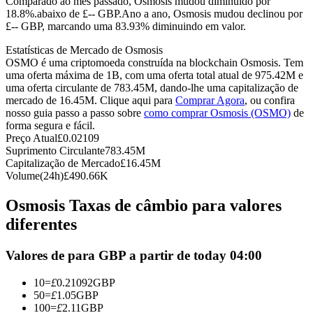
Comparado ao mês passado, Osmosis mudou diminuído por
18.8%.abaixo de £-- GBP.
Ano a ano, Osmosis mudou declinou por
Futuros usando USDC como garantia
£-- GBP, marcando uma 83.93% diminuindo em valor.
Estatísticas de Mercado de Osmosis
OSMO é uma criptomoeda construída na blockchain Osmosis. Tem
uma oferta máxima de 1B, com uma oferta total atual de 975.42M e
uma oferta circulante de 783.45M, dando-lhe uma capitalização de
mercado de 16.45M. Clique aqui para
Comprar Agora
, ou confira
nosso guia passo a passo sobre
como comprar Osmosis (OSMO)
de
forma segura e fácil.
Preço Atual
£
0.02109
Suprimento Circulante
783.45M
Copiar Trading
Capitalização de Mercado
£
16.45M
Volume(24h)
£
490.66K
Junte-se aos principais traders
Osmosis Taxas de câmbio para valores
diferentes
Valores de para GBP a partir de today 04:00
10
=
£
0.21092
GBP
50
=
£
1.05
GBP
100
=
£
2.11
GBP