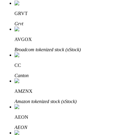
GRVT
Grvt
Investimento Automático
Obtenha lucro a longo prazo e interesses flexíveis
AVGOX
Broadcom tokenized stock (xStock)
CC
Canton
AMZNX
Aprenda a apostar
Amazon tokenized stock (xStock)
Aprenda como ganhar renda passiva
AEON
Bitrue
AI
AEON