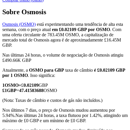
Sobre Osmosis
Osmosis (OSMO)
está experimentando uma tendência de alta esta
Futuros COIN-M
semana, com o preço atual
em £0.02109 GBP por OSMO
. Com
uma oferta circulante de 783.45M OSMO, a capitalização de
Futuros de criptomoeda
mercado total de Osmosis agora é de aproximadamente £16.45M
GBP.
Nas últimas 24 horas, o volume de negociação de Osmosis atingiu
TradFi
£490.66K GBP
Derivativos de ações, câmbio, metais preciosos e commodities
Atualmente, a
OSMO para GBP
taxa de câmbio
é £0.02109 GBP
por 1 OSMO
. Isso significa:
1
OSMO
=
£
0.02109
GBP
£
1
GBP
=
47.41583688
OSMO
(Nota: Taxas de câmbio e custos de gás não incluídos.)
Nos últimos 7 dias, o preço de Osmosis mudou aumentou por
5.94%.
Nas últimas 24 horas, a taxa flutuou por 1.42%, atingindo um
máximo de £0 GBP e um mínimo de £0 GBP.
Futuros de USDC