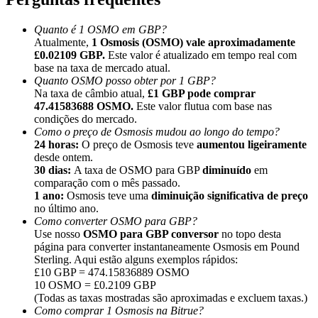
Quanto é 1 OSMO em GBP?
Atualmente,
1 Osmosis (OSMO) vale aproximadamente
£0.02109 GBP.
Este valor é atualizado em tempo real com
base na taxa de mercado atual.
Quanto OSMO posso obter por 1 GBP?
Indicação
Na taxa de câmbio atual,
£1 GBP pode comprar
Convide um amigo para receber recompensas em dinheiro
47.41583688 OSMO.
Este valor flutua com base nas
condições do mercado.
Deposit CASHCAT & Win
Como o preço de Osmosis mudou ao longo do tempo?
24 horas:
O preço de Osmosis teve
aumentou ligeiramente
desde ontem.
30 dias:
A taxa de OSMO para GBP
diminuído
em
comparação com o mês passado.
1 ano:
Osmosis teve uma
diminuição significativa de preço
no último ano.
Como converter OSMO para GBP?
Use nosso
OSMO para GBP conversor
no topo desta
página para converter instantaneamente Osmosis em Pound
Sterling. Aqui estão alguns exemplos rápidos:
£10 GBP = 474.15836889 OSMO
10 OSMO = £0.2109 GBP
(Todas as taxas mostradas são aproximadas e excluem taxas.)
Deposit CASHCAT & Win
Como comprar 1 Osmosis na Bitrue?