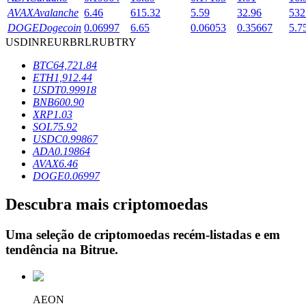
AVAX
Avalanche
6.46
615.32
5.59
32.96
532
DOGE
Dogecoin
0.06997
6.65
0.06053
0.35667
5.7
USD
INR
EUR
BRL
RUB
TRY
Bloqueios de BTR
BTC
64,721.84
Investimentos exclusivos para titulares de BTR
ETH
1,912.44
USDT
0.99918
BNB
600.90
XRP
1.03
SOL
75.92
USDC
0.99867
ADA
0.19864
AVAX
6.46
DOGE
0.06997
Descubra mais criptomoedas
Empréstimos
Serviço de empréstimo apoiado por criptografia
Uma seleção de criptomoedas recém-listadas e em
tendência na
Bitrue
.
AEON