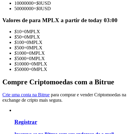
10000000
=
$
0
USD
Torne-se um Trader de Cópias
50000000
=
$
0
USD
Desfrute da partilha de lucros e comissões de copy trading
Valores de para MPLX a partir de today 03:00
$
10
=
0
MPLX
$
50
=
0
MPLX
$
100
=
0
MPLX
$
500
=
0
MPLX
$
1000
=
0
MPLX
$
5000
=
0
MPLX
$
10000
=
0
MPLX
$
50000
=
0
MPLX
Informação
Compre Criptomoedas com a Bitrue
Análise de big data, incluindo informações comerciais, etc.
Crie uma conta na Bitrue
para comprar e vender Criptomoedas na
exchange de cripto mais segura.
Registrar