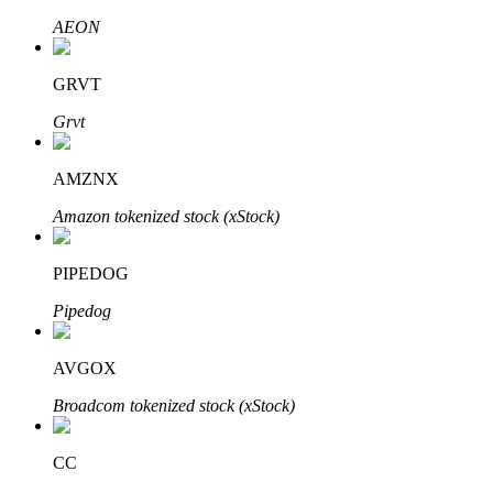
AEON
GRVT
Investimento Automático
Grvt
Obtenha lucro a longo prazo e interesses flexíveis
AMZNX
Amazon tokenized stock (xStock)
PIPEDOG
Pipedog
Aprenda a apostar
AVGOX
Aprenda como ganhar renda passiva
Broadcom tokenized stock (xStock)
Bitrue
AI
CC