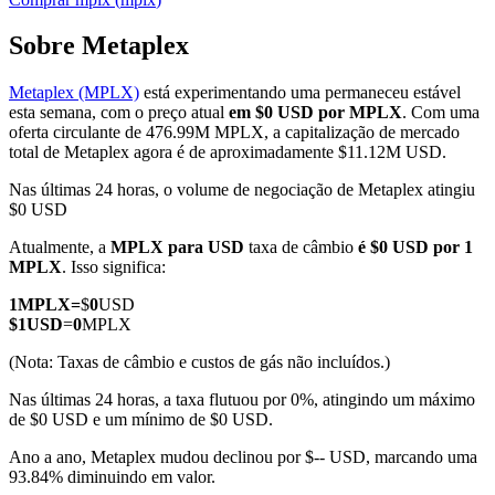
Sobre Metaplex
Metaplex (MPLX)
está experimentando uma permaneceu estável
Futuros COIN-M
esta semana, com o preço atual
em $0 USD por MPLX
. Com uma
oferta circulante de 476.99M MPLX, a capitalização de mercado
Futuros de criptomoeda
total de Metaplex agora é de aproximadamente $11.12M USD.
Nas últimas 24 horas, o volume de negociação de Metaplex atingiu
$0 USD
TradFi
Atualmente, a
MPLX para USD
taxa de câmbio
é $0 USD por 1
Derivativos de ações, câmbio, metais preciosos e commodities
MPLX
. Isso significa:
1
MPLX
=
$
0
USD
$
1
USD
=
0
MPLX
(Nota: Taxas de câmbio e custos de gás não incluídos.)
Nas últimas 24 horas, a taxa flutuou por 0%, atingindo um máximo
de $0 USD e um mínimo de $0 USD.
Ano a ano, Metaplex mudou declinou por $-- USD, marcando uma
93.84% diminuindo em valor.
Futuros de USDC