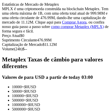
Estatísticas de Mercado de Metaplex
Futuros usando USDC como garantia
MPLX é uma criptomoeda construída na blockchain Metaplex. Tem
uma oferta máxima de 1B, com uma oferta total atual de 999.98M e
uma oferta circulante de 476.99M, dando-lhe uma capitalização de
mercado de 11.12M. Clique aqui para
Comprar Agora
, ou confira
nosso guia passo a passo sobre
como comprar Metaplex (MPLX)
de
forma segura e fácil.
Preço Atual
$
0
Suprimento Circulante
476.99M
Capitalização de Mercado
$
11.12M
Volume(24h)
$
--
Copiar Trading
Metaplex Taxas de câmbio para valores
Junte-se aos principais traders
diferentes
Valores de para USD a partir de today 03:00
10000
=
$
0
USD
50000
=
$
0
USD
100000
=
$
0
USD
500000
=
$
0
USD
1000000
=
$
0
USD
5000000
=
$
0
USD