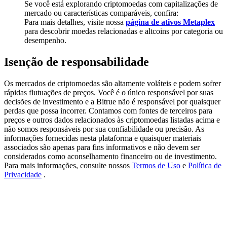
Se você está explorando criptomoedas com capitalizações de
Deposit & Trade BTC to Share 25000 USDT prize pool!
mercado ou características comparáveis, confira:
Para mais detalhes, visite nossa
página de ativos Metaplex
para descobrir moedas relacionadas e altcoins por categoria ou
desempenho.
Deposit CASHCAT & Win
Isenção de responsabilidade
Share 500000 CASHCAT prize pool
Os mercados de criptomoedas são altamente voláteis e podem sofrer
rápidas flutuações de preços. Você é o único responsável por suas
decisões de investimento e a Bitrue não é responsável por quaisquer
Exclusive for BitMart Users
perdas que possa incorrer. Contamos com fontes de terceiros para
preços e outros dados relacionados às criptomoedas listadas acima e
Register & Trade to Win 500,000 USDT
não somos responsáveis por sua confiabilidade ou precisão. As
informações fornecidas nesta plataforma e quaisquer materiais
associados são apenas para fins informativos e não devem ser
considerados como aconselhamento financeiro ou de investimento.
Para mais informações, consulte nossos
Termos de Uso
e
Política de
Precious Metals Trading Carnival
Privacidade
.
Trade Gold & Silver · 33,333 USDT Bonus