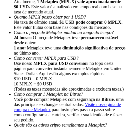
Atualmente,
1 Metaplex (MPLX) vale aproximadamente
$0 USD.
Este valor é atualizado em tempo real com base na
taxa de mercado atual.
Quanto MPLX posso obter por 1 USD?
Na taxa de câmbio atual,
$1 USD pode comprar 0 MPLX.
Este valor flutua com base nas condições do mercado.
Como o preço de Metaplex mudou ao longo do tempo?
Indicação
24 horas:
O preço de Metaplex teve
permaneceu estável
Convide um amigo para receber recompensas em dinheiro
desde ontem.
1 ano:
Metaplex teve uma
diminuição significativa de preço
BTC Welcome Rewards
no último ano.
Como converter MPLX para USD?
Use nosso
MPLX para USD conversor
no topo desta
página para converter instantaneamente Metaplex em United
States Dollar. Aqui estão alguns exemplos rápidos:
$10 USD = 0 MPLX
10 MPLX = $0 USD
(Todas as taxas mostradas são aproximadas e excluem taxas.)
Como comprar 1 Metaplex na Bitrue?
Você pode comprar Metaplex com segurança na
Bitrue
, uma
das principais exchanges centralizadas.
Visite nosso guia de
compra de Metaplex
para instruções passo a passo sobre
como configurar sua carteira, verificar sua identidade e fazer
seu pedido.
BTC Welcome Rewards
Quais são os ativos cripto semelhantes a Metaplex?