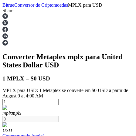
Bitrue
Conversor de Criptomoedas
MPLX
para
USD
Share
Futuros
Converter Metaplex
mplx
para United
States Dollar
USD
1 MPLX = $0 USD
MPLX para USD: 1 Metaplex se converte em $0 USD a partir de
Futuros de USDT
August 9 at 4:00 AM
Futuros usando USDT como garantia
mplx
mplx
USD
Comprar
mplx
(
mplx
)