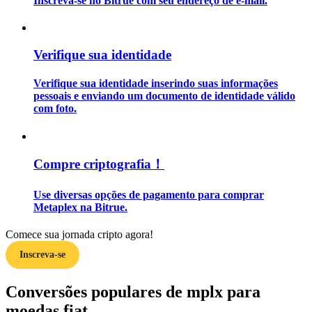
Inscreva-se no Bitrue com seu endereço de e-mail.
Guia
Verifique sua identidade
Guia para iniciantes em futuros
Verifique sua identidade inserindo suas informações
pessoais e enviando um documento de identidade válido
com foto.
Compre criptografia！
Use diversas opções de pagamento para comprar
Estratégias de negociação
Metaplex na Bitrue.
Aprenda como se manter lucrativo
Comece sua jornada cripto agora!
Inscreva-se
Conversões populares de mplx para
moedas fiat