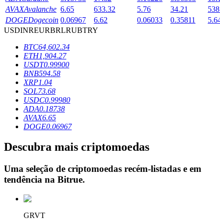
AVAX
Avalanche
6.65
633.32
5.76
34.21
538
DOGE
Dogecoin
0.06967
6.62
0.06033
0.35811
5.6
USD
INR
EUR
BRL
RUB
TRY
Bloqueios de BTR
BTC
64,602.34
Investimentos exclusivos para titulares de BTR
ETH
1,904.27
USDT
0.99900
BNB
594.58
XRP
1.04
SOL
73.68
USDC
0.99980
ADA
0.18738
AVAX
6.65
DOGE
0.06967
Descubra mais criptomoedas
Empréstimos
Serviço de empréstimo apoiado por criptografia
Uma seleção de criptomoedas recém-listadas e em
tendência na
Bitrue
.
GRVT