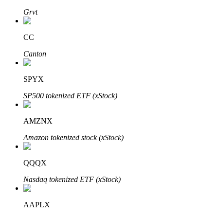
Grvt
CC
Investimento Automático
Canton
Obtenha lucro a longo prazo e interesses flexíveis
SPYX
SP500 tokenized ETF (xStock)
AMZNX
Amazon tokenized stock (xStock)
Aprenda a apostar
QQQX
Aprenda como ganhar renda passiva
Nasdaq tokenized ETF (xStock)
Bitrue
AI
AAPLX