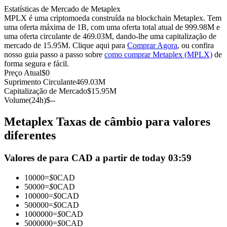
Estatísticas de Mercado de Metaplex
Futuros usando USDC como garantia
MPLX é uma criptomoeda construída na blockchain Metaplex. Tem
uma oferta máxima de 1B, com uma oferta total atual de 999.98M e
uma oferta circulante de 469.03M, dando-lhe uma capitalização de
mercado de 15.95M. Clique aqui para
Comprar Agora
, ou confira
nosso guia passo a passo sobre
como comprar Metaplex (MPLX)
de
forma segura e fácil.
Preço Atual
$
0
Suprimento Circulante
469.03M
Capitalização de Mercado
$
15.95M
Volume(24h)
$
--
Copiar Trading
Metaplex Taxas de câmbio para valores
Junte-se aos principais traders
diferentes
Valores de para CAD a partir de today 03:59
10000
=
$
0
CAD
50000
=
$
0
CAD
100000
=
$
0
CAD
500000
=
$
0
CAD
1000000
=
$
0
CAD
5000000
=
$
0
CAD