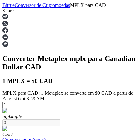
Bitrue
Conversor de Criptomoedas
MPLX
para
CAD
Share
Futuros
Converter Metaplex
mplx
para Canadian
Dollar
CAD
1 MPLX = $0 CAD
MPLX para CAD: 1 Metaplex se converte em $0 CAD a partir de
Futuros de USDT
August 6 at 3:59 AM
Futuros usando USDT como garantia
mplx
mplx
CAD
Comprar
mplx
(
mplx
)