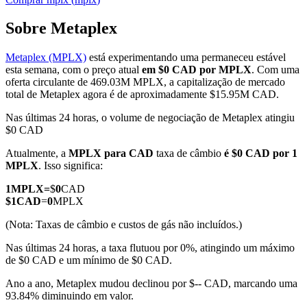
Sobre Metaplex
Metaplex (MPLX)
está experimentando uma permaneceu estável
Futuros COIN-M
esta semana, com o preço atual
em $0 CAD por MPLX
. Com uma
oferta circulante de 469.03M MPLX, a capitalização de mercado
Futuros de criptomoeda
total de Metaplex agora é de aproximadamente $15.95M CAD.
Nas últimas 24 horas, o volume de negociação de Metaplex atingiu
$0 CAD
TradFi
Atualmente, a
MPLX para CAD
taxa de câmbio
é $0 CAD por 1
Derivativos de ações, câmbio, metais preciosos e commodities
MPLX
. Isso significa:
1
MPLX
=
$
0
CAD
$
1
CAD
=
0
MPLX
(Nota: Taxas de câmbio e custos de gás não incluídos.)
Nas últimas 24 horas, a taxa flutuou por 0%, atingindo um máximo
de $0 CAD e um mínimo de $0 CAD.
Ano a ano, Metaplex mudou declinou por $-- CAD, marcando uma
93.84% diminuindo em valor.
Futuros de USDC