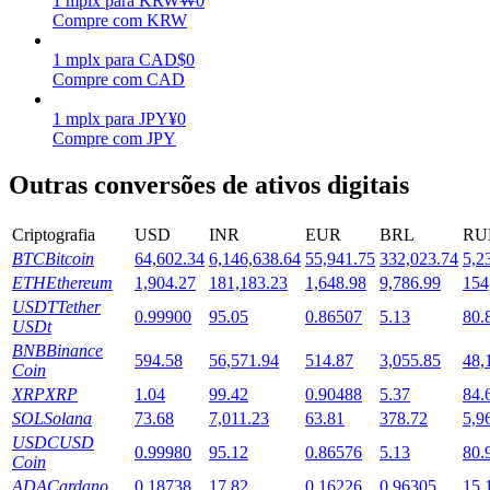
1
mplx
para
KRW
₩
0
Compre com KRW
Estacamento
1
mplx
para
CAD
$
0
Altos retornos e acesso instantâneo
Compre com CAD
1
mplx
para
JPY
¥
0
Compre com JPY
Outras conversões de ativos digitais
Criptografia
USD
INR
EUR
BRL
RU
BTC
Bitcoin
64,602.34
6,146,638.64
55,941.75
332,023.74
5,2
ETH
Ethereum
1,904.27
181,183.23
1,648.98
9,786.99
154
Launchpool
USDT
Tether
0.99900
95.05
0.86507
5.13
80.
USDt
Staking flexível para ganhar tokens populares.
BNB
Binance
594.58
56,571.94
514.87
3,055.85
48,
Coin
XRP
XRP
1.04
99.42
0.90488
5.37
84.
SOL
Solana
73.68
7,011.23
63.81
378.72
5,9
USDC
USD
0.99980
95.12
0.86576
5.13
80.
Coin
ADA
Cardano
0.18738
17.82
0.16226
0.96305
15.