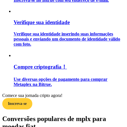
Inscreva-se no Bitrue com seu endereço de e-mail.
Guia
Verifique sua identidade
Guia para iniciantes em futuros
Verifique sua identidade inserindo suas informações
pessoais e enviando um documento de identidade válido
com foto.
Compre criptografia！
Use diversas opções de pagamento para comprar
Estratégias de negociação
Metaplex na Bitrue.
Aprenda como se manter lucrativo
Comece sua jornada cripto agora!
Inscreva-se
Conversões populares de mplx para
moedas fiat