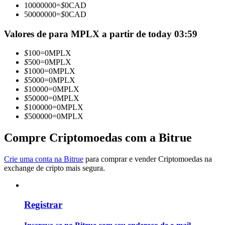
10000000
=
$
0
CAD
Torne-se um Trader de Cópias
50000000
=
$
0
CAD
Desfrute da partilha de lucros e comissões de copy trading
Valores de para MPLX a partir de today 03:59
$
100
=
0
MPLX
$
500
=
0
MPLX
$
1000
=
0
MPLX
$
5000
=
0
MPLX
$
10000
=
0
MPLX
$
50000
=
0
MPLX
$
100000
=
0
MPLX
$
500000
=
0
MPLX
Informação
Compre Criptomoedas com a Bitrue
Análise de big data, incluindo informações comerciais, etc.
Crie uma conta na Bitrue
para comprar e vender Criptomoedas na
exchange de cripto mais segura.
Registrar