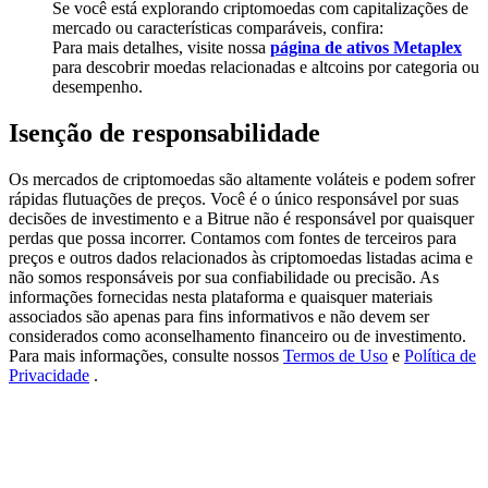
Se você está explorando criptomoedas com capitalizações de
Share 500000 CASHCAT prize pool
mercado ou características comparáveis, confira:
Para mais detalhes, visite nossa
página de ativos Metaplex
para descobrir moedas relacionadas e altcoins por categoria ou
desempenho.
Exclusive for BitMart Users
Isenção de responsabilidade
Register & Trade to Win 500,000 USDT
Os mercados de criptomoedas são altamente voláteis e podem sofrer
rápidas flutuações de preços. Você é o único responsável por suas
decisões de investimento e a Bitrue não é responsável por quaisquer
Precious Metals Trading Carnival
perdas que possa incorrer. Contamos com fontes de terceiros para
preços e outros dados relacionados às criptomoedas listadas acima e
Trade Gold & Silver · 33,333 USDT Bonus
não somos responsáveis por sua confiabilidade ou precisão. As
informações fornecidas nesta plataforma e quaisquer materiais
associados são apenas para fins informativos e não devem ser
considerados como aconselhamento financeiro ou de investimento.
Para mais informações, consulte nossos
Termos de Uso
e
Política de
USDT New User Exclusive 10% APR
Privacidade
.
USDT Flexible Staking | Daily Rewards