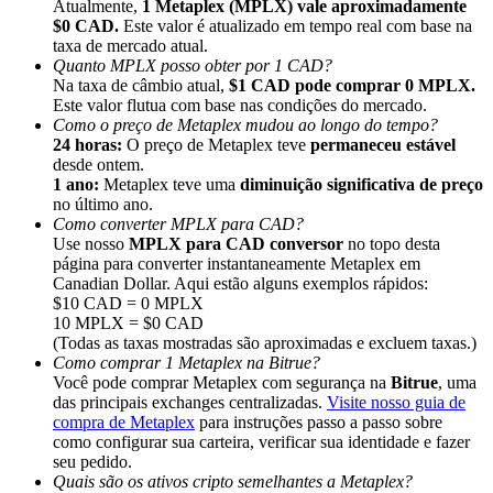
Atualmente,
1 Metaplex (MPLX) vale aproximadamente
$0 CAD.
Este valor é atualizado em tempo real com base na
taxa de mercado atual.
Quanto MPLX posso obter por 1 CAD?
Na taxa de câmbio atual,
$1 CAD pode comprar 0 MPLX.
Este valor flutua com base nas condições do mercado.
Como o preço de Metaplex mudou ao longo do tempo?
Indicação
24 horas:
O preço de Metaplex teve
permaneceu estável
Convide um amigo para receber recompensas em dinheiro
desde ontem.
1 ano:
Metaplex teve uma
diminuição significativa de preço
Deposit CASHCAT & Win
no último ano.
Como converter MPLX para CAD?
Use nosso
MPLX para CAD conversor
no topo desta
página para converter instantaneamente Metaplex em
Canadian Dollar. Aqui estão alguns exemplos rápidos:
$10 CAD = 0 MPLX
10 MPLX = $0 CAD
(Todas as taxas mostradas são aproximadas e excluem taxas.)
Como comprar 1 Metaplex na Bitrue?
Você pode comprar Metaplex com segurança na
Bitrue
, uma
das principais exchanges centralizadas.
Visite nosso guia de
compra de Metaplex
para instruções passo a passo sobre
como configurar sua carteira, verificar sua identidade e fazer
seu pedido.
Deposit CASHCAT & Win
Quais são os ativos cripto semelhantes a Metaplex?