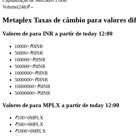
Capitalização de Mercado
₹
1.06B
Futuros usando USDC como garantia
Volume(24h)
₹
--
Metaplex Taxas de câmbio para valores dif
Valores de para INR a partir de today 12:00
10000
=
₹
0
INR
50000
=
₹
0
INR
100000
=
₹
0
INR
500000
=
₹
0
INR
Copiar Trading
1000000
=
₹
0
INR
Junte-se aos principais traders
5000000
=
₹
0
INR
10000000
=
₹
0
INR
50000000
=
₹
0
INR
Valores de para MPLX a partir de today 12:00
₹
100
=
0
MPLX
₹
500
=
0
MPLX
₹
1000
=
0
MPLX