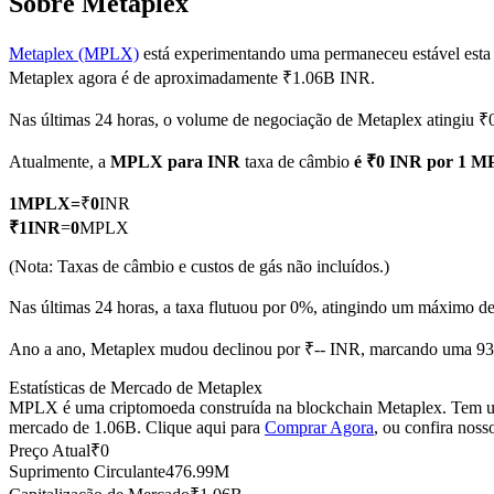
Sobre Metaplex
Metaplex (MPLX)
está experimentando uma permaneceu estável esta
Metaplex agora é de aproximadamente ₹1.06B INR.
Futuros COIN-M
Nas últimas 24 horas, o volume de negociação de Metaplex atingiu 
Futuros de criptomoeda
Atualmente, a
MPLX para INR
taxa de câmbio
é ₹0 INR por 1 
1
MPLX
=
₹
0
INR
TradFi
₹
1
INR
=
0
MPLX
Derivativos de ações, câmbio, metais preciosos e commodities
(Nota: Taxas de câmbio e custos de gás não incluídos.)
Nas últimas 24 horas, a taxa flutuou por 0%, atingindo um máximo
Ano a ano, Metaplex mudou declinou por ₹-- INR, marcando uma 93
Estatísticas de Mercado de Metaplex
MPLX é uma criptomoeda construída na blockchain Metaplex. Tem uma
mercado de 1.06B. Clique aqui para
Comprar Agora
, ou confira noss
Preço Atual
₹
0
Suprimento Circulante
476.99M
Futuros de USDC