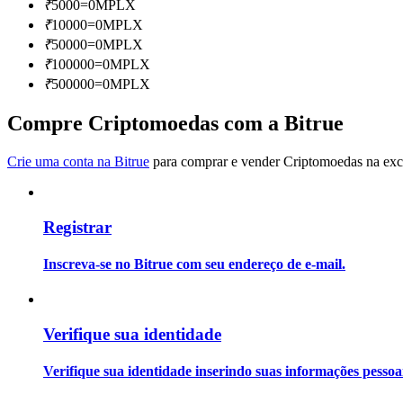
₹
5000
=
0
MPLX
Torne-se um Trader de Cópias
₹
10000
=
0
MPLX
Desfrute da partilha de lucros e comissões de copy trading
₹
50000
=
0
MPLX
₹
100000
=
0
MPLX
₹
500000
=
0
MPLX
Compre Criptomoedas com a Bitrue
Crie uma conta na Bitrue
para comprar e vender Criptomoedas na exch
Registrar
Informação
Análise de big data, incluindo informações comerciais, etc.
Inscreva-se no Bitrue com seu endereço de e-mail.
Verifique sua identidade
Verifique sua identidade inserindo suas informações pesso