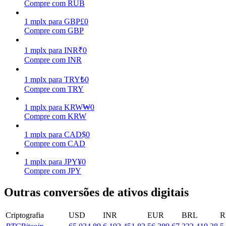
Compre com RUB
Ganhar
1
mplx
para
GBP
£
0
Compre com GBP
1
mplx
para
INR
₹
0
Compre com INR
1
mplx
para
TRY
₺
0
Compre com TRY
1
mplx
para
KRW
₩
0
Compre com KRW
Porquinho poderoso
1
mplx
para
CAD
$
0
Ganhe recompensas competitivas diariamente
Compre com CAD
1
mplx
para
JPY
¥
0
Compre com JPY
Outras conversões de ativos digitais
Criptografia
USD
INR
EUR
BRL
R