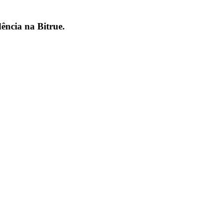
dência na
Bitrue
.