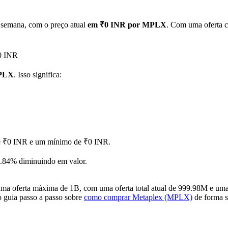
 semana, com o preço atual
em ₹0 INR por MPLX
. Com uma oferta c
₹0 INR
MPLX
. Isso significa:
 de ₹0 INR e um mínimo de ₹0 INR.
.84% diminuindo em valor.
 oferta máxima de 1B, com uma oferta total atual de 999.98M e uma o
o guia passo a passo sobre
como comprar Metaplex (MPLX)
de forma se