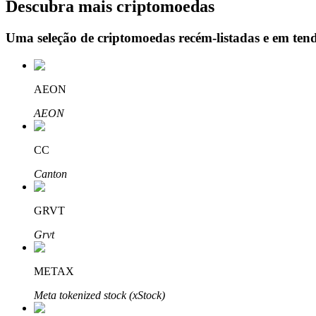
Descubra mais criptomoedas
Uma seleção de criptomoedas recém-listadas e em ten
Bloqueios de BTR
Investimentos exclusivos para titulares de BTR
AEON
AEON
CC
Canton
GRVT
Empréstimos
Grvt
Serviço de empréstimo apoiado por criptografia
METAX
Meta tokenized stock (xStock)