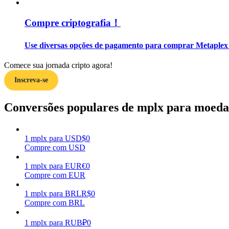
Compre criptografia！
Guia
Guia para iniciantes em futuros
Use diversas opções de pagamento para comprar Metaplex 
Comece sua jornada cripto agora!
Inscreva-se
Conversões populares de mplx para moedas
1
mplx
para
USD
$
0
Estratégias de negociação
Compre com USD
Aprenda como se manter lucrativo
1
mplx
para
EUR
€
0
Compre com EUR
1
mplx
para
BRL
R$
0
Compre com BRL
1
mplx
para
RUB
₽
0