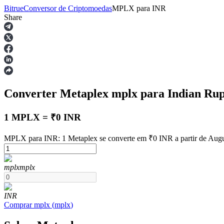
Bitrue
Conversor de Criptomoedas
MPLX
para
INR
Share
Futuros
Converter Metaplex
mplx
para Indian Ru
1 MPLX = ₹0 INR
MPLX para INR: 1 Metaplex se converte em ₹0 INR a partir de Augu
Futuros de USDT
mplx
mplx
Futuros usando USDT como garantia
INR
Comprar
mplx
(
mplx
)