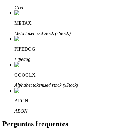
Grvt
METAX
Meta tokenized stock (xStock)
Parceiros Bitrue
PIPEDOG
Pipedog
GOOGLX
Alphabet tokenized stock (xStock)
Afiliados Bitrue
AEON
Até 65% de comissões!
AEON
Perguntas frequentes