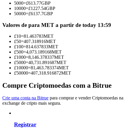
5000
=
£
613.77
GBP
Torne-se um Trader de Cópias
10000
=
£
1227.54
GBP
50000
=
£
6137.7
GBP
Desfrute da partilha de lucros e comissões de copy trading
Valores de para MET a partir de today 13:59
£
10
=
81.463783
MET
£
50
=
407.318916
MET
£
100
=
814.637833
MET
£
500
=
4,073.189168
MET
£
1000
=
8,146.378337
MET
£
5000
=
40,731.891687
MET
£
10000
=
81,463.783374
MET
£
50000
=
407,318.916872
MET
Informação
Análise de big data, incluindo informações comerciais, etc.
Compre Criptomoedas com a Bitrue
Crie uma conta na Bitrue
para comprar e vender Criptomoedas na
exchange de cripto mais segura.
Registrar