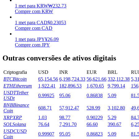
1
met
para
KRW
₩
232.73
Estacamento
Compre com KRW
Altos retornos e acesso instantâneo
1
met
para
CAD
$
0.23053
Compre com CAD
1
met
para
JPY
¥
26.09
Compre com JPY
Outras conversões de ativos digitais
Criptografia
USD
INR
EUR
BRL
RU
BTC
Bitcoin
65,154.56
6,198,724.33
56,621.66
332,112.38
5,3
Launchpool
ETH
Ethereum
1,922.41
182,896.53
1,670.65
9,799.14
156
USDT
Tether
0.99925
95.06
0.86838
5.09
81.
Staking flexível para ganhar tokens populares.
USDt
BNB
Binance
608.71
57,912.47
528.99
3,102.80
49,
Coin
XRP
XRP
1.03
98.77
0.90229
5.29
84.
SOL
Solana
76.64
7,291.70
66.60
390.67
6,2
USDC
USD
0.99907
95.05
0.86823
5.09
81.
Coin