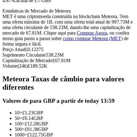
4.87%.acima de £-- GBP.
Futuros usando USDC como garantia
Estatísticas de Mercado de Meteora
MET é uma criptomoeda construída na blockchain Meteora. Tem
uma oferta máxima de 1B, com uma oferta total atual de 997.73M e
uma oferta circulante de 538.23M, dando-lhe uma capitalização de
mercado de 67.81M. Clique aqui para
Comprar Agora
, ou confira
nosso guia passo a passo sobre
como comprar Meteora (MET)
de
forma segura e fácil.
Preço Atual
£
0.12275
Suprimento Circulante
538.23M
Capitalização de Mercado
£
67.81M
Volume(24h)
£
189.52K
Copiar Trading
Meteora Taxas de câmbio para valores
Junte-se aos principais traders
diferentes
Valores de para GBP a partir de today 13:59
10
=
£
1.23
GBP
50
=
£
6.14
GBP
100
=
£
12.28
GBP
500
=
£
61.38
GBP
1000
=
£
122.75
GBP