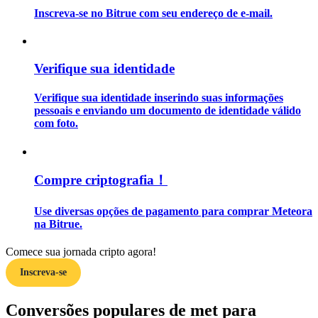
Inscreva-se no Bitrue com seu endereço de e-mail.
Guia
Guia para iniciantes em futuros
Verifique sua identidade
Verifique sua identidade inserindo suas informações
pessoais e enviando um documento de identidade válido
com foto.
Compre criptografia！
Estratégias de negociação
Use diversas opções de pagamento para comprar Meteora
na Bitrue.
Aprenda como se manter lucrativo
Comece sua jornada cripto agora!
Inscreva-se
Conversões populares de met para