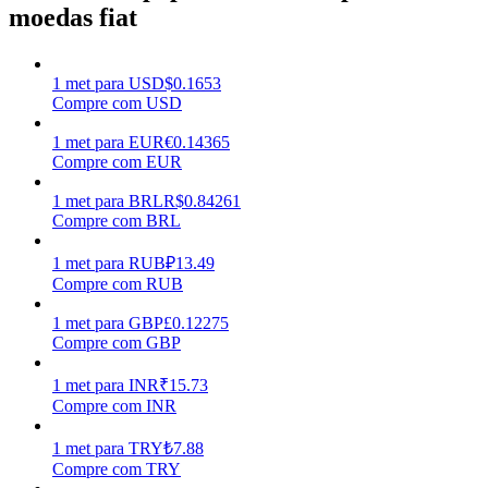
moedas fiat
Ganhar
1
met
para
USD
$
0.1653
Compre com USD
1
met
para
EUR
€
0.14365
Compre com EUR
1
met
para
BRL
R$
0.84261
Compre com BRL
1
met
para
RUB
₽
13.49
Porquinho poderoso
Compre com RUB
Ganhe recompensas competitivas diariamente
1
met
para
GBP
£
0.12275
Compre com GBP
1
met
para
INR
₹
15.73
Compre com INR
1
met
para
TRY
₺
7.88
Compre com TRY