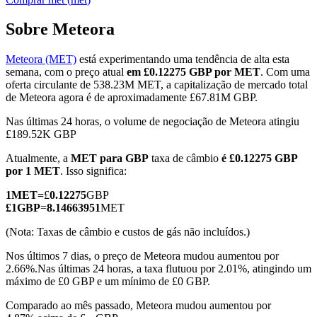
Sobre Meteora
Meteora (MET)
está experimentando uma tendência de alta esta
Futuros COIN-M
semana, com o preço atual
em £0.12275 GBP por MET
. Com uma
oferta circulante de 538.23M MET, a capitalização de mercado total
Futuros de criptomoeda
de Meteora agora é de aproximadamente £67.81M GBP.
Nas últimas 24 horas, o volume de negociação de Meteora atingiu
£189.52K GBP
TradFi
Atualmente, a
MET para GBP
taxa de câmbio
é £0.12275 GBP
Derivativos de ações, câmbio, metais preciosos e commodities
por 1 MET
. Isso significa:
1
MET
=
£
0.12275
GBP
£
1
GBP
=
8.14663951
MET
(Nota: Taxas de câmbio e custos de gás não incluídos.)
Nos últimos 7 dias, o preço de Meteora mudou aumentou por
2.66%.
Nas últimas 24 horas, a taxa flutuou por 2.01%, atingindo um
máximo de £0 GBP e um mínimo de £0 GBP.
Comparado ao mês passado, Meteora mudou aumentou por
Futuros de USDC