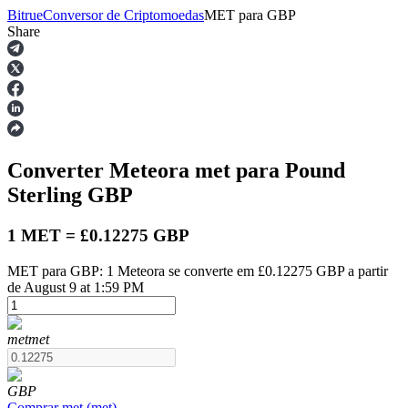
Bitrue
Conversor de Criptomoedas
MET
para
GBP
Share
Futuros
Converter Meteora
met
para Pound
Sterling
GBP
1 MET = £0.12275 GBP
MET para GBP: 1 Meteora se converte em £0.12275 GBP a partir
Futuros de USDT
de August 9 at 1:59 PM
Futuros usando USDT como garantia
met
met
GBP
Comprar
met
(
met
)