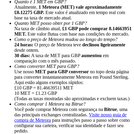
Quanto é 1 MET em GBP?
Atualmente,
1 Meteora (MET) vale aproximadamente
£0.12275 GBP.
Este valor é atualizado em tempo real com
base na taxa de mercado atual.
Quanto MET posso obter por 1 GBP?
Na taxa de câmbio atual,
£1 GBP pode comprar 8.14663951
MET.
Este valor flutua com base nas condições do mercado.
Indicação
Como o preço de Meteora mudou ao longo do tempo?
Convide um amigo para receber recompensas em dinheiro
24 horas:
O preço de Meteora teve
declinou ligeiramente
desde ontem.
BTC Welcome Rewards
30 dias:
A taxa de MET para GBP
aumentou
em
comparação com o mês passado.
Como converter MET para GBP?
Use nosso
MET para GBP conversor
no topo desta página
para converter instantaneamente Meteora em Pound Sterling.
Aqui estão alguns exemplos rápidos:
£10 GBP = 81.46639511 MET
10 MET = £1.23 GBP
(Todas as taxas mostradas são aproximadas e excluem taxas.)
Como comprar 1 Meteora na Bitrue?
Você pode comprar Meteora com segurança na
Bitrue
, uma
das principais exchanges centralizadas.
Visite nosso guia de
compra de Meteora
para instruções passo a passo sobre como
configurar sua carteira, verificar sua identidade e fazer seu
BTC Welcome Rewards
pedido.