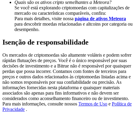
Quais são os ativos cripto semelhantes a Meteora?
Deposit & Trade BTC to Share 25000 USDT prize pool!
Se você está explorando criptomoedas com capitalizações de
mercado ou características comparáveis, confira:
Para mais detalhes, visite nossa
página de ativos Meteora
para descobrir moedas relacionadas e altcoins por categoria ou
Deposit CASHCAT & Win
desempenho.
Share 500000 CASHCAT prize pool
Isenção de responsabilidade
Os mercados de criptomoedas são altamente voláteis e podem sofrer
rápidas flutuações de preços. Você é o único responsável por suas
Exclusive for BitMart Users
decisões de investimento e a Bitrue não é responsável por quaisquer
perdas que possa incorrer. Contamos com fontes de terceiros para
Register & Trade to Win 500,000 USDT
preços e outros dados relacionados às criptomoedas listadas acima e
não somos responsáveis por sua confiabilidade ou precisão. As
informações fornecidas nesta plataforma e quaisquer materiais
associados são apenas para fins informativos e não devem ser
considerados como aconselhamento financeiro ou de investimento.
Precious Metals Trading Carnival
Para mais informações, consulte nossos
Termos de Uso
e
Política de
Privacidade
.
Trade Gold & Silver · 33,333 USDT Bonus