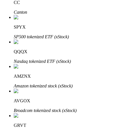
CC
Canton
Investimento Automático
SPYX
Obtenha lucro a longo prazo e interesses flexíveis
SP500 tokenized ETF (xStock)
QQQX
Nasdaq tokenized ETF (xStock)
AMZNX
Amazon tokenized stock (xStock)
Aprenda a apostar
AVGOX
Aprenda como ganhar renda passiva
Broadcom tokenized stock (xStock)
Bitrue
AI
GRVT