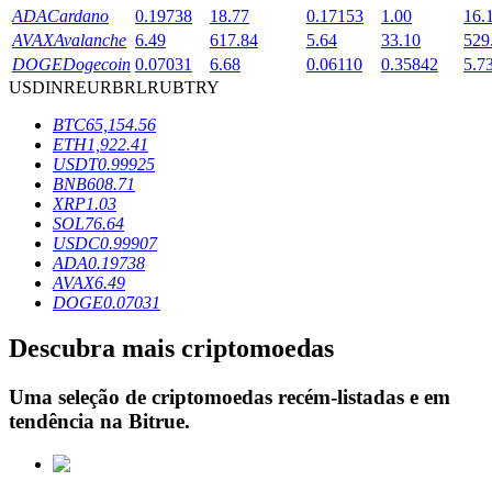
ADA
Cardano
0.19738
18.77
0.17153
1.00
16.
AVAX
Avalanche
6.49
617.84
5.64
33.10
529
DOGE
Dogecoin
0.07031
6.68
0.06110
0.35842
5.7
Bloqueios de BTR
USD
INR
EUR
BRL
RUB
TRY
Investimentos exclusivos para titulares de BTR
BTC
65,154.56
ETH
1,922.41
USDT
0.99925
BNB
608.71
XRP
1.03
SOL
76.64
USDC
0.99907
ADA
0.19738
AVAX
6.49
DOGE
0.07031
Empréstimos
Descubra mais criptomoedas
Serviço de empréstimo apoiado por criptografia
Uma seleção de criptomoedas recém-listadas e em
tendência na
Bitrue
.