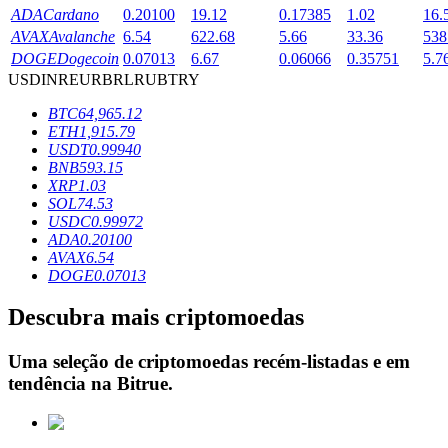
ADA
Cardano
0.20100
19.12
0.17385
1.02
16.
AVAX
Avalanche
6.54
622.68
5.66
33.36
538
DOGE
Dogecoin
0.07013
6.67
0.06066
0.35751
5.7
Bloqueios de BTR
USD
INR
EUR
BRL
RUB
TRY
Investimentos exclusivos para titulares de BTR
BTC
64,965.12
ETH
1,915.79
USDT
0.99940
BNB
593.15
XRP
1.03
SOL
74.53
USDC
0.99972
ADA
0.20100
AVAX
6.54
DOGE
0.07013
Empréstimos
Descubra mais criptomoedas
Serviço de empréstimo apoiado por criptografia
Uma seleção de criptomoedas recém-listadas e em
tendência na
Bitrue
.