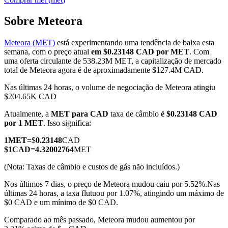
Sobre Meteora
Meteora (MET)
está experimentando uma tendência de baixa esta
Futuros COIN-M
semana, com o preço atual
em $0.23148 CAD por MET
. Com
uma oferta circulante de 538.23M MET, a capitalização de mercado
Futuros de criptomoeda
total de Meteora agora é de aproximadamente $127.4M CAD.
Nas últimas 24 horas, o volume de negociação de Meteora atingiu
$204.65K CAD
TradFi
Atualmente, a
MET para CAD
taxa de câmbio
é $0.23148 CAD
Derivativos de ações, câmbio, metais preciosos e commodities
por 1 MET
. Isso significa:
1
MET
=
$
0.23148
CAD
$
1
CAD
=
4.32002764
MET
(Nota: Taxas de câmbio e custos de gás não incluídos.)
Nos últimos 7 dias, o preço de Meteora mudou caiu por 5.52%.
Nas
últimas 24 horas, a taxa flutuou por 1.07%, atingindo um máximo de
$0 CAD e um mínimo de $0 CAD.
Comparado ao mês passado, Meteora mudou aumentou por
Futuros de USDC