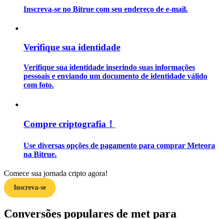
Inscreva-se no Bitrue com seu endereço de e-mail.
Guia
Guia para iniciantes em futuros
Verifique sua identidade
Verifique sua identidade inserindo suas informações
pessoais e enviando um documento de identidade válido
com foto.
Compre criptografia！
Estratégias de negociação
Use diversas opções de pagamento para comprar Meteora
na Bitrue.
Aprenda como se manter lucrativo
Comece sua jornada cripto agora!
Inscreva-se
Conversões populares de met para