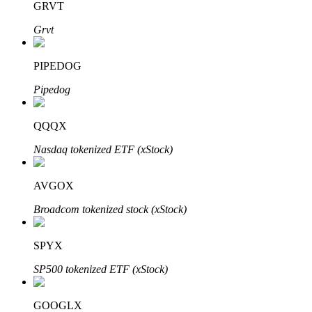
GRVT
Grvt
Investimento Automático
PIPEDOG
Obtenha lucro a longo prazo e interesses flexíveis
Pipedog
QQQX
Nasdaq tokenized ETF (xStock)
AVGOX
Broadcom tokenized stock (xStock)
Aprenda a apostar
SPYX
Aprenda como ganhar renda passiva
SP500 tokenized ETF (xStock)
Bitrue
AI
GOOGLX