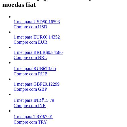
moedas fiat
Ganhar
1
met
para
USD
$
0.16593
Compre com USD
1
met
para
EUR
€
0.14352
Compre com EUR
1
met
para
BRL
R$
0.84586
Compre com BRL
1
met
para
RUB
₽
13.65
Porquinho poderoso
Compre com RUB
Ganhe recompensas competitivas diariamente
1
met
para
GBP
£
0.12299
Compre com GBP
1
met
para
INR
₹
15.79
Compre com INR
1
met
para
TRY
₺
7.91
Compre com TRY