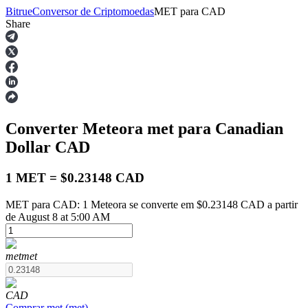
Bitrue
Conversor de Criptomoedas
MET
para
CAD
Share
Futuros
Converter Meteora
met
para Canadian
Dollar
CAD
1 MET = $0.23148 CAD
MET para CAD: 1 Meteora se converte em $0.23148 CAD a partir
Futuros de USDT
de August 8 at 5:00 AM
Futuros usando USDT como garantia
met
met
CAD
Comprar
met
(
met
)