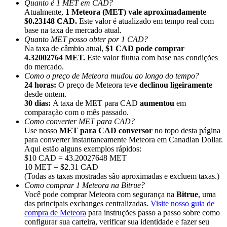
Quanto é 1 MET em CAD?
Atualmente,
1 Meteora (MET) vale aproximadamente
$0.23148 CAD.
Este valor é atualizado em tempo real com
base na taxa de mercado atual.
Quanto MET posso obter por 1 CAD?
Na taxa de câmbio atual,
$1 CAD pode comprar
4.32002764 MET.
Este valor flutua com base nas condições
Indicação
do mercado.
Convide um amigo para receber recompensas em dinheiro
Como o preço de Meteora mudou ao longo do tempo?
24 horas:
O preço de Meteora teve
declinou ligeiramente
BTC Welcome Rewards
desde ontem.
30 dias:
A taxa de MET para CAD
aumentou
em
comparação com o mês passado.
Como converter MET para CAD?
Use nosso
MET para CAD conversor
no topo desta página
para converter instantaneamente Meteora em Canadian Dollar.
Aqui estão alguns exemplos rápidos:
$10 CAD = 43.20027648 MET
10 MET = $2.31 CAD
(Todas as taxas mostradas são aproximadas e excluem taxas.)
Como comprar 1 Meteora na Bitrue?
Você pode comprar Meteora com segurança na
Bitrue
, uma
das principais exchanges centralizadas.
Visite nosso guia de
compra de Meteora
para instruções passo a passo sobre como
BTC Welcome Rewards
configurar sua carteira, verificar sua identidade e fazer seu