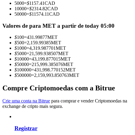
5000
=
$
1157.41
CAD
Torne-se um Trader de Cópias
10000
=
$
2314.82
CAD
50000
=
$
11574.11
CAD
Desfrute da partilha de lucros e comissões de copy trading
Valores de para MET a partir de today 05:00
$
100
=
431.99877
MET
$
500
=
2,159.99385
MET
$
1000
=
4,319.987701
MET
$
5000
=
21,599.938507
MET
$
10000
=
43,199.877015
MET
$
50000
=
215,999.385076
MET
$
100000
=
431,998.770152
MET
$
500000
=
2,159,993.850763
MET
Informação
Análise de big data, incluindo informações comerciais, etc.
Compre Criptomoedas com a Bitrue
Crie uma conta na Bitrue
para comprar e vender Criptomoedas na
exchange de cripto mais segura.
Registrar