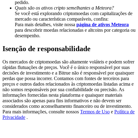
pedido.
Deposit & Trade BTC to Share 25000 USDT prize pool!
Quais são os ativos cripto semelhantes a Meteora?
Se você está explorando criptomoedas com capitalizações de
mercado ou características comparáveis, confira:
Para mais detalhes, visite nossa
página de ativos Meteora
Deposit CASHCAT & Win
para descobrir moedas relacionadas e altcoins por categoria ou
desempenho.
Share 500000 CASHCAT prize pool
Isenção de responsabilidade
Os mercados de criptomoedas são altamente voláteis e podem sofrer
Exclusive for BitMart Users
rápidas flutuações de preços. Você é o único responsável por suas
decisões de investimento e a Bitrue não é responsável por quaisquer
Register & Trade to Win 500,000 USDT
perdas que possa incorrer. Contamos com fontes de terceiros para
preços e outros dados relacionados às criptomoedas listadas acima e
não somos responsáveis por sua confiabilidade ou precisão. As
informações fornecidas nesta plataforma e quaisquer materiais
associados são apenas para fins informativos e não devem ser
Precious Metals Trading Carnival
considerados como aconselhamento financeiro ou de investimento.
Para mais informações, consulte nossos
Termos de Uso
e
Política de
Trade Gold & Silver · 33,333 USDT Bonus
Privacidade
.