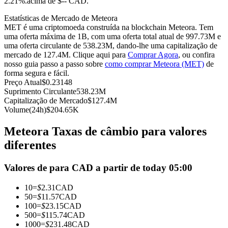
2.21%.acima de $-- CAD.
Futuros usando USDC como garantia
Estatísticas de Mercado de Meteora
MET é uma criptomoeda construída na blockchain Meteora. Tem
uma oferta máxima de 1B, com uma oferta total atual de 997.73M e
uma oferta circulante de 538.23M, dando-lhe uma capitalização de
mercado de 127.4M. Clique aqui para
Comprar Agora
, ou confira
nosso guia passo a passo sobre
como comprar Meteora (MET)
de
forma segura e fácil.
Preço Atual
$
0.23148
Suprimento Circulante
538.23M
Capitalização de Mercado
$
127.4M
Volume(24h)
$
204.65K
Copiar Trading
Meteora Taxas de câmbio para valores
Junte-se aos principais traders
diferentes
Valores de para CAD a partir de today 05:00
10
=
$
2.31
CAD
50
=
$
11.57
CAD
100
=
$
23.15
CAD
500
=
$
115.74
CAD
1000
=
$
231.48
CAD