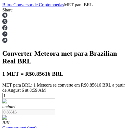
Bitrue
Conversor de Criptomoedas
MET
para
BRL
Share
Futuros
Converter Meteora
met
para Brazilian
Real
BRL
1 MET = R$0.85616 BRL
MET para BRL: 1 Meteora se converte em R$0.85616 BRL a partir
Futuros de USDT
de August 6 at 8:59 AM
Futuros usando USDT como garantia
met
met
BRL
Comprar
met
(
met
)