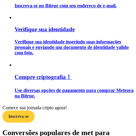
Inscreva-se no Bitrue com seu endereço de e-mail.
Guia
Guia para iniciantes em futuros
Verifique sua identidade
Verifique sua identidade inserindo suas informações
pessoais e enviando um documento de identidade válido
com foto.
Compre criptografia！
Estratégias de negociação
Use diversas opções de pagamento para comprar Meteora
na Bitrue.
Aprenda como se manter lucrativo
Comece sua jornada cripto agora!
Inscreva-se
Conversões populares de met para