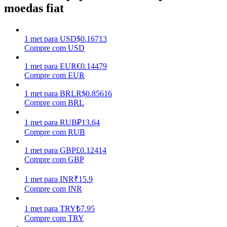
moedas fiat
Ganhar
1
met
para
USD
$
0.16713
Compre com USD
1
met
para
EUR
€
0.14479
Compre com EUR
1
met
para
BRL
R$
0.85616
Compre com BRL
1
met
para
RUB
₽
13.64
Porquinho poderoso
Compre com RUB
Ganhe recompensas competitivas diariamente
1
met
para
GBP
£
0.12414
Compre com GBP
1
met
para
INR
₹
15.9
Compre com INR
1
met
para
TRY
₺
7.95
Compre com TRY