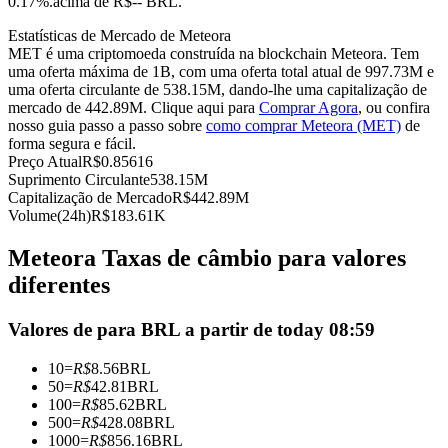
0.17%.acima de R$-- BRL.
Futuros usando USDC como garantia
Estatísticas de Mercado de Meteora
MET é uma criptomoeda construída na blockchain Meteora. Tem
uma oferta máxima de 1B, com uma oferta total atual de 997.73M e
uma oferta circulante de 538.15M, dando-lhe uma capitalização de
mercado de 442.89M. Clique aqui para
Comprar Agora
, ou confira
nosso guia passo a passo sobre
como comprar Meteora (MET)
de
forma segura e fácil.
Preço Atual
R$
0.85616
Suprimento Circulante
538.15M
Capitalização de Mercado
R$
442.89M
Volume(24h)
R$
183.61K
Copiar Trading
Meteora Taxas de câmbio para valores
Junte-se aos principais traders
diferentes
Valores de para BRL a partir de today 08:59
10
=
R$
8.56
BRL
50
=
R$
42.81
BRL
100
=
R$
85.62
BRL
500
=
R$
428.08
BRL
1000
=
R$
856.16
BRL