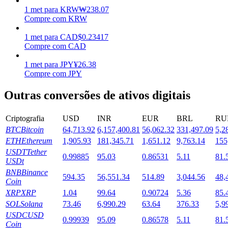
1
met
para
KRW
₩
238.07
Estacamento
Compre com KRW
Altos retornos e acesso instantâneo
1
met
para
CAD
$
0.23417
Compre com CAD
1
met
para
JPY
¥
26.38
Compre com JPY
Outras conversões de ativos digitais
Criptografia
USD
INR
EUR
BRL
RU
BTC
Bitcoin
64,713.92
6,157,400.81
56,062.32
331,497.09
5,2
Launchpool
ETH
Ethereum
1,905.93
181,345.71
1,651.12
9,763.14
155
USDT
Tether
0.99885
95.03
0.86531
5.11
81.
Staking flexível para ganhar tokens populares.
USDt
BNB
Binance
594.35
56,551.34
514.89
3,044.56
48,
Coin
XRP
XRP
1.04
99.64
0.90724
5.36
85.
SOL
Solana
73.46
6,990.29
63.64
376.33
5,9
USDC
USD
0.99939
95.09
0.86578
5.11
81.
Coin