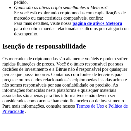
pedido.
Share 500000 CASHCAT prize pool
Quais são os ativos cripto semelhantes a Meteora?
Se você está explorando criptomoedas com capitalizações de
mercado ou características comparáveis, confira:
Para mais detalhes, visite nossa
página de ativos Meteora
Exclusive for BitMart Users
para descobrir moedas relacionadas e altcoins por categoria ou
desempenho.
Register & Trade to Win 500,000 USDT
Isenção de responsabilidade
Os mercados de criptomoedas são altamente voláteis e podem sofrer
Precious Metals Trading Carnival
rápidas flutuações de preços. Você é o único responsável por suas
decisões de investimento e a Bitrue não é responsável por quaisquer
Trade Gold & Silver · 33,333 USDT Bonus
perdas que possa incorrer. Contamos com fontes de terceiros para
preços e outros dados relacionados às criptomoedas listadas acima e
não somos responsáveis por sua confiabilidade ou precisão. As
informações fornecidas nesta plataforma e quaisquer materiais
associados são apenas para fins informativos e não devem ser
USDT New User Exclusive 10% APR
considerados como aconselhamento financeiro ou de investimento.
Para mais informações, consulte nossos
Termos de Uso
e
Política de
USDT Flexible Staking | Daily Rewards
Privacidade
.