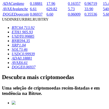
ADA
Cardano
0.18881
17.96
0.16357
0.96719
15.
AVAX
Avalanche
6.61
629.82
5.73
33.90
540
DOGE
Dogecoin
0.06937
6.60
0.06009
0.35536
5.6
Bloqueios de BTR
USD
INR
EUR
BRL
RUB
TRY
Investimentos exclusivos para titulares de BTR
BTC
64,713.92
ETH
1,905.93
USDT
0.99885
BNB
594.35
XRP
1.04
SOL
73.46
USDC
0.99939
ADA
0.18881
AVAX
6.61
DOGE
0.06937
Empréstimos
Descubra mais criptomoedas
Serviço de empréstimo apoiado por criptografia
Uma seleção de criptomoedas recém-listadas e em
tendência na
Bitrue
.