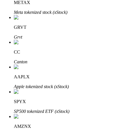
METAX
Meta tokenized stock (xStock)
Investimento Automático
GRVT
Obtenha lucro a longo prazo e interesses flexíveis
Grvt
CC
Canton
AAPLX
Apple tokenized stock (xStock)
Aprenda a apostar
SPYX
Aprenda como ganhar renda passiva
SP500 tokenized ETF (xStock)
Bitrue
AI
AMZNX