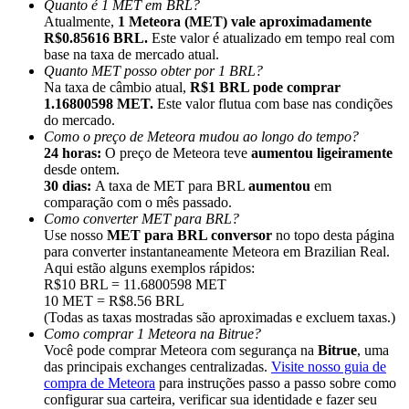
Quanto é 1 MET em BRL?
Atualmente,
1 Meteora (MET) vale aproximadamente
R$0.85616 BRL.
Este valor é atualizado em tempo real com
base na taxa de mercado atual.
Quanto MET posso obter por 1 BRL?
Na taxa de câmbio atual,
R$1 BRL pode comprar
1.16800598 MET.
Este valor flutua com base nas condições
Indicação
do mercado.
Convide um amigo para receber recompensas em dinheiro
Como o preço de Meteora mudou ao longo do tempo?
24 horas:
O preço de Meteora teve
aumentou ligeiramente
Deposit CASHCAT & Win
desde ontem.
30 dias:
A taxa de MET para BRL
aumentou
em
comparação com o mês passado.
Como converter MET para BRL?
Use nosso
MET para BRL conversor
no topo desta página
para converter instantaneamente Meteora em Brazilian Real.
Aqui estão alguns exemplos rápidos:
R$10 BRL = 11.6800598 MET
10 MET = R$8.56 BRL
(Todas as taxas mostradas são aproximadas e excluem taxas.)
Como comprar 1 Meteora na Bitrue?
Você pode comprar Meteora com segurança na
Bitrue
, uma
das principais exchanges centralizadas.
Visite nosso guia de
compra de Meteora
para instruções passo a passo sobre como
Deposit CASHCAT & Win
configurar sua carteira, verificar sua identidade e fazer seu