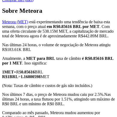
Sobre Meteora
Meteora (MET)
está experimentando uma tendência de baixa esta
Futuros COIN-M
semana, com o preço atual
em R$0.85616 BRL por MET
. Com
uma oferta circulante de 538.15M MET, a capitalização de mercado
Futuros de criptomoeda
total de Meteora agora é de aproximadamente R$442.89M BRL.
Nas últimas 24 horas, o volume de negociação de Meteora atingiu
R$183.61K BRL
TradFi
Atualmente, a
MET para BRL
taxa de câmbio
é R$0.85616 BRL
Derivativos de ações, câmbio, metais preciosos e commodities
por 1 MET
. Isso significa:
1
MET
=
R$
0.85616
BRL
R$
1
BRL
=
1.16800598
MET
(Nota: Taxas de câmbio e custos de gás não incluídos.)
Nos últimos 7 dias, o preço de Meteora mudou caiu por 2.5%.
Nas
últimas 24 horas, a taxa flutuou por 1.51%, atingindo um máximo de
R$0 BRL e um mínimo de R$0 BRL.
Comparado ao mês passado, Meteora mudou aumentou por
Futuros de USDC