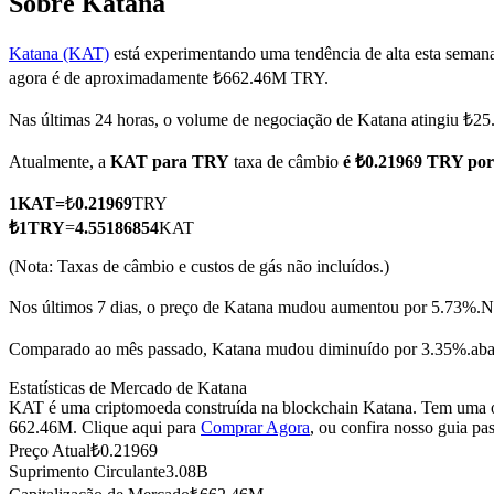
Sobre Katana
Katana (KAT)
está experimentando uma tendência de alta esta seman
agora é de aproximadamente ₺662.46M TRY.
Futuros COIN-M
Nas últimas 24 horas, o volume de negociação de Katana atingiu ₺
Futuros de criptomoeda
Atualmente, a
KAT para TRY
taxa de câmbio
é ₺0.21969 TRY po
1
KAT
=
₺
0.21969
TRY
TradFi
₺
1
TRY
=
4.55186854
KAT
Derivativos de ações, câmbio, metais preciosos e commodities
(Nota: Taxas de câmbio e custos de gás não incluídos.)
Nos últimos 7 dias, o preço de Katana mudou aumentou por 5.73%.
N
Comparado ao mês passado, Katana mudou diminuído por 3.35%.aba
Estatísticas de Mercado de Katana
KAT é uma criptomoeda construída na blockchain Katana. Tem uma ofe
662.46M. Clique aqui para
Comprar Agora
, ou confira nosso guia pa
Preço Atual
₺
0.21969
Suprimento Circulante
3.08B
Futuros de USDC