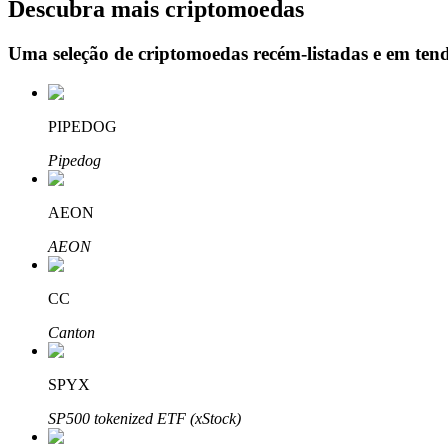
Descubra mais criptomoedas
Uma seleção de criptomoedas recém-listadas e em ten
Bloqueios de BTR
Investimentos exclusivos para titulares de BTR
PIPEDOG
Pipedog
AEON
AEON
CC
Empréstimos
Canton
Serviço de empréstimo apoiado por criptografia
SPYX
SP500 tokenized ETF (xStock)