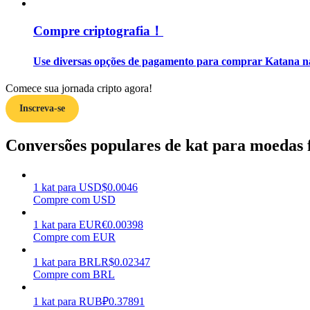
Compre criptografia！
Guia
Guia para iniciantes em futuros
Use diversas opções de pagamento para comprar Katana na
Comece sua jornada cripto agora!
Inscreva-se
Conversões populares de kat para moedas f
1
kat
para
USD
$
0.0046
Estratégias de negociação
Compre com USD
Aprenda como se manter lucrativo
1
kat
para
EUR
€
0.00398
Compre com EUR
1
kat
para
BRL
R$
0.02347
Compre com BRL
1
kat
para
RUB
₽
0.37891