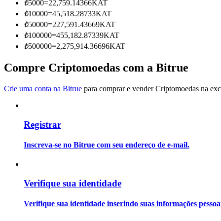
₺
5000
=
22,759.14366
KAT
Torne-se um Trader de Cópias
₺
10000
=
45,518.28733
KAT
Desfrute da partilha de lucros e comissões de copy trading
₺
50000
=
227,591.43669
KAT
₺
100000
=
455,182.87339
KAT
₺
500000
=
2,275,914.36696
KAT
Compre Criptomoedas com a Bitrue
Crie uma conta na Bitrue
para comprar e vender Criptomoedas na exch
Registrar
Informação
Análise de big data, incluindo informações comerciais, etc.
Inscreva-se no Bitrue com seu endereço de e-mail.
Verifique sua identidade
Verifique sua identidade inserindo suas informações pesso