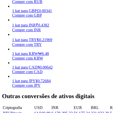
Compre com RUB
Ganhar
1
kat
para
GBP
£
0.00341
Compre com GBP
1
kat
para
INR
₹
0.4382
Compre com INR
1
kat
para
TRY
₺
0.21969
Compre com TRY
1
kat
para
KRW
₩
6.48
Compre com KRW
Porquinho poderoso
1
kat
para
CAD
$
0.00642
Ganhe recompensas competitivas diariamente
Compre com CAD
1
kat
para
JPY
¥
0.72684
Compre com JPY
Outras conversões de ativos digitais
Criptografia
USD
INR
EUR
BRL
R