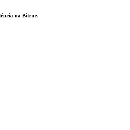
dência na
Bitrue
.