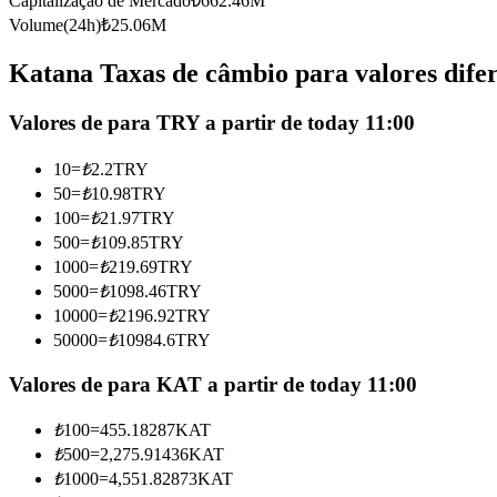
Capitalização de Mercado
₺
662.46M
Futuros usando USDC como garantia
Volume(24h)
₺
25.06M
Katana Taxas de câmbio para valores dife
Valores de para TRY a partir de today 11:00
10
=
₺
2.2
TRY
50
=
₺
10.98
TRY
100
=
₺
21.97
TRY
500
=
₺
109.85
TRY
Copiar Trading
1000
=
₺
219.69
TRY
Junte-se aos principais traders
5000
=
₺
1098.46
TRY
10000
=
₺
2196.92
TRY
50000
=
₺
10984.6
TRY
Valores de para KAT a partir de today 11:00
₺
100
=
455.18287
KAT
₺
500
=
2,275.91436
KAT
₺
1000
=
4,551.82873
KAT