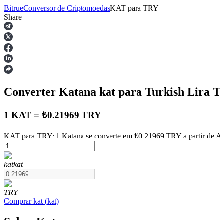
Bitrue
Conversor de Criptomoedas
KAT
para
TRY
Share
Futuros
Converter Katana
kat
para Turkish Lira
1 KAT = ₺0.21969 TRY
KAT para TRY: 1 Katana se converte em ₺0.21969 TRY a partir de 
Futuros de USDT
kat
kat
Futuros usando USDT como garantia
TRY
Comprar
kat
(
kat
)