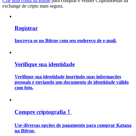
Crie uma conta na Bitrue
para comprar e vender Criptomoedas na
exchange de cripto mais segura.
Guia
Guia para iniciantes em futuros
Registrar
Inscreva-se no Bitrue com seu endereço de e-mail.
Verifique sua identidade
Verifique sua identidade inserindo suas informações
pessoais e enviando um documento de identidade válido
Estratégias de negociação
com foto.
Aprenda como se manter lucrativo
Compre criptografia！
Use diversas opções de pagamento para comprar Katana
na Bitrue.