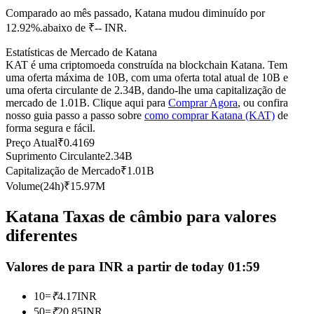
Comparado ao mês passado, Katana mudou diminuído por
Futuros usando USDC como garantia
12.92%.abaixo de ₹-- INR.
Estatísticas de Mercado de Katana
KAT é uma criptomoeda construída na blockchain Katana. Tem
uma oferta máxima de 10B, com uma oferta total atual de 10B e
uma oferta circulante de 2.34B, dando-lhe uma capitalização de
mercado de 1.01B. Clique aqui para
Comprar Agora
, ou confira
nosso guia passo a passo sobre
como comprar Katana (KAT)
de
forma segura e fácil.
Preço Atual
₹
0.4169
Suprimento Circulante
2.34B
Copiar Trading
Capitalização de Mercado
₹
1.01B
Junte-se aos principais traders
Volume(24h)
₹
15.97M
Katana Taxas de câmbio para valores
diferentes
Valores de para INR a partir de today 01:59
10
=
₹
4.17
INR
50
=
₹
20.85
INR