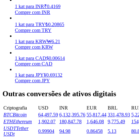
1
kat
para
INR
₹
0.4169
Estacamento
Compre com INR
Altos retornos e acesso instantâneo
1
kat
para
TRY
₺
0.20865
Compre com TRY
1
kat
para
KRW
₩
6.21
Compre com KRW
1
kat
para
CAD
$
0.00614
Compre com CAD
1
kat
para
JPY
¥
0.69132
Compre com JPY
Launchpool
Outras conversões de ativos digitais
Staking flexível para ganhar tokens populares.
Criptografia
USD
INR
EUR
BRL
RU
BTC
Bitcoin
64,497.59
6,132,395.76
55,817.44
331,478.93
5,2
ETH
Ethereum
1,902.07
180,847.78
1,646.08
9,775.49
154
USDT
Tether
0.99904
94.98
0.86458
5.13
80.
USDt