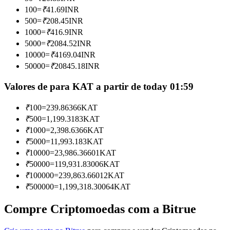
Torne-se um Trader de Cópias
100
=
₹
41.69
INR
500
=
₹
208.45
INR
Desfrute da partilha de lucros e comissões de copy trading
1000
=
₹
416.9
INR
5000
=
₹
2084.52
INR
10000
=
₹
4169.04
INR
50000
=
₹
20845.18
INR
Valores de para KAT a partir de today 01:59
₹
100
=
239.86366
KAT
₹
500
=
1,199.3183
KAT
Informação
₹
1000
=
2,398.6366
KAT
₹
5000
=
11,993.183
KAT
Análise de big data, incluindo informações comerciais, etc.
₹
10000
=
23,986.36601
KAT
₹
50000
=
119,931.83006
KAT
₹
100000
=
239,863.66012
KAT
₹
500000
=
1,199,318.30064
KAT
Compre Criptomoedas com a Bitrue