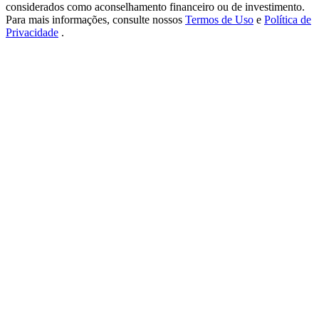
New Listing Futures Fest
considerados como aconselhamento financeiro ou de investimento.
Para mais informações, consulte nossos
Termos de Uso
e
Política de
Trade New Futures, Win 200,000 USDT
Privacidade
.
Crypto World Cup 2026: Grand Finale
77,777+3k Rewards
Mais eventos
Ganhe prêmios e recompensas exclusivas
Centro de recompensas