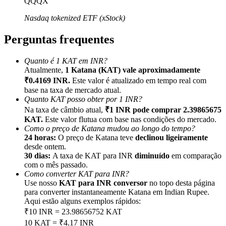
QQQX
Nasdaq tokenized ETF (xStock)
Perguntas frequentes
Indicação
Quanto é 1 KAT em INR?
Atualmente,
1 Katana (KAT) vale aproximadamente
Convide um amigo para receber recompensas em dinheiro
₹0.4169 INR.
Este valor é atualizado em tempo real com
base na taxa de mercado atual.
Deposit CASHCAT & Win
Quanto KAT posso obter por 1 INR?
Na taxa de câmbio atual,
₹1 INR pode comprar 2.39865675
KAT.
Este valor flutua com base nas condições do mercado.
Como o preço de Katana mudou ao longo do tempo?
24 horas:
O preço de Katana teve
declinou ligeiramente
desde ontem.
30 dias:
A taxa de KAT para INR
diminuído
em comparação
com o mês passado.
Como converter KAT para INR?
Use nosso
KAT para INR conversor
no topo desta página
para converter instantaneamente Katana em Indian Rupee.
Aqui estão alguns exemplos rápidos:
₹10 INR = 23.98656752 KAT
Deposit CASHCAT & Win
10 KAT = ₹4.17 INR