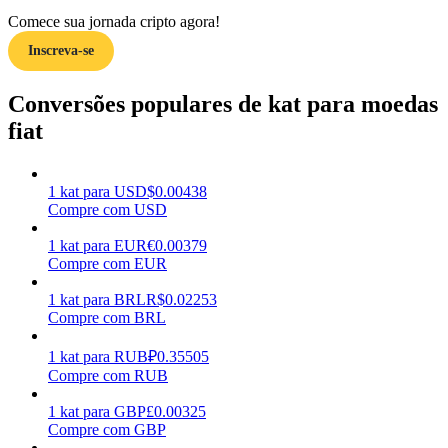
Comece sua jornada cripto agora!
Ganhar
Inscreva-se
Conversões populares de kat para moedas
fiat
1
kat
para
USD
$
0.00438
Compre com USD
1
kat
para
EUR
€
0.00379
Porquinho poderoso
Compre com EUR
Ganhe recompensas competitivas diariamente
1
kat
para
BRL
R$
0.02253
Compre com BRL
1
kat
para
RUB
₽
0.35505
Compre com RUB
1
kat
para
GBP
£
0.00325
Compre com GBP