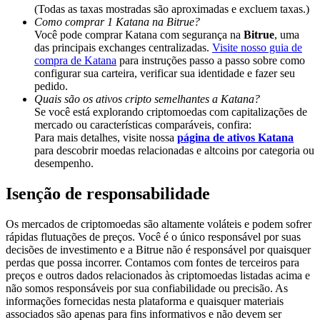
Share 500000 CASHCAT prize pool
(Todas as taxas mostradas são aproximadas e excluem taxas.)
Como comprar 1 Katana na Bitrue?
Você pode comprar Katana com segurança na
Bitrue
, uma
das principais exchanges centralizadas.
Visite nosso guia de
compra de Katana
para instruções passo a passo sobre como
Exclusive for BitMart Users
configurar sua carteira, verificar sua identidade e fazer seu
pedido.
Register & Trade to Win 500,000 USDT
Quais são os ativos cripto semelhantes a Katana?
Se você está explorando criptomoedas com capitalizações de
mercado ou características comparáveis, confira:
Para mais detalhes, visite nossa
página de ativos Katana
para descobrir moedas relacionadas e altcoins por categoria ou
Precious Metals Trading Carnival
desempenho.
Trade Gold & Silver · 33,333 USDT Bonus
Isenção de responsabilidade
Os mercados de criptomoedas são altamente voláteis e podem sofrer
rápidas flutuações de preços. Você é o único responsável por suas
USDT New User Exclusive 10% APR
decisões de investimento e a Bitrue não é responsável por quaisquer
perdas que possa incorrer. Contamos com fontes de terceiros para
USDT Flexible Staking | Daily Rewards
preços e outros dados relacionados às criptomoedas listadas acima e
não somos responsáveis por sua confiabilidade ou precisão. As
informações fornecidas nesta plataforma e quaisquer materiais
associados são apenas para fins informativos e não devem ser