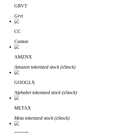
GRVT
Grvt
CC
Parceiros Bitrue
Canton
AMZNX
Amazon tokenized stock (xStock)
GOOGLX
Alphabet tokenized stock (xStock)
Afiliados Bitrue
Até 65% de comissões!
METAX
Meta tokenized stock (xStock)