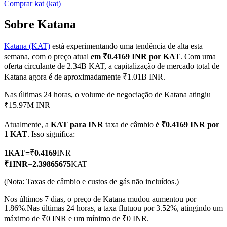
Comprar
kat
(
kat
)
Sobre Katana
Katana (KAT)
está experimentando uma tendência de alta esta
Futuros COIN-M
semana, com o preço atual
em ₹0.4169 INR por KAT
. Com uma
Futuros de criptomoeda
oferta circulante de 2.34B KAT, a capitalização de mercado total de
Katana agora é de aproximadamente ₹1.01B INR.
Nas últimas 24 horas, o volume de negociação de Katana atingiu
TradFi
₹15.97M INR
Derivativos de ações, câmbio, metais preciosos e commodities
Atualmente, a
KAT para INR
taxa de câmbio
é ₹0.4169 INR por
1 KAT
. Isso significa:
1
KAT
=
₹
0.4169
INR
₹
1
INR
=
2.39865675
KAT
(Nota: Taxas de câmbio e custos de gás não incluídos.)
Nos últimos 7 dias, o preço de Katana mudou aumentou por
1.86%.
Nas últimas 24 horas, a taxa flutuou por 3.52%, atingindo um
máximo de ₹0 INR e um mínimo de ₹0 INR.
Futuros de USDC