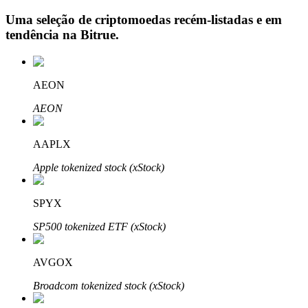
Uma seleção de criptomoedas recém-listadas e em
tendência na
Bitrue
.
Investimento Automático
AEON
Obtenha lucro a longo prazo e interesses flexíveis
AEON
AAPLX
Apple tokenized stock (xStock)
SPYX
Aprenda a apostar
SP500 tokenized ETF (xStock)
Aprenda como ganhar renda passiva
AVGOX
Bitrue
AI
Broadcom tokenized stock (xStock)