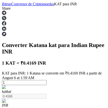
Bitrue
Conversor de Criptomoedas
KAT
para
INR
Share
Futuros
Converter Katana
kat
para Indian Rupee
INR
1 KAT = ₹0.4169 INR
Futuros de USDT
KAT para INR: 1 Katana se converte em ₹0.4169 INR a partir de
August 6 at 1:59 AM
Futuros usando USDT como garantia
kat
kat
INR