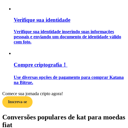
Guia
Verifique sua identidade
Guia para iniciantes em futuros
Verifique sua identidade inserindo suas informações
pessoais e enviando um documento de identidade válido
com foto.
Compre criptografia！
Use diversas opções de pagamento para comprar Katana
Estratégias de negociação
na Bitrue.
Aprenda como se manter lucrativo
Comece sua jornada cripto agora!
Inscreva-se
Conversões populares de kat para moedas
fiat