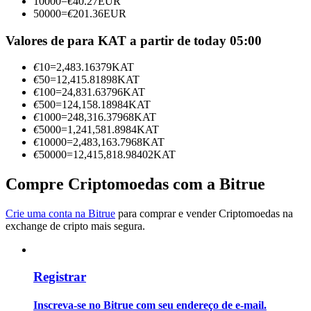
10000
=
€
40.27
EUR
Torne-se um Trader de Cópias
50000
=
€
201.36
EUR
Desfrute da partilha de lucros e comissões de copy trading
Valores de para KAT a partir de today 05:00
€
10
=
2,483.16379
KAT
€
50
=
12,415.81898
KAT
€
100
=
24,831.63796
KAT
€
500
=
124,158.18984
KAT
€
1000
=
248,316.37968
KAT
€
5000
=
1,241,581.8984
KAT
€
10000
=
2,483,163.7968
KAT
€
50000
=
12,415,818.98402
KAT
Informação
Compre Criptomoedas com a Bitrue
Análise de big data, incluindo informações comerciais, etc.
Crie uma conta na Bitrue
para comprar e vender Criptomoedas na
exchange de cripto mais segura.
Registrar
Inscreva-se no Bitrue com seu endereço de e-mail.