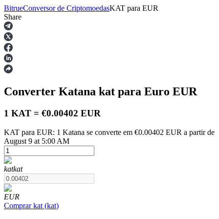
Bitrue
Conversor de Criptomoedas
KAT
para
EUR
Share
Futuros
Converter Katana
kat
para Euro
EUR
1 KAT = €0.00402 EUR
KAT para EUR: 1 Katana se converte em €0.00402 EUR a partir de
August 9 at 5:00 AM
Futuros de USDT
Futuros usando USDT como garantia
kat
kat
EUR
Comprar
kat
(
kat
)