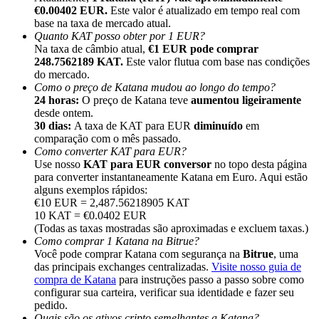
€0.00402 EUR.
Este valor é atualizado em tempo real com
base na taxa de mercado atual.
Quanto KAT posso obter por 1 EUR?
Na taxa de câmbio atual,
€1 EUR pode comprar
248.7562189 KAT.
Este valor flutua com base nas condições
do mercado.
Indicação
Como o preço de Katana mudou ao longo do tempo?
24 horas:
O preço de Katana teve
aumentou ligeiramente
Convide um amigo para receber recompensas em dinheiro
desde ontem.
30 dias:
A taxa de KAT para EUR
diminuído
em
BTC Welcome Rewards
comparação com o mês passado.
Como converter KAT para EUR?
Use nosso
KAT para EUR conversor
no topo desta página
para converter instantaneamente Katana em Euro. Aqui estão
alguns exemplos rápidos:
€10 EUR = 2,487.56218905 KAT
10 KAT = €0.0402 EUR
(Todas as taxas mostradas são aproximadas e excluem taxas.)
Como comprar 1 Katana na Bitrue?
Você pode comprar Katana com segurança na
Bitrue
, uma
das principais exchanges centralizadas.
Visite nosso guia de
compra de Katana
para instruções passo a passo sobre como
configurar sua carteira, verificar sua identidade e fazer seu
BTC Welcome Rewards
pedido.
Quais são os ativos cripto semelhantes a Katana?