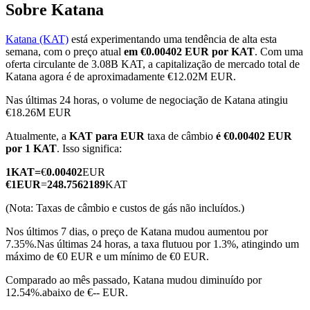
Sobre Katana
Katana (KAT)
está experimentando uma tendência de alta esta
semana, com o preço atual
em €0.00402 EUR por KAT
. Com uma
Futuros COIN-M
oferta circulante de 3.08B KAT, a capitalização de mercado total de
Katana agora é de aproximadamente €12.02M EUR.
Futuros de criptomoeda
Nas últimas 24 horas, o volume de negociação de Katana atingiu
€18.26M EUR
Atualmente, a
KAT para EUR
taxa de câmbio
é €0.00402 EUR
TradFi
por 1 KAT
. Isso significa:
Derivativos de ações, câmbio, metais preciosos e commodities
1
KAT
=
€
0.00402
EUR
€
1
EUR
=
248.7562189
KAT
(Nota: Taxas de câmbio e custos de gás não incluídos.)
Nos últimos 7 dias, o preço de Katana mudou aumentou por
7.35%.
Nas últimas 24 horas, a taxa flutuou por 1.3%, atingindo um
máximo de €0 EUR e um mínimo de €0 EUR.
Comparado ao mês passado, Katana mudou diminuído por
12.54%.abaixo de €-- EUR.
Futuros de USDC