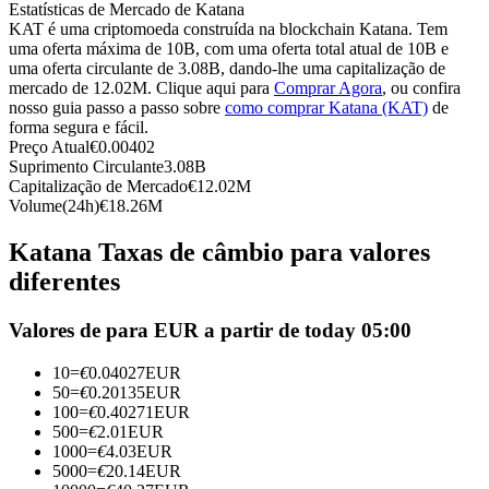
Estatísticas de Mercado de Katana
Futuros usando USDC como garantia
KAT é uma criptomoeda construída na blockchain Katana. Tem
uma oferta máxima de 10B, com uma oferta total atual de 10B e
uma oferta circulante de 3.08B, dando-lhe uma capitalização de
mercado de 12.02M. Clique aqui para
Comprar Agora
, ou confira
nosso guia passo a passo sobre
como comprar Katana (KAT)
de
forma segura e fácil.
Preço Atual
€
0.00402
Suprimento Circulante
3.08B
Capitalização de Mercado
€
12.02M
Volume(24h)
€
18.26M
Copiar Trading
Katana Taxas de câmbio para valores
diferentes
Junte-se aos principais traders
Valores de para EUR a partir de today 05:00
10
=
€
0.04027
EUR
50
=
€
0.20135
EUR
100
=
€
0.40271
EUR
500
=
€
2.01
EUR
1000
=
€
4.03
EUR
5000
=
€
20.14
EUR