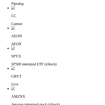
Pipedog
CC
Investimento Automático
Canton
Obtenha lucro a longo prazo e interesses flexíveis
AEON
AEON
SPYX
SP500 tokenized ETF (xStock)
GRVT
Aprenda a apostar
Grvt
Aprenda como ganhar renda passiva
Bitrue
AI
AMZNX
Amazon tokenized stock (xStock)