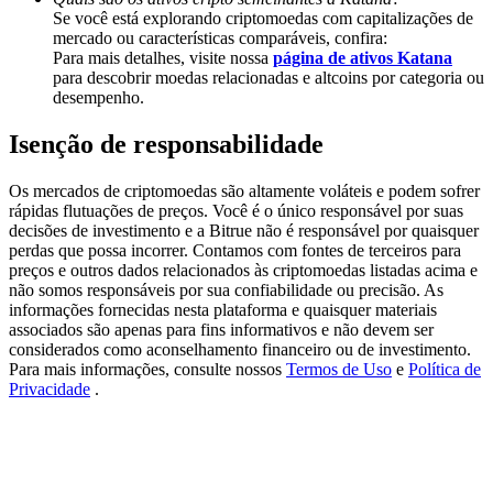
Deposit & Trade BTC to Share 25000 USDT prize pool!
Se você está explorando criptomoedas com capitalizações de
mercado ou características comparáveis, confira:
Para mais detalhes, visite nossa
página de ativos Katana
para descobrir moedas relacionadas e altcoins por categoria ou
desempenho.
Deposit CASHCAT & Win
Isenção de responsabilidade
Share 500000 CASHCAT prize pool
Os mercados de criptomoedas são altamente voláteis e podem sofrer
rápidas flutuações de preços. Você é o único responsável por suas
decisões de investimento e a Bitrue não é responsável por quaisquer
Exclusive for BitMart Users
perdas que possa incorrer. Contamos com fontes de terceiros para
preços e outros dados relacionados às criptomoedas listadas acima e
Register & Trade to Win 500,000 USDT
não somos responsáveis por sua confiabilidade ou precisão. As
informações fornecidas nesta plataforma e quaisquer materiais
associados são apenas para fins informativos e não devem ser
considerados como aconselhamento financeiro ou de investimento.
Precious Metals Trading Carnival
Para mais informações, consulte nossos
Termos de Uso
e
Política de
Privacidade
.
Trade Gold & Silver · 33,333 USDT Bonus