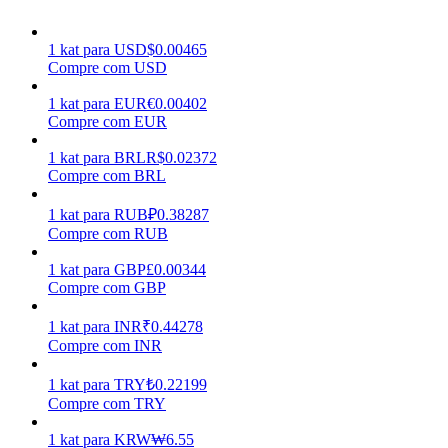
Ganhar
1
kat
para
USD
$
0.00465
Compre com USD
1
kat
para
EUR
€
0.00402
Compre com EUR
1
kat
para
BRL
R$
0.02372
Compre com BRL
1
kat
para
RUB
₽
0.38287
Compre com RUB
Porquinho poderoso
1
kat
para
GBP
£
0.00344
Ganhe recompensas competitivas diariamente
Compre com GBP
1
kat
para
INR
₹
0.44278
Compre com INR
1
kat
para
TRY
₺
0.22199
Compre com TRY
1
kat
para
KRW
₩
6.55