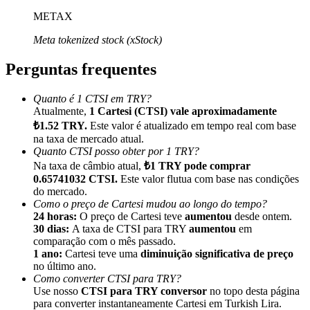
METAX
Meta tokenized stock (xStock)
Perguntas frequentes
Indicação
Quanto é 1 CTSI em TRY?
Convide um amigo para receber recompensas em dinheiro
Atualmente,
1 Cartesi (CTSI) vale aproximadamente
₺1.52 TRY.
Este valor é atualizado em tempo real com base
Deposit CASHCAT & Win
na taxa de mercado atual.
Quanto CTSI posso obter por 1 TRY?
Na taxa de câmbio atual,
₺1 TRY pode comprar
0.65741032 CTSI.
Este valor flutua com base nas condições
do mercado.
Como o preço de Cartesi mudou ao longo do tempo?
24 horas:
O preço de Cartesi teve
aumentou
desde ontem.
30 dias:
A taxa de CTSI para TRY
aumentou
em
comparação com o mês passado.
1 ano:
Cartesi teve uma
diminuição significativa de preço
no último ano.
Como converter CTSI para TRY?
Use nosso
CTSI para TRY conversor
no topo desta página
Deposit CASHCAT & Win
para converter instantaneamente Cartesi em Turkish Lira.