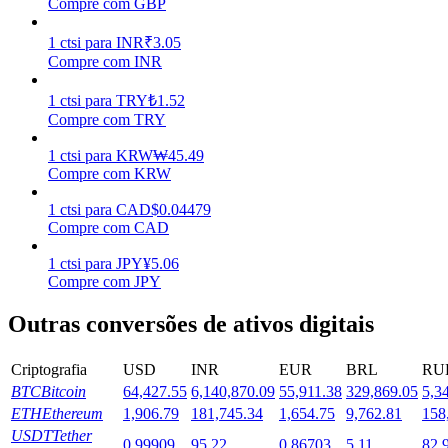
Compre com GBP
Estacamento
1
ctsi
para
INR
₹
3.05
Compre com INR
Altos retornos e acesso instantâneo
1
ctsi
para
TRY
₺
1.52
Compre com TRY
1
ctsi
para
KRW
₩
45.49
Compre com KRW
1
ctsi
para
CAD
$
0.04479
Compre com CAD
1
ctsi
para
JPY
¥
5.06
Launchpool
Compre com JPY
Staking flexível para ganhar tokens populares.
Outras conversões de ativos digitais
Criptografia
USD
INR
EUR
BRL
RU
BTC
Bitcoin
64,427.55
6,140,870.09
55,911.38
329,869.05
5,3
ETH
Ethereum
1,906.79
181,745.34
1,654.75
9,762.81
158
USDT
Tether
0.99909
95.22
0.86703
5.11
82.