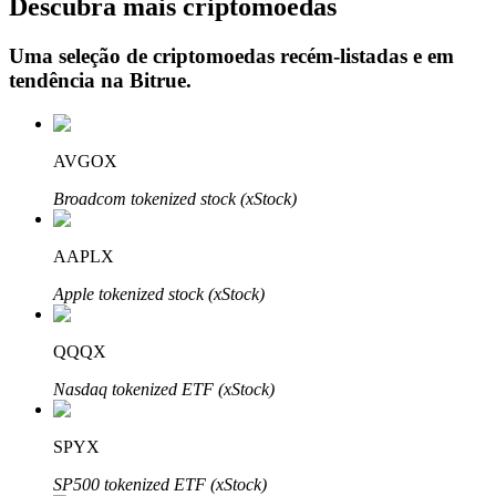
Descubra mais criptomoedas
Uma seleção de criptomoedas recém-listadas e em
tendência na
Bitrue
.
Investimento Automático
Obtenha lucro a longo prazo e interesses flexíveis
AVGOX
Broadcom tokenized stock (xStock)
AAPLX
Apple tokenized stock (xStock)
QQQX
Aprenda a apostar
Nasdaq tokenized ETF (xStock)
Aprenda como ganhar renda passiva
Bitrue
AI
SPYX
SP500 tokenized ETF (xStock)