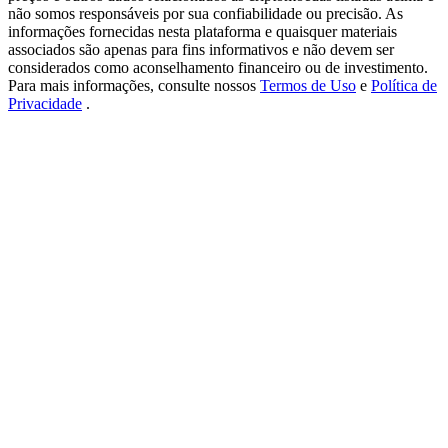
New Listing Futures Fest
não somos responsáveis por sua confiabilidade ou precisão. As
informações fornecidas nesta plataforma e quaisquer materiais
Trade New Futures, Win 200,000 USDT
associados são apenas para fins informativos e não devem ser
considerados como aconselhamento financeiro ou de investimento.
Para mais informações, consulte nossos
Termos de Uso
e
Política de
Privacidade
.
Crypto World Cup 2026: Grand Finale
77,777+3k Rewards
Mais eventos
Ganhe prêmios e recompensas exclusivas
Centro de recompensas