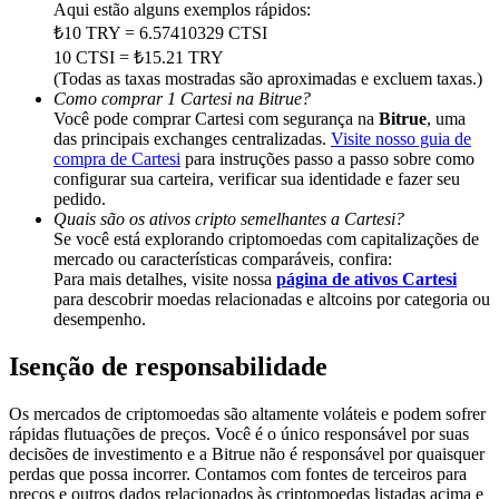
Share 500000 CASHCAT prize pool
Aqui estão alguns exemplos rápidos:
₺10 TRY = 6.57410329 CTSI
10 CTSI = ₺15.21 TRY
(Todas as taxas mostradas são aproximadas e excluem taxas.)
Como comprar 1 Cartesi na Bitrue?
Exclusive for BitMart Users
Você pode comprar Cartesi com segurança na
Bitrue
, uma
das principais exchanges centralizadas.
Visite nosso guia de
Register & Trade to Win 500,000 USDT
compra de Cartesi
para instruções passo a passo sobre como
configurar sua carteira, verificar sua identidade e fazer seu
pedido.
Quais são os ativos cripto semelhantes a Cartesi?
Precious Metals Trading Carnival
Se você está explorando criptomoedas com capitalizações de
mercado ou características comparáveis, confira:
Trade Gold & Silver · 33,333 USDT Bonus
Para mais detalhes, visite nossa
página de ativos Cartesi
para descobrir moedas relacionadas e altcoins por categoria ou
desempenho.
Isenção de responsabilidade
USDT New User Exclusive 10% APR
USDT Flexible Staking | Daily Rewards
Os mercados de criptomoedas são altamente voláteis e podem sofrer
rápidas flutuações de preços. Você é o único responsável por suas
decisões de investimento e a Bitrue não é responsável por quaisquer
perdas que possa incorrer. Contamos com fontes de terceiros para
preços e outros dados relacionados às criptomoedas listadas acima e