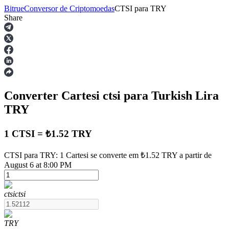
Bitrue
Conversor de Criptomoedas
CTSI
para
TRY
Share
Futuros
Converter Cartesi
ctsi
para Turkish Lira
TRY
1 CTSI = ₺1.52 TRY
Futuros de USDT
CTSI para TRY: 1 Cartesi se converte em ₺1.52 TRY a partir de
August 6 at 8:00 PM
Futuros usando USDT como garantia
ctsi
ctsi
TRY