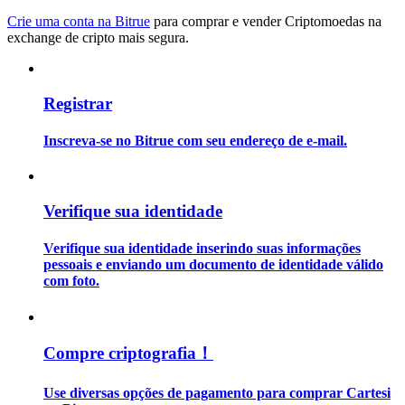
Crie uma conta na Bitrue
para comprar e vender Criptomoedas na
exchange de cripto mais segura.
Guia
Guia para iniciantes em futuros
Registrar
Inscreva-se no Bitrue com seu endereço de e-mail.
Verifique sua identidade
Verifique sua identidade inserindo suas informações
Estratégias de negociação
pessoais e enviando um documento de identidade válido
com foto.
Aprenda como se manter lucrativo
Compre criptografia！
Use diversas opções de pagamento para comprar Cartesi