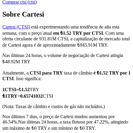
Comprar
ctsi
(
ctsi
)
Sobre Cartesi
Cartesi (CTSI)
está experimentando uma tendência de alta esta
Futuros COIN-M
semana, com o preço atual
em ₺1.52 TRY por CTSI
. Com uma
Futuros de criptomoeda
oferta circulante de 931.81M CTSI, a capitalização de mercado total
de Cartesi agora é de aproximadamente ₺945.91M TRY.
Nas últimas 24 horas, o volume de negociação de Cartesi atingiu
TradFi
₺48.92M TRY
Derivativos de ações, câmbio, metais preciosos e commodities
Atualmente, a
CTSI para TRY
taxa de câmbio
é ₺1.52 TRY por 1
CTSI
. Isso significa:
1
CTSI
=
₺
1.52
TRY
₺
1
TRY
=
0.65741032
CTSI
(Nota: Taxas de câmbio e custos de gás não incluídos.)
Nos últimos 7 dias, o preço de Cartesi mudou aumentou por
46.54%.
Nas últimas 24 horas, a taxa flutuou por 47.22%, atingindo
um máximo de ₺0 TRY e um mínimo de ₺0 TRY.
Futuros de USDC