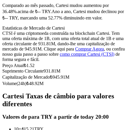
Comparado ao mês passado, Cartesi mudou aumentou por
Futuros usando USDC como garantia
36.48%.acima de ₺-- TRY.
Ano a ano, Cartesi mudou declinou por
₺-- TRY, marcando uma 52.77% diminuindo em valor.
Estatísticas de Mercado de Cartesi
CTSI é uma criptomoeda construída na blockchain Cartesi. Tem
uma oferta máxima de 1B, com uma oferta total atual de 1B e uma
oferta circulante de 931.81M, dando-lhe uma capitalização de
mercado de 945.91M. Clique aqui para
Comprar Agora
, ou confira
nosso guia passo a passo sobre
como comprar Cartesi (CTSI)
de
forma segura e fácil.
Copiar Trading
Preço Atual
₺
1.52
Suprimento Circulante
931.81M
Junte-se aos principais traders
Capitalização de Mercado
₺
945.91M
Volume(24h)
₺
48.92M
Cartesi Taxas de câmbio para valores
diferentes
Valores de para TRY a partir de today 20:00
10
=
₺
15.21
TRY