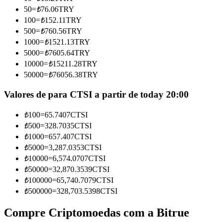
Torne-se um Trader de Cópias
50
=
₺
76.06
TRY
100
=
₺
152.11
TRY
Desfrute da partilha de lucros e comissões de copy trading
500
=
₺
760.56
TRY
1000
=
₺
1521.13
TRY
5000
=
₺
7605.64
TRY
10000
=
₺
15211.28
TRY
50000
=
₺
76056.38
TRY
Valores de para CTSI a partir de today 20:00
₺
100
=
65.7407
CTSI
Informação
₺
500
=
328.7035
CTSI
₺
1000
=
657.407
CTSI
Análise de big data, incluindo informações comerciais, etc.
₺
5000
=
3,287.0353
CTSI
₺
10000
=
6,574.0707
CTSI
₺
50000
=
32,870.3539
CTSI
₺
100000
=
65,740.7079
CTSI
₺
500000
=
328,703.5398
CTSI
Compre Criptomoedas com a Bitrue