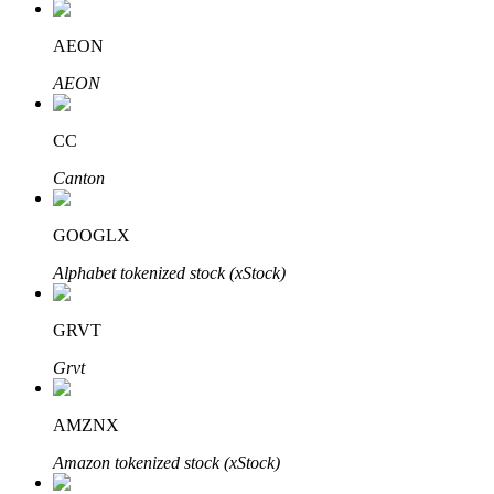
AEON
AEON
Parceiros Bitrue
CC
Canton
GOOGLX
Alphabet tokenized stock (xStock)
GRVT
Afiliados Bitrue
Grvt
Até 65% de comissões!
AMZNX
Amazon tokenized stock (xStock)