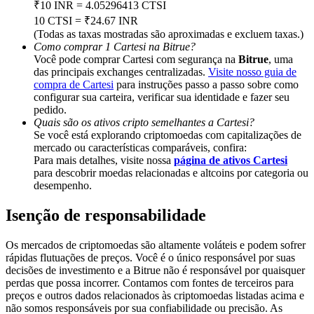
₹10 INR = 4.05296413 CTSI
Deposit & Trade BTC to Share 25000 USDT prize pool!
10 CTSI = ₹24.67 INR
(Todas as taxas mostradas são aproximadas e excluem taxas.)
Como comprar 1 Cartesi na Bitrue?
Você pode comprar Cartesi com segurança na
Bitrue
, uma
Deposit CASHCAT & Win
das principais exchanges centralizadas.
Visite nosso guia de
compra de Cartesi
para instruções passo a passo sobre como
Share 500000 CASHCAT prize pool
configurar sua carteira, verificar sua identidade e fazer seu
pedido.
Quais são os ativos cripto semelhantes a Cartesi?
Se você está explorando criptomoedas com capitalizações de
mercado ou características comparáveis, confira:
Exclusive for BitMart Users
Para mais detalhes, visite nossa
página de ativos Cartesi
para descobrir moedas relacionadas e altcoins por categoria ou
Register & Trade to Win 500,000 USDT
desempenho.
Isenção de responsabilidade
Precious Metals Trading Carnival
Os mercados de criptomoedas são altamente voláteis e podem sofrer
rápidas flutuações de preços. Você é o único responsável por suas
Trade Gold & Silver · 33,333 USDT Bonus
decisões de investimento e a Bitrue não é responsável por quaisquer
perdas que possa incorrer. Contamos com fontes de terceiros para
preços e outros dados relacionados às criptomoedas listadas acima e
não somos responsáveis por sua confiabilidade ou precisão. As