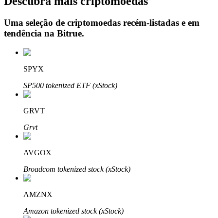
Descubra mais criptomoedas
Uma seleção de criptomoedas recém-listadas e em
tendência na
Bitrue
.
Investimento Automático
Obtenha lucro a longo prazo e interesses flexíveis
SPYX
SP500 tokenized ETF (xStock)
GRVT
Grvt
AVGOX
Aprenda a apostar
Broadcom tokenized stock (xStock)
Aprenda como ganhar renda passiva
Bitrue
AI
AMZNX
Amazon tokenized stock (xStock)