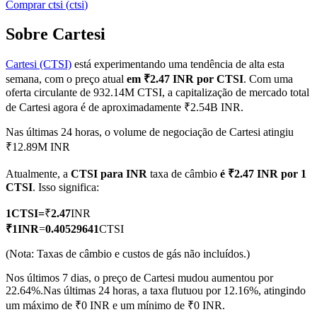
Comprar
ctsi
(
ctsi
)
Sobre Cartesi
Cartesi (CTSI)
está experimentando uma tendência de alta esta
Futuros COIN-M
semana, com o preço atual
em ₹2.47 INR por CTSI
. Com uma
Futuros de criptomoeda
oferta circulante de 932.14M CTSI, a capitalização de mercado total
de Cartesi agora é de aproximadamente ₹2.54B INR.
Nas últimas 24 horas, o volume de negociação de Cartesi atingiu
TradFi
₹12.89M INR
Derivativos de ações, câmbio, metais preciosos e commodities
Atualmente, a
CTSI para INR
taxa de câmbio
é ₹2.47 INR por 1
CTSI
. Isso significa:
1
CTSI
=
₹
2.47
INR
₹
1
INR
=
0.40529641
CTSI
(Nota: Taxas de câmbio e custos de gás não incluídos.)
Nos últimos 7 dias, o preço de Cartesi mudou aumentou por
22.64%.
Nas últimas 24 horas, a taxa flutuou por 12.16%, atingindo
um máximo de ₹0 INR e um mínimo de ₹0 INR.
Futuros de USDC