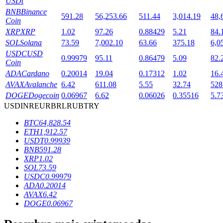
USDt
BNB
Binance
591.28
56,253.66
511.44
3,014.19
48,
Coin
XRP
XRP
1.02
97.26
0.88429
5.21
84.
Bloqueios de BTR
SOL
Solana
73.59
7,002.10
63.66
375.18
6,0
Investimentos exclusivos para titulares de BTR
USDC
USD
0.99979
95.11
0.86479
5.09
82.
Coin
ADA
Cardano
0.20014
19.04
0.17312
1.02
16.
AVAX
Avalanche
6.42
611.08
5.55
32.74
528
DOGE
Dogecoin
0.06967
6.62
0.06026
0.35516
5.7
USD
INR
EUR
BRL
RUB
TRY
BTC
64,828.54
ETH
1,912.57
USDT
0.99939
BNB
591.28
Empréstimos
XRP
1.02
Serviço de empréstimo apoiado por criptografia
SOL
73.59
USDC
0.99979
ADA
0.20014
AVAX
6.42
DOGE
0.06967