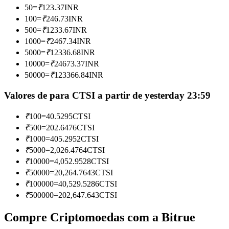
50
=
₹
123.37
INR
Torne-se um Trader de Cópias
100
=
₹
246.73
INR
Desfrute da partilha de lucros e comissões de copy trading
500
=
₹
1233.67
INR
1000
=
₹
2467.34
INR
5000
=
₹
12336.68
INR
10000
=
₹
24673.37
INR
50000
=
₹
123366.84
INR
Valores de para CTSI a partir de yesterday 23:59
₹
100
=
40.5295
CTSI
₹
500
=
202.6476
CTSI
Informação
₹
1000
=
405.2952
CTSI
Análise de big data, incluindo informações comerciais, etc.
₹
5000
=
2,026.4764
CTSI
₹
10000
=
4,052.9528
CTSI
₹
50000
=
20,264.7643
CTSI
₹
100000
=
40,529.5286
CTSI
₹
500000
=
202,647.643
CTSI
Compre Criptomoedas com a Bitrue