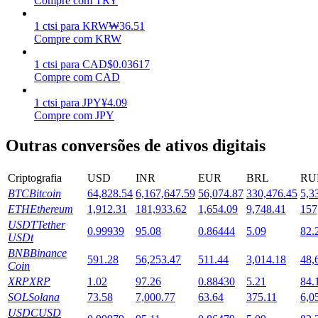
Compre com TRY
Estacamento
1
ctsi
para
KRW
₩
36.51
Compre com KRW
Altos retornos e acesso instantâneo
1
ctsi
para
CAD
$
0.03617
Compre com CAD
1
ctsi
para
JPY
¥
4.09
Compre com JPY
Outras conversões de ativos digitais
Criptografia
USD
INR
EUR
BRL
RU
BTC
Bitcoin
64,828.54
6,167,647.59
56,074.87
330,476.45
5,3
Launchpool
ETH
Ethereum
1,912.31
181,933.62
1,654.09
9,748.41
157
Staking flexível para ganhar tokens populares.
USDT
Tether
0.99939
95.08
0.86444
5.09
82.
USDt
BNB
Binance
591.28
56,253.47
511.44
3,014.18
48,
Coin
XRP
XRP
1.02
97.26
0.88430
5.21
84.
SOL
Solana
73.58
7,000.77
63.64
375.11
6,0
USDC
USD