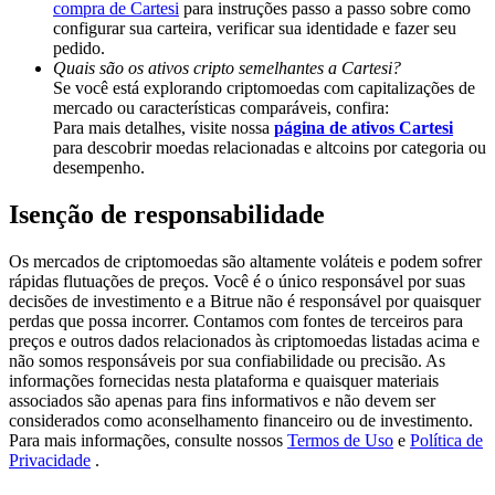
compra de Cartesi
para instruções passo a passo sobre como
Deposit & Trade BTC to Share 25000 USDT prize pool!
configurar sua carteira, verificar sua identidade e fazer seu
pedido.
Quais são os ativos cripto semelhantes a Cartesi?
Se você está explorando criptomoedas com capitalizações de
Deposit CASHCAT & Win
mercado ou características comparáveis, confira:
Para mais detalhes, visite nossa
página de ativos Cartesi
Share 500000 CASHCAT prize pool
para descobrir moedas relacionadas e altcoins por categoria ou
desempenho.
Isenção de responsabilidade
Exclusive for BitMart Users
Os mercados de criptomoedas são altamente voláteis e podem sofrer
Register & Trade to Win 500,000 USDT
rápidas flutuações de preços. Você é o único responsável por suas
decisões de investimento e a Bitrue não é responsável por quaisquer
perdas que possa incorrer. Contamos com fontes de terceiros para
preços e outros dados relacionados às criptomoedas listadas acima e
não somos responsáveis por sua confiabilidade ou precisão. As
Precious Metals Trading Carnival
informações fornecidas nesta plataforma e quaisquer materiais
associados são apenas para fins informativos e não devem ser
Trade Gold & Silver · 33,333 USDT Bonus
considerados como aconselhamento financeiro ou de investimento.
Para mais informações, consulte nossos
Termos de Uso
e
Política de
Privacidade
.