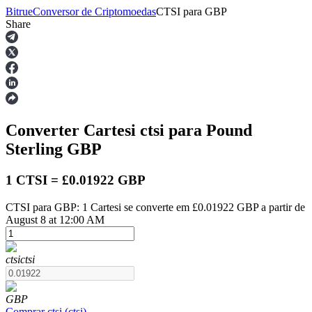
Bitrue
Conversor de Criptomoedas
CTSI
para
GBP
Share
Futuros
Converter Cartesi
ctsi
para Pound
Sterling
GBP
1 CTSI = £0.01922 GBP
CTSI para GBP: 1 Cartesi se converte em £0.01922 GBP a partir de
Futuros de USDT
August 8 at 12:00 AM
Futuros usando USDT como garantia
ctsi
ctsi
GBP
Comprar
ctsi
(
ctsi
)