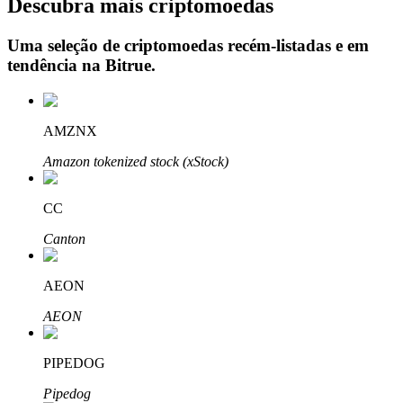
Descubra mais criptomoedas
Uma seleção de criptomoedas recém-listadas e em
tendência na
Bitrue
.
Investimento Automático
Obtenha lucro a longo prazo e interesses flexíveis
AMZNX
Amazon tokenized stock (xStock)
CC
Canton
AEON
Aprenda a apostar
AEON
Aprenda como ganhar renda passiva
Bitrue
AI
PIPEDOG
Pipedog