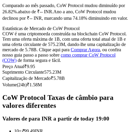
Comparado ao mês passado, CoW Protocol mudou diminuído por
Futuros usando USDC como garantia
26.82%.abaixo de ₹-- INR.
Ano a ano, CoW Protocol mudou
declinou por ₹-- INR, marcando uma 74.18% diminuindo em valor.
Estatísticas de Mercado de CoW Protocol
COW é uma criptomoeda construída na blockchain CoW Protocol.
Tem uma oferta máxima de 1B, com uma oferta total atual de 1B e
uma oferta circulante de 575.23M, dando-lhe uma capitalização de
mercado de 5.78B. Clique aqui para
Comprar Agora
, ou confira
nosso guia passo a passo sobre
como comprar CoW Protocol
(COW)
de forma segura e fácil.
Copiar Trading
Preço Atual
₹
9.95
Suprimento Circulante
575.23M
Junte-se aos principais traders
Capitalização de Mercado
₹
5.78B
Volume(24h)
₹
1.58M
CoW Protocol Taxas de câmbio para
valores diferentes
Valores de para INR a partir de today 19:00
10
=
₹
99.49
INR