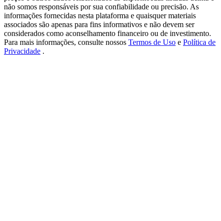
USDT New User Exclusive 10% APR
não somos responsáveis por sua confiabilidade ou precisão. As
informações fornecidas nesta plataforma e quaisquer materiais
USDT Flexible Staking | Daily Rewards
associados são apenas para fins informativos e não devem ser
considerados como aconselhamento financeiro ou de investimento.
Para mais informações, consulte nossos
Termos de Uso
e
Política de
Privacidade
.
BTC New User Exclusive: 6.5% APR
BTC Flexible Staking | Daily Rewards
Mais eventos
Ganhe prêmios e recompensas exclusivas
Centro de recompensas