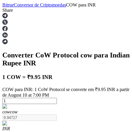
Bitrue
Conversor de Criptomoedas
COW
para
INR
Share
Futuros
Converter CoW Protocol
cow
para Indian
Rupee
INR
1 COW = ₹9.95 INR
Futuros de USDT
COW para INR: 1 CoW Protocol se converte em ₹9.95 INR a partir
de August 10 at 7:00 PM
Futuros usando USDT como garantia
cow
cow
INR