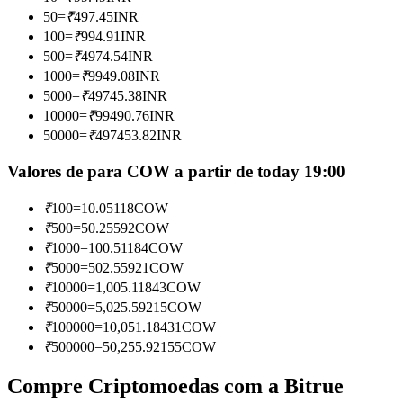
Torne-se um Trader de Cópias
50
=
₹
497.45
INR
100
=
₹
994.91
INR
Desfrute da partilha de lucros e comissões de copy trading
500
=
₹
4974.54
INR
1000
=
₹
9949.08
INR
5000
=
₹
49745.38
INR
10000
=
₹
99490.76
INR
50000
=
₹
497453.82
INR
Valores de para COW a partir de today 19:00
₹
100
=
10.05118
COW
Informação
₹
500
=
50.25592
COW
₹
1000
=
100.51184
COW
Análise de big data, incluindo informações comerciais, etc.
₹
5000
=
502.55921
COW
₹
10000
=
1,005.11843
COW
₹
50000
=
5,025.59215
COW
₹
100000
=
10,051.18431
COW
₹
500000
=
50,255.92155
COW
Compre Criptomoedas com a Bitrue