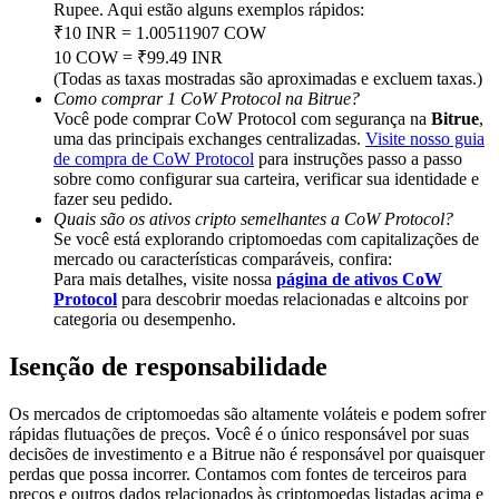
Deposit & Trade BTC to Share 25000 USDT prize pool!
Rupee. Aqui estão alguns exemplos rápidos:
₹10 INR = 1.00511907 COW
10 COW = ₹99.49 INR
(Todas as taxas mostradas são aproximadas e excluem taxas.)
Como comprar 1 CoW Protocol na Bitrue?
Deposit CASHCAT & Win
Você pode comprar CoW Protocol com segurança na
Bitrue
,
uma das principais exchanges centralizadas.
Visite nosso guia
Share 500000 CASHCAT prize pool
de compra de CoW Protocol
para instruções passo a passo
sobre como configurar sua carteira, verificar sua identidade e
fazer seu pedido.
Quais são os ativos cripto semelhantes a CoW Protocol?
Exclusive for BitMart Users
Se você está explorando criptomoedas com capitalizações de
mercado ou características comparáveis, confira:
Register & Trade to Win 500,000 USDT
Para mais detalhes, visite nossa
página de ativos CoW
Protocol
para descobrir moedas relacionadas e altcoins por
categoria ou desempenho.
Isenção de responsabilidade
Precious Metals Trading Carnival
Trade Gold & Silver · 33,333 USDT Bonus
Os mercados de criptomoedas são altamente voláteis e podem sofrer
rápidas flutuações de preços. Você é o único responsável por suas
decisões de investimento e a Bitrue não é responsável por quaisquer
perdas que possa incorrer. Contamos com fontes de terceiros para
preços e outros dados relacionados às criptomoedas listadas acima e