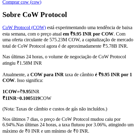
Comprar
cow
(
cow
)
Sobre CoW Protocol
CoW Protocol (COW)
está experimentando uma tendência de baixa
Futuros COIN-M
esta semana, com o preço atual
em ₹9.95 INR por COW
. Com
Futuros de criptomoeda
uma oferta circulante de 575.23M COW, a capitalização de mercado
total de CoW Protocol agora é de aproximadamente ₹5.78B INR.
Nas últimas 24 horas, o volume de negociação de CoW Protocol
TradFi
atingiu ₹1.58M INR
Derivativos de ações, câmbio, metais preciosos e commodities
Atualmente, a
COW para INR
taxa de câmbio
é ₹9.95 INR por 1
COW
. Isso significa:
1
COW
=
₹
9.95
INR
₹
1
INR
=
0.1005119
COW
(Nota: Taxas de câmbio e custos de gás não incluídos.)
Nos últimos 7 dias, o preço de CoW Protocol mudou caiu por
6.94%.
Nas últimas 24 horas, a taxa flutuou por 3.06%, atingindo um
máximo de ₹0 INR e um mínimo de ₹0 INR.
Futuros de USDC