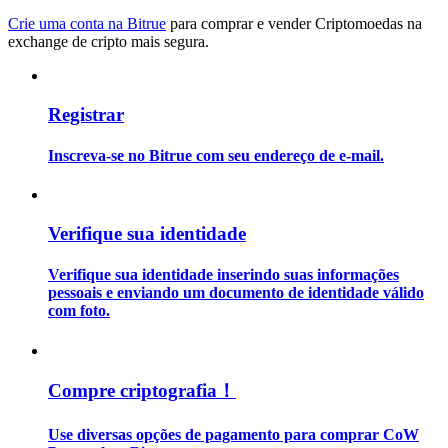
Crie uma conta na Bitrue
para comprar e vender Criptomoedas na
exchange de cripto mais segura.
Guia
Guia para iniciantes em futuros
Registrar
Inscreva-se no Bitrue com seu endereço de e-mail.
Verifique sua identidade
Verifique sua identidade inserindo suas informações
Estratégias de negociação
pessoais e enviando um documento de identidade válido
com foto.
Aprenda como se manter lucrativo
Compre criptografia！
Use diversas opções de pagamento para comprar CoW