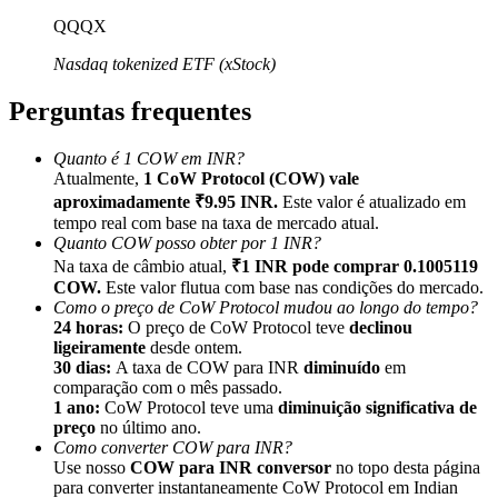
QQQX
Nasdaq tokenized ETF (xStock)
Perguntas frequentes
Indicação
Quanto é 1 COW em INR?
Convide um amigo para receber recompensas em dinheiro
Atualmente,
1 CoW Protocol (COW) vale
aproximadamente ₹9.95 INR.
Este valor é atualizado em
BTC Welcome Rewards
tempo real com base na taxa de mercado atual.
Quanto COW posso obter por 1 INR?
Na taxa de câmbio atual,
₹1 INR pode comprar 0.1005119
COW.
Este valor flutua com base nas condições do mercado.
Como o preço de CoW Protocol mudou ao longo do tempo?
24 horas:
O preço de CoW Protocol teve
declinou
ligeiramente
desde ontem.
30 dias:
A taxa de COW para INR
diminuído
em
comparação com o mês passado.
1 ano:
CoW Protocol teve uma
diminuição significativa de
preço
no último ano.
Como converter COW para INR?
Use nosso
COW para INR conversor
no topo desta página
BTC Welcome Rewards
para converter instantaneamente CoW Protocol em Indian