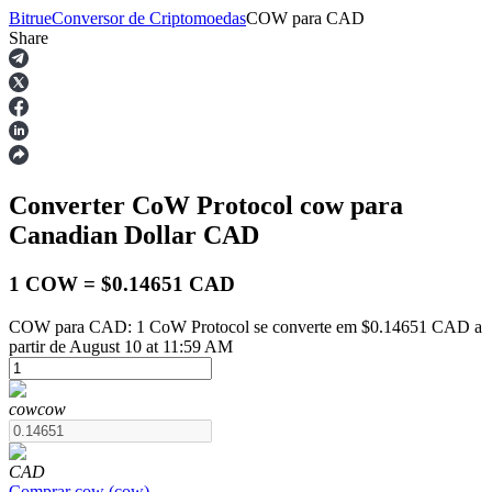
Bitrue
Conversor de Criptomoedas
COW
para
CAD
Share
Futuros
Converter CoW Protocol
cow
para
Canadian Dollar
CAD
1 COW = $0.14651 CAD
COW para CAD: 1 CoW Protocol se converte em $0.14651 CAD a
Futuros de USDT
partir de August 10 at 11:59 AM
Futuros usando USDT como garantia
cow
cow
CAD
Comprar
cow
(
cow
)