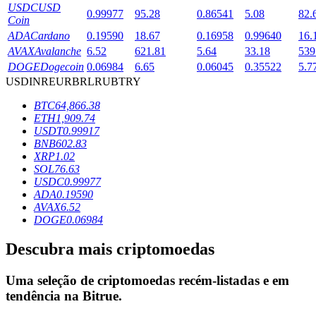
USDC
USD
0.99977
95.28
0.86541
5.08
82.
Coin
ADA
Cardano
0.19590
18.67
0.16958
0.99640
16.
Bloqueios de BTR
AVAX
Avalanche
6.52
621.81
5.64
33.18
539
DOGE
Dogecoin
0.06984
6.65
0.06045
0.35522
5.7
Investimentos exclusivos para titulares de BTR
USD
INR
EUR
BRL
RUB
TRY
BTC
64,866.38
ETH
1,909.74
USDT
0.99917
BNB
602.83
XRP
1.02
SOL
76.63
USDC
0.99977
ADA
0.19590
AVAX
6.52
Empréstimos
DOGE
0.06984
Serviço de empréstimo apoiado por criptografia
Descubra mais criptomoedas
Uma seleção de criptomoedas recém-listadas e em
tendência na
Bitrue
.