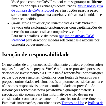
Você pode comprar CoW Protocol com segurança na
Bitrue
,
Deposit & Trade BTC to Share 25000 USDT prize pool!
uma das principais exchanges centralizadas.
Visite nosso guia
de compra de CoW Protocol
para instruções passo a passo
sobre como configurar sua carteira, verificar sua identidade e
fazer seu pedido.
Deposit CASHCAT & Win
Quais são os ativos cripto semelhantes a CoW Protocol?
Se você está explorando criptomoedas com capitalizações de
Share 500000 CASHCAT prize pool
mercado ou características comparáveis, confira:
Para mais detalhes, visite nossa
página de ativos CoW
Protocol
para descobrir moedas relacionadas e altcoins por
categoria ou desempenho.
Exclusive for BitMart Users
Isenção de responsabilidade
Register & Trade to Win 500,000 USDT
Os mercados de criptomoedas são altamente voláteis e podem sofrer
rápidas flutuações de preços. Você é o único responsável por suas
decisões de investimento e a Bitrue não é responsável por quaisquer
perdas que possa incorrer. Contamos com fontes de terceiros para
Precious Metals Trading Carnival
preços e outros dados relacionados às criptomoedas listadas acima e
não somos responsáveis por sua confiabilidade ou precisão. As
Trade Gold & Silver · 33,333 USDT Bonus
informações fornecidas nesta plataforma e quaisquer materiais
associados são apenas para fins informativos e não devem ser
considerados como aconselhamento financeiro ou de investimento.
Para mais informações, consulte nossos
Termos de Uso
e
Política de