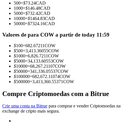
500
=
$
73.24
CAD
Torne-se um Trader de Cópias
1000
=
$
146.48
CAD
5000
=
$
732.42
CAD
Desfrute da partilha de lucros e comissões de copy trading
10000
=
$
1464.83
CAD
50000
=
$
7324.16
CAD
Valores de para COW a partir de today 11:59
$
100
=
682.67211
COW
$
500
=
3,413.36055
COW
$
1000
=
6,826.7211
COW
$
5000
=
34,133.60553
COW
$
10000
=
68,267.21107
COW
$
50000
=
341,336.05537
COW
Informação
$
100000
=
682,672.11074
COW
$
500000
=
3,413,360.55371
COW
Análise de big data, incluindo informações comerciais, etc.
Compre Criptomoedas com a Bitrue
Crie uma conta na Bitrue
para comprar e vender Criptomoedas na
exchange de cripto mais segura.