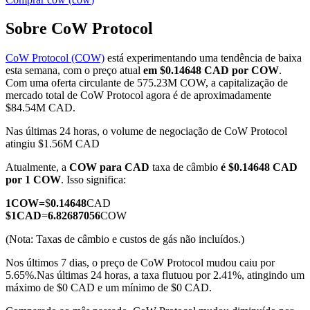
Sobre CoW Protocol
CoW Protocol (COW)
está experimentando uma tendência de baixa
Futuros COIN-M
esta semana, com o preço atual
em $0.14648 CAD por COW
.
Com uma oferta circulante de 575.23M COW, a capitalização de
Futuros de criptomoeda
mercado total de CoW Protocol agora é de aproximadamente
$84.54M CAD.
Nas últimas 24 horas, o volume de negociação de CoW Protocol
TradFi
atingiu $1.56M CAD
Derivativos de ações, câmbio, metais preciosos e commodities
Atualmente, a
COW para CAD
taxa de câmbio
é $0.14648 CAD
por 1 COW
. Isso significa:
1
COW
=
$
0.14648
CAD
$
1
CAD
=
6.82687056
COW
(Nota: Taxas de câmbio e custos de gás não incluídos.)
Nos últimos 7 dias, o preço de CoW Protocol mudou caiu por
5.65%.
Nas últimas 24 horas, a taxa flutuou por 2.41%, atingindo um
máximo de $0 CAD e um mínimo de $0 CAD.
Futuros de USDC