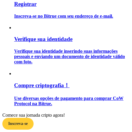
Registrar
Guia
Inscreva-se no Bitrue com seu endereço de e-mail.
Guia para iniciantes em futuros
Verifique sua identidade
Verifique sua identidade inserindo suas informações
pessoais e enviando um documento de identidade válido
com foto.
Estratégias de negociação
Compre criptografia！
Aprenda como se manter lucrativo
Use diversas opções de pagamento para comprar CoW
Protocol na Bitrue.
Comece sua jornada cripto agora!
Inscreva-se