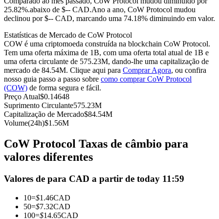
Comparado ao mês passado, CoW Protocol mudou diminuído por
25.82%.abaixo de $-- CAD.
Ano a ano, CoW Protocol mudou
Futuros usando USDC como garantia
declinou por $-- CAD, marcando uma 74.18% diminuindo em valor.
Estatísticas de Mercado de CoW Protocol
COW é uma criptomoeda construída na blockchain CoW Protocol.
Tem uma oferta máxima de 1B, com uma oferta total atual de 1B e
uma oferta circulante de 575.23M, dando-lhe uma capitalização de
mercado de 84.54M. Clique aqui para
Comprar Agora
, ou confira
nosso guia passo a passo sobre
como comprar CoW Protocol
(COW)
de forma segura e fácil.
Preço Atual
$
0.14648
Suprimento Circulante
575.23M
Copiar Trading
Capitalização de Mercado
$
84.54M
Volume(24h)
$
1.56M
Junte-se aos principais traders
CoW Protocol Taxas de câmbio para
valores diferentes
Valores de para CAD a partir de today 11:59
10
=
$
1.46
CAD
50
=
$
7.32
CAD
100
=
$
14.65
CAD