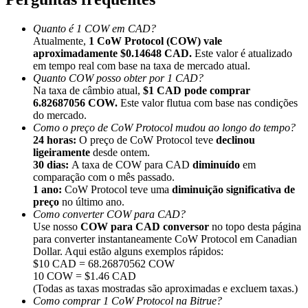
Quanto é 1 COW em CAD?
Atualmente,
1 CoW Protocol (COW) vale
aproximadamente $0.14648 CAD.
Este valor é atualizado
em tempo real com base na taxa de mercado atual.
Quanto COW posso obter por 1 CAD?
Indicação
Na taxa de câmbio atual,
$1 CAD pode comprar
Convide um amigo para receber recompensas em dinheiro
6.82687056 COW.
Este valor flutua com base nas condições
do mercado.
BTC Welcome Rewards
Como o preço de CoW Protocol mudou ao longo do tempo?
24 horas:
O preço de CoW Protocol teve
declinou
ligeiramente
desde ontem.
30 dias:
A taxa de COW para CAD
diminuído
em
comparação com o mês passado.
1 ano:
CoW Protocol teve uma
diminuição significativa de
preço
no último ano.
Como converter COW para CAD?
Use nosso
COW para CAD conversor
no topo desta página
para converter instantaneamente CoW Protocol em Canadian
Dollar. Aqui estão alguns exemplos rápidos:
$10 CAD = 68.26870562 COW
10 COW = $1.46 CAD
(Todas as taxas mostradas são aproximadas e excluem taxas.)
BTC Welcome Rewards
Como comprar 1 CoW Protocol na Bitrue?