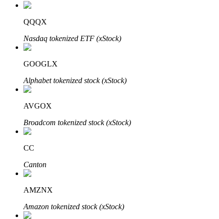
QQQX
Nasdaq tokenized ETF (xStock)
Investimento Automático
Obtenha lucro a longo prazo e interesses flexíveis
GOOGLX
Alphabet tokenized stock (xStock)
AVGOX
Broadcom tokenized stock (xStock)
CC
Aprenda a apostar
Canton
Aprenda como ganhar renda passiva
AMZNX
Bitrue
AI
Amazon tokenized stock (xStock)