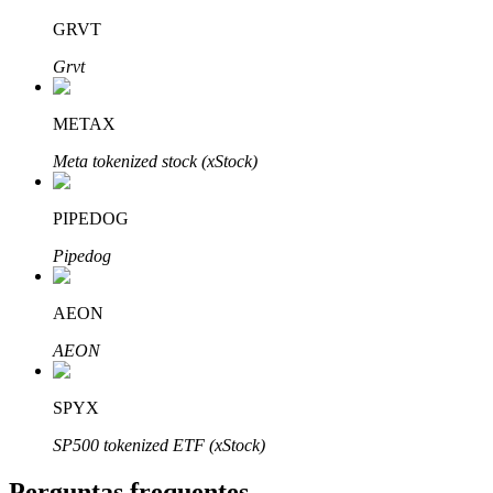
GRVT
Grvt
METAX
Parceiros Bitrue
Meta tokenized stock (xStock)
PIPEDOG
Pipedog
AEON
AEON
Afiliados Bitrue
Até 65% de comissões!
SPYX
SP500 tokenized ETF (xStock)
Perguntas frequentes