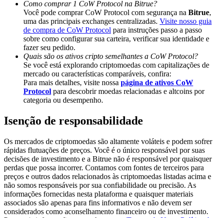
Como comprar 1 CoW Protocol na Bitrue?
Deposit & Trade BTC to Share 25000 USDT prize pool!
Você pode comprar CoW Protocol com segurança na
Bitrue
,
uma das principais exchanges centralizadas.
Visite nosso guia
de compra de CoW Protocol
para instruções passo a passo
sobre como configurar sua carteira, verificar sua identidade e
Deposit CASHCAT & Win
fazer seu pedido.
Quais são os ativos cripto semelhantes a CoW Protocol?
Share 500000 CASHCAT prize pool
Se você está explorando criptomoedas com capitalizações de
mercado ou características comparáveis, confira:
Para mais detalhes, visite nossa
página de ativos CoW
Protocol
para descobrir moedas relacionadas e altcoins por
categoria ou desempenho.
Exclusive for BitMart Users
Isenção de responsabilidade
Register & Trade to Win 500,000 USDT
Os mercados de criptomoedas são altamente voláteis e podem sofrer
rápidas flutuações de preços. Você é o único responsável por suas
decisões de investimento e a Bitrue não é responsável por quaisquer
Precious Metals Trading Carnival
perdas que possa incorrer. Contamos com fontes de terceiros para
preços e outros dados relacionados às criptomoedas listadas acima e
Trade Gold & Silver · 33,333 USDT Bonus
não somos responsáveis por sua confiabilidade ou precisão. As
informações fornecidas nesta plataforma e quaisquer materiais
associados são apenas para fins informativos e não devem ser
considerados como aconselhamento financeiro ou de investimento.