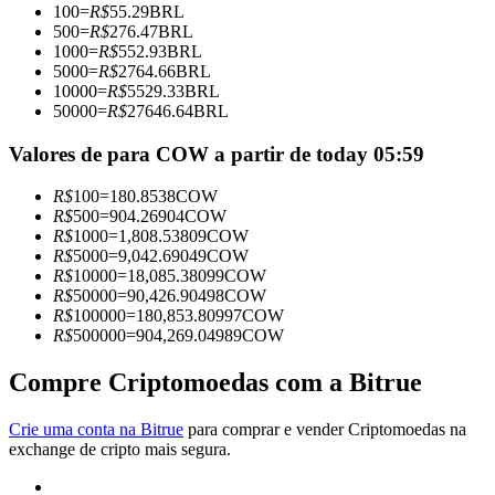
100
=
R$
55.29
BRL
Torne-se um Trader de Cópias
500
=
R$
276.47
BRL
1000
=
R$
552.93
BRL
Desfrute da partilha de lucros e comissões de copy trading
5000
=
R$
2764.66
BRL
10000
=
R$
5529.33
BRL
50000
=
R$
27646.64
BRL
Valores de para COW a partir de today 05:59
R$
100
=
180.8538
COW
R$
500
=
904.26904
COW
R$
1000
=
1,808.53809
COW
R$
5000
=
9,042.69049
COW
R$
10000
=
18,085.38099
COW
Informação
R$
50000
=
90,426.90498
COW
R$
100000
=
180,853.80997
COW
Análise de big data, incluindo informações comerciais, etc.
R$
500000
=
904,269.04989
COW
Compre Criptomoedas com a Bitrue
Crie uma conta na Bitrue
para comprar e vender Criptomoedas na
exchange de cripto mais segura.