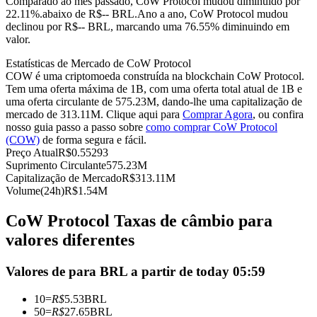
Comparado ao mês passado, CoW Protocol mudou diminuído por
22.11%.abaixo de R$-- BRL.
Ano a ano, CoW Protocol mudou
Futuros usando USDC como garantia
declinou por R$-- BRL, marcando uma 76.55% diminuindo em
valor.
Estatísticas de Mercado de CoW Protocol
COW é uma criptomoeda construída na blockchain CoW Protocol.
Tem uma oferta máxima de 1B, com uma oferta total atual de 1B e
uma oferta circulante de 575.23M, dando-lhe uma capitalização de
mercado de 313.11M. Clique aqui para
Comprar Agora
, ou confira
nosso guia passo a passo sobre
como comprar CoW Protocol
(COW)
de forma segura e fácil.
Preço Atual
R$
0.55293
Copiar Trading
Suprimento Circulante
575.23M
Capitalização de Mercado
R$
313.11M
Junte-se aos principais traders
Volume(24h)
R$
1.54M
CoW Protocol Taxas de câmbio para
valores diferentes
Valores de para BRL a partir de today 05:59
10
=
R$
5.53
BRL
50
=
R$
27.65
BRL