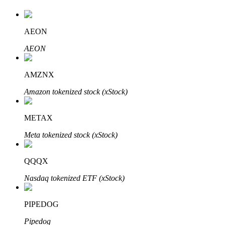
AEON
Investimento Automático
AEON
Obtenha lucro a longo prazo e interesses flexíveis
AMZNX
Amazon tokenized stock (xStock)
METAX
Meta tokenized stock (xStock)
QQQX
Aprenda a apostar
Nasdaq tokenized ETF (xStock)
Aprenda como ganhar renda passiva
Bitrue
AI
PIPEDOG
Pipedog