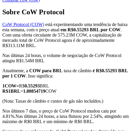
Sobre CoW Protocol
CoW Protocol (COW)
está experimentando uma tendência de baixa
Futuros COIN-M
esta semana, com o preço atual
em R$0.55293 BRL por COW
.
Com uma oferta circulante de 575.23M COW, a capitalização de
Futuros de criptomoeda
mercado total de CoW Protocol agora é de aproximadamente
R$313.11M BRL.
Nas últimas 24 horas, o volume de negociação de CoW Protocol
TradFi
atingiu R$1.54M BRL
Derivativos de ações, câmbio, metais preciosos e commodities
Atualmente, a
COW para BRL
taxa de câmbio
é R$0.55293 BRL
por 1 COW
. Isso significa:
1
COW
=
R$
0.55293
BRL
R$
1
BRL
=
1.80854719
COW
(Nota: Taxas de câmbio e custos de gás não incluídos.)
Nos últimos 7 dias, o preço de CoW Protocol mudou caiu por
4.81%.
Nas últimas 24 horas, a taxa flutuou por 2.54%, atingindo um
máximo de R$0 BRL e um mínimo de R$0 BRL.
Futuros de USDC