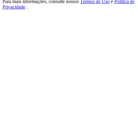
Para mais informações, consulte nossos
Termos de Uso
e
Política de
USDT New User Exclusive 10% APR
Privacidade
.
USDT Flexible Staking | Daily Rewards
BTC New User Exclusive: 6.5% APR
BTC Flexible Staking | Daily Rewards
Mais eventos
Ganhe prêmios e recompensas exclusivas
Centro de recompensas