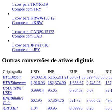
1
cow
para
TRY
₺
5.19
Estacamento
Compre com TRY
Altos retornos e acesso instantâneo
1
cow
para
KRW
₩
153.12
Compre com KRW
1
cow
para
CAD
$
0.15172
Compre com CAD
1
cow
para
JPY
¥
17.16
Compre com JPY
Outras conversões de ativos digitais
Launchpool
Criptografia
USD
INR
EUR
BRL
RU
Staking flexível para ganhar tokens populares.
BTC
Bitcoin
64,802.31
6,165,211.21
56,071.88
329,463.55
5,3
ETH
Ethereum
1,916.93
182,374.90
1,658.67
9,745.95
157
USDT
Tether
0.99914
95.05
0.86453
5.07
82.
USDt
BNB
Binance
602.95
57,364.76
521.72
3,065.52
49,
Coin
XRP
XRP
1.04
98.95
0.89995
5.28
85.