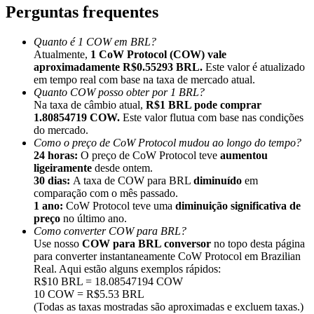
Perguntas frequentes
Quanto é 1 COW em BRL?
Atualmente,
1 CoW Protocol (COW) vale
aproximadamente R$0.55293 BRL.
Este valor é atualizado
em tempo real com base na taxa de mercado atual.
Indicação
Quanto COW posso obter por 1 BRL?
Convide um amigo para receber recompensas em dinheiro
Na taxa de câmbio atual,
R$1 BRL pode comprar
1.80854719 COW.
Este valor flutua com base nas condições
BTC Welcome Rewards
do mercado.
Como o preço de CoW Protocol mudou ao longo do tempo?
24 horas:
O preço de CoW Protocol teve
aumentou
ligeiramente
desde ontem.
30 dias:
A taxa de COW para BRL
diminuído
em
comparação com o mês passado.
1 ano:
CoW Protocol teve uma
diminuição significativa de
preço
no último ano.
Como converter COW para BRL?
Use nosso
COW para BRL conversor
no topo desta página
para converter instantaneamente CoW Protocol em Brazilian
Real. Aqui estão alguns exemplos rápidos:
R$10 BRL = 18.08547194 COW
10 COW = R$5.53 BRL
BTC Welcome Rewards
(Todas as taxas mostradas são aproximadas e excluem taxas.)