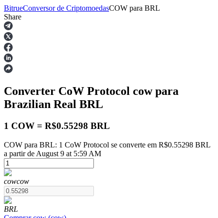
Bitrue
Conversor de Criptomoedas
COW
para
BRL
Share
Futuros
Converter CoW Protocol
cow
para
Brazilian Real
BRL
1 COW = R$0.55298 BRL
COW para BRL: 1 CoW Protocol se converte em R$0.55298 BRL
Futuros de USDT
a partir de August 9 at 5:59 AM
Futuros usando USDT como garantia
cow
cow
BRL
Comprar
cow
(
cow
)