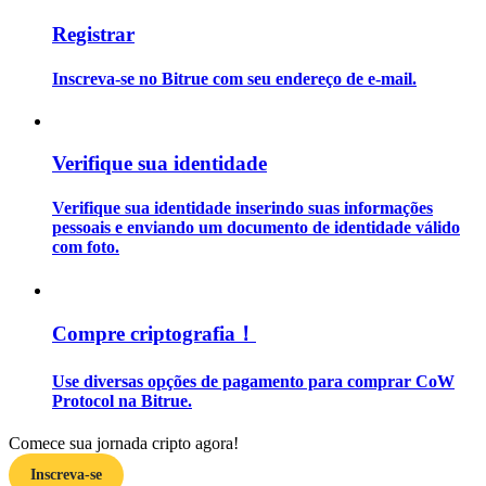
Registrar
Guia
Inscreva-se no Bitrue com seu endereço de e-mail.
Guia para iniciantes em futuros
Verifique sua identidade
Verifique sua identidade inserindo suas informações
pessoais e enviando um documento de identidade válido
com foto.
Estratégias de negociação
Compre criptografia！
Aprenda como se manter lucrativo
Use diversas opções de pagamento para comprar CoW
Protocol na Bitrue.
Comece sua jornada cripto agora!
Inscreva-se