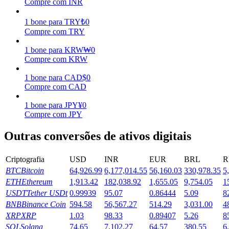
Compre com INR
Ganhar
1
bone
para
TRY
₺
0
Compre com TRY
1
bone
para
KRW
₩
0
Compre com KRW
1
bone
para
CAD
$
0
Compre com CAD
1
bone
para
JPY
¥
0
Compre com JPY
Porquinho poderoso
Outras conversões de ativos digitais
Ganhe recompensas competitivas diariamente
Criptografia
USD
INR
EUR
BRL
R
BTC
Bitcoin
64,926.99
6,177,014.55
56,160.03
330,978.35
5
ETH
Ethereum
1,913.42
182,038.92
1,655.05
9,754.05
1
USDT
Tether USDt
0.99939
95.07
0.86444
5.09
8
BNB
Binance Coin
594.58
56,567.27
514.29
3,031.00
4
XRP
XRP
1.03
98.33
0.89407
5.26
8
SOL
Solana
74.65
7,102.27
64.57
380.55
6