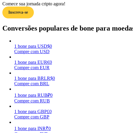
Comece sua jornada cripto agora!
Inscreva-se
Guia
Guia para iniciantes em futuros
Conversões populares de bone para moedas
1
bone
para
USD
$
0
Compre com USD
1
bone
para
EUR
€
0
Compre com EUR
1
bone
para
BRL
R$
0
Compre com BRL
Estratégias de negociação
Aprenda como se manter lucrativo
1
bone
para
RUB
₽
0
Compre com RUB
1
bone
para
GBP
£
0
Compre com GBP
1
bone
para
INR
₹
0