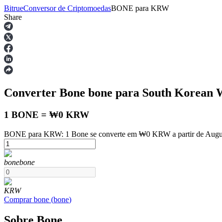
Bitrue
Conversor de Criptomoedas
BONE
para
KRW
Share
Futuros
Converter Bone
bone
para South Korean
1 BONE = ₩0 KRW
BONE para KRW: 1 Bone se converte em ₩0 KRW a partir de Augus
Futuros de USDT
bone
bone
Futuros usando USDT como garantia
KRW
Comprar
bone
(
bone
)
Sobre Bone