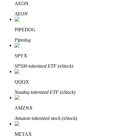
AEON
AEON
Bloqueios de BTR
Investimentos exclusivos para titulares de BTR
PIPEDOG
Pipedog
SPYX
SP500 tokenized ETF (xStock)
QQQX
Empréstimos
Nasdaq tokenized ETF (xStock)
Serviço de empréstimo apoiado por criptografia
AMZNX
Amazon tokenized stock (xStock)
METAX