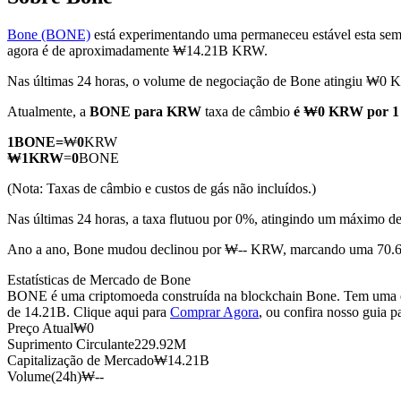
Bone (BONE)
está experimentando uma permaneceu estável esta sem
agora é de aproximadamente ₩14.21B KRW.
Nas últimas 24 horas, o volume de negociação de Bone atingiu ₩0
Futuros COIN-M
Atualmente, a
BONE para KRW
taxa de câmbio
é ₩0 KRW por 
Futuros de criptomoeda
1
BONE
=
₩
0
KRW
₩
1
KRW
=
0
BONE
TradFi
(Nota: Taxas de câmbio e custos de gás não incluídos.)
Derivativos de ações, câmbio, metais preciosos e commodities
Nas últimas 24 horas, a taxa flutuou por 0%, atingindo um máxi
Ano a ano, Bone mudou declinou por ₩-- KRW, marcando uma 70.6
Estatísticas de Mercado de Bone
BONE é uma criptomoeda construída na blockchain Bone. Tem uma of
de 14.21B. Clique aqui para
Comprar Agora
, ou confira nosso guia 
Preço Atual
₩
0
Suprimento Circulante
229.92M
Capitalização de Mercado
₩
14.21B
Volume(24h)
₩
--
Futuros de USDC