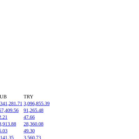
UB
TRY
,341,281.71
3,096,855.39
57,409.56
91,265.48
2.21
47.66
8,913.88
28,360.08
5.03
49.30
,141.35
3,560.73