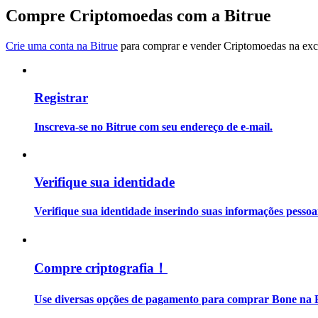
Torne-se um Trader de Cópias
Compre Criptomoedas com a Bitrue
Desfrute da partilha de lucros e comissões de copy trading
Crie uma conta na Bitrue
para comprar e vender Criptomoedas na exch
Registrar
Inscreva-se no Bitrue com seu endereço de e-mail.
Informação
Verifique sua identidade
Análise de big data, incluindo informações comerciais, etc.
Verifique sua identidade inserindo suas informações pesso
Compre criptografia！
Use diversas opções de pagamento para comprar Bone na B