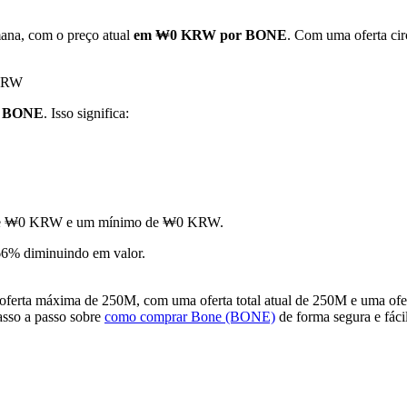
ana, com o preço atual
em ₩0 KRW por BONE
. Com uma oferta ci
 KRW
1 BONE
. Isso significa:
mo de ₩0 KRW e um mínimo de ₩0 KRW.
6% diminuindo em valor.
erta máxima de 250M, com uma oferta total atual de 250M e uma ofert
passo a passo sobre
como comprar Bone (BONE)
de forma segura e fácil