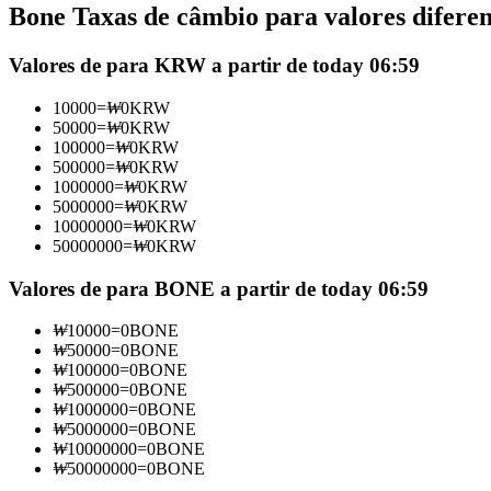
Bone Taxas de câmbio para valores diferen
Futuros usando USDC como garantia
Valores de para KRW a partir de today 06:59
10000
=
₩
0
KRW
50000
=
₩
0
KRW
100000
=
₩
0
KRW
500000
=
₩
0
KRW
1000000
=
₩
0
KRW
5000000
=
₩
0
KRW
10000000
=
₩
0
KRW
50000000
=
₩
0
KRW
Copiar Trading
Junte-se aos principais traders
Valores de para BONE a partir de today 06:59
₩
10000
=
0
BONE
₩
50000
=
0
BONE
₩
100000
=
0
BONE
₩
500000
=
0
BONE
₩
1000000
=
0
BONE
₩
5000000
=
0
BONE
₩
10000000
=
0
BONE
₩
50000000
=
0
BONE