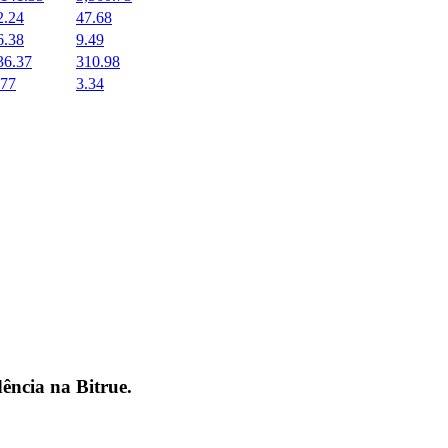
2.24
47.68
6.38
9.49
36.37
310.98
.77
3.34
dência na
Bitrue
.