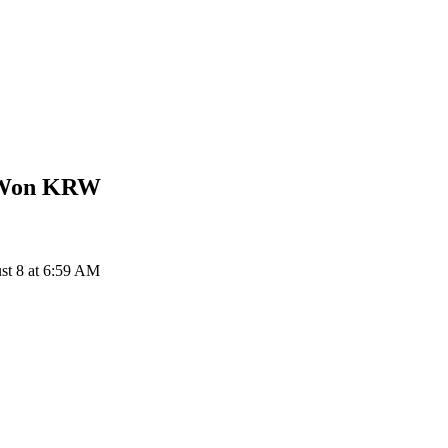
 Won
KRW
t 8 at 6:59 AM