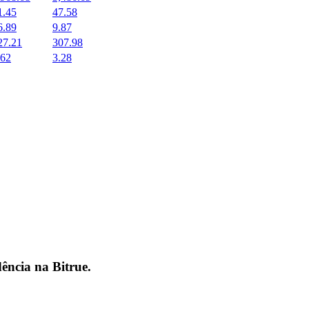
1.45
47.58
6.89
9.87
27.21
307.98
.62
3.28
dência na
Bitrue
.