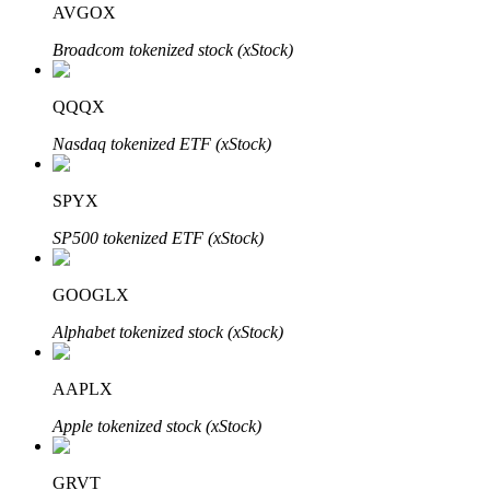
AVGOX
Broadcom tokenized stock (xStock)
Bloqueios de BTR
Investimentos exclusivos para titulares de BTR
QQQX
Nasdaq tokenized ETF (xStock)
SPYX
SP500 tokenized ETF (xStock)
GOOGLX
Empréstimos
Alphabet tokenized stock (xStock)
Serviço de empréstimo apoiado por criptografia
AAPLX
Apple tokenized stock (xStock)
GRVT