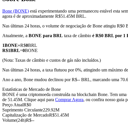
Bone (BONE)
está experimentando uma permaneceu estável esta sem
agora é de aproximadamente R$51.45M BRL.
Nas últimas 24 horas, o volume de negociação de Bone atingiu R$0
Futuros COIN-M
Atualmente, a
BONE para BRL
taxa de câmbio
é R$0 BRL por 1
Futuros de criptomoeda
1
BONE
=
R$
0
BRL
R$
1
BRL
=
0
BONE
TradFi
(Nota: Taxas de câmbio e custos de gás não incluídos.)
Derivativos de ações, câmbio, metais preciosos e commodities
Nas últimas 24 horas, a taxa flutuou por 0%, atingindo um máxim
Ano a ano, Bone mudou declinou por R$-- BRL, marcando uma 70.6
Estatísticas de Mercado de Bone
BONE é uma criptomoeda construída na blockchain Bone. Tem uma of
de 51.45M. Clique aqui para
Comprar Agora
, ou confira nosso guia 
Preço Atual
R$
0
Suprimento Circulante
229.92M
Capitalização de Mercado
R$
51.45M
Volume(24h)
R$
--
Futuros de USDC