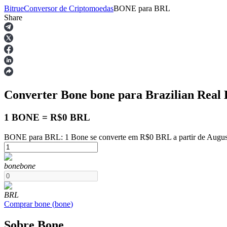
Bitrue
Conversor de Criptomoedas
BONE
para
BRL
Share
Futuros
Converter Bone
bone
para Brazilian Real
1 BONE = R$0 BRL
BONE para BRL: 1 Bone se converte em R$0 BRL a partir de Augus
Futuros de USDT
bone
bone
Futuros usando USDT como garantia
BRL
Comprar
bone
(
bone
)
Sobre Bone