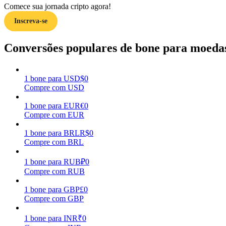
Comece sua jornada cripto agora!
Inscreva-se
Guia
Guia para iniciantes em futuros
Conversões populares de bone para moedas
1
bone
para
USD
$
0
Compre com USD
1
bone
para
EUR
€
0
Compre com EUR
1
bone
para
BRL
R$
0
Compre com BRL
Estratégias de negociação
Aprenda como se manter lucrativo
1
bone
para
RUB
₽
0
Compre com RUB
1
bone
para
GBP
£
0
Compre com GBP
1
bone
para
INR
₹
0