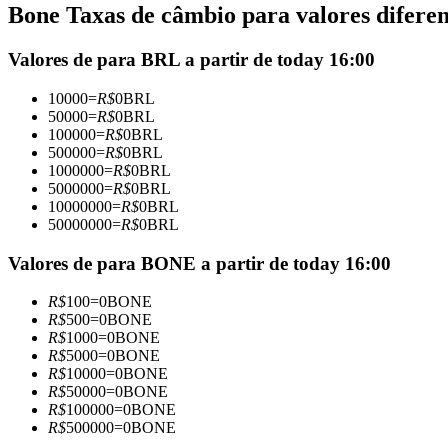
Bone Taxas de câmbio para valores diferen
Futuros usando USDC como garantia
Valores de para BRL a partir de today 16:00
10000
=
R$
0
BRL
50000
=
R$
0
BRL
100000
=
R$
0
BRL
500000
=
R$
0
BRL
1000000
=
R$
0
BRL
5000000
=
R$
0
BRL
10000000
=
R$
0
BRL
50000000
=
R$
0
BRL
Copiar Trading
Junte-se aos principais traders
Valores de para BONE a partir de today 16:00
R$
100
=
0
BONE
R$
500
=
0
BONE
R$
1000
=
0
BONE
R$
5000
=
0
BONE
R$
10000
=
0
BONE
R$
50000
=
0
BONE
R$
100000
=
0
BONE
R$
500000
=
0
BONE