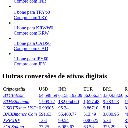
Compre com INR
Ganhar
1
bone
para
TRY
₺
0
Compre com TRY
1
bone
para
KRW
₩
0
Compre com KRW
1
bone
para
CAD
$
0
Compre com CAD
1
bone
para
JPY
¥
0
Compre com JPY
Porquinho poderoso
Outras conversões de ativos digitais
Ganhe recompensas competitivas diariamente
Criptografia
USD
INR
EUR
BRL
R
BTC
Bitcoin
64,598.59
6,158,192.09
56,066.34
330,938.60
5
ETH
Ethereum
1,909.72
182,054.60
1,657.48
9,783.53
1
USDT
Tether USDt
0.99905
95.24
0.86710
5.11
8
BNB
Binance Coin
591.63
56,400.77
513.49
3,030.95
4
XRP
XRP
1.04
99.54
0.90625
5.34
8
SOL
Solana
73.25
6,983.67
63.58
375.29
5