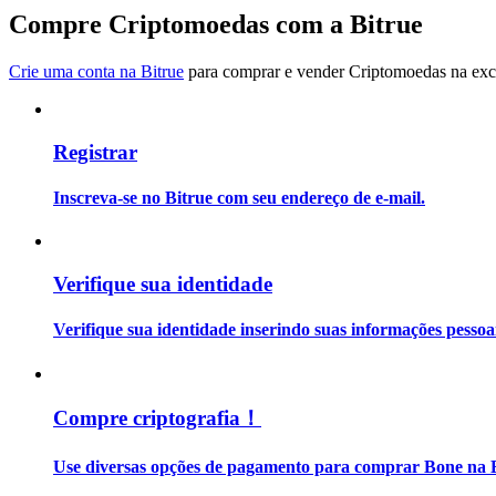
Torne-se um Trader de Cópias
Compre Criptomoedas com a Bitrue
Desfrute da partilha de lucros e comissões de copy trading
Crie uma conta na Bitrue
para comprar e vender Criptomoedas na exch
Registrar
Inscreva-se no Bitrue com seu endereço de e-mail.
Informação
Verifique sua identidade
Análise de big data, incluindo informações comerciais, etc.
Verifique sua identidade inserindo suas informações pesso
Compre criptografia！
Use diversas opções de pagamento para comprar Bone na B