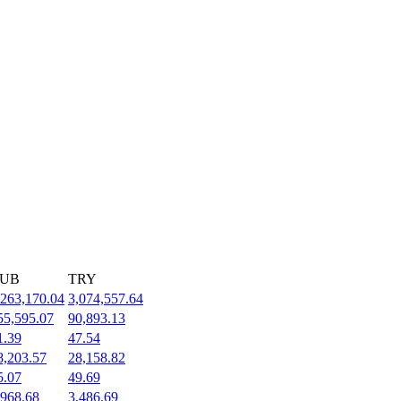
UB
TRY
,263,170.04
3,074,557.64
55,595.07
90,893.13
1.39
47.54
8,203.57
28,158.82
5.07
49.69
,968.68
3,486.69