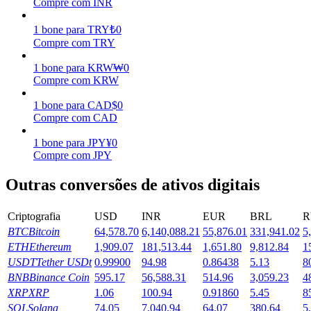
Compre com INR
Ganhar
1
bone
para
TRY
₺
0
Compre com TRY
1
bone
para
KRW
₩
0
Compre com KRW
1
bone
para
CAD
$
0
Compre com CAD
1
bone
para
JPY
¥
0
Compre com JPY
Porquinho poderoso
Outras conversões de ativos digitais
Ganhe recompensas competitivas diariamente
Criptografia
USD
INR
EUR
BRL
R
BTC
Bitcoin
64,578.70
6,140,088.21
55,876.01
331,941.02
5
ETH
Ethereum
1,909.07
181,513.44
1,651.80
9,812.84
1
USDT
Tether USDt
0.99900
94.98
0.86438
5.13
8
BNB
Binance Coin
595.17
56,588.31
514.96
3,059.23
4
XRP
XRP
1.06
100.94
0.91860
5.45
8
SOL
Solana
74.05
7,040.94
64.07
380.64
5