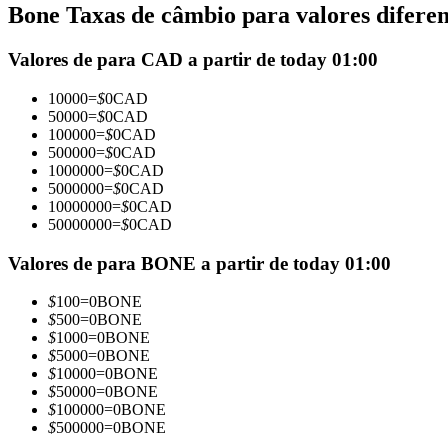
Bone Taxas de câmbio para valores diferen
Futuros usando USDC como garantia
Valores de para CAD a partir de today 01:00
10000
=
$
0
CAD
50000
=
$
0
CAD
100000
=
$
0
CAD
500000
=
$
0
CAD
1000000
=
$
0
CAD
5000000
=
$
0
CAD
10000000
=
$
0
CAD
50000000
=
$
0
CAD
Copiar Trading
Junte-se aos principais traders
Valores de para BONE a partir de today 01:00
$
100
=
0
BONE
$
500
=
0
BONE
$
1000
=
0
BONE
$
5000
=
0
BONE
$
10000
=
0
BONE
$
50000
=
0
BONE
$
100000
=
0
BONE
$
500000
=
0
BONE