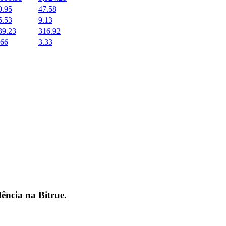
0.95
47.58
5.53
9.13
39.23
316.92
.66
3.33
dência na
Bitrue
.