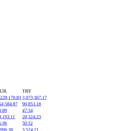
UB
TRY
,229,170.83
3,073,307.17
54,584.87
90,853.18
0.89
47.54
8,193.11
28,324.23
5.96
50.52
,996.38
3,524.21