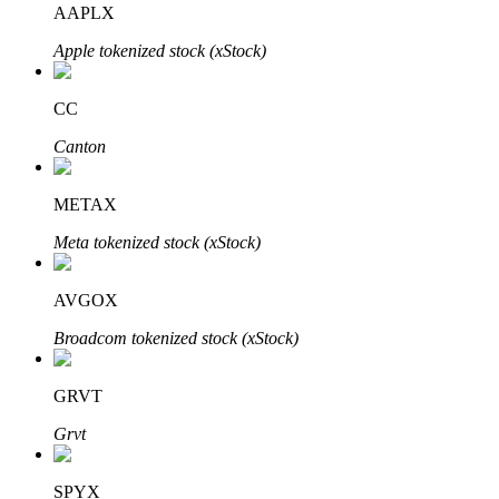
AAPLX
Apple tokenized stock (xStock)
Bloqueios de BTR
Investimentos exclusivos para titulares de BTR
CC
Canton
METAX
Meta tokenized stock (xStock)
AVGOX
Empréstimos
Broadcom tokenized stock (xStock)
Serviço de empréstimo apoiado por criptografia
GRVT
Grvt
SPYX