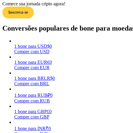
Comece sua jornada cripto agora!
Inscreva-se
Guia
Guia para iniciantes em futuros
Conversões populares de bone para moedas
1
bone
para
USD
$
0
Compre com USD
1
bone
para
EUR
€
0
Compre com EUR
1
bone
para
BRL
R$
0
Compre com BRL
Estratégias de negociação
Aprenda como se manter lucrativo
1
bone
para
RUB
₽
0
Compre com RUB
1
bone
para
GBP
£
0
Compre com GBP
1
bone
para
INR
₹
0