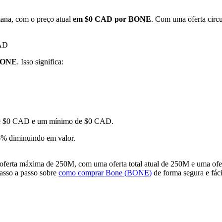
ana, com o preço atual
em $0 CAD por BONE
. Com uma oferta circ
CAD
 BONE
. Isso significa:
o de $0 CAD e um mínimo de $0 CAD.
% diminuindo em valor.
erta máxima de 250M, com uma oferta total atual de 250M e uma ofert
passo a passo sobre
como comprar Bone (BONE)
de forma segura e fáci