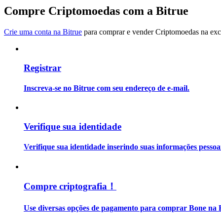
Torne-se um Trader de Cópias
Compre Criptomoedas com a Bitrue
Desfrute da partilha de lucros e comissões de copy trading
Crie uma conta na Bitrue
para comprar e vender Criptomoedas na exch
Registrar
Inscreva-se no Bitrue com seu endereço de e-mail.
Informação
Verifique sua identidade
Análise de big data, incluindo informações comerciais, etc.
Verifique sua identidade inserindo suas informações pesso
Compre criptografia！
Use diversas opções de pagamento para comprar Bone na B