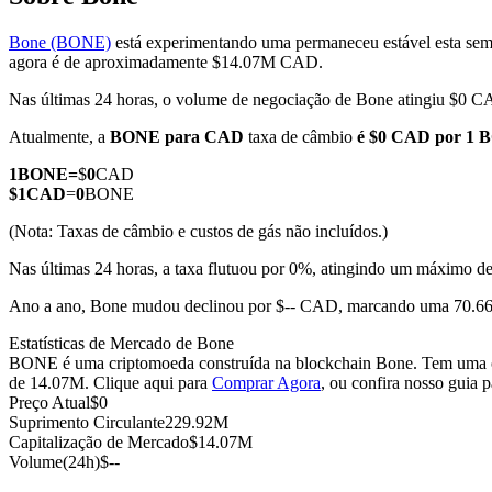
Bone (BONE)
está experimentando uma permaneceu estável esta sem
agora é de aproximadamente $14.07M CAD.
Nas últimas 24 horas, o volume de negociação de Bone atingiu $0 
Futuros COIN-M
Atualmente, a
BONE para CAD
taxa de câmbio
é $0 CAD por 1
Futuros de criptomoeda
1
BONE
=
$
0
CAD
$
1
CAD
=
0
BONE
TradFi
(Nota: Taxas de câmbio e custos de gás não incluídos.)
Derivativos de ações, câmbio, metais preciosos e commodities
Nas últimas 24 horas, a taxa flutuou por 0%, atingindo um máxim
Ano a ano, Bone mudou declinou por $-- CAD, marcando uma 70.66
Estatísticas de Mercado de Bone
BONE é uma criptomoeda construída na blockchain Bone. Tem uma of
de 14.07M. Clique aqui para
Comprar Agora
, ou confira nosso guia 
Preço Atual
$
0
Suprimento Circulante
229.92M
Capitalização de Mercado
$
14.07M
Volume(24h)
$
--
Futuros de USDC