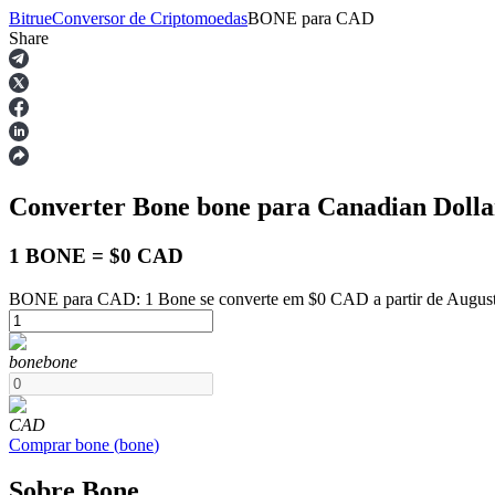
Bitrue
Conversor de Criptomoedas
BONE
para
CAD
Share
Futuros
Converter Bone
bone
para Canadian Doll
1 BONE = $0 CAD
BONE para CAD: 1 Bone se converte em $0 CAD a partir de August
Futuros de USDT
bone
bone
Futuros usando USDT como garantia
CAD
Comprar
bone
(
bone
)
Sobre Bone