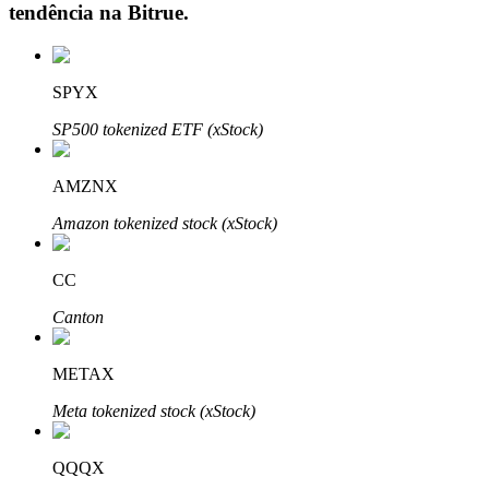
tendência na
Bitrue
.
SPYX
Investimento Automático
SP500 tokenized ETF (xStock)
Obtenha lucro a longo prazo e interesses flexíveis
AMZNX
Amazon tokenized stock (xStock)
CC
Canton
Aprenda a apostar
METAX
Aprenda como ganhar renda passiva
Meta tokenized stock (xStock)
Bitrue
AI
QQQX