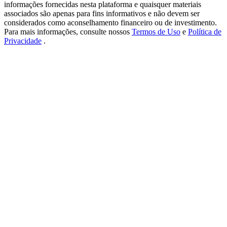
New Listing Futures Fest
informações fornecidas nesta plataforma e quaisquer materiais
associados são apenas para fins informativos e não devem ser
Trade New Futures, Win 200,000 USDT
considerados como aconselhamento financeiro ou de investimento.
Para mais informações, consulte nossos
Termos de Uso
e
Política de
Privacidade
.
Crypto World Cup 2026: Grand Finale
77,777+3k Rewards
Mais eventos
Ganhe prêmios e recompensas exclusivas
Centro de recompensas