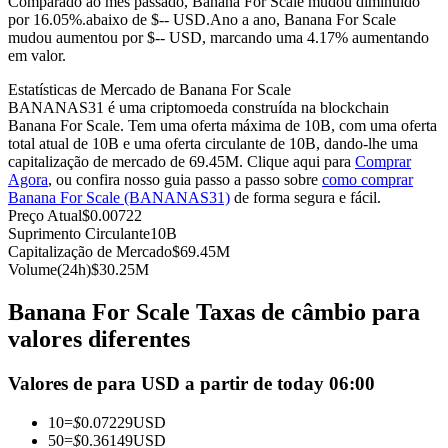
Comparado ao mês passado, Banana For Scale mudou diminuído
por 16.05%.abaixo de $-- USD.
Ano a ano, Banana For Scale
Futuros usando USDC como garantia
mudou aumentou por $-- USD, marcando uma 4.17% aumentando
em valor.
Estatísticas de Mercado de Banana For Scale
BANANAS31 é uma criptomoeda construída na blockchain
Banana For Scale. Tem uma oferta máxima de 10B, com uma oferta
total atual de 10B e uma oferta circulante de 10B, dando-lhe uma
capitalização de mercado de 69.45M. Clique aqui para
Comprar
Agora
, ou confira nosso guia passo a passo sobre
como comprar
Banana For Scale (BANANAS31)
de forma segura e fácil.
Preço Atual
$
0.00722
Copiar Trading
Suprimento Circulante
10B
Capitalização de Mercado
$
69.45M
Junte-se aos principais traders
Volume(24h)
$
30.25M
Banana For Scale Taxas de câmbio para
valores diferentes
Valores de para USD a partir de today 06:00
10
=
$
0.07229
USD
50
=
$
0.36149
USD