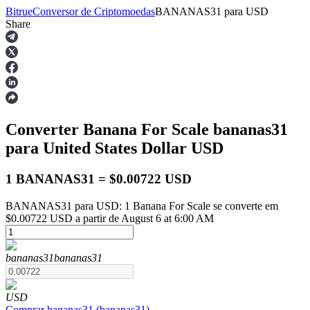
Bitrue
Conversor de Criptomoedas
BANANAS31
para
USD
Share
Futuros
Converter Banana For Scale
bananas31
para United States Dollar
USD
1 BANANAS31 = $0.00722 USD
BANANAS31 para USD: 1 Banana For Scale se converte em
Futuros de USDT
$0.00722 USD a partir de August 6 at 6:00 AM
Futuros usando USDT como garantia
bananas31
bananas31
USD
Comprar
bananas31
(
bananas31
)