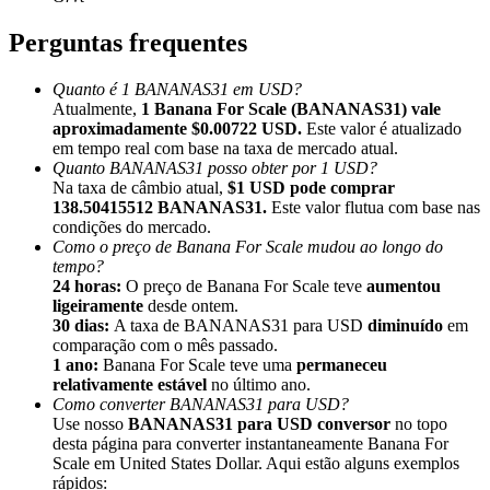
Perguntas frequentes
Quanto é 1 BANANAS31 em USD?
Atualmente,
1 Banana For Scale (BANANAS31) vale
Indicação
aproximadamente $0.00722 USD.
Este valor é atualizado
em tempo real com base na taxa de mercado atual.
Convide um amigo para receber recompensas em dinheiro
Quanto BANANAS31 posso obter por 1 USD?
Na taxa de câmbio atual,
$1 USD pode comprar
Deposit CASHCAT & Win
138.50415512 BANANAS31.
Este valor flutua com base nas
condições do mercado.
Como o preço de Banana For Scale mudou ao longo do
tempo?
24 horas:
O preço de Banana For Scale teve
aumentou
ligeiramente
desde ontem.
30 dias:
A taxa de BANANAS31 para USD
diminuído
em
comparação com o mês passado.
1 ano:
Banana For Scale teve uma
permaneceu
relativamente estável
no último ano.
Como converter BANANAS31 para USD?
Use nosso
BANANAS31 para USD conversor
no topo
desta página para converter instantaneamente Banana For
Deposit CASHCAT & Win
Scale em United States Dollar. Aqui estão alguns exemplos
rápidos: