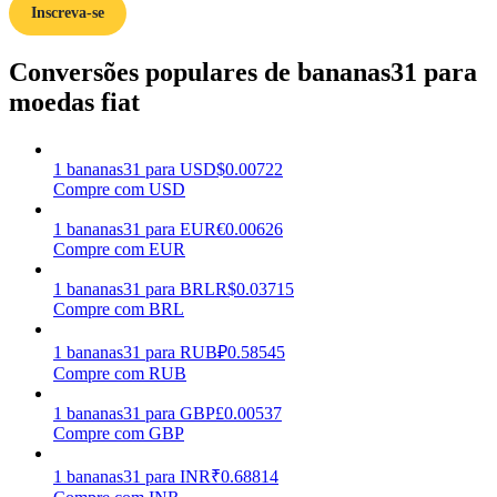
Inscreva-se
Ganhar
Conversões populares de bananas31 para
moedas fiat
1
bananas31
para
USD
$
0.00722
Compre com USD
1
bananas31
para
EUR
€
0.00626
Compre com EUR
Porquinho poderoso
1
bananas31
para
BRL
R$
0.03715
Compre com BRL
Ganhe recompensas competitivas diariamente
1
bananas31
para
RUB
₽
0.58545
Compre com RUB
1
bananas31
para
GBP
£
0.00537
Compre com GBP
1
bananas31
para
INR
₹
0.68814