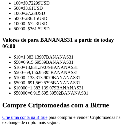
100
=
$
0.72299
USD
Torne-se um Trader de Cópias
500
=
$
3.61
USD
1000
=
$
7.23
USD
Desfrute da partilha de lucros e comissões de copy trading
5000
=
$
36.15
USD
10000
=
$
72.3
USD
50000
=
$
361.5
USD
Valores de para BANANAS31 a partir de today
06:00
$
10
=
1,383.13907
BANANAS31
$
50
=
6,915.69539
BANANAS31
$
100
=
13,831.39079
BANANAS31
Informação
$
500
=
69,156.95395
BANANAS31
$
1000
=
138,313.9079
BANANAS31
Análise de big data, incluindo informações comerciais, etc.
$
5000
=
691,569.5395
BANANAS31
$
10000
=
1,383,139.079
BANANAS31
$
50000
=
6,915,695.39502
BANANAS31
Compre Criptomoedas com a Bitrue
Crie uma conta na Bitrue
para comprar e vender Criptomoedas na
exchange de cripto mais segura.