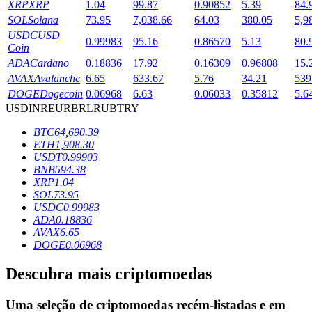
XRP
XRP
1.04
99.87
0.90852
5.39
84.
SOL
Solana
73.95
7,038.66
64.03
380.05
5,9
USDC
USD
0.99983
95.16
0.86570
5.13
80.
Bloqueios de BTR
Coin
ADA
Cardano
0.18836
17.92
0.16309
0.96808
15.
Investimentos exclusivos para titulares de BTR
AVAX
Avalanche
6.65
633.67
5.76
34.21
539
DOGE
Dogecoin
0.06968
6.63
0.06033
0.35812
5.6
USD
INR
EUR
BRL
RUB
TRY
BTC
64,690.39
ETH
1,908.30
USDT
0.99903
BNB
594.38
XRP
1.04
SOL
73.95
USDC
0.99983
Empréstimos
ADA
0.18836
AVAX
6.65
Serviço de empréstimo apoiado por criptografia
DOGE
0.06968
Descubra mais criptomoedas
Uma seleção de criptomoedas recém-listadas e em