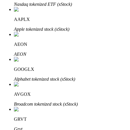
Nasdaq tokenized ETF (xStock)
AAPLX
Apple tokenized stock (xStock)
Parceiros Bitrue
AEON
AEON
GOOGLX
Alphabet tokenized stock (xStock)
Afiliados Bitrue
AVGOX
Até 65% de comissões!
Broadcom tokenized stock (xStock)
GRVT
Grvt