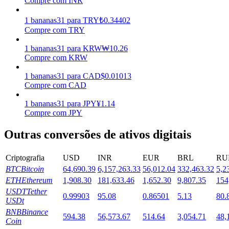
Compre com INR
Estacamento
1
bananas31
para
TRY
₺
0.34402
Compre com TRY
Altos retornos e acesso instantâneo
1
bananas31
para
KRW
₩
10.26
Compre com KRW
1
bananas31
para
CAD
$
0.01013
Compre com CAD
1
bananas31
para
JPY
¥
1.14
Compre com JPY
Outras conversões de ativos digitais
Launchpool
Staking flexível para ganhar tokens populares.
Criptografia
USD
INR
EUR
BRL
RU
BTC
Bitcoin
64,690.39
6,157,263.33
56,012.04
332,463.32
5,2
ETH
Ethereum
1,908.30
181,633.46
1,652.30
9,807.35
154
USDT
Tether
0.99903
95.08
0.86501
5.13
80.
USDt
BNB
Binance
594.38
56,573.67
514.64
3,054.71
48,
Coin