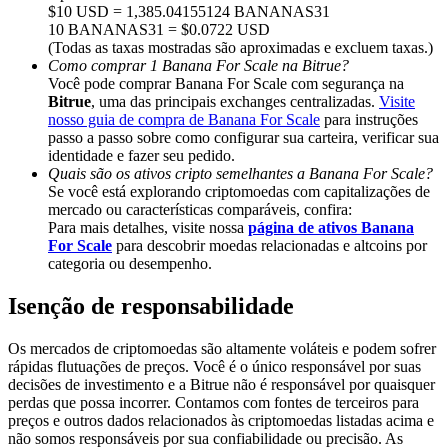
Share 500000 CASHCAT prize pool
$10 USD = 1,385.04155124 BANANAS31
10 BANANAS31 = $0.0722 USD
(Todas as taxas mostradas são aproximadas e excluem taxas.)
Como comprar 1 Banana For Scale na Bitrue?
Você pode comprar Banana For Scale com segurança na
Exclusive for BitMart Users
Bitrue
, uma das principais exchanges centralizadas.
Visite
nosso guia de compra de Banana For Scale
para instruções
Register & Trade to Win 500,000 USDT
passo a passo sobre como configurar sua carteira, verificar sua
identidade e fazer seu pedido.
Quais são os ativos cripto semelhantes a Banana For Scale?
Se você está explorando criptomoedas com capitalizações de
mercado ou características comparáveis, confira:
Precious Metals Trading Carnival
Para mais detalhes, visite nossa
página de ativos Banana
For Scale
para descobrir moedas relacionadas e altcoins por
Trade Gold & Silver · 33,333 USDT Bonus
categoria ou desempenho.
Isenção de responsabilidade
USDT New User Exclusive 10% APR
Os mercados de criptomoedas são altamente voláteis e podem sofrer
rápidas flutuações de preços. Você é o único responsável por suas
USDT Flexible Staking | Daily Rewards
decisões de investimento e a Bitrue não é responsável por quaisquer
perdas que possa incorrer. Contamos com fontes de terceiros para
preços e outros dados relacionados às criptomoedas listadas acima e
não somos responsáveis por sua confiabilidade ou precisão. As