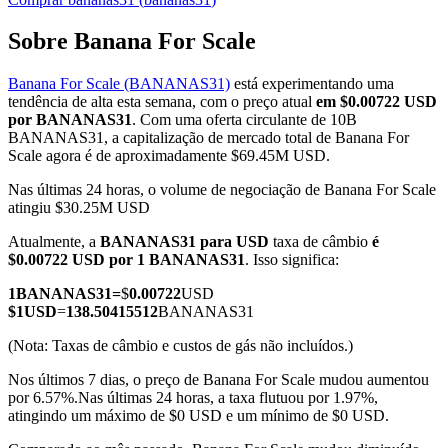
Sobre Banana For Scale
Banana For Scale (BANANAS31)
está experimentando uma
Futuros COIN-M
tendência de alta esta semana, com o preço atual
em $0.00722 USD
por BANANAS31
. Com uma oferta circulante de 10B
Futuros de criptomoeda
BANANAS31, a capitalização de mercado total de Banana For
Scale agora é de aproximadamente $69.45M USD.
Nas últimas 24 horas, o volume de negociação de Banana For Scale
TradFi
atingiu $30.25M USD
Derivativos de ações, câmbio, metais preciosos e commodities
Atualmente, a
BANANAS31 para USD
taxa de câmbio
é
$0.00722 USD por 1 BANANAS31
. Isso significa:
1
BANANAS31
=
$
0.00722
USD
$
1
USD
=
138.50415512
BANANAS31
(Nota: Taxas de câmbio e custos de gás não incluídos.)
Nos últimos 7 dias, o preço de Banana For Scale mudou aumentou
por 6.57%.
Nas últimas 24 horas, a taxa flutuou por 1.97%,
atingindo um máximo de $0 USD e um mínimo de $0 USD.
Futuros de USDC