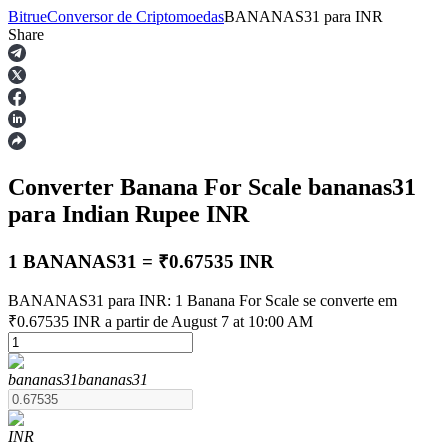
Bitrue
Conversor de Criptomoedas
BANANAS31
para
INR
Share
Futuros
Converter Banana For Scale
bananas31
para Indian Rupee
INR
1 BANANAS31 = ₹0.67535 INR
BANANAS31 para INR: 1 Banana For Scale se converte em
Futuros de USDT
₹0.67535 INR a partir de August 7 at 10:00 AM
Futuros usando USDT como garantia
bananas31
bananas31
INR