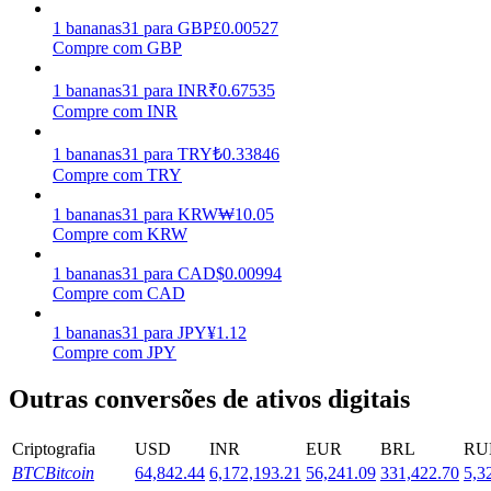
1
bananas31
para
GBP
£
0.00527
Estacamento
Compre com GBP
Altos retornos e acesso instantâneo
1
bananas31
para
INR
₹
0.67535
Compre com INR
1
bananas31
para
TRY
₺
0.33846
Compre com TRY
1
bananas31
para
KRW
₩
10.05
Compre com KRW
1
bananas31
para
CAD
$
0.00994
Compre com CAD
Launchpool
1
bananas31
para
JPY
¥
1.12
Staking flexível para ganhar tokens populares.
Compre com JPY
Outras conversões de ativos digitais
Criptografia
USD
INR
EUR
BRL
RU
BTC
Bitcoin
64,842.44
6,172,193.21
56,241.09
331,422.70
5,3