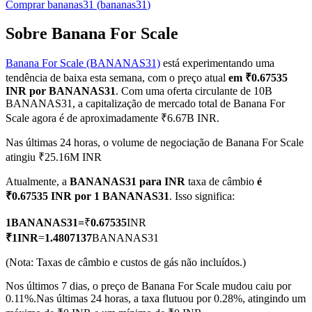
Comprar
bananas31
(
bananas31
)
Sobre Banana For Scale
Banana For Scale (BANANAS31)
está experimentando uma
Futuros COIN-M
tendência de baixa esta semana, com o preço atual
em ₹0.67535
Futuros de criptomoeda
INR por BANANAS31
. Com uma oferta circulante de 10B
BANANAS31, a capitalização de mercado total de Banana For
Scale agora é de aproximadamente ₹6.67B INR.
TradFi
Nas últimas 24 horas, o volume de negociação de Banana For Scale
atingiu ₹25.16M INR
Derivativos de ações, câmbio, metais preciosos e commodities
Atualmente, a
BANANAS31 para INR
taxa de câmbio
é
₹0.67535 INR por 1 BANANAS31
. Isso significa:
1
BANANAS31
=
₹
0.67535
INR
₹
1
INR
=
1.4807137
BANANAS31
(Nota: Taxas de câmbio e custos de gás não incluídos.)
Nos últimos 7 dias, o preço de Banana For Scale mudou caiu por
0.11%.
Nas últimas 24 horas, a taxa flutuou por 0.28%, atingindo um
Futuros de USDC