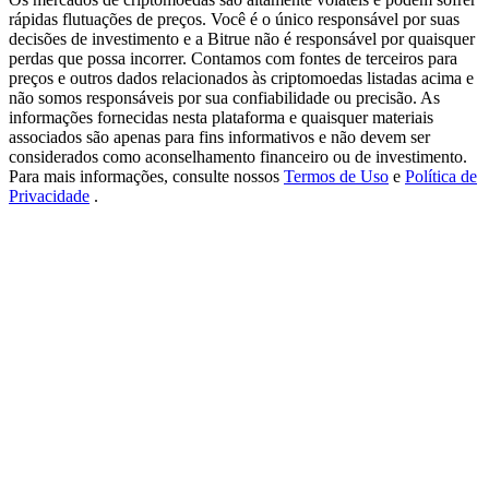
USDT New User Exclusive 10% APR
rápidas flutuações de preços. Você é o único responsável por suas
decisões de investimento e a Bitrue não é responsável por quaisquer
USDT Flexible Staking | Daily Rewards
perdas que possa incorrer. Contamos com fontes de terceiros para
preços e outros dados relacionados às criptomoedas listadas acima e
não somos responsáveis por sua confiabilidade ou precisão. As
informações fornecidas nesta plataforma e quaisquer materiais
associados são apenas para fins informativos e não devem ser
BTC New User Exclusive: 6.5% APR
considerados como aconselhamento financeiro ou de investimento.
BTC Flexible Staking | Daily Rewards
Para mais informações, consulte nossos
Termos de Uso
e
Política de
Privacidade
.
Mais eventos
Ganhe prêmios e recompensas exclusivas
Centro de recompensas