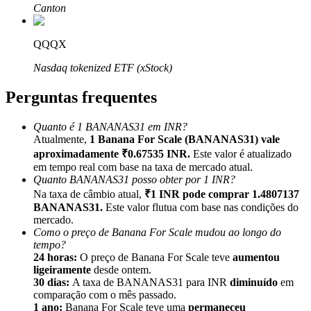
Canton
QQQX
Nasdaq tokenized ETF (xStock)
Indicação
Perguntas frequentes
Convide um amigo para receber recompensas em dinheiro
BTC Welcome Rewards
Quanto é 1 BANANAS31 em INR?
Atualmente,
1 Banana For Scale (BANANAS31) vale
aproximadamente ₹0.67535 INR.
Este valor é atualizado
em tempo real com base na taxa de mercado atual.
Quanto BANANAS31 posso obter por 1 INR?
Na taxa de câmbio atual,
₹1 INR pode comprar 1.4807137
BANANAS31.
Este valor flutua com base nas condições do
mercado.
Como o preço de Banana For Scale mudou ao longo do
tempo?
24 horas:
O preço de Banana For Scale teve
aumentou
ligeiramente
desde ontem.
30 dias:
A taxa de BANANAS31 para INR
diminuído
em
BTC Welcome Rewards
comparação com o mês passado.
1 ano:
Banana For Scale teve uma
permaneceu