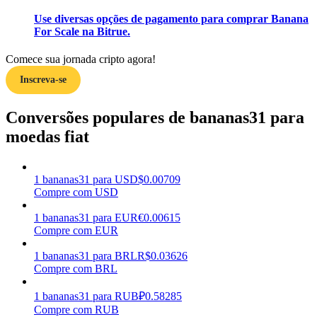
Use diversas opções de pagamento para comprar Banana
Ganhar
For Scale na Bitrue.
Comece sua jornada cripto agora!
Inscreva-se
Conversões populares de bananas31 para
moedas fiat
Porquinho poderoso
1
bananas31
para
USD
$
0.00709
Compre com USD
Ganhe recompensas competitivas diariamente
1
bananas31
para
EUR
€
0.00615
Compre com EUR
1
bananas31
para
BRL
R$
0.03626
Compre com BRL
1
bananas31
para
RUB
₽
0.58285
Compre com RUB