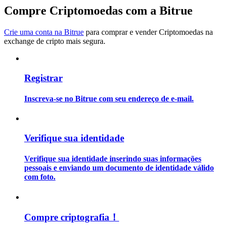
Compre Criptomoedas com a Bitrue
Guia
Crie uma conta na Bitrue
para comprar e vender Criptomoedas na
Guia para iniciantes em futuros
exchange de cripto mais segura.
Registrar
Inscreva-se no Bitrue com seu endereço de e-mail.
Verifique sua identidade
Estratégias de negociação
Verifique sua identidade inserindo suas informações
Aprenda como se manter lucrativo
pessoais e enviando um documento de identidade válido
com foto.
Compre criptografia！