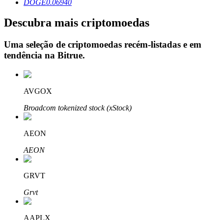
DOGE
0.06940
Descubra mais criptomoedas
Uma seleção de criptomoedas recém-listadas e em
Investimento Automático
tendência na
Bitrue
.
Obtenha lucro a longo prazo e interesses flexíveis
AVGOX
Broadcom tokenized stock (xStock)
AEON
AEON
Aprenda a apostar
GRVT
Aprenda como ganhar renda passiva
Grvt
Bitrue
AI
AAPLX