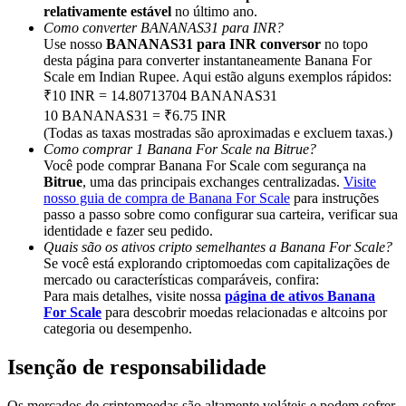
Deposit & Trade BTC to Share 25000 USDT prize pool!
relativamente estável
no último ano.
Como converter BANANAS31 para INR?
Use nosso
BANANAS31 para INR conversor
no topo
desta página para converter instantaneamente Banana For
Scale em Indian Rupee. Aqui estão alguns exemplos rápidos:
Deposit CASHCAT & Win
₹10 INR = 14.80713704 BANANAS31
10 BANANAS31 = ₹6.75 INR
Share 500000 CASHCAT prize pool
(Todas as taxas mostradas são aproximadas e excluem taxas.)
Como comprar 1 Banana For Scale na Bitrue?
Você pode comprar Banana For Scale com segurança na
Bitrue
, uma das principais exchanges centralizadas.
Visite
Exclusive for BitMart Users
nosso guia de compra de Banana For Scale
para instruções
passo a passo sobre como configurar sua carteira, verificar sua
Register & Trade to Win 500,000 USDT
identidade e fazer seu pedido.
Quais são os ativos cripto semelhantes a Banana For Scale?
Se você está explorando criptomoedas com capitalizações de
mercado ou características comparáveis, confira:
Para mais detalhes, visite nossa
página de ativos Banana
Precious Metals Trading Carnival
For Scale
para descobrir moedas relacionadas e altcoins por
categoria ou desempenho.
Trade Gold & Silver · 33,333 USDT Bonus
Isenção de responsabilidade
Os mercados de criptomoedas são altamente voláteis e podem sofrer