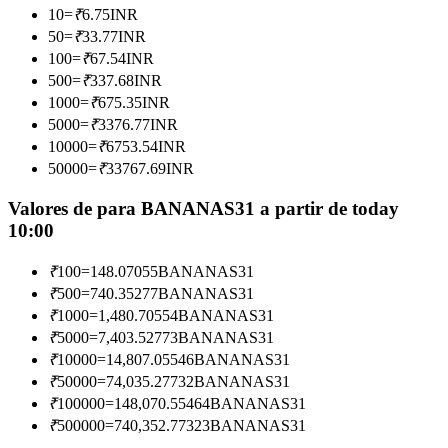
10
=
₹
6.75
INR
Torne-se um Trader de Cópias
50
=
₹
33.77
INR
Desfrute da partilha de lucros e comissões de copy trading
100
=
₹
67.54
INR
500
=
₹
337.68
INR
1000
=
₹
675.35
INR
5000
=
₹
3376.77
INR
10000
=
₹
6753.54
INR
50000
=
₹
33767.69
INR
Valores de para BANANAS31 a partir de today
10:00
Informação
₹
100
=
148.07055
BANANAS31
Análise de big data, incluindo informações comerciais, etc.
₹
500
=
740.35277
BANANAS31
₹
1000
=
1,480.70554
BANANAS31
₹
5000
=
7,403.52773
BANANAS31
₹
10000
=
14,807.05546
BANANAS31
₹
50000
=
74,035.27732
BANANAS31
₹
100000
=
148,070.55464
BANANAS31
₹
500000
=
740,352.77323
BANANAS31