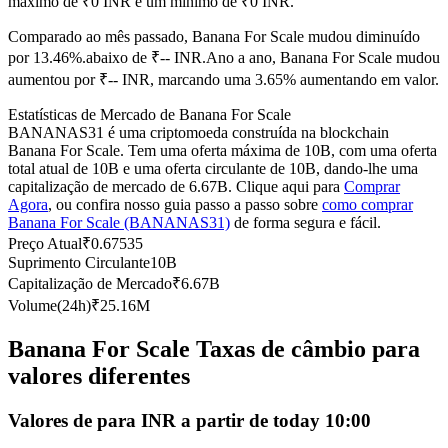
máximo de ₹0 INR e um mínimo de ₹0 INR.
Futuros usando USDC como garantia
Comparado ao mês passado, Banana For Scale mudou diminuído
por 13.46%.abaixo de ₹-- INR.
Ano a ano, Banana For Scale mudou
aumentou por ₹-- INR, marcando uma 3.65% aumentando em valor.
Estatísticas de Mercado de Banana For Scale
BANANAS31 é uma criptomoeda construída na blockchain
Banana For Scale. Tem uma oferta máxima de 10B, com uma oferta
total atual de 10B e uma oferta circulante de 10B, dando-lhe uma
capitalização de mercado de 6.67B. Clique aqui para
Comprar
Agora
, ou confira nosso guia passo a passo sobre
como comprar
Banana For Scale (BANANAS31)
de forma segura e fácil.
Copiar Trading
Preço Atual
₹
0.67535
Junte-se aos principais traders
Suprimento Circulante
10B
Capitalização de Mercado
₹
6.67B
Volume(24h)
₹
25.16M
Banana For Scale Taxas de câmbio para
valores diferentes
Valores de para INR a partir de today 10:00