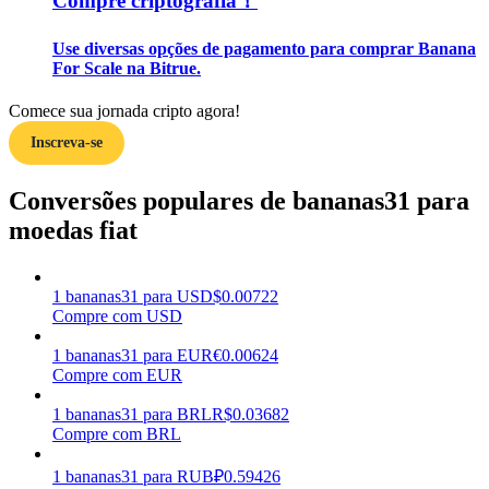
Compre criptografia！
Ganhar
Use diversas opções de pagamento para comprar Banana
For Scale na Bitrue.
Comece sua jornada cripto agora!
Inscreva-se
Conversões populares de bananas31 para
moedas fiat
Porquinho poderoso
1
bananas31
para
USD
$
0.00722
Ganhe recompensas competitivas diariamente
Compre com USD
1
bananas31
para
EUR
€
0.00624
Compre com EUR
1
bananas31
para
BRL
R$
0.03682
Compre com BRL
1
bananas31
para
RUB
₽
0.59426