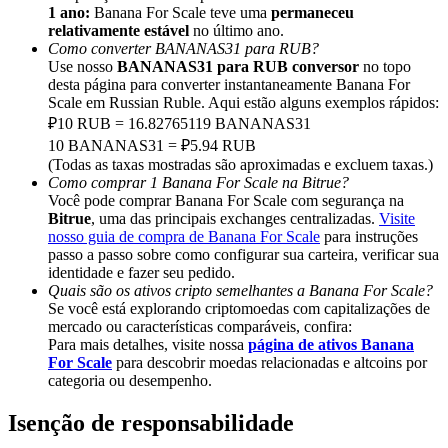
Deposit & Trade BTC to Share 25000 USDT prize pool!
1 ano:
Banana For Scale teve uma
permaneceu
relativamente estável
no último ano.
Como converter BANANAS31 para RUB?
Use nosso
BANANAS31 para RUB conversor
no topo
desta página para converter instantaneamente Banana For
Deposit CASHCAT & Win
Scale em Russian Ruble. Aqui estão alguns exemplos rápidos:
₽10 RUB = 16.82765119 BANANAS31
Share 500000 CASHCAT prize pool
10 BANANAS31 = ₽5.94 RUB
(Todas as taxas mostradas são aproximadas e excluem taxas.)
Como comprar 1 Banana For Scale na Bitrue?
Você pode comprar Banana For Scale com segurança na
Exclusive for BitMart Users
Bitrue
, uma das principais exchanges centralizadas.
Visite
nosso guia de compra de Banana For Scale
para instruções
Register & Trade to Win 500,000 USDT
passo a passo sobre como configurar sua carteira, verificar sua
identidade e fazer seu pedido.
Quais são os ativos cripto semelhantes a Banana For Scale?
Se você está explorando criptomoedas com capitalizações de
mercado ou características comparáveis, confira:
Precious Metals Trading Carnival
Para mais detalhes, visite nossa
página de ativos Banana
For Scale
para descobrir moedas relacionadas e altcoins por
Trade Gold & Silver · 33,333 USDT Bonus
categoria ou desempenho.
Isenção de responsabilidade