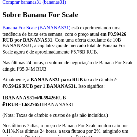
Comprar
bananas31
(
bananas31
)
Sobre Banana For Scale
Banana For Scale (BANANAS31)
está experimentando uma
Futuros COIN-M
tendência de baixa esta semana, com o preço atual
em ₽0.59426
Futuros de criptomoeda
RUB por BANANAS31
. Com uma oferta circulante de 10B
BANANAS31, a capitalização de mercado total de Banana For
Scale agora é de aproximadamente ₽5.76B RUB.
TradFi
Nas últimas 24 horas, o volume de negociação de Banana For Scale
atingiu ₽35.94M RUB
Derivativos de ações, câmbio, metais preciosos e commodities
Atualmente, a
BANANAS31 para RUB
taxa de câmbio
é
₽0.59426 RUB por 1 BANANAS31
. Isso significa:
1
BANANAS31
=
₽
0.59426
RUB
₽
1
RUB
=
1.68276511
BANANAS31
(Nota: Taxas de câmbio e custos de gás não incluídos.)
Nos últimos 7 dias, o preço de Banana For Scale mudou caiu por
0.11%.
Nas últimas 24 horas, a taxa flutuou por 2%, atingindo um
Futuros de USDC