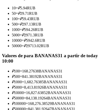
Torne-se um Trader de Cópias
10
=
₽
5.94
RUB
Desfrute da partilha de lucros e comissões de copy trading
50
=
₽
29.71
RUB
100
=
₽
59.43
RUB
500
=
₽
297.13
RUB
1000
=
₽
594.26
RUB
5000
=
₽
2971.3
RUB
10000
=
₽
5942.6
RUB
50000
=
₽
29713.02
RUB
Valores de para BANANAS31 a partir de today
10:00
Informação
Análise de big data, incluindo informações comerciais, etc.
₽
100
=
168.27638
BANANAS31
₽
500
=
841.38192
BANANAS31
₽
1000
=
1,682.76385
BANANAS31
₽
5000
=
8,413.81926
BANANAS31
₽
10000
=
16,827.63852
BANANAS31
₽
50000
=
84,138.19264
BANANAS31
₽
100000
=
168,276.38529
BANANAS31
₽
500000
=
841,381.92647
BANANAS31