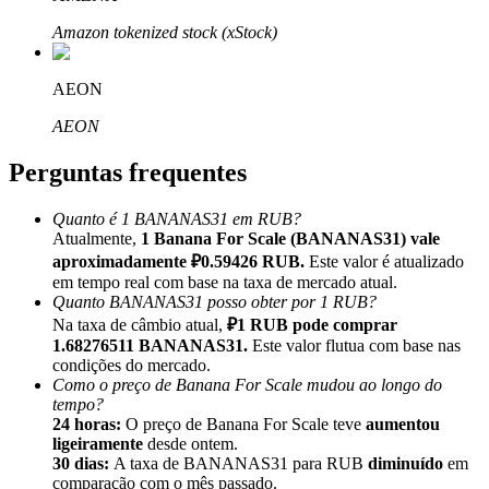
Amazon tokenized stock (xStock)
AEON
Indicação
AEON
Convide um amigo para receber recompensas em dinheiro
Perguntas frequentes
BTC Welcome Rewards
Quanto é 1 BANANAS31 em RUB?
Atualmente,
1 Banana For Scale (BANANAS31) vale
aproximadamente ₽0.59426 RUB.
Este valor é atualizado
em tempo real com base na taxa de mercado atual.
Quanto BANANAS31 posso obter por 1 RUB?
Na taxa de câmbio atual,
₽1 RUB pode comprar
1.68276511 BANANAS31.
Este valor flutua com base nas
condições do mercado.
Como o preço de Banana For Scale mudou ao longo do
tempo?
24 horas:
O preço de Banana For Scale teve
aumentou
ligeiramente
desde ontem.
BTC Welcome Rewards
30 dias:
A taxa de BANANAS31 para RUB
diminuído
em
comparação com o mês passado.