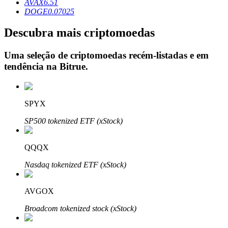
AVAX
6.51
DOGE
0.07025
Descubra mais criptomoedas
Investimento Automático
Uma seleção de criptomoedas recém-listadas e em
Obtenha lucro a longo prazo e interesses flexíveis
tendência na
Bitrue
.
SPYX
SP500 tokenized ETF (xStock)
QQQX
Nasdaq tokenized ETF (xStock)
Aprenda a apostar
Aprenda como ganhar renda passiva
AVGOX
Bitrue
AI
Broadcom tokenized stock (xStock)