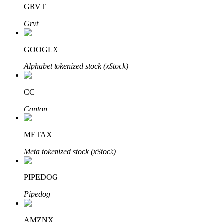
GRVT
Grvt
GOOGLX
Parceiros Bitrue
Alphabet tokenized stock (xStock)
CC
Canton
METAX
Meta tokenized stock (xStock)
Afiliados Bitrue
Até 65% de comissões!
PIPEDOG
Pipedog
AMZNX