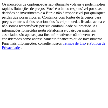
USDT New User Exclusive 10% APR
Os mercados de criptomoedas são altamente voláteis e podem sofrer
rápidas flutuações de preços. Você é o único responsável por suas
USDT Flexible Staking | Daily Rewards
decisões de investimento e a Bitrue não é responsável por quaisquer
perdas que possa incorrer. Contamos com fontes de terceiros para
preços e outros dados relacionados às criptomoedas listadas acima e
não somos responsáveis por sua confiabilidade ou precisão. As
informações fornecidas nesta plataforma e quaisquer materiais
BTC New User Exclusive: 6.5% APR
associados são apenas para fins informativos e não devem ser
BTC Flexible Staking | Daily Rewards
considerados como aconselhamento financeiro ou de investimento.
Para mais informações, consulte nossos
Termos de Uso
e
Política de
Privacidade
.
Mais eventos
Ganhe prêmios e recompensas exclusivas
Centro de recompensas