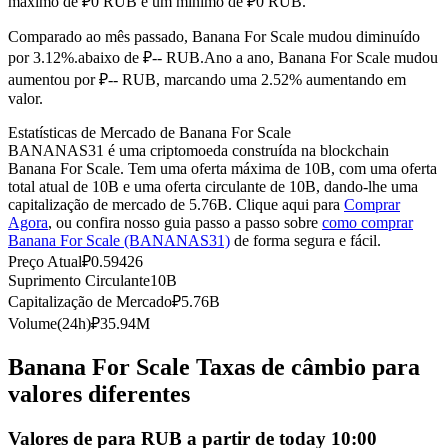
máximo de ₽0 RUB e um mínimo de ₽0 RUB.
Futuros usando USDC como garantia
Comparado ao mês passado, Banana For Scale mudou diminuído
por 3.12%.abaixo de ₽-- RUB.
Ano a ano, Banana For Scale mudou
aumentou por ₽-- RUB, marcando uma 2.52% aumentando em
valor.
Estatísticas de Mercado de Banana For Scale
BANANAS31 é uma criptomoeda construída na blockchain
Banana For Scale. Tem uma oferta máxima de 10B, com uma oferta
total atual de 10B e uma oferta circulante de 10B, dando-lhe uma
capitalização de mercado de 5.76B. Clique aqui para
Comprar
Agora
, ou confira nosso guia passo a passo sobre
como comprar
Copiar Trading
Banana For Scale (BANANAS31)
de forma segura e fácil.
Junte-se aos principais traders
Preço Atual
₽
0.59426
Suprimento Circulante
10B
Capitalização de Mercado
₽
5.76B
Volume(24h)
₽
35.94M
Banana For Scale Taxas de câmbio para
valores diferentes
Valores de para RUB a partir de today 10:00