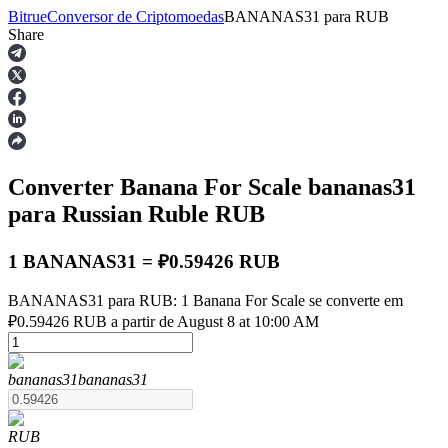
Bitrue
Conversor de Criptomoedas
BANANAS31
para
RUB
Share
Futuros
Converter Banana For Scale
bananas31
para Russian Ruble
RUB
1 BANANAS31 = ₽0.59426 RUB
BANANAS31 para RUB: 1 Banana For Scale se converte em
Futuros de USDT
₽0.59426 RUB a partir de August 8 at 10:00 AM
Futuros usando USDT como garantia
bananas31
bananas31
RUB