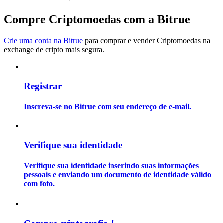
Compre Criptomoedas com a Bitrue
Guia
Guia para iniciantes em futuros
Crie uma conta na Bitrue
para comprar e vender Criptomoedas na
exchange de cripto mais segura.
Registrar
Inscreva-se no Bitrue com seu endereço de e-mail.
Estratégias de negociação
Verifique sua identidade
Aprenda como se manter lucrativo
Verifique sua identidade inserindo suas informações
pessoais e enviando um documento de identidade válido
com foto.