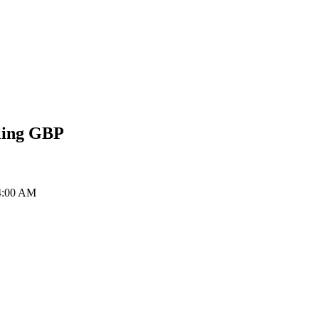
ling
GBP
 4:00 AM