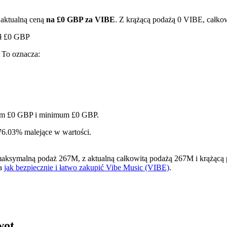
 aktualną ceną
na £0 GBP za VIBE
. Z krążącą podażą 0 VIBE, całko
ął £0 GBP
. To oznacza:
imum £0 GBP i minimum £0 GBP.
ry
76.03% malejące w wartości.
symalną podaż 267M, z aktualną całkowitą podażą 267M i krążącą pod
na
jak bezpiecznie i łatwo zakupić Vibe Music (VIBE)
.
wot