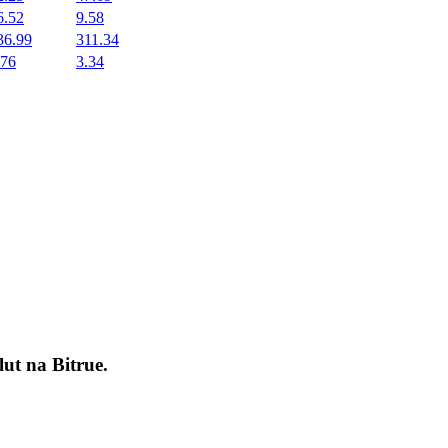
6.52
9.58
36.99
311.34
.76
3.34
okenach
lut na
Bitrue
.