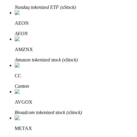
Nasdaq tokenized ETF (xStock)
Blokady BTR
AEON
Ekskluzywne inwestycje dla posiadaczy BTR
AEON
AMZNX
Amazon tokenized stock (xStock)
CC
Canton
Pożyczki
AVGOX
Usługa pożyczek wspieranych kryptowalutami
Broadcom tokenized stock (xStock)
METAX