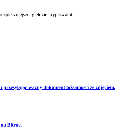
zpieczniejszej giełdzie kryptowalut.
cji
 przesyłając ważny dokument tożsamości ze zdjęciem.
 na Bitrue.