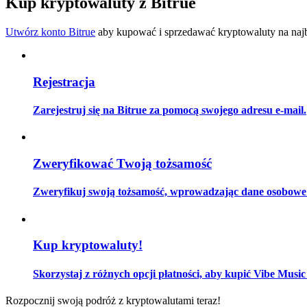
Kup kryptowaluty z Bitrue
Zostań traderem kopiującym
Utwórz konto Bitrue
aby kupować i sprzedawać kryptowaluty na najbe
Ciesz się podziałem zysków i prowizjami z kopiowania transak
Rejestracja
Zarejestruj się na Bitrue za pomocą swojego adresu e-mail.
Zweryfikować Twoją tożsamość
Informacja
Zweryfikuj swoją tożsamość, wprowadzając dane osobowe i
Analiza Big Data, w tym informacje handlowe itp.
Kup kryptowaluty!
Skorzystaj z różnych opcji płatności, aby kupić Vibe Music
Rozpocznij swoją podróż z kryptowalutami teraz!