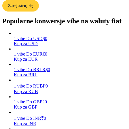
Zarejestruj się
Przewodnik
Popularne konwersje vibe na waluty fiat
Przewodnik dla początkujących dotyczący kontraktów futures
1
vibe
Do
USD
$
0
Kup za USD
1
vibe
Do
EUR
€
0
Kup za EUR
1
vibe
Do
BRL
R$
0
Kup za BRL
Strategie handlowe
1
vibe
Do
RUB
₽
0
Dowiedz się, jak zachować rentowność
Kup za RUB
1
vibe
Do
GBP
£
0
Kup za GBP
1
vibe
Do
INR
₹
0
Kup za INR