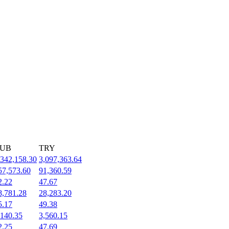
UB
TRY
,342,158.30
3,097,363.64
57,573.60
91,360.59
2.22
47.67
8,781.28
28,283.20
5.17
49.38
,140.35
3,560.15
2.25
47.69