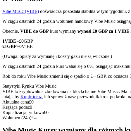
Vibe Music (VIBE)
doświadcza pozostała stabilna w tym tygodniu, z
W ciągu ostatnich 24 godzin wolumen handlowy Vibe Music osiągn
Kontrakty terminowe COIN-M
Obecnie,
VIBE do GBP
kurs wymiany
wynosi £0 GBP za 1 VIBE
Kontrakty terminowe na kryptowaluty
1
VIBE
=
£
0
GBP
£
1
GBP
=
0
VIBE
(Uwaga: opłaty za wymianę i koszty gazu nie są wliczone.)
TradFi
W ciągu ostatnich 24 godzin kurs wahał się o 0%, osiągając maks
Instrumenty pochodne na akcje, forex, metale szlachetne i towa
Rok do roku Vibe Music zmienił się o spadło o £-- GBP, co oznacza 
Statystyki Rynku Vibe Music
VIBE to kryptowaluta zbudowana na blockchainie Vibe Music. Ma mak
tutaj, aby
Kupić teraz
, lub sprawdź nasz przewodnik krok po kroku 
Aktualna cena
£
0
Krążąca podaż
0
Kapitalizacja rynkowa
£
0
Wolumen (24h)
£
--
Kontrakty terminowe na USDC
Vibe Music Kursy wymiany dla różnych k