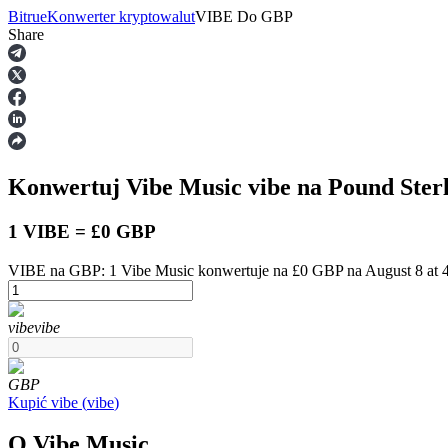
Bitrue
Konwerter kryptowalut
VIBE
Do
GBP
Share
Kontrakty terminowe
Konwertuj Vibe Music
vibe
na Pound Ster
1 VIBE = £0 GBP
VIBE na GBP: 1 Vibe Music konwertuje na £0 GBP na August 8 at
Kontrakty terminowe na USDT
vibe
vibe
Kontrakty futures wykorzystujące USDT jako zabezpieczenie
GBP
Kupić
vibe
(
vibe
)
O Vibe Music