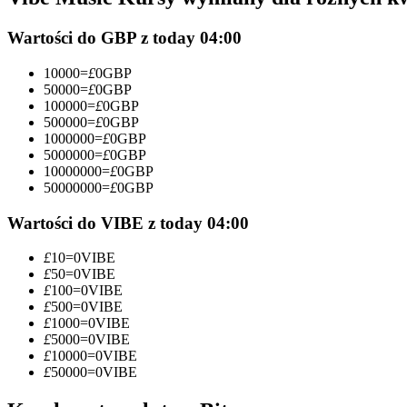
Kontrakty futures wykorzystujące USDC jako zabezpieczenie
Wartości do GBP z today 04:00
10000
=
£
0
GBP
50000
=
£
0
GBP
100000
=
£
0
GBP
500000
=
£
0
GBP
1000000
=
£
0
GBP
5000000
=
£
0
GBP
10000000
=
£
0
GBP
50000000
=
£
0
GBP
Kopiowanie Transakcji
Wartości do VIBE z today 04:00
Dołącz do najlepszych traderów
£
10
=
0
VIBE
£
50
=
0
VIBE
£
100
=
0
VIBE
£
500
=
0
VIBE
£
1000
=
0
VIBE
£
5000
=
0
VIBE
£
10000
=
0
VIBE
£
50000
=
0
VIBE