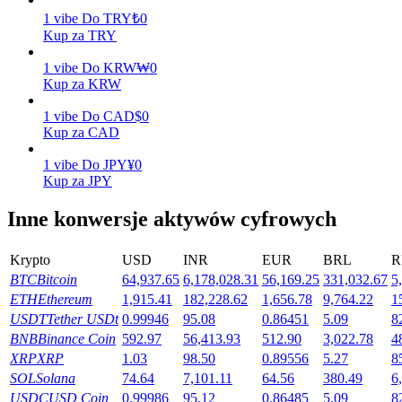
1
vibe
Do
TRY
₺
0
Zarabiać
Kup za TRY
1
vibe
Do
KRW
₩
0
Kup za KRW
1
vibe
Do
CAD
$
0
Kup za CAD
1
vibe
Do
JPY
¥
0
Kup za JPY
Inne konwersje aktywów cyfrowych
Mocna Świnka
Codziennie zdobywaj konkurencyjne nagrody
Krypto
USD
INR
EUR
BRL
R
BTC
Bitcoin
64,937.65
6,178,028.31
56,169.25
331,032.67
5
ETH
Ethereum
1,915.41
182,228.62
1,656.78
9,764.22
1
USDT
Tether USDt
0.99946
95.08
0.86451
5.09
8
BNB
Binance Coin
592.97
56,413.93
512.90
3,022.78
4
XRP
XRP
1.03
98.50
0.89556
5.27
8
SOL
Solana
74.64
7,101.11
64.56
380.49
6
USDC
USD Coin
0.99986
95.12
0.86485
5.09
8