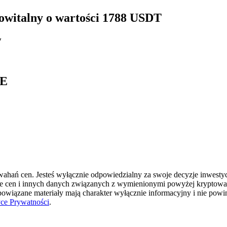
 powitalny o wartości 1788 USDT
y
BE
hań cen. Jesteś wyłącznie odpowiedzialny za swoje decyzje inwestycyj
ie cen i innych danych związanych z wymienionymi powyżej kryptowal
 powiązane materiały mają charakter wyłącznie informacyjny i nie pow
yce Prywatności
.