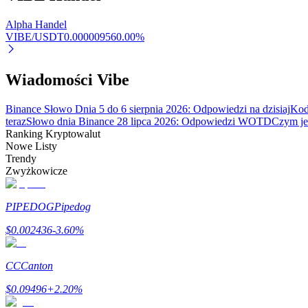
Alpha Handel
Zarabiać
VIBE/USDT
0.00000956
0.00
%
Wiadomości Vibe
Binance Słowo Dnia 5 do 6 sierpnia 2026: Odpowiedzi na dzisiaj
Kod
teraz
Słowo dnia Binance 28 lipca 2026: Odpowiedzi WOTD
Czym jes
Ranking Kryptowalut
Nowe Listy
Trendy
Mocna Świnka
Zwyżkowicze
Codziennie zdobywaj konkurencyjne nagrody
PIPEDOG
Pipedog
$
0.002436
-3.60
%
CC
Canton
$
0.09496
+
2.20
%