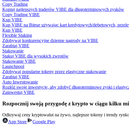
Copy Trading
Zostań traderem kopiującym
Kopiuj najlepszych traderów VIBE dla długoterminowych zysków
Ciesz się podziałem zysków i prowizjami z kopiowania transak
Copy Trading VIBE
Kup VIBE
Kup VIBE na Bitrue używając kart kredytowych/debetowych, przele
Kup VIBE
Flexible Staking
Zdobywaj konkurencyjne dzienne nagrody na VIBE
Zarabiaj VIBE
Stakowanie
Stakuj VIBE dla wysokich zwrotów
Stakowanie VIBE
Launchpool
Zdobywaj popularne tokeny przez elastyczne stakowanie
Informacja
Zarabiaj VIBE
Auto Inwestowanie
Analiza Big Data, w tym informacje handlowe itp.
Rozłóż swoje inwestycje, aby zdobyć długoterminowe zyski i elastyc
Zainwestuj VIBE
Rozpocznij swoją przygodę z krypto w ciągu kilku m
Odkrywaj ceny kryptowalut na żywo, najlepsze tokeny i trendy ryn
App Store
Google Play