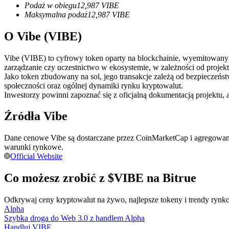
Podaż w obiegu
12,987
VIBE
Kontrakty futures wykorzystujące USDC jako zabezpieczenie
Maksymalna podaż
12,987
VIBE
O Vibe (VIBE)
Vibe (VIBE) to cyfrowy token oparty na blockchainie, wyemitowany w 
zarządzanie czy uczestnictwo w ekosystemie, w zależności od projekt
Jako token zbudowany na sol, jego transakcje zależą od bezpieczeńs
społeczności oraz ogólnej dynamiki rynku kryptowalut.
Inwestorzy powinni zapoznać się z oficjalną dokumentacją projektu, 
Źródła Vibe
Kopiowanie Transakcji
Dołącz do najlepszych traderów
Dane cenowe Vibe są dostarczane przez CoinMarketCap i agregowane
warunki rynkowe.
Official Website
Co możesz zrobić z $VIBE na Bitrue
Odkrywaj ceny kryptowalut na żywo, najlepsze tokeny i trendy rynko
Alpha
Szybka droga do Web 3.0 z handlem Alpha
Handluj VIBE