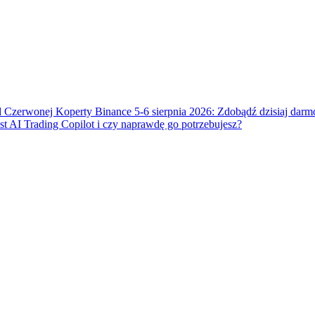
 Czerwonej Koperty Binance 5-6 sierpnia 2026: Zdobądź dzisiaj dar
t AI Trading Copilot i czy naprawdę go potrzebujesz?