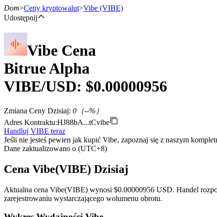
Dom
>
Ceny kryptowalut
>
Vibe
(VIBE)
Udostępnij
Vibe
Cena
Kontrakty terminowe
Bitrue Alpha
VIBE
/USD: $
0.00000956
Zmiana Ceny Dzisiaj
:
0
（
--
%）
Adres Kontraktu
:
HJ88bA...tCvibe
Handluj VIBE teraz
Jeśli nie jesteś pewien jak kupić Vibe, zapoznaj się z naszym kompl
Kontrakty terminowe na USDT
Dane zaktualizowano o (UTC+8)
Kontrakty futures wykorzystujące USDT jako zabezpieczenie
Cena Vibe(VIBE) Dzisiaj
Aktualna cena Vibe(VIBE) wynosi $0.00000956 USD. Handel rozpoczą
zarejestrowaniu wystarczającego wolumenu obrotu.
Wykres Wydajności Vibe