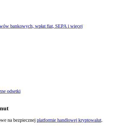
cji
wów bankowych, wpłat fiat, SEPA i więcej
zne odsetki
inut
kowe na bezpiecznej
platformie handlowej kryptowalut
.