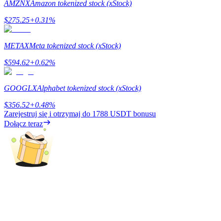
AMZNX
Amazon tokenized stock (xStock)
$
275.25
+
0.31
%
Blokady BTR
METAX
Meta tokenized stock (xStock)
Ekskluzywne inwestycje dla posiadaczy BTR
$
594.62
+
0.62
%
GOOGLX
Alphabet tokenized stock (xStock)
$
356.52
+
0.48
%
Zarejestruj się i otrzymaj do
1788 USDT
bonusu
Dołącz teraz
Pożyczki
Usługa pożyczek wspieranych kryptowalutami