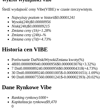
Śledź wydajność ceny Vibe(VIBE) w czasie rzeczywistym.
Najwyższy poziom w historii
$
0.00001241
Wysoki
(24h)
$
0.00000956
Kontrakty terminowe COIN-M
Niski
(24h)
$
0.000009215
Kontrakty terminowe na kryptowaluty
Zmiana ceny
(1h)
+
1.28
%
Zmiana ceny
(24h)
--
%
Zmiana ceny
(7d)
+
4.73
%
TradFi
Historia cen VIBE
Instrumenty pochodne na akcje, forex, metale szlachetne i towa
Porównanie Dat
Niski
Wysoki
Zmiana kwoty
(%)
48H
0.000009094
0.00000956
$
0.0000003076
(
+
3.32
%)
7 Dni
0.000008924
0.00000956
$
0.0000004318
(
+
4.73
%)
30 Dni
0.000008924
0.00001005
$
-0.0000001651
(
-1.69
%)
90 Dni
0.000007556
0.00001241
$
-0.000002393
(
-20.02
%)
Dane Rynkowe Vibe
Ranking rynkowy
1000+
Kapitalizacja rynkowa
$
9,470
Kontrakty terminowe na USDC
0