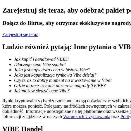
Zarejestruj się teraz, aby odebrać pakiet
Przewodnik
Dołącz do Bitrue, aby otrzymać ekskluzywne nagrod
Przewodnik dla początkujących dotyczący kontraktów futures
Zarejestruj się teraz
Ludzie również pytają: Inne pytania o VI
Jak kupić i handlować VIBE?
Dlaczego cena Vibe spada?
Jaka jest najwyższa cena w historii Vibe?
Jaka jest kapitalizacja rynkowa Vibe dzisiaj?
Czy teraz to dobry moment na inwestowanie w Vibe?
Strategie handlowe
Gdzie możesz uzyskać darmowe nagrody $VIBE?
Jak możesz śledzić cenę Vibe?
Dowiedz się, jak zachować rentowność
Rynki kryptowalut są bardzo zmienne i mogą doświadczać szybkich wa
które możesz ponieść. Polegamy na źródłach zewnętrznych w zakres
dokładność. Informacje udostępniane na tej platformie oraz wszelkie
informacji znajdziesz w naszych
Warunkach Użytkowania
oraz
Polit
VIBE
Handel