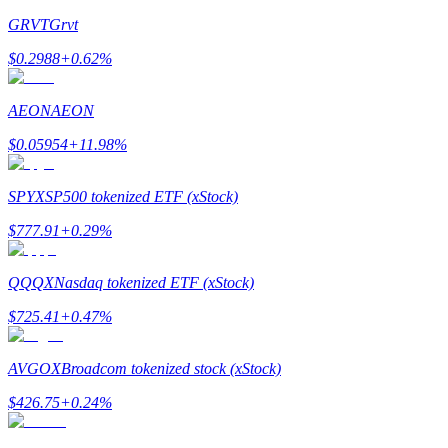
GRVT
Grvt
Stawianie
$
0.2988
+
0.62
%
Wysokie zyski i natychmiastowy dostęp
AEON
AEON
$
0.05954
+
11.98
%
SPYX
SP500 tokenized ETF (xStock)
$
777.91
+
0.29
%
Launchpool
QQQX
Nasdaq tokenized ETF (xStock)
Elastyczne stawianie zakładów, aby zarabiać na popularnych t
$
725.41
+
0.47
%
AVGOX
Broadcom tokenized stock (xStock)
$
426.75
+
0.24
%