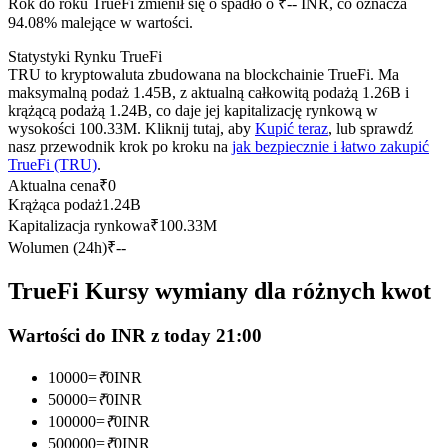
Rok do roku TrueFi zmienił się o spadło o ₹-- INR, co oznacza
Kontrakty terminowe na USDC
94.08% malejące w wartości.
Kontrakty futures wykorzystujące USDC jako zabezpieczenie
Statystyki Rynku TrueFi
TRU to kryptowaluta zbudowana na blockchainie TrueFi. Ma
maksymalną podaż 1.45B, z aktualną całkowitą podażą 1.26B i
krążącą podażą 1.24B, co daje jej kapitalizację rynkową w
wysokości 100.33M. Kliknij tutaj, aby
Kupić teraz
, lub sprawdź
nasz przewodnik krok po kroku na
jak bezpiecznie i łatwo zakupić
TrueFi (TRU)
.
Aktualna cena
₹
0
Krążąca podaż
1.24B
Kapitalizacja rynkowa
₹
100.33M
Kopiowanie Transakcji
Wolumen (24h)
₹
--
Dołącz do najlepszych traderów
TrueFi Kursy wymiany dla różnych kwot
Wartości do INR z today 21:00
10000
=
₹
0
INR
50000
=
₹
0
INR
100000
=
₹
0
INR
500000
=
₹
0
INR