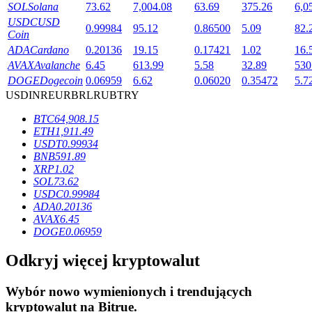
SOL
Solana
73.62
7,004.08
63.69
375.26
6,0
USDC
USD
0.99984
95.12
0.86500
5.09
82.
Coin
ADA
Cardano
0.20136
19.15
0.17421
1.02
16.
AVAX
Avalanche
6.45
613.99
5.58
32.89
530
DOGE
Dogecoin
0.06959
6.62
0.06020
0.35472
5.7
Blokady BTR
USD
INR
EUR
BRL
RUB
TRY
Ekskluzywne inwestycje dla posiadaczy BTR
BTC
64,908.15
ETH
1,911.49
USDT
0.99934
BNB
591.89
XRP
1.02
SOL
73.62
USDC
0.99984
ADA
0.20136
AVAX
6.45
DOGE
0.06959
Pożyczki
Odkryj więcej kryptowalut
Usługa pożyczek wspieranych kryptowalutami
Wybór nowo wymienionych i trendujących
kryptowalut na
Bitrue
.