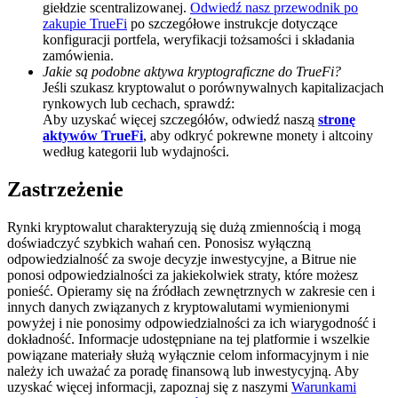
giełdzie scentralizowanej.
Odwiedź nasz przewodnik po
zakupie TrueFi
po szczegółowe instrukcje dotyczące
BTC Welcome Rewards
konfiguracji portfela, weryfikacji tożsamości i składania
Deposit & Trade BTC to Share 25000 USDT prize pool!
zamówienia.
Jakie są podobne aktywa kryptograficzne do TrueFi?
Jeśli szukasz kryptowalut o porównywalnych kapitalizacjach
rynkowych lub cechach, sprawdź:
Aby uzyskać więcej szczegółów, odwiedź naszą
stronę
Deposit CASHCAT & Win
aktywów TrueFi
, aby odkryć pokrewne monety i altcoiny
według kategorii lub wydajności.
Share 500000 CASHCAT prize pool
Zastrzeżenie
Rynki kryptowalut charakteryzują się dużą zmiennością i mogą
Exclusive for BitMart Users
doświadczyć szybkich wahań cen. Ponosisz wyłączną
odpowiedzialność za swoje decyzje inwestycyjne, a Bitrue nie
Register & Trade to Win 500,000 USDT
ponosi odpowiedzialności za jakiekolwiek straty, które możesz
ponieść. Opieramy się na źródłach zewnętrznych w zakresie cen i
innych danych związanych z kryptowalutami wymienionymi
powyżej i nie ponosimy odpowiedzialności za ich wiarygodność i
dokładność. Informacje udostępniane na tej platformie i wszelkie
Precious Metals Trading Carnival
powiązane materiały służą wyłącznie celom informacyjnym i nie
należy ich uważać za poradę finansową lub inwestycyjną. Aby
Trade Gold & Silver · 33,333 USDT Bonus
uzyskać więcej informacji, zapoznaj się z naszymi
Warunkami