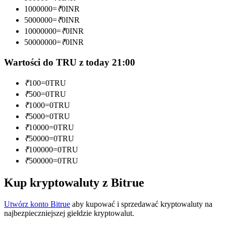
1000000
=
₹
0
INR
Zostań traderem kopiującym
5000000
=
₹
0
INR
10000000
=
₹
0
INR
Ciesz się podziałem zysków i prowizjami z kopiowania
50000000
=
₹
0
INR
transakcji
Wartości do TRU z today 21:00
₹
100
=
0
TRU
₹
500
=
0
TRU
₹
1000
=
0
TRU
₹
5000
=
0
TRU
₹
10000
=
0
TRU
₹
50000
=
0
TRU
Informacja
₹
100000
=
0
TRU
₹
500000
=
0
TRU
Analiza Big Data, w tym informacje handlowe itp.
Kup kryptowaluty z Bitrue
Utwórz konto Bitrue
aby kupować i sprzedawać kryptowaluty na
najbezpieczniejszej giełdzie kryptowalut.