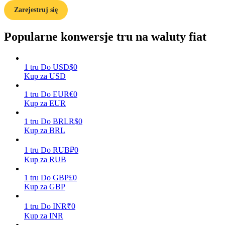
Zarejestruj się
Popularne konwersje tru na waluty fiat
Zarabiać
1
tru
Do
USD
$
0
Kup za USD
1
tru
Do
EUR
€
0
Kup za EUR
1
tru
Do
BRL
R$
0
Kup za BRL
Mocna Świnka
1
tru
Do
RUB
₽
0
Codziennie zdobywaj konkurencyjne nagrody
Kup za RUB
1
tru
Do
GBP
£
0
Kup za GBP
1
tru
Do
INR
₹
0
Kup za INR