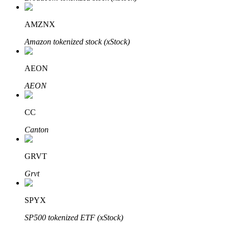
Bitrue
AI
AMZNX
Amazon tokenized stock (xStock)
AEON
AEON
Bitruści Partnerzy
CC
Canton
GRVT
Grvt
Afiliaci Bitrue
SPYX
Aż do 65% prowizji!
SP500 tokenized ETF (xStock)