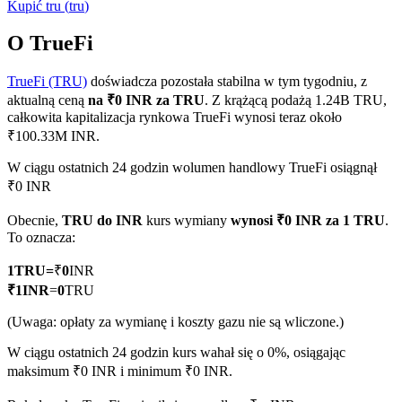
Kupić
tru
(
tru
)
O TrueFi
TrueFi (TRU)
doświadcza pozostała stabilna w tym tygodniu, z
Kontrakty terminowe COIN-M
aktualną ceną
na ₹0 INR za TRU
. Z krążącą podażą 1.24B TRU,
Kontrakty terminowe na kryptowaluty
całkowita kapitalizacja rynkowa TrueFi wynosi teraz około
₹100.33M INR.
W ciągu ostatnich 24 godzin wolumen handlowy TrueFi osiągnął
TradFi
₹0 INR
Instrumenty pochodne na akcje, forex, metale szlachetne i
Obecnie,
TRU do INR
kurs wymiany
wynosi ₹0 INR za 1 TRU
.
towary
To oznacza:
1
TRU
=
₹
0
INR
₹
1
INR
=
0
TRU
(Uwaga: opłaty za wymianę i koszty gazu nie są wliczone.)
W ciągu ostatnich 24 godzin kurs wahał się o 0%, osiągając
maksimum ₹0 INR i minimum ₹0 INR.