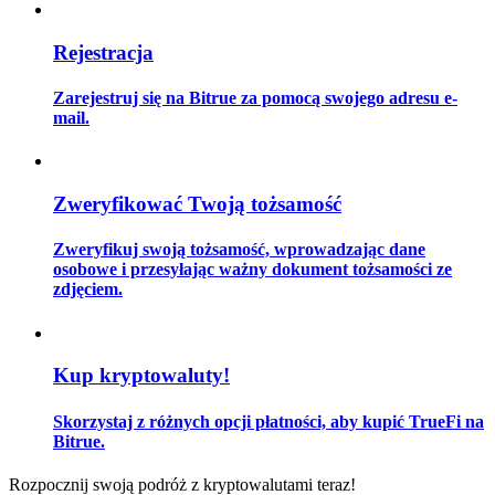
Rejestracja
Przewodnik
Zarejestruj się na Bitrue za pomocą swojego adresu e-
mail.
Przewodnik dla początkujących dotyczący kontraktów futures
Zweryfikować Twoją tożsamość
Zweryfikuj swoją tożsamość, wprowadzając dane
osobowe i przesyłając ważny dokument tożsamości ze
zdjęciem.
Strategie handlowe
Kup kryptowaluty!
Dowiedz się, jak zachować rentowność
Skorzystaj z różnych opcji płatności, aby kupić TrueFi na
Bitrue.
Rozpocznij swoją podróż z kryptowalutami teraz!