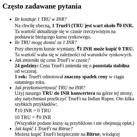
Często zadawane pytania
Ile kosztuje 1 TRU w INR?
Na chwilę obecną,
1 TrueFi (TRU jest wart około ₹0 INR.
Ta wartość aktualizuje się w czasie rzeczywistym na
podstawie bieżącego kursu rynkowego.
Ile TRU mogę dostać za 1 INR?
Przy obecnym kursie wymiany,
₹1 INR może kupić 0 TRU.
Polecaj
Ta wartość waha się w zależności od warunków rynkowych.
Jak zmieniła się cena TrueFi w czasie?
Zaproś przyjaciela, aby otrzymać nagrody pieniężne
24 godziny:
Cena TrueFi zmieniła się o
pozostała stabilna
od wczoraj.
BTC Welcome Rewards
1 rok:
TrueFi odnotował
znaczny spadek ceny
w ciągu
ostatniego roku.
Jak przekonwertować TRU na INR?
Użyj naszego
TRU do INR konwertera
na górze tej strony,
aby natychmiast przeliczyć TrueFi na Indian Rupee. Oto kilka
szybkich przykładów:
₹10 INR = 0 TRU
10 TRU = ₹0 INR
(Wszystkie podane kursy są przybliżone i nie obejmują opłat.)
Jak kupić 1 TrueFi na Bitrue?
Możesz kupić TrueFi bezpiecznie na
Bitrue
, wiodącej