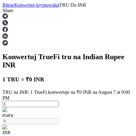
Bitrue
Konwerter kryptowalut
TRU
Do
INR
Share
Kontrakty terminowe
Konwertuj TrueFi
tru
na Indian Rupee
INR
1 TRU = ₹0 INR
Kontrakty terminowe na USDT
TRU na INR: 1 TrueFi konwertuje na ₹0 INR na August 7 at 9:00
PM
Kontrakty futures wykorzystujące USDT jako zabezpieczenie
tru
tru
INR