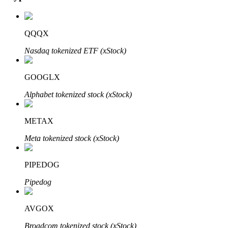
QQQX
Nasdaq tokenized ETF (xStock)
Automatyczna inwestycja
GOOGLX
Zdobądź długoterminowy zysk i elastyczne zainteresowania
Alphabet tokenized stock (xStock)
METAX
Meta tokenized stock (xStock)
PIPEDOG
Pipedog
Naucz się stakingu
AVGOX
Dowiedz się, jak uzyskać dochód pasywny
Broadcom tokenized stock (xStock)