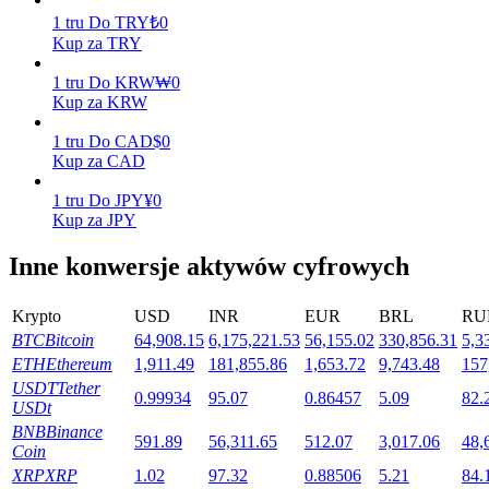
1
tru
Do
TRY
₺
0
Kup za TRY
Stawianie
1
tru
Do
KRW
₩
0
Kup za KRW
Wysokie zyski i natychmiastowy dostęp
1
tru
Do
CAD
$
0
Kup za CAD
1
tru
Do
JPY
¥
0
Kup za JPY
Inne konwersje aktywów cyfrowych
Krypto
USD
INR
EUR
BRL
RU
Launchpool
BTC
Bitcoin
64,908.15
6,175,221.53
56,155.02
330,856.31
5,3
ETH
Ethereum
1,911.49
181,855.86
1,653.72
9,743.48
157
Elastyczne stawianie zakładów, aby zarabiać na popularnych
USDT
Tether
tokenach
0.99934
95.07
0.86457
5.09
82.
USDt
BNB
Binance
591.89
56,311.65
512.07
3,017.06
48,
Coin
XRP
XRP
1.02
97.32
0.88506
5.21
84.