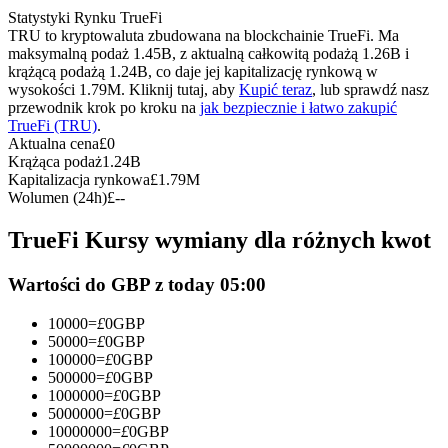
Kontrakty terminowe na USDC
Statystyki Rynku TrueFi
TRU to kryptowaluta zbudowana na blockchainie TrueFi. Ma
Kontrakty futures wykorzystujące USDC jako zabezpieczenie
maksymalną podaż 1.45B, z aktualną całkowitą podażą 1.26B i
krążącą podażą 1.24B, co daje jej kapitalizację rynkową w
wysokości 1.79M. Kliknij tutaj, aby
Kupić teraz
, lub sprawdź nasz
przewodnik krok po kroku na
jak bezpiecznie i łatwo zakupić
TrueFi (TRU)
.
Aktualna cena
£
0
Krążąca podaż
1.24B
Kapitalizacja rynkowa
£
1.79M
Wolumen (24h)
£
--
TrueFi Kursy wymiany dla różnych kwot
Kopiowanie Transakcji
Dołącz do najlepszych traderów
Wartości do GBP z today 05:00
10000
=
£
0
GBP
50000
=
£
0
GBP
100000
=
£
0
GBP
500000
=
£
0
GBP
1000000
=
£
0
GBP
5000000
=
£
0
GBP
10000000
=
£
0
GBP