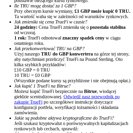
podstawie bieżącego kursu rynkowego.
Ile TRU mogę dostać za 1 GBP?
Przy obecnym kursie wymiany,
£1 GBP może kupić 0 TRU.
Ta wartość waha się w zależności od warunków rynkowych.
Jak zmieniła się cena TrueFi w czasie?
24 godziny:
Cena TrueFi zmieniła się o
pozostała stabilna
od wczoraj.
1 rok:
TrueFi odnotował
znaczny spadek ceny
w ciągu
ostatniego roku.
Jak przekonwertować TRU na GBP?
Polecaj
Użyj naszego
TRU do GBP konwertera
na górze tej strony,
aby natychmiast przeliczyć TrueFi na Pound Sterling. Oto
Zaproś przyjaciela, aby otrzymać nagrody pieniężne
kilka szybkich przykładów:
£10 GBP = 0 TRU
Deposit CASHCAT & Win
10 TRU = £0 GBP
(Wszystkie podane kursy są przybliżone i nie obejmują opłat.)
Jak kupić 1 TrueFi na Bitrue?
Możesz kupić TrueFi bezpiecznie na
Bitrue
, wiodącej
giełdzie scentralizowanej.
Odwiedź nasz przewodnik po
zakupie TrueFi
po szczegółowe instrukcje dotyczące
konfiguracji portfela, weryfikacji tożsamości i składania
zamówienia.
Jakie są podobne aktywa kryptograficzne do TrueFi?
Jeśli szukasz kryptowalut o porównywalnych kapitalizacjach
rynkowych lub cechach, sprawdź: