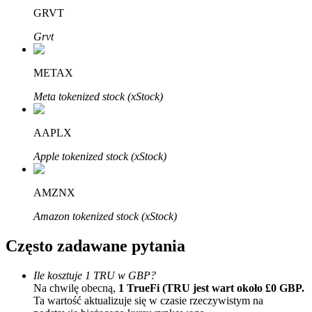
Bitrue
AI
GRVT
Grvt
METAX
Meta tokenized stock (xStock)
Bitruści Partnerzy
AAPLX
Apple tokenized stock (xStock)
AMZNX
Amazon tokenized stock (xStock)
Często zadawane pytania
Afiliaci Bitrue
Ile kosztuje 1 TRU w GBP?
Aż do 65% prowizji!
Na chwilę obecną,
1 TrueFi (TRU jest wart około £0 GBP.
Ta wartość aktualizuje się w czasie rzeczywistym na