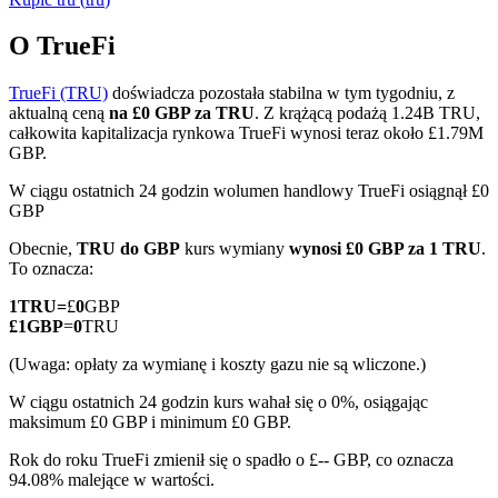
O TrueFi
TrueFi (TRU)
doświadcza pozostała stabilna w tym tygodniu, z
Kontrakty terminowe COIN-M
aktualną ceną
na £0 GBP za TRU
. Z krążącą podażą 1.24B TRU,
całkowita kapitalizacja rynkowa TrueFi wynosi teraz około £1.79M
Kontrakty terminowe na kryptowaluty
GBP.
W ciągu ostatnich 24 godzin wolumen handlowy TrueFi osiągnął £0
GBP
TradFi
Obecnie,
TRU do GBP
kurs wymiany
wynosi £0 GBP za 1 TRU
.
Instrumenty pochodne na akcje, forex, metale szlachetne i
To oznacza:
towary
1
TRU
=
£
0
GBP
£
1
GBP
=
0
TRU
(Uwaga: opłaty za wymianę i koszty gazu nie są wliczone.)
W ciągu ostatnich 24 godzin kurs wahał się o 0%, osiągając
maksimum £0 GBP i minimum £0 GBP.
Rok do roku TrueFi zmienił się o spadło o £-- GBP, co oznacza
94.08% malejące w wartości.