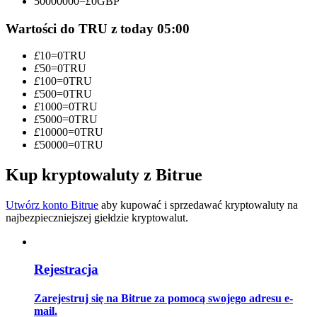
50000000
=
£
0
GBP
Zostań traderem kopiującym
Wartości do TRU z today 05:00
Ciesz się podziałem zysków i prowizjami z kopiowania
£
10
=
0
TRU
transakcji
£
50
=
0
TRU
£
100
=
0
TRU
£
500
=
0
TRU
£
1000
=
0
TRU
£
5000
=
0
TRU
£
10000
=
0
TRU
£
50000
=
0
TRU
Kup kryptowaluty z Bitrue
Informacja
Utwórz konto Bitrue
aby kupować i sprzedawać kryptowaluty na
najbezpieczniejszej giełdzie kryptowalut.
Analiza Big Data, w tym informacje handlowe itp.
Rejestracja
Zarejestruj się na Bitrue za pomocą swojego adresu e-
mail.