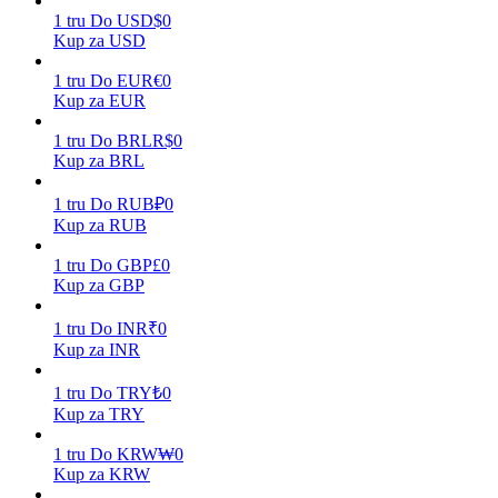
1
tru
Do
USD
$
0
Kup za USD
1
tru
Do
EUR
€
0
Zarabiać
Kup za EUR
1
tru
Do
BRL
R$
0
Kup za BRL
1
tru
Do
RUB
₽
0
Kup za RUB
1
tru
Do
GBP
£
0
Kup za GBP
Mocna Świnka
1
tru
Do
INR
₹
0
Kup za INR
Codziennie zdobywaj konkurencyjne nagrody
1
tru
Do
TRY
₺
0
Kup za TRY
1
tru
Do
KRW
₩
0
Kup za KRW