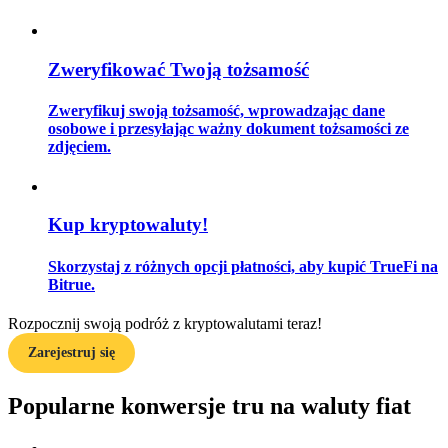
Zweryfikować Twoją tożsamość
Przewodnik
Zweryfikuj swoją tożsamość, wprowadzając dane
Przewodnik dla początkujących dotyczący kontraktów futures
osobowe i przesyłając ważny dokument tożsamości ze
zdjęciem.
Kup kryptowaluty!
Skorzystaj z różnych opcji płatności, aby kupić TrueFi na
Bitrue.
Strategie handlowe
Rozpocznij swoją podróż z kryptowalutami teraz!
Dowiedz się, jak zachować rentowność
Zarejestruj się
Popularne konwersje tru na waluty fiat