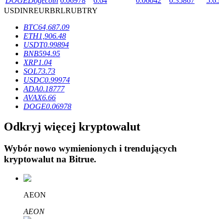
DOGE
Dogecoin
0.06978
6.64
0.06042
0.35867
5.6
USD
INR
EUR
BRL
RUB
TRY
BTC
64,687.09
ETH
1,906.48
USDT
0.99894
BNB
594.95
Blokady BTR
XRP
1.04
SOL
73.73
Ekskluzywne inwestycje dla posiadaczy BTR
USDC
0.99974
ADA
0.18777
AVAX
6.66
DOGE
0.06978
Odkryj więcej kryptowalut
Wybór nowo wymienionych i trendujących
kryptowalut na
Bitrue
.
Pożyczki
Usługa pożyczek wspieranych kryptowalutami
AEON
AEON