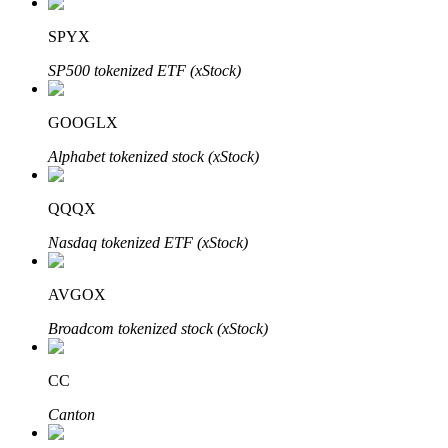
SPYX
SP500 tokenized ETF (xStock)
GOOGLX
Automatyczna inwestycja
Alphabet tokenized stock (xStock)
Zdobądź długoterminowy zysk i elastyczne zainteresowania
QQQX
Nasdaq tokenized ETF (xStock)
AVGOX
Broadcom tokenized stock (xStock)
CC
Naucz się stakingu
Canton
Dowiedz się, jak uzyskać dochód pasywny