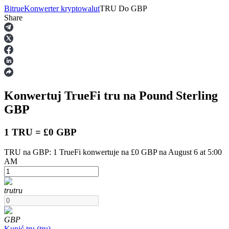
Bitrue
Konwerter kryptowalut
TRU
Do
GBP
Share
Kontrakty terminowe
Konwertuj TrueFi
tru
na Pound Sterling
GBP
1 TRU = £0 GBP
TRU na GBP: 1 TrueFi konwertuje na £0 GBP na August 6 at 5:00
Kontrakty terminowe na USDT
AM
Kontrakty futures wykorzystujące USDT jako zabezpieczenie
tru
tru
GBP
Kupić
tru
(
tru
)