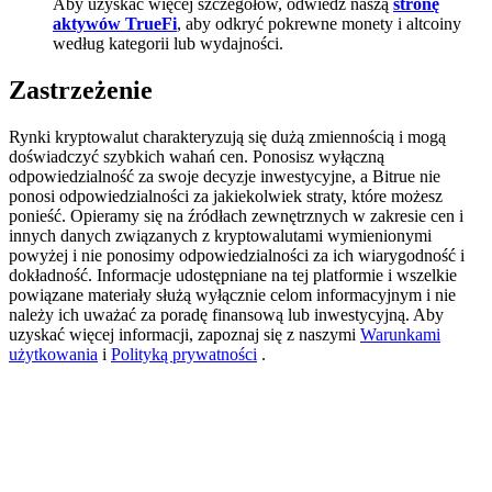
Aby uzyskać więcej szczegółów, odwiedź naszą
stronę
aktywów TrueFi
, aby odkryć pokrewne monety i altcoiny
Deposit CASHCAT & Win
według kategorii lub wydajności.
Share 500000 CASHCAT prize pool
Zastrzeżenie
Rynki kryptowalut charakteryzują się dużą zmiennością i mogą
doświadczyć szybkich wahań cen. Ponosisz wyłączną
Exclusive for BitMart Users
odpowiedzialność za swoje decyzje inwestycyjne, a Bitrue nie
ponosi odpowiedzialności za jakiekolwiek straty, które możesz
Register & Trade to Win 500,000 USDT
ponieść. Opieramy się na źródłach zewnętrznych w zakresie cen i
innych danych związanych z kryptowalutami wymienionymi
powyżej i nie ponosimy odpowiedzialności za ich wiarygodność i
dokładność. Informacje udostępniane na tej platformie i wszelkie
Precious Metals Trading Carnival
powiązane materiały służą wyłącznie celom informacyjnym i nie
należy ich uważać za poradę finansową lub inwestycyjną. Aby
Trade Gold & Silver · 33,333 USDT Bonus
uzyskać więcej informacji, zapoznaj się z naszymi
Warunkami
użytkowania
i
Polityką prywatności
.
USDT New User Exclusive 10% APR
USDT Flexible Staking | Daily Rewards