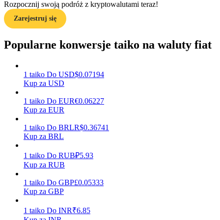
Rozpocznij swoją podróż z kryptowalutami teraz!
Zarejestruj się
Zarabiać
Popularne konwersje taiko na waluty fiat
1
taiko
Do
USD
$
0.07194
Kup za USD
1
taiko
Do
EUR
€
0.06227
Kup za EUR
1
taiko
Do
BRL
R$
0.36741
Kup za BRL
Mocna Świnka
Codziennie zdobywaj konkurencyjne nagrody
1
taiko
Do
RUB
₽
5.93
Kup za RUB
1
taiko
Do
GBP
£
0.05333
Kup za GBP
1
taiko
Do
INR
₹
6.85
Kup za INR