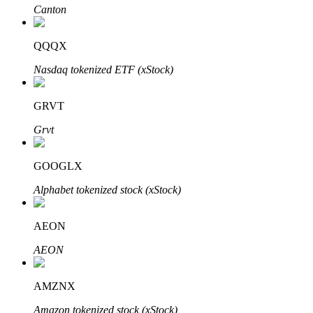
Bitrue
AI
Canton
QQQX
Nasdaq tokenized ETF (xStock)
GRVT
Bitruści Partnerzy
Grvt
GOOGLX
Alphabet tokenized stock (xStock)
AEON
AEON
Afiliaci Bitrue
AMZNX
Aż do 65% prowizji!
Amazon tokenized stock (xStock)