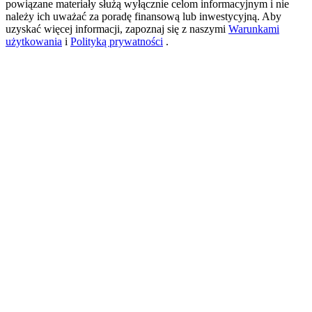
powiązane materiały służą wyłącznie celom informacyjnym i nie
należy ich uważać za poradę finansową lub inwestycyjną. Aby
uzyskać więcej informacji, zapoznaj się z naszymi
Warunkami
użytkowania
i
Polityką prywatności
.
USDT New User Exclusive 10% APR
USDT Flexible Staking | Daily Rewards
BTC New User Exclusive: 6.5% APR
BTC Flexible Staking | Daily Rewards
Więcej wydarzeń