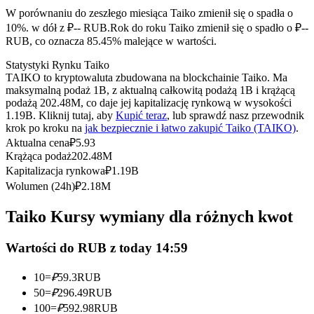
Kontrakty terminowe na USDC
W porównaniu do zeszłego miesiąca Taiko zmienił się o spadła o
Kontrakty futures wykorzystujące USDC jako zabezpieczenie
10%. w dół z ₽-- RUB.
Rok do roku Taiko zmienił się o spadło o ₽--
RUB, co oznacza 85.45% malejące w wartości.
Statystyki Rynku Taiko
TAIKO to kryptowaluta zbudowana na blockchainie Taiko. Ma
maksymalną podaż 1B, z aktualną całkowitą podażą 1B i krążącą
podażą 202.48M, co daje jej kapitalizację rynkową w wysokości
1.19B. Kliknij tutaj, aby
Kupić teraz
, lub sprawdź nasz przewodnik
krok po kroku na
jak bezpiecznie i łatwo zakupić Taiko (TAIKO)
.
Aktualna cena
₽
5.93
Krążąca podaż
202.48M
Kopiowanie Transakcji
Kapitalizacja rynkowa
₽
1.19B
Wolumen (24h)
₽
2.18M
Dołącz do najlepszych traderów
Taiko Kursy wymiany dla różnych kwot
Wartości do RUB z today 14:59
10
=
₽
59.3
RUB
50
=
₽
296.49
RUB
100
=
₽
592.98
RUB