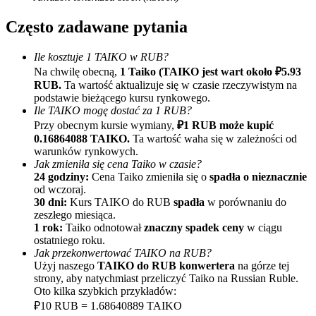
Często zadawane pytania
Ile kosztuje 1 TAIKO w RUB?
Na chwilę obecną,
1 Taiko (TAIKO jest wart około ₽5.93
RUB.
Ta wartość aktualizuje się w czasie rzeczywistym na
podstawie bieżącego kursu rynkowego.
Ile TAIKO mogę dostać za 1 RUB?
Polecaj
Przy obecnym kursie wymiany,
₽1 RUB może kupić
0.16864088 TAIKO.
Ta wartość waha się w zależności od
Zaproś przyjaciela, aby otrzymać nagrody pieniężne
warunków rynkowych.
Jak zmieniła się cena Taiko w czasie?
BTC Welcome Rewards
24 godziny:
Cena Taiko zmieniła się o
spadła o nieznacznie
od wczoraj.
30 dni:
Kurs TAIKO do RUB
spadła
w porównaniu do
zeszłego miesiąca.
1 rok:
Taiko odnotował
znaczny spadek ceny
w ciągu
ostatniego roku.
Jak przekonwertować TAIKO na RUB?
Użyj naszego
TAIKO do RUB konwertera
na górze tej
strony, aby natychmiast przeliczyć Taiko na Russian Ruble.
Oto kilka szybkich przykładów:
₽10 RUB = 1.68640889 TAIKO