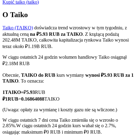
Kupić
taiko
(
taiko
)
O Taiko
Taiko (TAIKO)
doświadcza trend wzrostowy w tym tygodniu, z
Kontrakty terminowe COIN-M
aktualną ceną
na ₽5.93 RUB za TAIKO
. Z krążącą podażą
Kontrakty terminowe na kryptowaluty
202.48M TAIKO, całkowita kapitalizacja rynkowa Taiko wynosi
teraz około ₽1.19B RUB.
W ciągu ostatnich 24 godzin wolumen handlowy Taiko osiągnął
TradFi
₽2.18M RUB
Instrumenty pochodne na akcje, forex, metale szlachetne i
Obecnie,
TAIKO do RUB
kurs wymiany
wynosi ₽5.93 RUB za 1
towary
TAIKO
. To oznacza:
1
TAIKO
=
₽
5.93
RUB
₽
1
RUB
=
0.16864088
TAIKO
(Uwaga: opłaty za wymianę i koszty gazu nie są wliczone.)
W ciągu ostatnich 7 dni cena Taiko zmieniła się o wzrosło o
2.85%.
W ciągu ostatnich 24 godzin kurs wahał się o 2.7%,
osiągając maksimum ₽0 RUB i minimum ₽0 RUB.