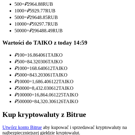
500
=
₽
2964.88
RUB
Zostań traderem kopiującym
1000
=
₽
5929.77
RUB
5000
=
₽
29648.85
RUB
Ciesz się podziałem zysków i prowizjami z kopiowania
10000
=
₽
59297.7
RUB
transakcji
50000
=
₽
296488.49
RUB
Wartości do TAIKO z today 14:59
₽
100
=
16.864061
TAIKO
₽
500
=
84.320306
TAIKO
₽
1000
=
168.640612
TAIKO
₽
5000
=
843.203061
TAIKO
₽
10000
=
1,686.406122
TAIKO
Informacja
₽
50000
=
8,432.030612
TAIKO
₽
100000
=
16,864.061225
TAIKO
Analiza Big Data, w tym informacje handlowe itp.
₽
500000
=
84,320.306126
TAIKO
Kup kryptowaluty z Bitrue
Utwórz konto Bitrue
aby kupować i sprzedawać kryptowaluty na
najbezpieczniejszej giełdzie kryptowalut.