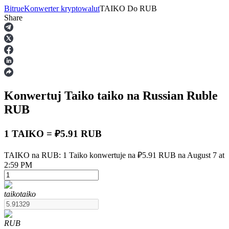
Bitrue
Konwerter kryptowalut
TAIKO
Do
RUB
Share
Kontrakty terminowe
Konwertuj Taiko
taiko
na Russian Ruble
RUB
1 TAIKO = ₽5.91 RUB
Kontrakty terminowe na USDT
TAIKO na RUB: 1 Taiko konwertuje na ₽5.91 RUB na August 7 at
2:59 PM
Kontrakty futures wykorzystujące USDT jako zabezpieczenie
taiko
taiko
RUB