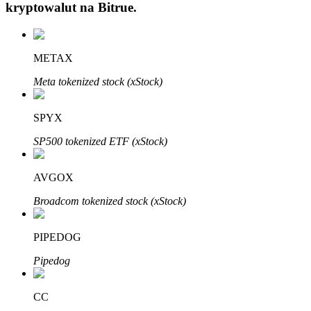
kryptowalut na
Bitrue
.
METAX
Meta tokenized stock (xStock)
Automatyczna inwestycja
SPYX
Zdobądź długoterminowy zysk i elastyczne zainteresowania
SP500 tokenized ETF (xStock)
AVGOX
Broadcom tokenized stock (xStock)
PIPEDOG
Pipedog
Naucz się stakingu
Dowiedz się, jak uzyskać dochód pasywny
CC