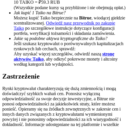
10 TAIKO = ₽59.3 RUB
(Wszystkie podane kursy są przybliżone i nie obejmują opłat.)
BTC Welcome Rewards
Jak kupić 1 Taiko na Bitrue?
Deposit & Trade BTC to Share 25000 USDT prize pool!
Możesz kupić Taiko bezpiecznie na
Bitrue
, wiodącej giełdzie
scentralizowanej.
Odwiedź nasz przewodnik po zakupie
Taiko
po szczegółowe instrukcje dotyczące konfiguracji
portfela, weryfikacji tożsamości i składania zamówienia.
Jakie są podobne aktywa kryptograficzne do Taiko?
Deposit CASHCAT & Win
Jeśli szukasz kryptowalut o porównywalnych kapitalizacjach
rynkowych lub cechach, sprawdź:
Share 500000 CASHCAT prize pool
Aby uzyskać więcej szczegółów, odwiedź naszą
stronę
aktywów Taiko
, aby odkryć pokrewne monety i altcoiny
według kategorii lub wydajności.
Zastrzeżenie
Exclusive for BitMart Users
Register & Trade to Win 500,000 USDT
Rynki kryptowalut charakteryzują się dużą zmiennością i mogą
doświadczyć szybkich wahań cen. Ponosisz wyłączną
odpowiedzialność za swoje decyzje inwestycyjne, a Bitrue nie
ponosi odpowiedzialności za jakiekolwiek straty, które możesz
ponieść. Opieramy się na źródłach zewnętrznych w zakresie cen i
Precious Metals Trading Carnival
innych danych związanych z kryptowalutami wymienionymi
powyżej i nie ponosimy odpowiedzialności za ich wiarygodność i
Trade Gold & Silver · 33,333 USDT Bonus
dokładność. Informacje udostępniane na tej platformie i wszelkie