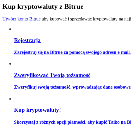
Zostań traderem kopiującym
Kup kryptowaluty z Bitrue
Ciesz się podziałem zysków i prowizjami z kopiowania transak
Utwórz konto Bitrue
aby kupować i sprzedawać kryptowaluty na najbe
Rejestracja
Zarejestruj się na Bitrue za pomocą swojego adresu e-mail.
Informacja
Zweryfikować Twoją tożsamość
Analiza Big Data, w tym informacje handlowe itp.
Zweryfikuj swoją tożsamość, wprowadzając dane osobowe i
Kup kryptowaluty!
Skorzystaj z różnych opcji płatności, aby kupić Taiko na Bi