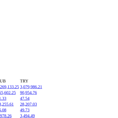
UB
TRY
,269,133.25
3,079,986.21
55,602.25
90,954.76
1.33
47.54
8,255.61
28,207.03
5.08
49.73
,978.26
3,494.49