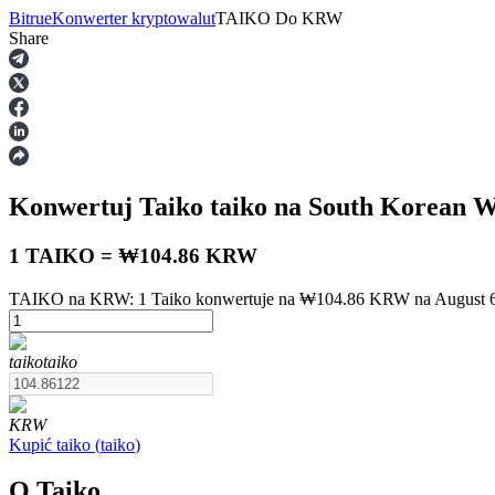
Bitrue
Konwerter kryptowalut
TAIKO
Do
KRW
Share
Kontrakty terminowe
Konwertuj Taiko
taiko
na South Korean 
1 TAIKO = ₩104.86 KRW
TAIKO na KRW: 1 Taiko konwertuje na ₩104.86 KRW na August 6
Kontrakty terminowe na USDT
taiko
taiko
Kontrakty futures wykorzystujące USDT jako zabezpieczenie
KRW
Kupić
taiko
(
taiko
)
O Taiko