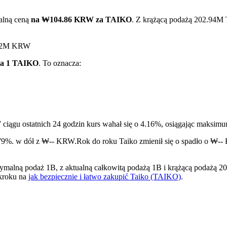
alną ceną
na ₩104.86 KRW za TAIKO
. Z krążącą podażą 202.94M 
₩2.2M KRW
za 1 TAIKO
. To oznacza:
ry
 ciągu ostatnich 24 godzin kurs wahał się o 4.16%, osiągając ma
2.79%. w dół z ₩-- KRW.
Rok do roku Taiko zmienił się o spadło o ₩-
alną podaż 1B, z aktualną całkowitą podażą 1B i krążącą podażą 202
 kroku na
jak bezpiecznie i łatwo zakupić Taiko (TAIKO)
.