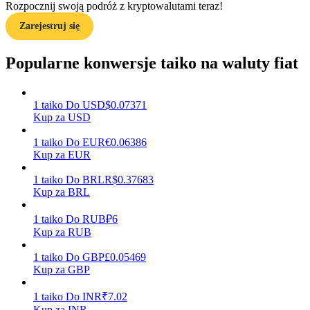
Rozpocznij swoją podróż z kryptowalutami teraz!
Zarejestruj się
Przewodnik
Przewodnik dla początkujących dotyczący kontraktów futures
Popularne konwersje taiko na waluty fiat
1
taiko
Do
USD
$
0.07371
Kup za USD
1
taiko
Do
EUR
€
0.06386
Kup za EUR
1
taiko
Do
BRL
R$
0.37683
Kup za BRL
Strategie handlowe
Dowiedz się, jak zachować rentowność
1
taiko
Do
RUB
₽
6
Kup za RUB
1
taiko
Do
GBP
£
0.05469
Kup za GBP
1
taiko
Do
INR
₹
7.02
Kup za INR