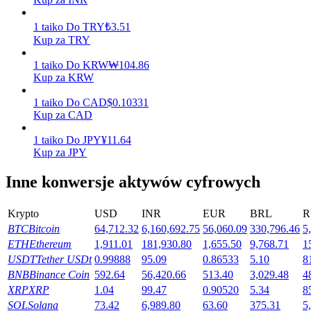
Zarabiać
1
taiko
Do
TRY
₺
3.51
Kup za TRY
1
taiko
Do
KRW
₩
104.86
Kup za KRW
1
taiko
Do
CAD
$
0.10331
Kup za CAD
1
taiko
Do
JPY
¥
11.64
Kup za JPY
Mocna Świnka
Inne konwersje aktywów cyfrowych
Codziennie zdobywaj konkurencyjne nagrody
Krypto
USD
INR
EUR
BRL
R
BTC
Bitcoin
64,712.32
6,160,692.75
56,060.09
330,796.46
5
ETH
Ethereum
1,911.01
181,930.80
1,655.50
9,768.71
1
USDT
Tether USDt
0.99888
95.09
0.86533
5.10
8
BNB
Binance Coin
592.64
56,420.66
513.40
3,029.48
4
XRP
XRP
1.04
99.47
0.90520
5.34
8
SOL
Solana
73.42
6,989.80
63.60
375.31
5