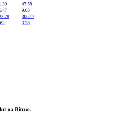
1.39
47.58
6.47
9.63
23.78
306.17
.62
3.28
okenach
lut na
Bitrue
.