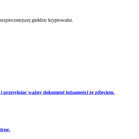
cji
zpieczniejszej giełdzie kryptowalut.
 przesyłając ważny dokument tożsamości ze zdjęciem.
true.