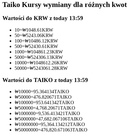
Taiko Kursy wymiany dla różnych kwot
Kontrakty futures wykorzystujące USDC jako zabezpieczenie
Wartości do KRW z today 13:59
10
=
₩
1048.61
KRW
50
=
₩
5243.06
KRW
100
=
₩
10486.12
KRW
500
=
₩
52430.61
KRW
1000
=
₩
104861.23
KRW
5000
=
₩
524306.13
KRW
10000
=
₩
1048612.26
KRW
50000
=
₩
5243061.28
KRW
Kopiowanie Transakcji
Dołącz do najlepszych traderów
Wartości do TAIKO z today 13:59
₩
10000
=
95.364134
TAIKO
₩
50000
=
476.820671
TAIKO
₩
100000
=
953.641342
TAIKO
₩
500000
=
4,768.20671
TAIKO
₩
1000000
=
9,536.413421
TAIKO
₩
5000000
=
47,682.067106
TAIKO
₩
10000000
=
95,364.134212
TAIKO
₩
50000000
=
476,820.671063
TAIKO