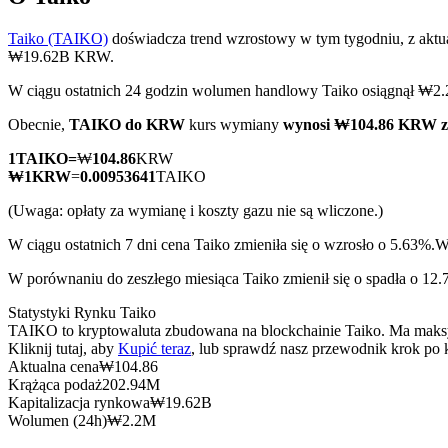
Taiko (TAIKO)
doświadcza trend wzrostowy w tym tygodniu, z aktu
₩19.62B KRW.
W ciągu ostatnich 24 godzin wolumen handlowy Taiko osiągnął 
Kontrakty terminowe COIN-M
Obecnie,
TAIKO do KRW
kurs wymiany
wynosi ₩104.86 KRW 
Kontrakty terminowe na kryptowaluty
1
TAIKO
=
₩
104.86
KRW
₩
1
KRW
=
0.00953641
TAIKO
TradFi
(Uwaga: opłaty za wymianę i koszty gazu nie są wliczone.)
Instrumenty pochodne na akcje, forex, metale szlachetne i towa
W ciągu ostatnich 7 dni cena Taiko zmieniła się o wzrosło o 5.63%.
W
W porównaniu do zeszłego miesiąca Taiko zmienił się o spadła o 1
Statystyki Rynku Taiko
TAIKO to kryptowaluta zbudowana na blockchainie Taiko. Ma maksym
Kliknij tutaj, aby
Kupić teraz
, lub sprawdź nasz przewodnik krok po
Aktualna cena
₩
104.86
Krążąca podaż
202.94M
Kapitalizacja rynkowa
₩
19.62B
Wolumen (24h)
₩
2.2M
Kontrakty terminowe na USDC