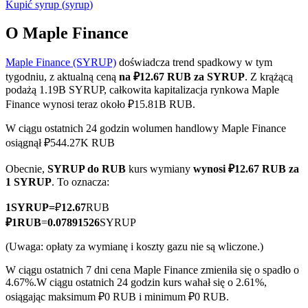
Kupić
syrup
(
syrup
)
O Maple Finance
Maple Finance (SYRUP)
doświadcza trend spadkowy w tym
Kontrakty terminowe COIN-M
tygodniu, z aktualną ceną
na ₽12.67 RUB za SYRUP
. Z krążącą
Kontrakty terminowe na kryptowaluty
podażą 1.19B SYRUP, całkowita kapitalizacja rynkowa Maple
Finance wynosi teraz około ₽15.81B RUB.
W ciągu ostatnich 24 godzin wolumen handlowy Maple Finance
TradFi
osiągnął ₽544.27K RUB
Instrumenty pochodne na akcje, forex, metale szlachetne i
Obecnie,
SYRUP do RUB
kurs wymiany
wynosi ₽12.67 RUB za
towary
1 SYRUP
. To oznacza:
1
SYRUP
=
₽
12.67
RUB
₽
1
RUB
=
0.07891526
SYRUP
(Uwaga: opłaty za wymianę i koszty gazu nie są wliczone.)
W ciągu ostatnich 7 dni cena Maple Finance zmieniła się o spadło o
4.67%.
W ciągu ostatnich 24 godzin kurs wahał się o 2.61%,
osiągając maksimum ₽0 RUB i minimum ₽0 RUB.