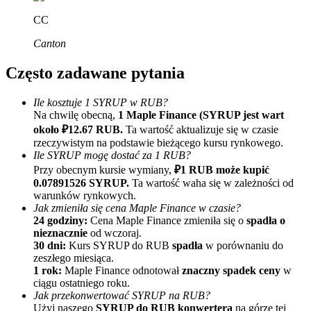
CC
Canton
Często zadawane pytania
Ile kosztuje 1 SYRUP w RUB?
Na chwilę obecną,
1 Maple Finance (SYRUP jest wart
Polecaj
około ₽12.67 RUB.
Ta wartość aktualizuje się w czasie
Zaproś przyjaciela, aby otrzymać nagrody pieniężne
rzeczywistym na podstawie bieżącego kursu rynkowego.
Ile SYRUP mogę dostać za 1 RUB?
Deposit CASHCAT & Win
Przy obecnym kursie wymiany,
₽1 RUB może kupić
0.07891526 SYRUP.
Ta wartość waha się w zależności od
warunków rynkowych.
Jak zmieniła się cena Maple Finance w czasie?
24 godziny:
Cena Maple Finance zmieniła się o
spadła o
nieznacznie
od wczoraj.
30 dni:
Kurs SYRUP do RUB
spadła
w porównaniu do
zeszłego miesiąca.
1 rok:
Maple Finance odnotował
znaczny spadek ceny
w
ciągu ostatniego roku.
Jak przekonwertować SYRUP na RUB?
Użyj naszego
SYRUP do RUB konwertera
na górze tej