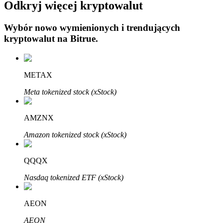
Odkryj więcej kryptowalut
Wybór nowo wymienionych i trendujących
kryptowalut na
Bitrue
.
Automatyczna inwestycja
METAX
Zdobądź długoterminowy zysk i elastyczne zainteresowania
Meta tokenized stock (xStock)
AMZNX
Amazon tokenized stock (xStock)
QQQX
Nasdaq tokenized ETF (xStock)
Naucz się stakingu
AEON
Dowiedz się, jak uzyskać dochód pasywny
AEON