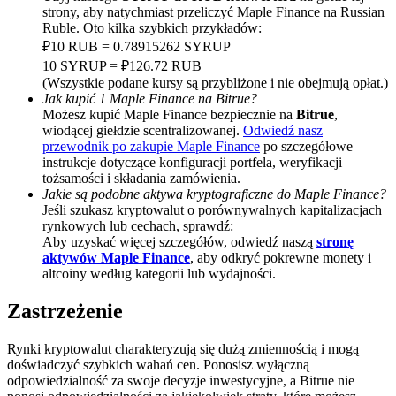
strony, aby natychmiast przeliczyć Maple Finance na Russian
Deposit CASHCAT & Win
Ruble. Oto kilka szybkich przykładów:
₽10 RUB = 0.78915262 SYRUP
Share 500000 CASHCAT prize pool
10 SYRUP = ₽126.72 RUB
(Wszystkie podane kursy są przybliżone i nie obejmują opłat.)
Jak kupić 1 Maple Finance na Bitrue?
Możesz kupić Maple Finance bezpiecznie na
Bitrue
,
wiodącej giełdzie scentralizowanej.
Odwiedź nasz
Exclusive for BitMart Users
przewodnik po zakupie Maple Finance
po szczegółowe
Register & Trade to Win 500,000 USDT
instrukcje dotyczące konfiguracji portfela, weryfikacji
tożsamości i składania zamówienia.
Jakie są podobne aktywa kryptograficzne do Maple Finance?
Jeśli szukasz kryptowalut o porównywalnych kapitalizacjach
rynkowych lub cechach, sprawdź:
Precious Metals Trading Carnival
Aby uzyskać więcej szczegółów, odwiedź naszą
stronę
aktywów Maple Finance
, aby odkryć pokrewne monety i
Trade Gold & Silver · 33,333 USDT Bonus
altcoiny według kategorii lub wydajności.
Zastrzeżenie
USDT New User Exclusive 10% APR
Rynki kryptowalut charakteryzują się dużą zmiennością i mogą
doświadczyć szybkich wahań cen. Ponosisz wyłączną
USDT Flexible Staking | Daily Rewards
odpowiedzialność za swoje decyzje inwestycyjne, a Bitrue nie