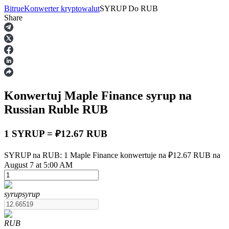
Bitrue
Konwerter kryptowalut
SYRUP
Do
RUB
Share
Kontrakty terminowe
Konwertuj Maple Finance
syrup
na
Russian Ruble
RUB
1 SYRUP = ₽12.67 RUB
Kontrakty terminowe na USDT
SYRUP na RUB: 1 Maple Finance konwertuje na ₽12.67 RUB na
August 7 at 5:00 AM
Kontrakty futures wykorzystujące USDT jako zabezpieczenie
syrup
syrup
RUB