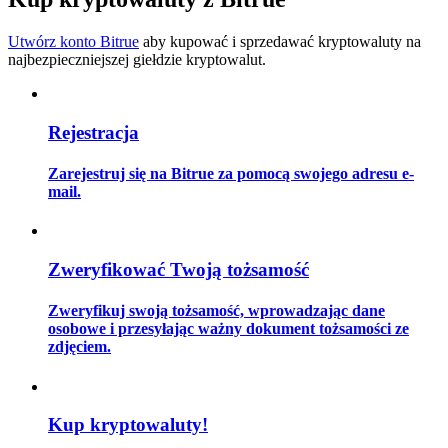
Utwórz konto Bitrue
aby kupować i sprzedawać kryptowaluty na
najbezpieczniejszej giełdzie kryptowalut.
Przewodnik
Przewodnik dla początkujących dotyczący kontraktów futures
Rejestracja
Zarejestruj się na Bitrue za pomocą swojego adresu e-
mail.
Zweryfikować Twoją tożsamość
Zweryfikuj swoją tożsamość, wprowadzając dane
Strategie handlowe
osobowe i przesyłając ważny dokument tożsamości ze
zdjęciem.
Dowiedz się, jak zachować rentowność
Kup kryptowaluty!