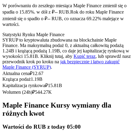
Kontrakty terminowe na USDC
W porównaniu do zeszłego miesiąca Maple Finance zmienił się o
Kontrakty futures wykorzystujące USDC jako zabezpieczenie
spadła o 15.85%. w dół z ₽-- RUB.
Rok do roku Maple Finance
zmienił się o spadło o ₽-- RUB, co oznacza 69.22% malejące w
wartości.
Statystyki Rynku Maple Finance
SYRUP to kryptowaluta zbudowana na blockchainie Maple
Finance. Ma maksymalną podaż 0, z aktualną całkowitą podażą
1.24B i krążącą podażą 1.19B, co daje jej kapitalizację rynkową w
wysokości 15.81B. Kliknij tutaj, aby
Kupić teraz
, lub sprawdź nasz
przewodnik krok po kroku na
jak bezpiecznie i łatwo zakupić
Maple Finance (SYRUP)
.
Kopiowanie Transakcji
Aktualna cena
₽
12.67
Krążąca podaż
1.19B
Dołącz do najlepszych traderów
Kapitalizacja rynkowa
₽
15.81B
Wolumen (24h)
₽
544.27K
Maple Finance Kursy wymiany dla
różnych kwot
Wartości do RUB z today 05:00