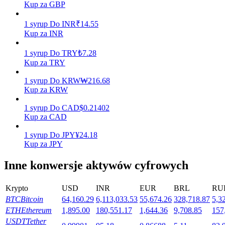
Kup za GBP
1
syrup
Do
INR
₹
14.55
Kup za INR
Stawianie
1
syrup
Do
TRY
₺
7.28
Wysokie zyski i natychmiastowy dostęp
Kup za TRY
1
syrup
Do
KRW
₩
216.68
Kup za KRW
1
syrup
Do
CAD
$
0.21402
Kup za CAD
1
syrup
Do
JPY
¥
24.18
Kup za JPY
Launchpool
Inne konwersje aktywów cyfrowych
Elastyczne stawianie zakładów, aby zarabiać na popularnych
tokenach
Krypto
USD
INR
EUR
BRL
RU
BTC
Bitcoin
64,160.29
6,113,033.53
55,674.26
328,718.87
5,3
ETH
Ethereum
1,895.00
180,551.17
1,644.36
9,708.85
157
USDT
Tether