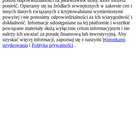
ponosi odpowiedzialności za jakiekolwiek straty, które możesz
ponieść. Opieramy się na źródłach zewnętrznych w zakresie cen i
innych danych związanych z kryptowalutami wymienionymi
powyżej i nie ponosimy odpowiedzialności za ich wiarygodność i
New Listing Futures Fest
dokładność. Informacje udostępniane na tej platformie i wszelkie
powiązane materiały służą wyłącznie celom informacyjnym i nie
Trade New Futures, Win 200,000 USDT
należy ich uważać za poradę finansową lub inwestycyjną. Aby
uzyskać więcej informacji, zapoznaj się z naszymi
Warunkami
użytkowania
i
Polityką prywatności
.
Crypto World Cup 2026: Grand Finale
77,777+3k Rewards
Więcej wydarzeń