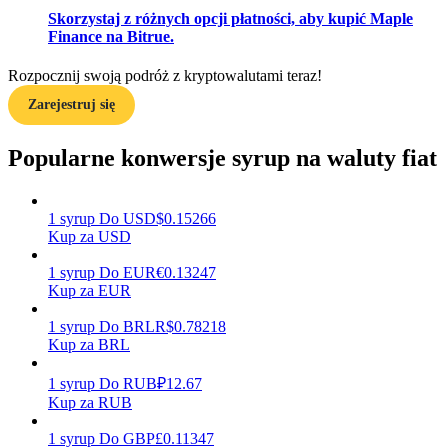
Skorzystaj z różnych opcji płatności, aby kupić Maple
Finance na Bitrue.
Zarabiać
Rozpocznij swoją podróż z kryptowalutami teraz!
Zarejestruj się
Popularne konwersje syrup na waluty fiat
1
syrup
Do
USD
$
0.15266
Kup za USD
1
syrup
Do
EUR
€
0.13247
Mocna Świnka
Kup za EUR
Codziennie zdobywaj konkurencyjne nagrody
1
syrup
Do
BRL
R$
0.78218
Kup za BRL
1
syrup
Do
RUB
₽
12.67
Kup za RUB
1
syrup
Do
GBP
£
0.11347