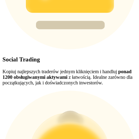
USDT New User Exclusive 10% APR
USDT Flexible Staking | Daily Rewards
BTC New User Exclusive: 6.5% APR
Social Trading
BTC Flexible Staking | Daily Rewards
Kopiuj najlepszych traderów jednym kliknięciem i handluj
ponad
1200 obsługiwanymi aktywami
z łatwością. Idealne zarówno dla
początkujących, jak i doświadczonych inwestorów.
Więcej wydarzeń