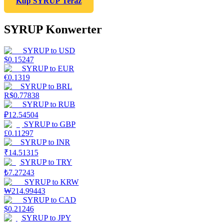
Kup SYRUP Teraz
SYRUP Konwerter
SYRUP
to
USD
$
0.15247
SYRUP
to
EUR
€
0.1319
SYRUP
to
BRL
R$
0.77838
SYRUP
to
RUB
₽
12.54504
SYRUP
to
GBP
£
0.11297
SYRUP
to
INR
₹
14.51315
SYRUP
to
TRY
₺
7.27243
SYRUP
to
KRW
₩
214.99443
SYRUP
to
CAD
$
0.21246
SYRUP
to
JPY