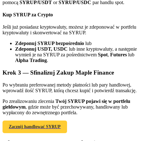
pomocą
SYRUP/USDT
or
SYRUP/USDC
par handlu spot.
Kup SYRUP za Crypto
Jeśli już posiadasz kryptowaluty, możesz je zdeponować w portfelu
kryptowaluty i skonwertować na SYRUP.
Zdeponuj SYRUP bezpośrednio
lub
Zdeponuj USDT, USDC
lub inne kryptowaluty, a następnie
Polecaj
wymień je na SYRUP za pośrednictwem
Spot
,
Futures
lub
Alpha Trading
.
Zaproś przyjaciela, aby otrzymać nagrody pieniężne
Krok
3 —
Sfinalizuj Zakup Maple Finance
BTC Welcome Rewards
Po wybraniu preferowanej metody płatności lub pary handlowej,
wprowadź ilość SYRUP, którą chcesz kupić i potwierdź transakcję.
Po zrealizowaniu zlecenia
Twój SYRUP pojawi się w portfelu
giełdowym
, gdzie może być przechowywany, handlowany lub
wypłacony do zewnętrznego portfela.
Zacznij handlować SYRUP