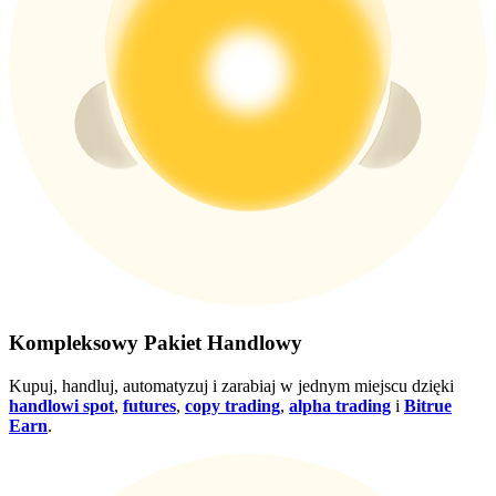
Wygraj nagrody i ekskluzywne bonusy
Zaloguj sie
Zapisać się
Zaloguj sie
Zapisać się
Kompleksowy Pakiet Handlowy
Kupuj, handluj, automatyzuj i zarabiaj w jednym miejscu dzięki
handlowi spot
,
futures
,
copy trading
,
alpha trading
i
Bitrue
Earn
.
Centrum
nagród