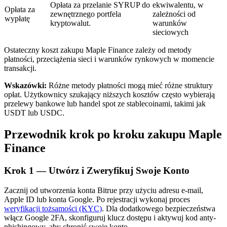
Opłata za przelanie SYRUP do
ekwiwalentu, w
Opłata za
zewnętrznego portfela
zależności od
wypłatę
kryptowalut.
warunków
sieciowych
Ostateczny koszt zakupu Maple Finance zależy od metody
płatności, przeciążenia sieci i warunków rynkowych w momencie
transakcji.
Automatyczna inwestycja
Wskazówki:
Różne metody płatności mogą mieć różne struktury
Zdobądź długoterminowy zysk i elastyczne zainteresowania
opłat. Użytkownicy szukający niższych kosztów często wybierają
przelewy bankowe lub handel spot ze stablecoinami, takimi jak
USDT lub USDC.
Przewodnik krok po kroku zakupu Maple
Finance
Krok
1 —
Utwórz i Zweryfikuj Swoje Konto
Zacznij od utworzenia konta Bitrue przy użyciu adresu e-mail,
Naucz się stakingu
Apple ID lub konta Google. Po rejestracji wykonaj proces
weryfikacji tożsamości (KYC)
. Dla dodatkowego bezpieczeństwa
Dowiedz się, jak uzyskać dochód pasywny
włącz Google 2FA, skonfiguruj klucz dostępu i aktywuj kod anty-
phishingowy, aby chronić swoje konto.