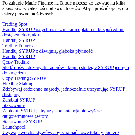
Po zakupie Maple Finance na Bitrue możesz go używać na kilka
sposobów w zależności od swoich celów. Aby uprościć opcje, oto
cztery główne możliwości:
Trading Spot
Handluj SYRUP natychmiast z niskimi opłatami i bezpośrednim
dostępem do rynku
Handluj SYRUP
Trading Futures
Handluj SYRUP z dźwignią, głęboka płynność
Handluj SYRUP
Copy Trading
Śledź doświadczonych traderów i kopiuj strategie SYRUP jednym
dotknięciem
Copy Trading SYRUP
Flexible Staking
Zdobywaj codzienne nagrody, jednocześnie utrzymując SYRUP
dostępny
Zarabiaj SYRUP
Stakowanie
Zablokuj SYRUP, aby uzyskać potencjalnie wyższe
długoterminowe zwroty
Stakowanie SYRUP
Launchpool
Używaj swoich aktywów, aby zarabiać nowe tokeny poprzez