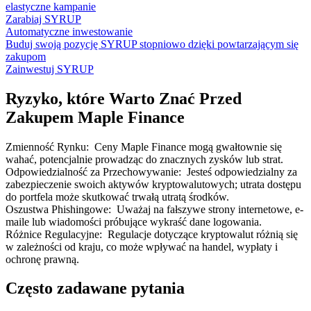
elastyczne kampanie
Zarabiaj SYRUP
Automatyczne inwestowanie
Buduj swoją pozycję SYRUP stopniowo dzięki powtarzającym się
zakupom
Zainwestuj SYRUP
Ryzyko, które Warto Znać Przed
Zakupem Maple Finance
Zmienność Rynku
:
Ceny Maple Finance mogą gwałtownie się
wahać, potencjalnie prowadząc do znacznych zysków lub strat.
Odpowiedzialność za Przechowywanie
:
Jesteś odpowiedzialny za
zabezpieczenie swoich aktywów kryptowalutowych; utrata dostępu
do portfela może skutkować trwałą utratą środków.
Oszustwa Phishingowe
:
Uważaj na fałszywe strony internetowe, e-
maile lub wiadomości próbujące wykraść dane logowania.
Różnice Regulacyjne
:
Regulacje dotyczące kryptowalut różnią się
w zależności od kraju, co może wpływać na handel, wypłaty i
ochronę prawną.
Często zadawane pytania