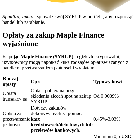
Sfinalizuj zakup
i sprawdź swój SYRUP w portfelu, aby rozpocząć
handel lub zarabianie.
Opłaty za zakup Maple Finance
Blokady BTR
wyjaśnione
Ekskluzywne inwestycje dla posiadaczy BTR
Kupując
Maple Finance (SYRUP)
na giełdzie kryptowalut,
użytkownicy mogą napotkać kilka rodzajów opłat związanych z
handlem, przetwarzaniem płatności i wypłatami.
Rodzaj
Opis
Typowy koszt
opłaty
Opłata pobierana przy
Opłata
składaniu zleceń spot na zakup
Od 0,0089%
transakcyjna
SYRUP.
Dotyczy zakupów
Pożyczki
Opłata za
dokonywanych za pomocą
przetwarzanie
kart
0,45%-3,03%
Usługa pożyczek wspieranych kryptowalutami
płatności
kredytowych/debetowych lub
przelewów bankowych
.
Minimum 0,5 USDT