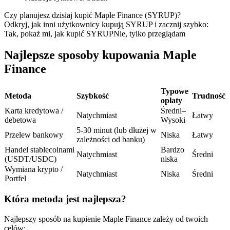
Kontrakty terminowe na USDC
Czy planujesz dzisiaj kupić Maple Finance (SYRUP)?
Kontrakty futures wykorzystujące USDC jako zabezpieczenie
Odkryj, jak inni użytkownicy kupują SYRUP i zacznij szybko:
Tak, pokaż mi, jak kupić SYRUP
Nie, tylko przeglądam
Najlepsze sposoby kupowania Maple
Finance
Typowe
Metoda
Szybkość
Trudność
opłaty
Karta kredytowa /
Średni–
Natychmiast
Łatwy
debetowa
Wysoki
Kopiowanie Transakcji
5-30 minut (lub dłużej w
Przelew bankowy
Niska
Łatwy
zależności od banku)
Dołącz do najlepszych traderów
Handel stablecoinami
Bardzo
Natychmiast
Średni
(USDT/USDC)
niska
Wymiana krypto /
Natychmiast
Niska
Średni
Portfel
Która metoda jest najlepsza?
Najlepszy sposób na kupienie Maple Finance zależy od twoich
celów: