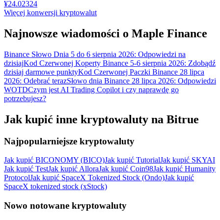
¥
24.02324
Więcej konwersji kryptowalut
Najnowsze wiadomości o Maple Finance
Binance Słowo Dnia 5 do 6 sierpnia 2026: Odpowiedzi na
dzisiaj
Kod Czerwonej Koperty Binance 5-6 sierpnia 2026: Zdobądź
dzisiaj darmowe punkty
Kod Czerwonej Paczki Binance 28 lipca
2026: Odebrać teraz
Słowo dnia Binance 28 lipca 2026: Odpowiedzi
WOTD
Czym jest AI Trading Copilot i czy naprawdę go
potrzebujesz?
Jak kupić inne kryptowaluty na Bitrue
Najpopularniejsze kryptowaluty
Jak kupić BICONOMY (BICO)
Jak kupić Tutorial
Jak kupić SKYAI
Jak kupić Test
Jak kupić Allora
Jak kupić Coin98
Jak kupić Humanity
Protocol
Jak kupić SpaceX Tokenized Stock (Ondo)
Jak kupić
SpaceX tokenized stock (xStock)
Nowo notowane kryptowaluty