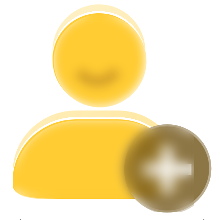
Przewodnik
Przewodnik dla początkujących dotyczący kontraktów futures
Strategie handlowe
Dowiedz się, jak zachować rentowność