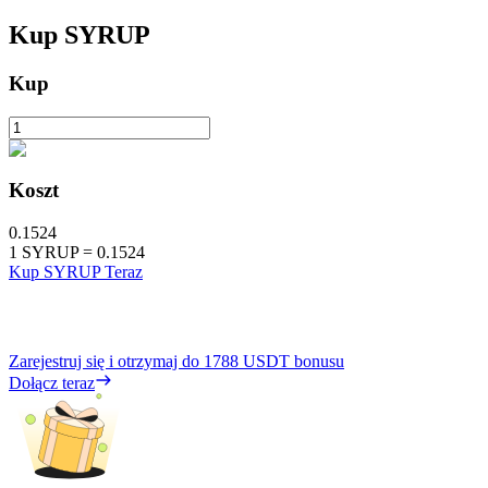
Kup
SYRUP
Kup
Koszt
0.1524
1
SYRUP
=
0.1524
Kup SYRUP Teraz
Zarejestruj się i otrzymaj do
1788 USDT
bonusu
Dołącz teraz