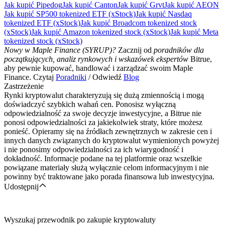
Jak kupić Pipedog
Jak kupić Canton
Jak kupić Grvt
Jak kupić AEON
Jak kupić SP500 tokenized ETF (xStock)
Jak kupić Nasdaq
tokenized ETF (xStock)
Jak kupić Broadcom tokenized stock
(xStock)
Jak kupić Amazon tokenized stock (xStock)
Jak kupić Meta
tokenized stock (xStock)
Nowy w Maple Finance (SYRUP)?
Zacznij od
poradników dla
początkujących, analiz rynkowych i wskazówek ekspertów
Bitrue,
aby pewnie kupować, handlować i zarządzać swoim Maple
Finance. Czytaj
Poradniki
/ Odwiedź
Blog
Zastrzeżenie
Rynki kryptowalut charakteryzują się dużą zmiennością i mogą
doświadczyć szybkich wahań cen. Ponosisz wyłączną
odpowiedzialność za swoje decyzje inwestycyjne, a Bitrue nie
ponosi odpowiedzialności za jakiekolwiek straty, które możesz
ponieść. Opieramy się na źródłach zewnętrznych w zakresie cen i
innych danych związanych do kryptowalut wymienionych powyżej
i nie ponosimy odpowiedzialności za ich wiarygodność i
dokładność. Informacje podane na tej platformie oraz wszelkie
powiązane materiały służą wyłącznie celom informacyjnym i nie
powinny być traktowane jako porada finansowa lub inwestycyjna.
Udostępnij
Wyszukaj przewodnik po zakupie kryptowaluty