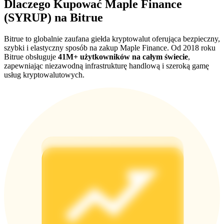
Dlaczego Kupować Maple Finance
BTC Welcome Rewards
(SYRUP) na Bitrue
Deposit & Trade BTC to Share 25000 USDT prize pool!
Bitrue to globalnie zaufana giełda kryptowalut oferująca bezpieczny,
szybki i elastyczny sposób na zakup Maple Finance. Od 2018 roku
Bitrue obsługuje
41M+ użytkowników na całym świecie
,
zapewniając niezawodną infrastrukturę handlową i szeroką gamę
Deposit CASHCAT & Win
usług kryptowalutowych.
Share 500000 CASHCAT prize pool
Exclusive for BitMart Users
Register & Trade to Win 500,000 USDT
Precious Metals Trading Carnival
Trade Gold & Silver · 33,333 USDT Bonus