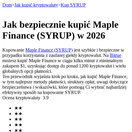
Dom
>
Jak kupić kryptowaluty
>
Kup SYRUP
Jak bezpiecznie kupić Maple
Kontrakty terminowe
Finance (SYRUP) w 2026
Kupowanie
Maple Finance (SYRUP)
jest szybkie i bezpieczne w
przypadku korzystania z zaufanej giełdy kryptowalut. Na
Bitrue
możesz kupić Maple Finance w ciągu kilku minut z minimalnym
zakupem $1, uzyskując dostęp do ponad 1200 kryptowalut i wielu
globalnych opcji płatności.
Ten przewodnik wyjaśnia krok po kroku, jak kupić Maple Finance,
w tym najlepsze metody płatności, struktury opłat, uwagi dotyczące
bezpieczeństwa i wskazówki, które pomogą Ci wybrać najbardziej
Kontrakty terminowe na USDT
efektywny sposób na kupowanie SYRUP.
Ocena kryptowaluty
3.9
Kontrakty futures wykorzystujące USDT jako zabezpieczenie
★
★
★
★
★
★
★
★
★
★