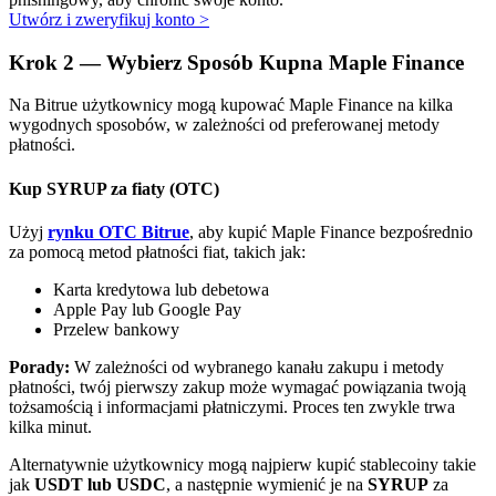
Bitrue
AI
Utwórz i zweryfikuj konto
>
Krok
2 —
Wybierz Sposób Kupna Maple Finance
Na Bitrue użytkownicy mogą kupować Maple Finance na kilka
wygodnych sposobów, w zależności od preferowanej metody
płatności.
Kup SYRUP za fiaty (OTC)
Bitruści Partnerzy
Użyj
rynku OTC Bitrue
, aby kupić Maple Finance bezpośrednio
za pomocą metod płatności fiat, takich jak:
Karta kredytowa lub debetowa
Apple Pay lub Google Pay
Przelew bankowy
Porady:
W zależności od wybranego kanału zakupu i metody
płatności, twój pierwszy zakup może wymagać powiązania twoją
tożsamością i informacjami płatniczymi. Proces ten zwykle trwa
Afiliaci Bitrue
kilka minut.
Aż do 65% prowizji!
Alternatywnie użytkownicy mogą najpierw kupić stablecoiny takie
jak
USDT lub USDC
, a następnie wymienić je na
SYRUP
za