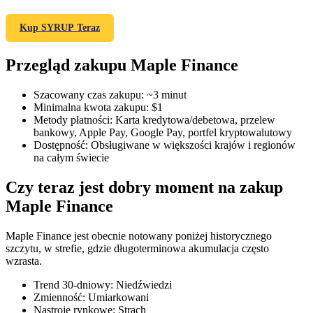
Kup SYRUP Teraz
Przegląd zakupu Maple Finance
Kontrakty terminowe COIN-M
Kontrakty terminowe na kryptowaluty
Szacowany czas zakupu
:
~3 minut
Minimalna kwota zakupu
:
$1
Metody płatności
:
Karta kredytowa/debetowa, przelew
bankowy, Apple Pay, Google Pay, portfel kryptowalutowy
TradFi
Dostępność
:
Obsługiwane w większości krajów i regionów
na całym świecie
Instrumenty pochodne na akcje, forex, metale szlachetne i
towary
Czy teraz jest dobry moment na zakup
Maple Finance
Maple Finance jest obecnie notowany poniżej historycznego
szczytu, w strefie, gdzie długoterminowa akumulacja często
wzrasta.
Trend 30-dniowy
:
Niedźwiedzi
Zmienność
:
Umiarkowani
Nastroje rynkowe
:
Strach