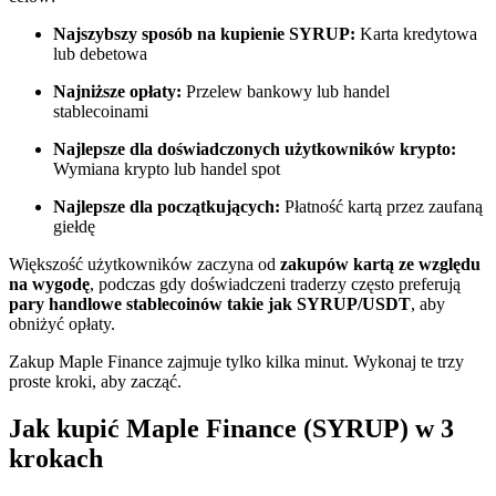
Najszybszy sposób na kupienie SYRUP:
Karta kredytowa
Zostań traderem kopiującym
lub debetowa
Ciesz się podziałem zysków i prowizjami z kopiowania
Najniższe opłaty:
Przelew bankowy lub handel
transakcji
stablecoinami
Najlepsze dla doświadczonych użytkowników krypto:
Wymiana krypto lub handel spot
Najlepsze dla początkujących:
Płatność kartą przez zaufaną
giełdę
Większość użytkowników zaczyna od
zakupów kartą ze względu
na wygodę
, podczas gdy doświadczeni traderzy często preferują
pary handlowe stablecoinów takie jak SYRUP/USDT
, aby
Informacja
obniżyć opłaty.
Analiza Big Data, w tym informacje handlowe itp.
Zakup Maple Finance zajmuje tylko kilka minut. Wykonaj te trzy
proste kroki, aby zacząć.
Jak kupić Maple Finance (SYRUP) w 3
krokach