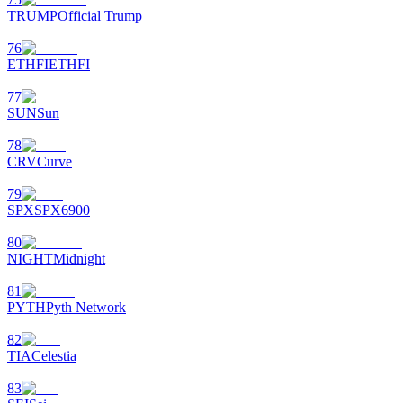
TRUMP
Official Trump
76
ETHFI
ETHFI
77
SUN
Sun
78
CRV
Curve
79
SPX
SPX6900
80
NIGHT
Midnight
81
PYTH
Pyth Network
82
TIA
Celestia
83