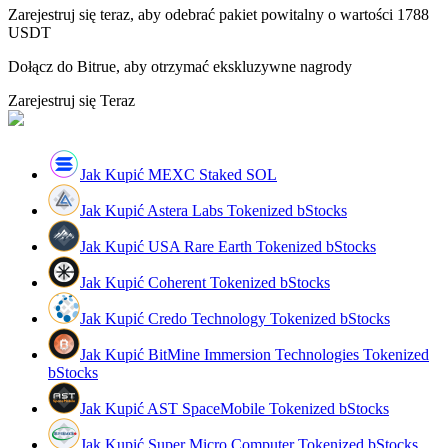
Zarejestruj się teraz, aby odebrać pakiet powitalny o wartości 1788
USDT
Dołącz do Bitrue, aby otrzymać ekskluzywne nagrody
Przewodnik
Zarejestruj się Teraz
Przewodnik dla początkujących dotyczący kontraktów futures
Jak Kupić MEXC Staked SOL
Jak Kupić Astera Labs Tokenized bStocks
Jak Kupić USA Rare Earth Tokenized bStocks
Jak Kupić Coherent Tokenized bStocks
Strategie handlowe
Jak Kupić Credo Technology Tokenized bStocks
Dowiedz się, jak zachować rentowność
Jak Kupić BitMine Immersion Technologies Tokenized
bStocks
Jak Kupić AST SpaceMobile Tokenized bStocks
Jak Kupić Super Micro Computer Tokenized bStocks