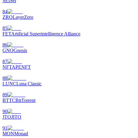
SEI
Sei
84
ZRO
LayerZero
85
FET
Artificial Superintelligence Alliance
86
GNO
Gnosis
87
NFT
APENFT
88
LUNC
Luna Classic
89
BTTC
BitTorrent
90
JTO
JITO
91
MON
Monad