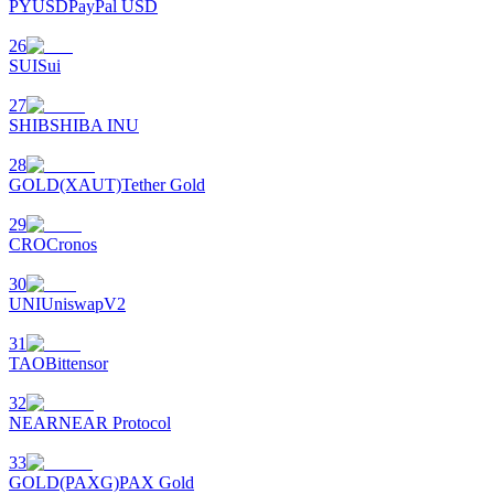
Bitrue
AI
PYUSD
PayPal USD
26
SUI
Sui
27
SHIB
SHIBA INU
28
GOLD(XAUT)
Tether Gold
Bitruści Partnerzy
29
CRO
Cronos
30
UNI
UniswapV2
31
TAO
Bittensor
32
Afiliaci Bitrue
NEAR
NEAR Protocol
Aż do 65% prowizji!
33
GOLD(PAXG)
PAX Gold