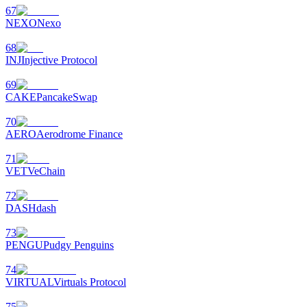
67
NEXO
Nexo
68
INJ
Injective Protocol
69
CAKE
PancakeSwap
Pobierz
aplikację Bitrue
70
AERO
Aerodrome Finance
71
VET
VeChain
72
DASH
dash
Polski
73
PENGU
Pudgy Penguins
74
VIRTUAL
Virtuals Protocol
75