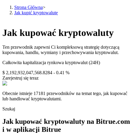
Strona Główna
>
Jak kupić kryptowalutę
Kontrakty terminowe
Jak kupować kryptowaluty
Ten przewodnik zapewni Ci kompleksową strategię dotyczącą
kupowania, handlu, wymiany i przechowywania kryptowalut.
Całkowita kapitalizacja rynkowa kryptowalut (24H)
$ 2,192,932,047,568.8284
- 0.41 %
Zarejestruj się teraz
Kontrakty terminowe na USDT
Obecnie istnieje 17181 przewodników na temat tego, jak kupować
lub handlować kryptowalutami.
Kontrakty futures wykorzystujące USDT jako zabezpieczenie
Szukaj
Jak kupować kryptowaluty na Bitrue.com
i w aplikacji Bitrue