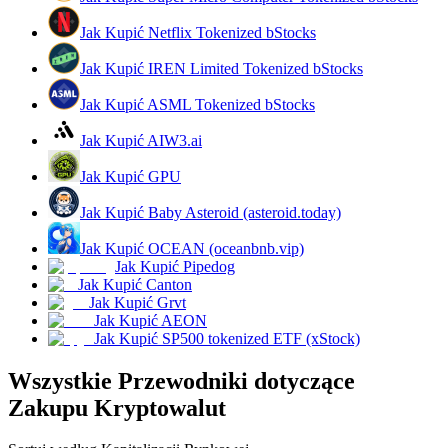
Jak Kupić Netflix Tokenized bStocks
Jak Kupić IREN Limited Tokenized bStocks
Zarabiać
Jak Kupić ASML Tokenized bStocks
Jak Kupić AIW3.ai
Jak Kupić GPU
Jak Kupić Baby Asteroid (asteroid.today)
Jak Kupić OCEAN (oceanbnb.vip)
Jak Kupić Pipedog
Mocna Świnka
Jak Kupić Canton
Jak Kupić Grvt
Codziennie zdobywaj konkurencyjne nagrody
Jak Kupić AEON
Jak Kupić SP500 tokenized ETF (xStock)
Wszystkie Przewodniki dotyczące
Zakupu Kryptowalut