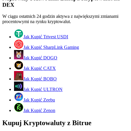
DEX
Zostań traderem kopiującym
W ciągu ostatnich 24 godzin aktywa z największymi zmianami
Ciesz się podziałem zysków i prowizjami z kopiowania
procentowymi na rynku kryptowalut.
transakcji
Jak Kupić Trivest USDI
Jak Kupić SharpLink Gaming
Jak Kupić DOGO
Jak Kupić CATX
Jak Kupić BOBO
Informacja
Jak Kupić ULTRON
Analiza Big Data, w tym informacje handlowe itp.
Jak Kupić Zeebu
Jak Kupić Zenon
Kupuj Kryptowaluty z Bitrue