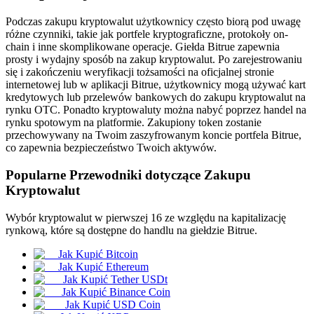
Podczas zakupu kryptowalut użytkownicy często biorą pod uwagę
różne czynniki, takie jak portfele kryptograficzne, protokoły on-
chain i inne skomplikowane operacje. Giełda Bitrue zapewnia
prosty i wydajny sposób na zakup kryptowalut. Po zarejestrowaniu
Kontrakty terminowe COIN-M
się i zakończeniu weryfikacji tożsamości na oficjalnej stronie
internetowej lub w aplikacji Bitrue, użytkownicy mogą używać kart
Kontrakty terminowe na kryptowaluty
kredytowych lub przelewów bankowych do zakupu kryptowalut na
rynku OTC. Ponadto kryptowaluty można nabyć poprzez handel na
rynku spotowym na platformie. Zakupiony token zostanie
przechowywany na Twoim zaszyfrowanym koncie portfela Bitrue,
TradFi
co zapewnia bezpieczeństwo Twoich aktywów.
Instrumenty pochodne na akcje, forex, metale szlachetne i
Popularne Przewodniki dotyczące Zakupu
towary
Kryptowalut
Wybór kryptowalut w pierwszej 16 ze względu na kapitalizację
rynkową, które są dostępne do handlu na giełdzie Bitrue.
Jak Kupić Bitcoin
Jak Kupić Ethereum
Jak Kupić Tether USDt
Jak Kupić Binance Coin
Jak Kupić USD Coin