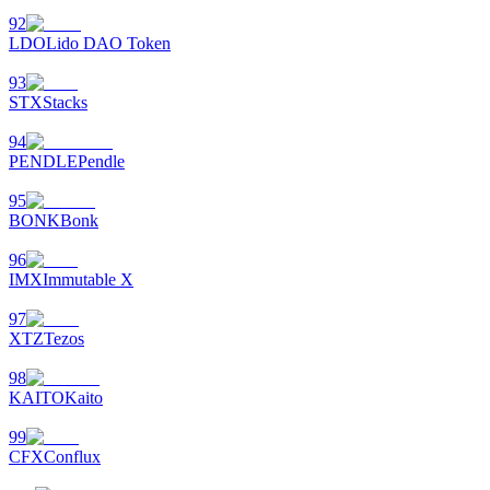
92
LDO
Lido DAO Token
93
STX
Stacks
94
PENDLE
Pendle
95
BONK
Bonk
96
IMX
Immutable X
97
XTZ
Tezos
98
KAITO
Kaito
99
CFX
Conflux