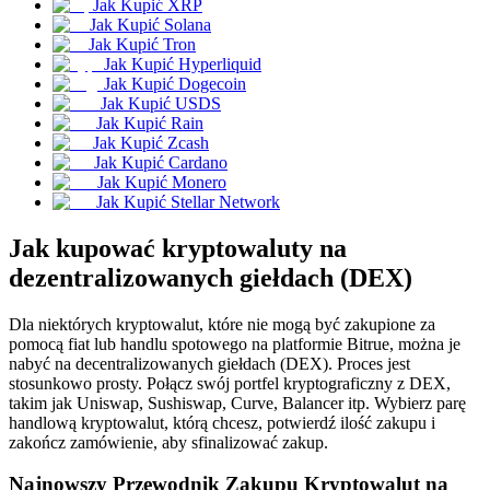
Jak Kupić XRP
Kontrakty terminowe na USDC
Jak Kupić Solana
Kontrakty futures wykorzystujące USDC jako zabezpieczenie
Jak Kupić Tron
Jak Kupić Hyperliquid
Jak Kupić Dogecoin
Jak Kupić USDS
Jak Kupić Rain
Jak Kupić Zcash
Jak Kupić Cardano
Jak Kupić Monero
Jak Kupić Stellar Network
Jak kupować kryptowaluty na
Kopiowanie Transakcji
dezentralizowanych giełdach (DEX)
Dołącz do najlepszych traderów
Dla niektórych kryptowalut, które nie mogą być zakupione za
pomocą fiat lub handlu spotowego na platformie Bitrue, można je
nabyć na decentralizowanych giełdach (DEX). Proces jest
stosunkowo prosty. Połącz swój portfel kryptograficzny z DEX,
takim jak Uniswap, Sushiswap, Curve, Balancer itp. Wybierz parę
handlową kryptowalut, którą chcesz, potwierdź ilość zakupu i
zakończ zamówienie, aby sfinalizować zakup.
Najnowszy Przewodnik Zakupu Kryptowalut na