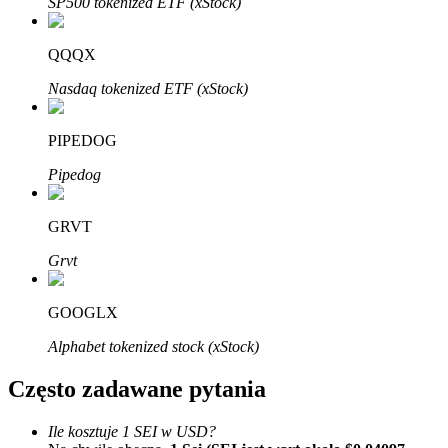
SP500 tokenized ETF (xStock)
Bitrue
AI
QQQX
Nasdaq tokenized ETF (xStock)
PIPEDOG
Bitruści Partnerzy
Pipedog
GRVT
Grvt
GOOGLX
Alphabet tokenized stock (xStock)
Afiliaci Bitrue
Często zadawane pytania
Aż do 65% prowizji!
Ile kosztuje 1 SEI w USD?