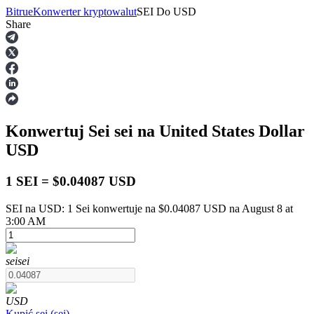
Bitrue
Konwerter kryptowalut
SEI
Do
USD
Share
Kontrakty terminowe
Konwertuj Sei
sei
na United States Dollar
USD
1 SEI = $0.04087 USD
SEI na USD: 1 Sei konwertuje na $0.04087 USD na August 8 at
Kontrakty terminowe na USDT
3:00 AM
Kontrakty futures wykorzystujące USDT jako zabezpieczenie
sei
sei
USD
Kupić
sei
(
sei
)