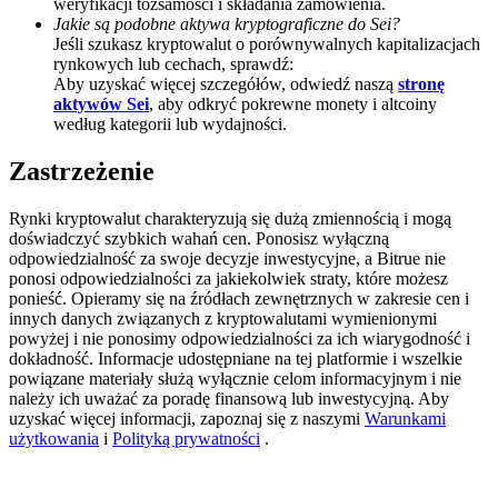
weryfikacji tożsamości i składania zamówienia.
Jakie są podobne aktywa kryptograficzne do Sei?
BTC Welcome Rewards
Jeśli szukasz kryptowalut o porównywalnych kapitalizacjach
rynkowych lub cechach, sprawdź:
Deposit & Trade BTC to Share 25000 USDT prize pool!
Aby uzyskać więcej szczegółów, odwiedź naszą
stronę
aktywów Sei
, aby odkryć pokrewne monety i altcoiny
według kategorii lub wydajności.
Deposit CASHCAT & Win
Zastrzeżenie
Share 500000 CASHCAT prize pool
Rynki kryptowalut charakteryzują się dużą zmiennością i mogą
doświadczyć szybkich wahań cen. Ponosisz wyłączną
odpowiedzialność za swoje decyzje inwestycyjne, a Bitrue nie
ponosi odpowiedzialności za jakiekolwiek straty, które możesz
Exclusive for BitMart Users
ponieść. Opieramy się na źródłach zewnętrznych w zakresie cen i
innych danych związanych z kryptowalutami wymienionymi
Register & Trade to Win 500,000 USDT
powyżej i nie ponosimy odpowiedzialności za ich wiarygodność i
dokładność. Informacje udostępniane na tej platformie i wszelkie
powiązane materiały służą wyłącznie celom informacyjnym i nie
należy ich uważać za poradę finansową lub inwestycyjną. Aby
uzyskać więcej informacji, zapoznaj się z naszymi
Warunkami
Precious Metals Trading Carnival
użytkowania
i
Polityką prywatności
.
Trade Gold & Silver · 33,333 USDT Bonus