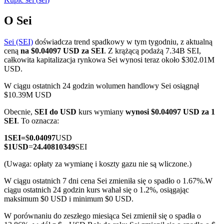
O Sei
Sei (SEI)
doświadcza trend spadkowy w tym tygodniu, z aktualną
Kontrakty terminowe COIN-M
ceną
na $0.04097 USD za SEI
. Z krążącą podażą 7.34B SEI,
całkowita kapitalizacja rynkowa Sei wynosi teraz około $302.01M
Kontrakty terminowe na kryptowaluty
USD.
W ciągu ostatnich 24 godzin wolumen handlowy Sei osiągnął
$10.39M USD
TradFi
Obecnie,
SEI do USD
kurs wymiany
wynosi $0.04097 USD za 1
Instrumenty pochodne na akcje, forex, metale szlachetne i
SEI
. To oznacza:
towary
1
SEI
=
$
0.04097
USD
$
1
USD
=
24.40810349
SEI
(Uwaga: opłaty za wymianę i koszty gazu nie są wliczone.)
W ciągu ostatnich 7 dni cena Sei zmieniła się o spadło o 1.67%.
W
ciągu ostatnich 24 godzin kurs wahał się o 1.2%, osiągając
maksimum $0 USD i minimum $0 USD.
W porównaniu do zeszłego miesiąca Sei zmienił się o spadła o