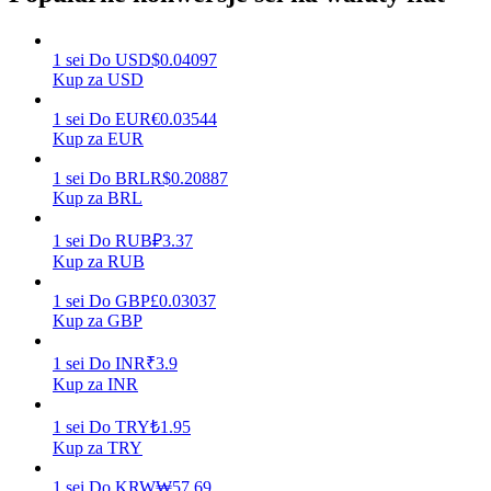
1
sei
Do
USD
$
0.04097
Kup za USD
Zarabiać
1
sei
Do
EUR
€
0.03544
Kup za EUR
1
sei
Do
BRL
R$
0.20887
Kup za BRL
1
sei
Do
RUB
₽
3.37
Kup za RUB
1
sei
Do
GBP
£
0.03037
Mocna Świnka
Kup za GBP
Codziennie zdobywaj konkurencyjne nagrody
1
sei
Do
INR
₹
3.9
Kup za INR
1
sei
Do
TRY
₺
1.95
Kup za TRY
1
sei
Do
KRW
₩
57.69