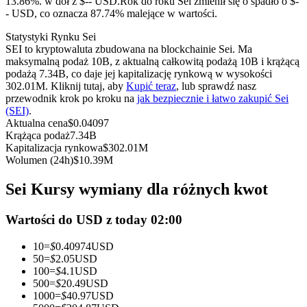
13.86%. w dół z $-- USD.
Rok do roku Sei zmienił się o spadło o $-
Kontrakty terminowe na USDC
- USD, co oznacza 87.74% malejące w wartości.
Kontrakty futures wykorzystujące USDC jako zabezpieczenie
Statystyki Rynku Sei
SEI to kryptowaluta zbudowana na blockchainie Sei. Ma
maksymalną podaż 10B, z aktualną całkowitą podażą 10B i krążącą
podażą 7.34B, co daje jej kapitalizację rynkową w wysokości
302.01M. Kliknij tutaj, aby
Kupić teraz
, lub sprawdź nasz
przewodnik krok po kroku na
jak bezpiecznie i łatwo zakupić Sei
(SEI)
.
Aktualna cena
$
0.04097
Krążąca podaż
7.34B
Kapitalizacja rynkowa
$
302.01M
Wolumen (24h)
$
10.39M
Kopiowanie Transakcji
Sei Kursy wymiany dla różnych kwot
Dołącz do najlepszych traderów
Wartości do USD z today 02:00
10
=
$
0.40974
USD
50
=
$
2.05
USD
100
=
$
4.1
USD
500
=
$
20.49
USD
1000
=
$
40.97
USD