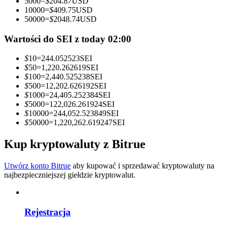
5000
=
$
204.87
USD
10000
=
$
409.75
USD
Zostań traderem kopiującym
50000
=
$
2048.74
USD
Ciesz się podziałem zysków i prowizjami z kopiowania
Wartości do SEI z today 02:00
transakcji
$
10
=
244.052523
SEI
$
50
=
1,220.262619
SEI
$
100
=
2,440.525238
SEI
$
500
=
12,202.626192
SEI
$
1000
=
24,405.252384
SEI
$
5000
=
122,026.261924
SEI
$
10000
=
244,052.523849
SEI
$
50000
=
1,220,262.619247
SEI
Kup kryptowaluty z Bitrue
Informacja
Analiza Big Data, w tym informacje handlowe itp.
Utwórz konto Bitrue
aby kupować i sprzedawać kryptowaluty na
najbezpieczniejszej giełdzie kryptowalut.
Rejestracja