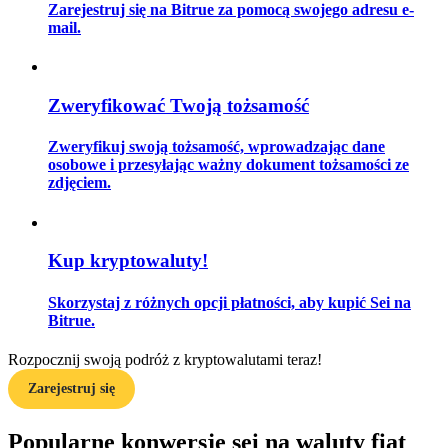
Zarejestruj się na Bitrue za pomocą swojego adresu e-
mail.
Przewodnik
Zweryfikować Twoją tożsamość
Przewodnik dla początkujących dotyczący kontraktów futures
Zweryfikuj swoją tożsamość, wprowadzając dane
osobowe i przesyłając ważny dokument tożsamości ze
zdjęciem.
Kup kryptowaluty!
Skorzystaj z różnych opcji płatności, aby kupić Sei na
Strategie handlowe
Bitrue.
Dowiedz się, jak zachować rentowność
Rozpocznij swoją podróż z kryptowalutami teraz!
Zarejestruj się
Popularne konwersje sei na waluty fiat