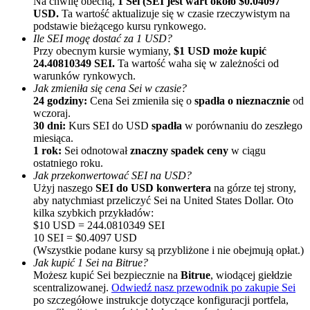
Na chwilę obecną,
1 Sei (SEI jest wart około $0.04097
USD.
Ta wartość aktualizuje się w czasie rzeczywistym na
podstawie bieżącego kursu rynkowego.
Ile SEI mogę dostać za 1 USD?
Przy obecnym kursie wymiany,
$1 USD może kupić
24.40810349 SEI.
Ta wartość waha się w zależności od
warunków rynkowych.
Jak zmieniła się cena Sei w czasie?
24 godziny:
Cena Sei zmieniła się o
spadła o nieznacznie
od
wczoraj.
Polecaj
30 dni:
Kurs SEI do USD
spadła
w porównaniu do zeszłego
miesiąca.
Zaproś przyjaciela, aby otrzymać nagrody pieniężne
1 rok:
Sei odnotował
znaczny spadek ceny
w ciągu
ostatniego roku.
BTC Welcome Rewards
Jak przekonwertować SEI na USD?
Użyj naszego
SEI do USD konwertera
na górze tej strony,
aby natychmiast przeliczyć Sei na United States Dollar. Oto
kilka szybkich przykładów:
$10 USD = 244.0810349 SEI
10 SEI = $0.4097 USD
(Wszystkie podane kursy są przybliżone i nie obejmują opłat.)
Jak kupić 1 Sei na Bitrue?
Możesz kupić Sei bezpiecznie na
Bitrue
, wiodącej giełdzie
scentralizowanej.
Odwiedź nasz przewodnik po zakupie Sei
po szczegółowe instrukcje dotyczące konfiguracji portfela,