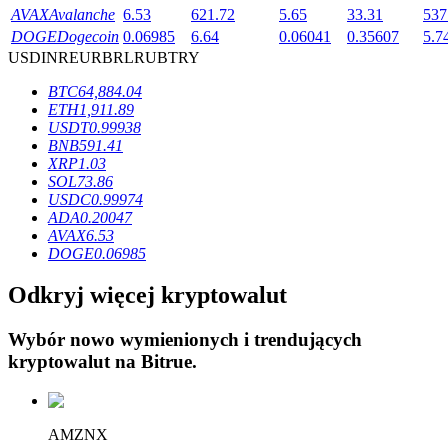
AVAX
Avalanche
6.53
621.72
5.65
33.31
537
DOGE
Dogecoin
0.06985
6.64
0.06041
0.35607
5.7
USD
INR
EUR
BRL
RUB
TRY
BTC
64,884.04
ETH
1,911.89
Blokady BTR
USDT
0.99938
BNB
591.41
Ekskluzywne inwestycje dla posiadaczy BTR
XRP
1.03
SOL
73.86
USDC
0.99974
ADA
0.20047
AVAX
6.53
DOGE
0.06985
Odkryj więcej kryptowalut
Wybór nowo wymienionych i trendujących
Pożyczki
kryptowalut na
Bitrue
.
Usługa pożyczek wspieranych kryptowalutami
AMZNX