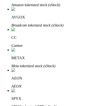
Amazon tokenized stock (xStock)
AVGOX
Broadcom tokenized stock (xStock)
Automatyczna inwestycja
CC
Zdobądź długoterminowy zysk i elastyczne zainteresowania
Canton
METAX
Meta tokenized stock (xStock)
AEON
AEON
Naucz się stakingu
SPYX
Dowiedz się, jak uzyskać dochód pasywny