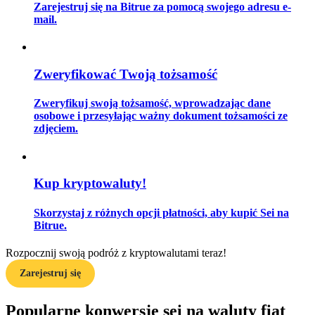
Zarejestruj się na Bitrue za pomocą swojego adresu e-
mail.
Przewodnik
Zweryfikować Twoją tożsamość
Przewodnik dla początkujących dotyczący kontraktów futures
Zweryfikuj swoją tożsamość, wprowadzając dane
osobowe i przesyłając ważny dokument tożsamości ze
zdjęciem.
Kup kryptowaluty!
Skorzystaj z różnych opcji płatności, aby kupić Sei na
Strategie handlowe
Bitrue.
Dowiedz się, jak zachować rentowność
Rozpocznij swoją podróż z kryptowalutami teraz!
Zarejestruj się
Popularne konwersje sei na waluty fiat