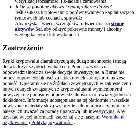
weryfikacji tożsamości i składania zamówienia.
Jakie są podobne aktywa kryptograficzne do Sei?
BTC Welcome Rewards
Jeśli szukasz kryptowalut o porównywalnych kapitalizacjach
rynkowych lub cechach, sprawdź:
Deposit & Trade BTC to Share 25000 USDT prize pool!
Aby uzyskać więcej szczegółów, odwiedź naszą
stronę
aktywów Sei
, aby odkryć pokrewne monety i altcoiny
według kategorii lub wydajności.
Deposit CASHCAT & Win
Zastrzeżenie
Share 500000 CASHCAT prize pool
Rynki kryptowalut charakteryzują się dużą zmiennością i mogą
doświadczyć szybkich wahań cen. Ponosisz wyłączną
odpowiedzialność za swoje decyzje inwestycyjne, a Bitrue nie
ponosi odpowiedzialności za jakiekolwiek straty, które możesz
Exclusive for BitMart Users
ponieść. Opieramy się na źródłach zewnętrznych w zakresie cen i
innych danych związanych z kryptowalutami wymienionymi
Register & Trade to Win 500,000 USDT
powyżej i nie ponosimy odpowiedzialności za ich wiarygodność i
dokładność. Informacje udostępniane na tej platformie i wszelkie
powiązane materiały służą wyłącznie celom informacyjnym i nie
należy ich uważać za poradę finansową lub inwestycyjną. Aby
uzyskać więcej informacji, zapoznaj się z naszymi
Warunkami
Precious Metals Trading Carnival
użytkowania
i
Polityką prywatności
.
Trade Gold & Silver · 33,333 USDT Bonus