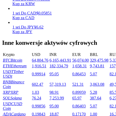
Kup za KRW
1
sei
Do
CAD
$
0.05851
Kup za CAD
Stawianie
1
sei
Do
JPY
¥
6.62
Wysokie zyski i natychmiastowy dostęp
Kup za JPY
Inne konwersje aktywów cyfrowych
Krypto
USD
INR
EUR
BRL
RU
BTC
Bitcoin
64,804.76
6,165,443.91
56,074.00
329,475.98
5,3
ETH
Ethereum
1,916.51
182,334.79
1,658.31
9,743.81
157
USDT
Tether
0.99914
95.05
0.86453
5.07
82.
USDt
Launchpool
BNB
Binance
602.47
57,319.13
521.31
3,063.08
49,
Coin
Elastyczne stawianie zakładów, aby zarabiać na popularnych
XRP
XRP
1.03
98.91
0.89959
5.28
85.
tokenach
SOL
Solana
76.24
7,253.99
65.97
387.64
6,2
USDC
USD
0.99856
95.00
0.86403
5.07
82.
Coin
ADA
Cardano
0.19843
18.87
0.17170
1.00
16.