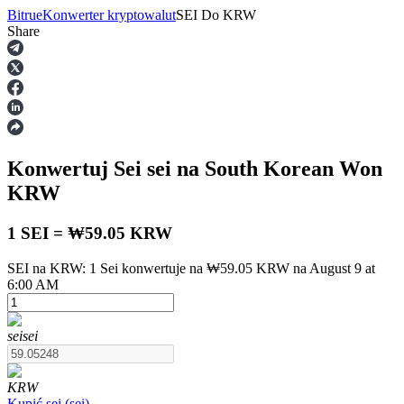
Bitrue
Konwerter kryptowalut
SEI
Do
KRW
Share
Kontrakty terminowe
Konwertuj Sei
sei
na South Korean Won
KRW
1 SEI = ₩59.05 KRW
SEI na KRW: 1 Sei konwertuje na ₩59.05 KRW na August 9 at
Kontrakty terminowe na USDT
6:00 AM
Kontrakty futures wykorzystujące USDT jako zabezpieczenie
sei
sei
KRW
Kupić
sei
(
sei
)