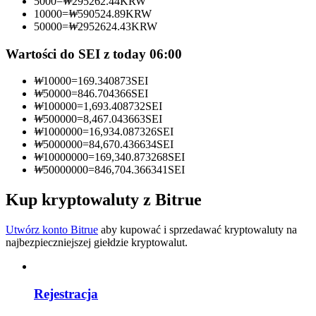
5000
=
₩
295262.44
KRW
10000
=
₩
590524.89
KRW
Zostań traderem kopiującym
50000
=
₩
2952624.43
KRW
Ciesz się podziałem zysków i prowizjami z kopiowania
Wartości do SEI z today 06:00
transakcji
₩
10000
=
169.340873
SEI
₩
50000
=
846.704366
SEI
₩
100000
=
1,693.408732
SEI
₩
500000
=
8,467.043663
SEI
₩
1000000
=
16,934.087326
SEI
₩
5000000
=
84,670.436634
SEI
₩
10000000
=
169,340.873268
SEI
₩
50000000
=
846,704.366341
SEI
Kup kryptowaluty z Bitrue
Informacja
Analiza Big Data, w tym informacje handlowe itp.
Utwórz konto Bitrue
aby kupować i sprzedawać kryptowaluty na
najbezpieczniejszej giełdzie kryptowalut.
Rejestracja