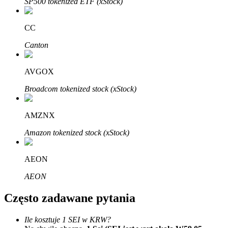
SP500 tokenized ETF (xStock)
Bitrue
AI
CC
Canton
AVGOX
Bitruści Partnerzy
Broadcom tokenized stock (xStock)
AMZNX
Amazon tokenized stock (xStock)
AEON
AEON
Afiliaci Bitrue
Często zadawane pytania
Aż do 65% prowizji!
Ile kosztuje 1 SEI w KRW?