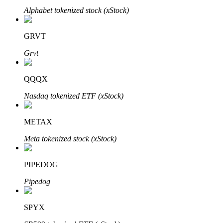
Alphabet tokenized stock (xStock)
GRVT
Grvt
Automatyczna inwestycja
QQQX
Zdobądź długoterminowy zysk i elastyczne zainteresowania
Nasdaq tokenized ETF (xStock)
METAX
Meta tokenized stock (xStock)
PIPEDOG
Pipedog
Naucz się stakingu
SPYX
Dowiedz się, jak uzyskać dochód pasywny