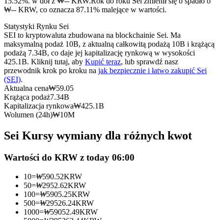
15.52%. w dół z ₩-- KRW.
Rok do roku Sei zmienił się o spadło o
Kontrakty terminowe na USDC
₩-- KRW, co oznacza 87.11% malejące w wartości.
Kontrakty futures wykorzystujące USDC jako zabezpieczenie
Statystyki Rynku Sei
SEI to kryptowaluta zbudowana na blockchainie Sei. Ma
maksymalną podaż 10B, z aktualną całkowitą podażą 10B i krążącą
podażą 7.34B, co daje jej kapitalizację rynkową w wysokości
425.1B. Kliknij tutaj, aby
Kupić teraz
, lub sprawdź nasz
przewodnik krok po kroku na
jak bezpiecznie i łatwo zakupić Sei
(SEI)
.
Aktualna cena
₩
59.05
Krążąca podaż
7.34B
Kapitalizacja rynkowa
₩
425.1B
Wolumen (24h)
₩
10M
Kopiowanie Transakcji
Sei Kursy wymiany dla różnych kwot
Dołącz do najlepszych traderów
Wartości do KRW z today 06:00
10
=
₩
590.52
KRW
50
=
₩
2952.62
KRW
100
=
₩
5905.25
KRW
500
=
₩
29526.24
KRW
1000
=
₩
59052.49
KRW