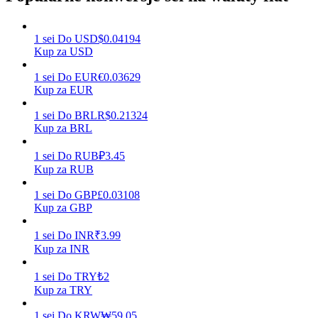
1
sei
Do
USD
$
0.04194
Kup za USD
Zarabiać
1
sei
Do
EUR
€
0.03629
Kup za EUR
1
sei
Do
BRL
R$
0.21324
Kup za BRL
1
sei
Do
RUB
₽
3.45
Kup za RUB
1
sei
Do
GBP
£
0.03108
Mocna Świnka
Kup za GBP
Codziennie zdobywaj konkurencyjne nagrody
1
sei
Do
INR
₹
3.99
Kup za INR
1
sei
Do
TRY
₺
2
Kup za TRY
1
sei
Do
KRW
₩
59.05