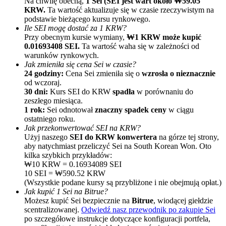
Na chwilę obecną,
1 Sei (SEI jest wart około ₩59.05
KRW.
Ta wartość aktualizuje się w czasie rzeczywistym na
podstawie bieżącego kursu rynkowego.
Ile SEI mogę dostać za 1 KRW?
Przy obecnym kursie wymiany,
₩1 KRW może kupić
0.01693408 SEI.
Ta wartość waha się w zależności od
warunków rynkowych.
Jak zmieniła się cena Sei w czasie?
24 godziny:
Cena Sei zmieniła się o
wzrosła o nieznacznie
od wczoraj.
Polecaj
30 dni:
Kurs SEI do KRW
spadła
w porównaniu do
zeszłego miesiąca.
Zaproś przyjaciela, aby otrzymać nagrody pieniężne
1 rok:
Sei odnotował
znaczny spadek ceny
w ciągu
ostatniego roku.
BTC Welcome Rewards
Jak przekonwertować SEI na KRW?
Użyj naszego
SEI do KRW konwertera
na górze tej strony,
aby natychmiast przeliczyć Sei na South Korean Won. Oto
kilka szybkich przykładów:
₩10 KRW = 0.16934089 SEI
10 SEI = ₩590.52 KRW
(Wszystkie podane kursy są przybliżone i nie obejmują opłat.)
Jak kupić 1 Sei na Bitrue?
Możesz kupić Sei bezpiecznie na
Bitrue
, wiodącej giełdzie
scentralizowanej.
Odwiedź nasz przewodnik po zakupie Sei
po szczegółowe instrukcje dotyczące konfiguracji portfela,