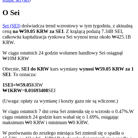
O Sei
Sei (SEI)
doświadcza trend wzrostowy w tym tygodniu, z aktualną
Kontrakty terminowe COIN-M
ceną
na ₩59.05 KRW za SEI
. Z krążącą podażą 7.34B SEI,
całkowita kapitalizacja rynkowa Sei wynosi teraz około ₩425.1B
Kontrakty terminowe na kryptowaluty
KRW.
W ciągu ostatnich 24 godzin wolumen handlowy Sei osiągnął
₩10M KRW
TradFi
Obecnie,
SEI do KRW
kurs wymiany
wynosi ₩59.05 KRW za 1
Instrumenty pochodne na akcje, forex, metale szlachetne i
SEI
. To oznacza:
towary
1
SEI
=
₩
59.05
KRW
₩
1
KRW
=
0.01693408
SEI
(Uwaga: opłaty za wymianę i koszty gazu nie są wliczone.)
W ciągu ostatnich 7 dni cena Sei zmieniła się o wzrosło o 0.47%.
W
ciągu ostatnich 24 godzin kurs wahał się o 1.69%, osiągając
maksimum ₩0 KRW i minimum ₩0 KRW.
W porównaniu do zeszłego miesiąca Sei zmienił się o spadła o