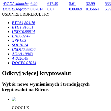
AVAX
Avalanche
6.49
617.49
5.61
32.99
533
DOGE
Dogecoin
0.07014
6.67
0.06069
0.35664
5.7
USD
INR
EUR
BRL
RUB
TRY
BTC
64,804.76
ETH
1,916.51
Blokady BTR
USDT
0.99914
BNB
602.47
Ekskluzywne inwestycje dla posiadaczy BTR
XRP
1.03
SOL
76.24
USDC
0.99856
ADA
0.19843
AVAX
6.49
DOGE
0.07014
Odkryj więcej kryptowalut
Wybór nowo wymienionych i trendujących
Pożyczki
kryptowalut na
Bitrue
.
Usługa pożyczek wspieranych kryptowalutami
GOOGLX