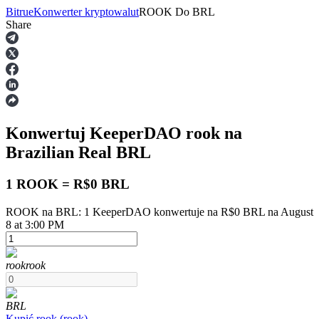
Bitrue
Konwerter kryptowalut
ROOK
Do
BRL
Share
Kontrakty terminowe
Konwertuj KeeperDAO
rook
na
Brazilian Real
BRL
1 ROOK = R$0 BRL
ROOK na BRL: 1 KeeperDAO konwertuje na R$0 BRL na August
Kontrakty terminowe na USDT
8 at 3:00 PM
Kontrakty futures wykorzystujące USDT jako zabezpieczenie
rook
rook
BRL
Kupić
rook
(
rook
)