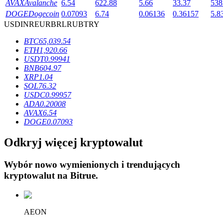
AVAX
Avalanche
6.54
622.88
5.66
33.37
538
DOGE
Dogecoin
0.07093
6.74
0.06136
0.36157
5.8
USD
INR
EUR
BRL
RUB
TRY
BTC
65,039.54
ETH
1,920.66
Blokady BTR
USDT
0.99941
BNB
604.97
Ekskluzywne inwestycje dla posiadaczy BTR
XRP
1.04
SOL
76.32
USDC
0.99957
ADA
0.20008
AVAX
6.54
DOGE
0.07093
Odkryj więcej kryptowalut
Wybór nowo wymienionych i trendujących
kryptowalut na
Bitrue
.
Pożyczki
Usługa pożyczek wspieranych kryptowalutami
AEON