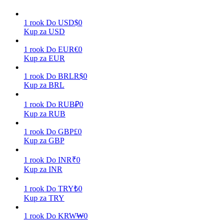
1
rook
Do
USD
$
0
Kup za USD
Zarabiać
1
rook
Do
EUR
€
0
Kup za EUR
1
rook
Do
BRL
R$
0
Kup za BRL
1
rook
Do
RUB
₽
0
Kup za RUB
1
rook
Do
GBP
£
0
Mocna Świnka
Kup za GBP
Codziennie zdobywaj konkurencyjne nagrody
1
rook
Do
INR
₹
0
Kup za INR
1
rook
Do
TRY
₺
0
Kup za TRY
1
rook
Do
KRW
₩
0