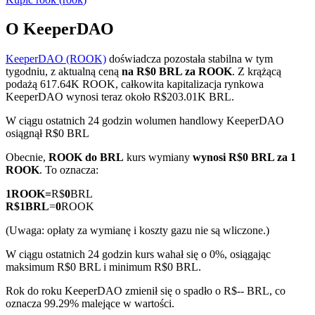
O KeeperDAO
KeeperDAO (ROOK)
doświadcza pozostała stabilna w tym
Kontrakty terminowe COIN-M
tygodniu, z aktualną ceną
na R$0 BRL za ROOK
. Z krążącą
podażą 617.64K ROOK, całkowita kapitalizacja rynkowa
Kontrakty terminowe na kryptowaluty
KeeperDAO wynosi teraz około R$203.01K BRL.
W ciągu ostatnich 24 godzin wolumen handlowy KeeperDAO
osiągnął R$0 BRL
TradFi
Obecnie,
ROOK do BRL
kurs wymiany
wynosi R$0 BRL za 1
Instrumenty pochodne na akcje, forex, metale szlachetne i
ROOK
. To oznacza:
towary
1
ROOK
=
R$
0
BRL
R$
1
BRL
=
0
ROOK
(Uwaga: opłaty za wymianę i koszty gazu nie są wliczone.)
W ciągu ostatnich 24 godzin kurs wahał się o 0%, osiągając
maksimum R$0 BRL i minimum R$0 BRL.
Rok do roku KeeperDAO zmienił się o spadło o R$-- BRL, co
oznacza 99.29% malejące w wartości.