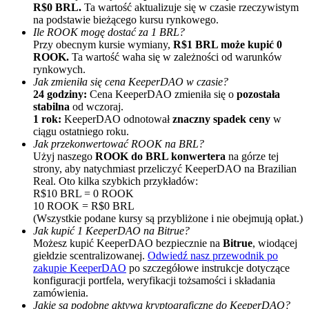
R$0 BRL.
Ta wartość aktualizuje się w czasie rzeczywistym
na podstawie bieżącego kursu rynkowego.
Ile ROOK mogę dostać za 1 BRL?
Przy obecnym kursie wymiany,
R$1 BRL może kupić 0
ROOK.
Ta wartość waha się w zależności od warunków
rynkowych.
Jak zmieniła się cena KeeperDAO w czasie?
24 godziny:
Cena KeeperDAO zmieniła się o
pozostała
stabilna
od wczoraj.
Polecaj
1 rok:
KeeperDAO odnotował
znaczny spadek ceny
w
ciągu ostatniego roku.
Zaproś przyjaciela, aby otrzymać nagrody pieniężne
Jak przekonwertować ROOK na BRL?
Użyj naszego
ROOK do BRL konwertera
na górze tej
BTC Welcome Rewards
strony, aby natychmiast przeliczyć KeeperDAO na Brazilian
Real. Oto kilka szybkich przykładów:
R$10 BRL = 0 ROOK
10 ROOK = R$0 BRL
(Wszystkie podane kursy są przybliżone i nie obejmują opłat.)
Jak kupić 1 KeeperDAO na Bitrue?
Możesz kupić KeeperDAO bezpiecznie na
Bitrue
, wiodącej
giełdzie scentralizowanej.
Odwiedź nasz przewodnik po
zakupie KeeperDAO
po szczegółowe instrukcje dotyczące
konfiguracji portfela, weryfikacji tożsamości i składania
zamówienia.
Jakie są podobne aktywa kryptograficzne do KeeperDAO?