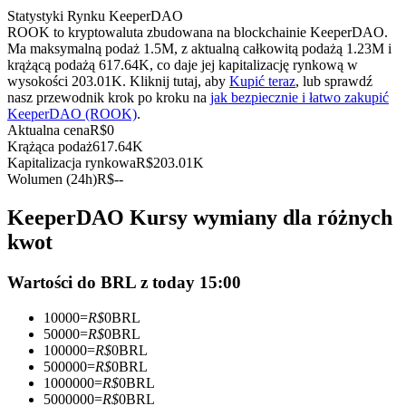
Kontrakty terminowe na USDC
Statystyki Rynku KeeperDAO
ROOK to kryptowaluta zbudowana na blockchainie KeeperDAO.
Kontrakty futures wykorzystujące USDC jako zabezpieczenie
Ma maksymalną podaż 1.5M, z aktualną całkowitą podażą 1.23M i
krążącą podażą 617.64K, co daje jej kapitalizację rynkową w
wysokości 203.01K. Kliknij tutaj, aby
Kupić teraz
, lub sprawdź
nasz przewodnik krok po kroku na
jak bezpiecznie i łatwo zakupić
KeeperDAO (ROOK)
.
Aktualna cena
R$
0
Krążąca podaż
617.64K
Kapitalizacja rynkowa
R$
203.01K
Wolumen (24h)
R$
--
KeeperDAO Kursy wymiany dla różnych
Kopiowanie Transakcji
kwot
Dołącz do najlepszych traderów
Wartości do BRL z today 15:00
10000
=
R$
0
BRL
50000
=
R$
0
BRL
100000
=
R$
0
BRL
500000
=
R$
0
BRL
1000000
=
R$
0
BRL
5000000
=
R$
0
BRL