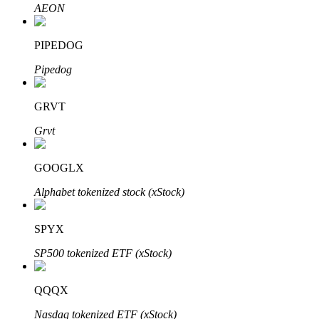
AEON
PIPEDOG
Pipedog
Automatyczna inwestycja
GRVT
Zdobądź długoterminowy zysk i elastyczne zainteresowania
Grvt
GOOGLX
Alphabet tokenized stock (xStock)
SPYX
SP500 tokenized ETF (xStock)
Naucz się stakingu
QQQX
Dowiedz się, jak uzyskać dochód pasywny
Nasdaq tokenized ETF (xStock)