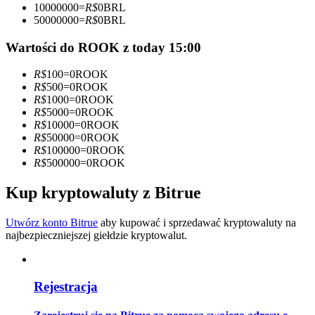
10000000
=
R$
0
BRL
50000000
=
R$
0
BRL
Zostań traderem kopiującym
Wartości do ROOK z today 15:00
Ciesz się podziałem zysków i prowizjami z kopiowania
transakcji
R$
100
=
0
ROOK
R$
500
=
0
ROOK
R$
1000
=
0
ROOK
R$
5000
=
0
ROOK
R$
10000
=
0
ROOK
R$
50000
=
0
ROOK
R$
100000
=
0
ROOK
R$
500000
=
0
ROOK
Kup kryptowaluty z Bitrue
Informacja
Utwórz konto Bitrue
aby kupować i sprzedawać kryptowaluty na
Analiza Big Data, w tym informacje handlowe itp.
najbezpieczniejszej giełdzie kryptowalut.
Rejestracja