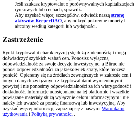
Jeśli szukasz kryptowalut o porównywalnych kapitalizacjach
BTC Welcome Rewards
rynkowych lub cechach, sprawdź:
Aby uzyskać więcej szczegółów, odwiedź naszą
stronę
Deposit & Trade BTC to Share 25000 USDT prize pool!
aktywów KeeperDAO
, aby odkryć pokrewne monety i
altcoiny według kategorii lub wydajności.
Zastrzeżenie
Deposit CASHCAT & Win
Rynki kryptowalut charakteryzują się dużą zmiennością i mogą
Share 500000 CASHCAT prize pool
doświadczyć szybkich wahań cen. Ponosisz wyłączną
odpowiedzialność za swoje decyzje inwestycyjne, a Bitrue nie
ponosi odpowiedzialności za jakiekolwiek straty, które możesz
ponieść. Opieramy się na źródłach zewnętrznych w zakresie cen i
innych danych związanych z kryptowalutami wymienionymi
Exclusive for BitMart Users
powyżej i nie ponosimy odpowiedzialności za ich wiarygodność i
dokładność. Informacje udostępniane na tej platformie i wszelkie
Register & Trade to Win 500,000 USDT
powiązane materiały służą wyłącznie celom informacyjnym i nie
należy ich uważać za poradę finansową lub inwestycyjną. Aby
uzyskać więcej informacji, zapoznaj się z naszymi
Warunkami
użytkowania
i
Polityką prywatności
.
Precious Metals Trading Carnival
Trade Gold & Silver · 33,333 USDT Bonus