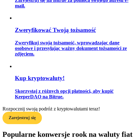
Zarejestruj się na Bitrue za pomocą swojego adresu e-
mail.
Przewodnik
Zweryfikować Twoją tożsamość
Przewodnik dla początkujących dotyczący kontraktów futures
Zweryfikuj swoją tożsamość, wprowadzając dane
osobowe i przesyłając ważny dokument tożsamości ze
zdjęciem.
Kup kryptowaluty!
Skorzystaj z różnych opcji płatności, aby kupić
KeeperDAO na Bitrue.
Strategie handlowe
Rozpocznij swoją podróż z kryptowalutami teraz!
Dowiedz się, jak zachować rentowność
Zarejestruj się
Popularne konwersje rook na waluty fiat