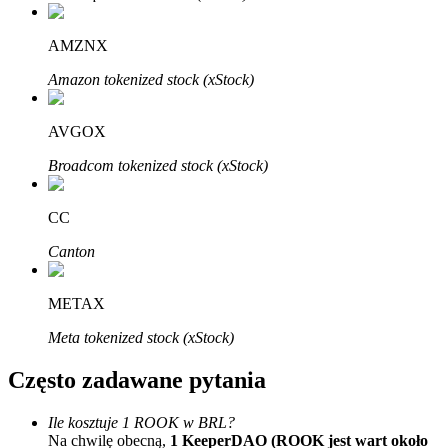
Bitrue
AI
AMZNX
Amazon tokenized stock (xStock)
AVGOX
Broadcom tokenized stock (xStock)
Bitruści Partnerzy
CC
Canton
METAX
Meta tokenized stock (xStock)
Często zadawane pytania
Afiliaci Bitrue
Aż do 65% prowizji!
Ile kosztuje 1 ROOK w BRL?
Na chwilę obecną,
1 KeeperDAO (ROOK jest wart około