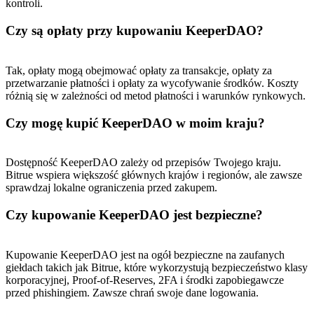
kontroli.
Czy są opłaty przy kupowaniu KeeperDAO?
USDT New User Exclusive 10% APR
USDT Flexible Staking | Daily Rewards
Tak, opłaty mogą obejmować opłaty za transakcje, opłaty za
przetwarzanie płatności i opłaty za wycofywanie środków. Koszty
różnią się w zależności od metod płatności i warunków rynkowych.
Czy mogę kupić KeeperDAO w moim kraju?
BTC New User Exclusive: 6.5% APR
BTC Flexible Staking | Daily Rewards
Dostępność KeeperDAO zależy od przepisów Twojego kraju.
Bitrue wspiera większość głównych krajów i regionów, ale zawsze
sprawdzaj lokalne ograniczenia przed zakupem.
Czy kupowanie KeeperDAO jest bezpieczne?
Kupowanie KeeperDAO jest na ogół bezpieczne na zaufanych
giełdach takich jak Bitrue, które wykorzystują bezpieczeństwo klasy
korporacyjnej, Proof-of-Reserves, 2FA i środki zapobiegawcze
przed phishingiem. Zawsze chrań swoje dane logowania.
Więcej wydarzeń