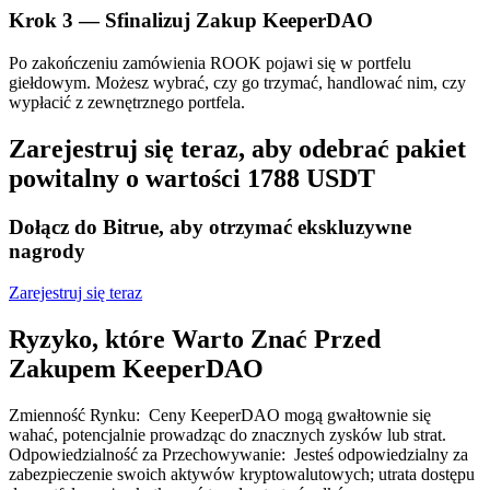
Bitrue
AI
Krok
3 —
Sfinalizuj Zakup KeeperDAO
Po zakończeniu zamówienia ROOK pojawi się w portfelu
giełdowym. Możesz wybrać, czy go trzymać, handlować nim, czy
wypłacić z zewnętrznego portfela.
Zarejestruj się teraz, aby odebrać pakiet
powitalny o wartości 1788 USDT
Bitruści Partnerzy
Dołącz do Bitrue, aby otrzymać ekskluzywne
nagrody
Zarejestruj się teraz
Ryzyko, które Warto Znać Przed
Zakupem KeeperDAO
Afiliaci Bitrue
Zmienność Rynku
:
Ceny KeeperDAO mogą gwałtownie się
wahać, potencjalnie prowadząc do znacznych zysków lub strat.
Aż do 65% prowizji!
Odpowiedzialność za Przechowywanie
:
Jesteś odpowiedzialny za
zabezpieczenie swoich aktywów kryptowalutowych; utrata dostępu