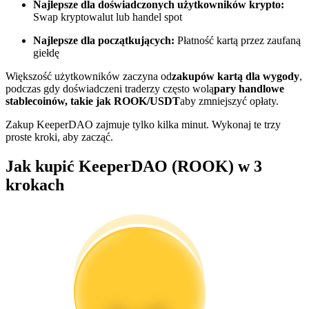
Najlepsze dla doświadczonych użytkowników krypto:
Swap kryptowalut lub handel spot
Zostań traderem kopiującym
Najlepsze dla początkujących:
Płatność kartą przez zaufaną
Ciesz się podziałem zysków i prowizjami z kopiowania
giełdę
transakcji
Większość użytkowników zaczyna od
zakupów kartą dla wygody
,
podczas gdy doświadczeni traderzy często wolą
pary handlowe
stablecoinów, takie jak ROOK/USDT
aby zmniejszyć opłaty.
Zakup KeeperDAO zajmuje tylko kilka minut. Wykonaj te trzy
proste kroki, aby zacząć.
Jak kupić KeeperDAO (ROOK) w 3
krokach
Informacja
Analiza Big Data, w tym informacje handlowe itp.