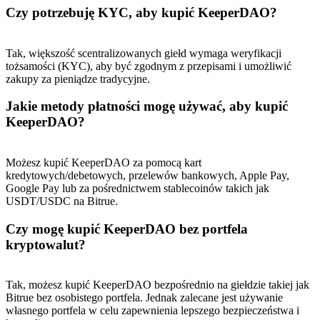
Czy potrzebuję KYC, aby kupić KeeperDAO?
BTC Welcome Rewards
Deposit & Trade BTC to Share 25000 USDT prize pool!
Tak, większość scentralizowanych giełd wymaga weryfikacji
tożsamości (KYC), aby być zgodnym z przepisami i umożliwić
zakupy za pieniądze tradycyjne.
Jakie metody płatności mogę używać, aby kupić
Deposit CASHCAT & Win
KeeperDAO?
Share 500000 CASHCAT prize pool
Możesz kupić KeeperDAO za pomocą kart
kredytowych/debetowych, przelewów bankowych, Apple Pay,
Google Pay lub za pośrednictwem stablecoinów takich jak
Exclusive for BitMart Users
USDT/USDC na Bitrue.
Register & Trade to Win 500,000 USDT
Czy mogę kupić KeeperDAO bez portfela
kryptowalut?
Precious Metals Trading Carnival
Tak, możesz kupić KeeperDAO bezpośrednio na giełdzie takiej jak
Bitrue bez osobistego portfela. Jednak zalecane jest używanie
Trade Gold & Silver · 33,333 USDT Bonus
własnego portfela w celu zapewnienia lepszego bezpieczeństwa i