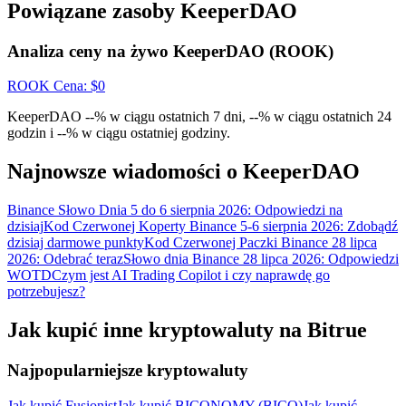
Wygraj nagrody i ekskluzywne bonusy
Powiązane zasoby KeeperDAO
Zaloguj sie
Zapisać się
Analiza ceny na żywo KeeperDAO (ROOK)
ROOK
Cena
: $
0
KeeperDAO --% w ciągu ostatnich 7 dni, --% w ciągu ostatnich 24
godzin i --% w ciągu ostatniej godziny.
Najnowsze wiadomości o KeeperDAO
Zaloguj sie
Zapisać się
Binance Słowo Dnia 5 do 6 sierpnia 2026: Odpowiedzi na
dzisiaj
Kod Czerwonej Koperty Binance 5-6 sierpnia 2026: Zdobądź
dzisiaj darmowe punkty
Kod Czerwonej Paczki Binance 28 lipca
2026: Odebrać teraz
Słowo dnia Binance 28 lipca 2026: Odpowiedzi
WOTD
Czym jest AI Trading Copilot i czy naprawdę go
potrzebujesz?
Jak kupić inne kryptowaluty na Bitrue
Centrum
Najpopularniejsze kryptowaluty
nagród
Jak kupić Fusionist
Jak kupić BICONOMY (BICO)
Jak kupić