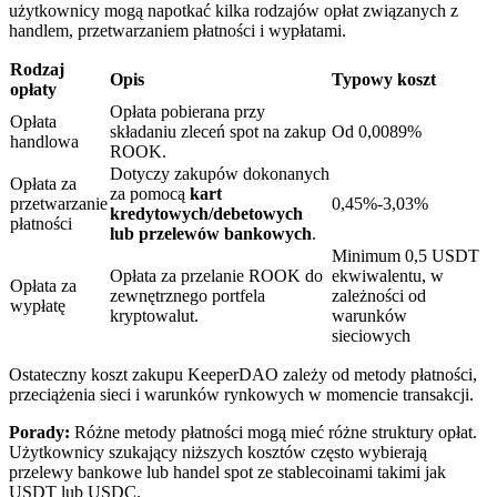
użytkownicy mogą napotkać kilka rodzajów opłat związanych z
handlem, przetwarzaniem płatności i wypłatami.
Rodzaj
Opis
Typowy koszt
opłaty
Opłata pobierana przy
Opłata
Blokady BTR
składaniu zleceń spot na zakup
Od 0,0089%
handlowa
ROOK.
Ekskluzywne inwestycje dla posiadaczy BTR
Dotyczy zakupów dokonanych
Opłata za
za pomocą
kart
przetwarzanie
0,45%-3,03%
kredytowych/debetowych
płatności
lub przelewów bankowych
.
Minimum 0,5 USDT
Opłata za przelanie ROOK do
ekwiwalentu, w
Opłata za
zewnętrznego portfela
zależności od
wypłatę
kryptowalut.
warunków
sieciowych
Ostateczny koszt zakupu KeeperDAO zależy od metody płatności,
Pożyczki
przeciążenia sieci i warunków rynkowych w momencie transakcji.
Usługa pożyczek wspieranych kryptowalutami
Porady:
Różne metody płatności mogą mieć różne struktury opłat.
Użytkownicy szukający niższych kosztów często wybierają
przelewy bankowe lub handel spot ze stablecoinami takimi jak
USDT lub USDC.