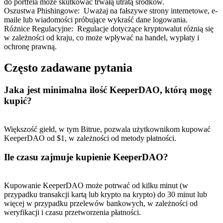
do portfela może skutkować trwałą utratą środków.
Oszustwa Phishingowe
:
Uważaj na fałszywe strony internetowe, e-
maile lub wiadomości próbujące wykraść dane logowania.
Różnice Regulacyjne
:
Regulacje dotyczące kryptowalut różnią się
w zależności od kraju, co może wpływać na handel, wypłaty i
ochronę prawną.
Często zadawane pytania
Polecaj
Jaka jest minimalna ilość KeeperDAO, którą mogę
kupić?
Zaproś przyjaciela, aby otrzymać nagrody pieniężne
BTC Welcome Rewards
Większość giełd, w tym Bitrue, pozwala użytkownikom kupować
KeeperDAO od $1, w zależności od metody płatności.
Ile czasu zajmuje kupienie KeeperDAO?
Kupowanie KeeperDAO może potrwać od kilku minut (w
przypadku transakcji kartą lub krypto na krypto) do 30 minut lub
więcej w przypadku przelewów bankowych, w zależności od
weryfikacji i czasu przetworzenia płatności.