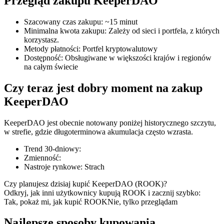
Przegląd zakupu KeeperDAO
Szacowany czas zakupu
:
~15 minut
Minimalna kwota zakupu
:
Zależy od sieci i portfela, z których
korzystasz.
Kontrakty terminowe COIN-M
Metody płatności
:
Portfel kryptowalutowy
Dostępność
:
Obsługiwane w większości krajów i regionów
Kontrakty terminowe na kryptowaluty
na całym świecie
Czy teraz jest dobry moment na zakup
TradFi
KeeperDAO
Instrumenty pochodne na akcje, forex, metale szlachetne i
KeeperDAO jest obecnie notowany poniżej historycznego szczytu,
towary
w strefie, gdzie długoterminowa akumulacja często wzrasta.
Trend 30-dniowy
:
Zmienność
:
Nastroje rynkowe
:
Strach
Czy planujesz dzisiaj kupić KeeperDAO (ROOK)?
Odkryj, jak inni użytkownicy kupują ROOK i zacznij szybko:
Tak, pokaż mi, jak kupić ROOK
Nie, tylko przeglądam
Najlepsze sposoby kupowania