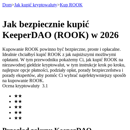
Dom
>
Jak kupić kryptowaluty
>
Kup ROOK
Jak bezpiecznie kupić
Kontrakty terminowe
KeeperDAO (ROOK) w 2026
Kupowanie ROOK powinno być bezpieczne, proste i opłacalne.
Idealnie chciałbyś kupić ROOK z jak najniższymi możliwymi
opłatami. W tym przewodniku pokażemy Ci, jak kupić ROOK na
niezawodnej giełdzie kryptowalut, w tym instrukcje krok po kroku,
najlepsze opcje płatności, podziały opłat, porady bezpieczeństwa i
porady ekspertów, aby pomóc Ci wybrać najefektywniejszy sposób
na kupowanie ROOK.
Ocena kryptowaluty
3.1
Kontrakty terminowe na USDT
★
★
Kontrakty futures wykorzystujące USDT jako zabezpieczenie
★
★
★
★
★
★
★
★