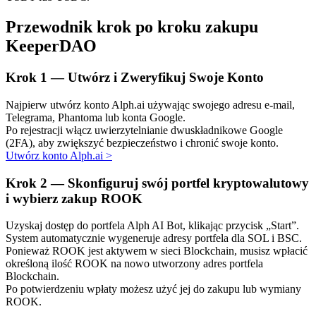
Przewodnik krok po kroku zakupu
KeeperDAO
Krok
1 —
Utwórz i Zweryfikuj Swoje Konto
Automatyczna inwestycja
Najpierw utwórz konto Alph.ai używając swojego adresu e-mail,
Telegrama, Phantoma lub konta Google.
Zdobądź długoterminowy zysk i elastyczne zainteresowania
Po rejestracji włącz uwierzytelnianie dwuskładnikowe Google
(2FA), aby zwiększyć bezpieczeństwo i chronić swoje konto.
Utwórz konto Alph.ai
>
Krok
2 —
Skonfiguruj swój portfel kryptowalutowy
i wybierz zakup ROOK
Uzyskaj dostęp do portfela Alph AI Bot, klikając przycisk „Start”.
System automatycznie wygeneruje adresy portfela dla SOL i BSC.
Ponieważ ROOK jest aktywem w sieci Blockchain, musisz wpłacić
określoną ilość ROOK na nowo utworzony adres portfela
Naucz się stakingu
Blockchain.
Po potwierdzeniu wpłaty możesz użyć jej do zakupu lub wymiany
Dowiedz się, jak uzyskać dochód pasywny
ROOK.