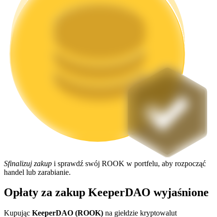
Stawianie
Wysokie zyski i natychmiastowy dostęp
Launchpool
Sfinalizuj zakup
i sprawdź swój ROOK w portfelu, aby rozpocząć
Elastyczne stawianie zakładów, aby zarabiać na popularnych
handel lub zarabianie.
tokenach
Opłaty za zakup KeeperDAO wyjaśnione
Kupując
KeeperDAO (ROOK)
na giełdzie kryptowalut