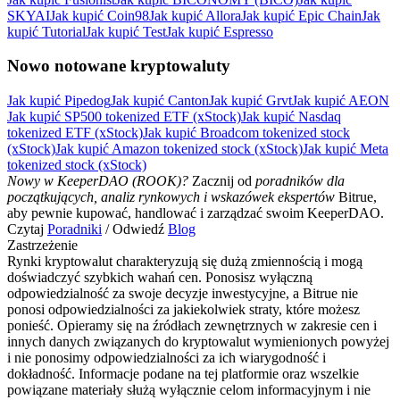
SKYAI
Jak kupić Coin98
Jak kupić Allora
Jak kupić Epic Chain
Jak
kupić Tutorial
Jak kupić Test
Jak kupić Espresso
Nowo notowane kryptowaluty
Jak kupić Pipedog
Jak kupić Canton
Jak kupić Grvt
Jak kupić AEON
Jak kupić SP500 tokenized ETF (xStock)
Jak kupić Nasdaq
Pobierz
tokenized ETF (xStock)
Jak kupić Broadcom tokenized stock
(xStock)
Jak kupić Amazon tokenized stock (xStock)
Jak kupić Meta
aplikację Bitrue
tokenized stock (xStock)
Nowy w KeeperDAO (ROOK)?
Zacznij od
poradników dla
początkujących, analiz rynkowych i wskazówek ekspertów
Bitrue,
aby pewnie kupować, handlować i zarządzać swoim KeeperDAO.
Czytaj
Poradniki
/ Odwiedź
Blog
Zastrzeżenie
Rynki kryptowalut charakteryzują się dużą zmiennością i mogą
doświadczyć szybkich wahań cen. Ponosisz wyłączną
Polski
odpowiedzialność za swoje decyzje inwestycyjne, a Bitrue nie
ponosi odpowiedzialności za jakiekolwiek straty, które możesz
ponieść. Opieramy się na źródłach zewnętrznych w zakresie cen i
innych danych związanych do kryptowalut wymienionych powyżej
i nie ponosimy odpowiedzialności za ich wiarygodność i
dokładność. Informacje podane na tej platformie oraz wszelkie
powiązane materiały służą wyłącznie celom informacyjnym i nie