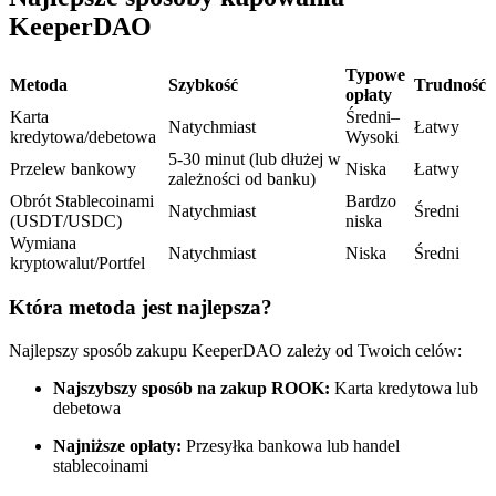
Kontrakty terminowe na USDC
KeeperDAO
Kontrakty futures wykorzystujące USDC jako zabezpieczenie
Typowe
Metoda
Szybkość
Trudność
opłaty
Karta
Średni–
Natychmiast
Łatwy
kredytowa/debetowa
Wysoki
5-30 minut (lub dłużej w
Przelew bankowy
Niska
Łatwy
zależności od banku)
Obrót Stablecoinami
Bardzo
Natychmiast
Średni
(USDT/USDC)
niska
Wymiana
Natychmiast
Niska
Średni
kryptowalut/Portfel
Kopiowanie Transakcji
Która metoda jest najlepsza?
Dołącz do najlepszych traderów
Najlepszy sposób zakupu KeeperDAO zależy od Twoich celów:
Najszybszy sposób na zakup ROOK:
Karta kredytowa lub
debetowa
Najniższe opłaty:
Przesyłka bankowa lub handel
stablecoinami