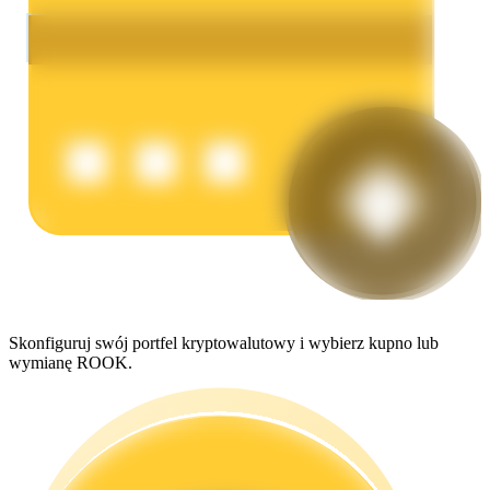
Zarabiać
Mocna Świnka
Skonfiguruj swój portfel kryptowalutowy i wybierz kupno lub
Codziennie zdobywaj konkurencyjne nagrody
wymianę ROOK.