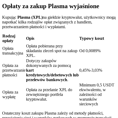
Opłaty za zakup Plasma wyjaśnione
Kupując
Plasma (XPL)
na giełdzie kryptowalut, użytkownicy mogą
napotkać kilka rodzajów opłat związanych z handlem,
przetwarzaniem płatności i wypłatami.
Blokady BTR
Rodzaj
Opis
Typowy koszt
Ekskluzywne inwestycje dla posiadaczy BTR
opłaty
Opłata pobierana przy
Opłata
składaniu zleceń spot na zakup
Od 0,0089%
transakcyjna
XPL.
Dotyczy zakupów
Opłata za
dokonywanych za pomocą
przetwarzanie
kart
0,45%-3,03%
płatności
kredytowych/debetowych lub
przelewów bankowych
.
Minimum 0,5 USDT
Opłata za przelanie XPL do
ekwiwalentu, w
Opłata za
Pożyczki
zewnętrznego portfela
zależności od
wypłatę
kryptowalut.
warunków
Usługa pożyczek wspieranych kryptowalutami
sieciowych
Ostateczny koszt zakupu Plasma zależy od metody płatności,
przeciążenia sieci i warunków rynkowych w momencie transakcji.