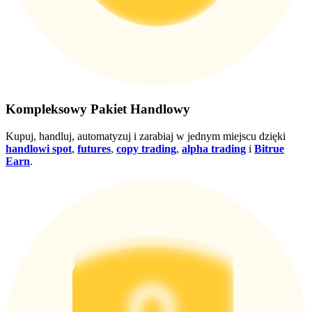
Wygraj nagrody i ekskluzywne bonusy
Zaloguj sie
Zapisać się
Kompleksowy Pakiet Handlowy
Kupuj, handluj, automatyzuj i zarabiaj w jednym miejscu dzięki
handlowi spot
,
futures
,
copy trading
,
alpha trading
i
Bitrue
Earn
.
Zaloguj sie
Zapisać się
Centrum
nagród