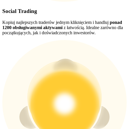
Social Trading
USDT New User Exclusive 10% APR
Kopiuj najlepszych traderów jednym kliknięciem i handluj
ponad
USDT Flexible Staking | Daily Rewards
1200 obsługiwanymi aktywami
z łatwością. Idealne zarówno dla
początkujących, jak i doświadczonych inwestorów.
BTC New User Exclusive: 6.5% APR
BTC Flexible Staking | Daily Rewards
Więcej wydarzeń