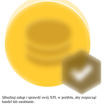
Stawianie
Wysokie zyski i natychmiastowy dostęp
Launchpool
Elastyczne stawianie zakładów, aby zarabiać na popularnych
tokenach
Sfinalizuj zakup
i sprawdź swój XPL w portfelu, aby rozpocząć
handel lub zarabianie.