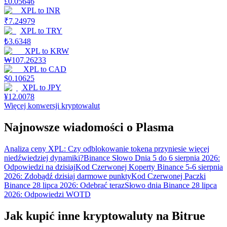
£
0.05646
XPL
to
INR
₹
7.24979
XPL
to
TRY
₺
3.6348
XPL
to
KRW
₩
107.26233
XPL
to
CAD
$
0.10625
XPL
to
JPY
¥
12.0078
Więcej konwersji kryptowalut
Najnowsze wiadomości o Plasma
Analiza ceny XPL: Czy odblokowanie tokena przyniesie więcej
niedźwiedziej dynamiki?
Binance Słowo Dnia 5 do 6 sierpnia 2026:
Odpowiedzi na dzisiaj
Kod Czerwonej Koperty Binance 5-6 sierpnia
2026: Zdobądź dzisiaj darmowe punkty
Kod Czerwonej Paczki
Binance 28 lipca 2026: Odebrać teraz
Słowo dnia Binance 28 lipca
2026: Odpowiedzi WOTD
Jak kupić inne kryptowaluty na Bitrue