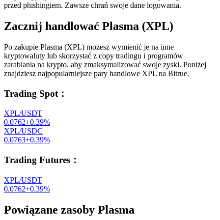
przed phishingiem. Zawsze chrań swoje dane logowania.
Zacznij handlować Plasma (XPL)
Po zakupie Plasma (XPL) możesz wymienić je na inne
kryptowaluty lub skorzystać z copy tradingu i programów
zarabiania na krypto, aby zmaksymalizować swoje zyski. Poniżej
znajdziesz najpopularniejsze pary handlowe XPL na Bitrue.
Trading Spot
：
XPL/USDT
0.0762
+
0.39
%
XPL/USDC
0.0763
+
0.39
%
Trading Futures
：
XPL/USDT
0.0762
+
0.39
%
Powiązane zasoby Plasma