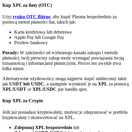
Bitrue
AI
Kup XPL za fiaty (OTC)
Użyj
rynku OTC Bitrue
, aby kupić Plasma bezpośrednio za
pomocą metod płatności fiat, takich jak:
Karta kredytowa lub debetowa
Apple Pay lub Google Pay
Przelew bankowy
Bitruści Partnerzy
Porady:
W zależności od wybranego kanału zakupu i metody
płatności, twój pierwszy zakup może wymagać powiązania twoją
tożsamością i informacjami płatniczymi. Proces ten zwykle trwa
kilka minut.
Alternatywnie użytkownicy mogą najpierw kupić stablecoiny takie
jak
USDT lub USDC
, a następnie wymienić je na
XPL
za pomocą
XPL/USDT
or
XPL/USDC
par handlu spot.
Kup XPL za Crypto
Afiliaci Bitrue
Jeśli już posiadasz kryptowaluty, możesz je zdeponować w portfelu
kryptowaluty i skonwertować na XPL.
Aż do 65% prowizji!
Zdeponuj XPL bezpośrednio
lub