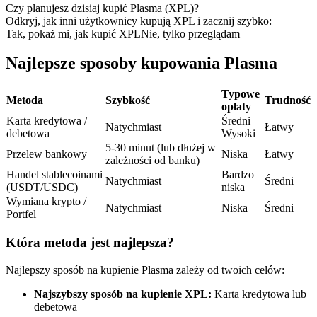
Kontrakty terminowe na USDC
Czy planujesz dzisiaj kupić Plasma (XPL)?
Odkryj, jak inni użytkownicy kupują XPL i zacznij szybko:
Kontrakty futures wykorzystujące USDC jako zabezpieczenie
Tak, pokaż mi, jak kupić XPL
Nie, tylko przeglądam
Najlepsze sposoby kupowania Plasma
Typowe
Metoda
Szybkość
Trudność
opłaty
Karta kredytowa /
Średni–
Natychmiast
Łatwy
debetowa
Wysoki
5-30 minut (lub dłużej w
Przelew bankowy
Niska
Łatwy
zależności od banku)
Kopiowanie Transakcji
Handel stablecoinami
Bardzo
Natychmiast
Średni
(USDT/USDC)
niska
Dołącz do najlepszych traderów
Wymiana krypto /
Natychmiast
Niska
Średni
Portfel
Która metoda jest najlepsza?
Najlepszy sposób na kupienie Plasma zależy od twoich celów:
Najszybszy sposób na kupienie XPL:
Karta kredytowa lub
debetowa