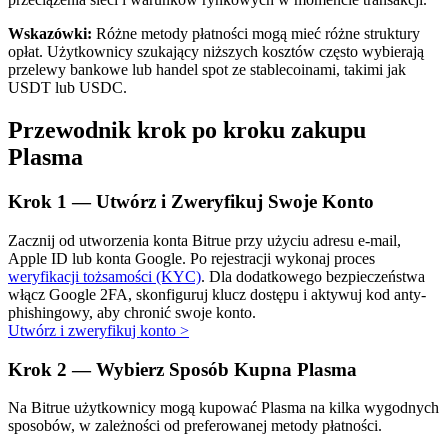
Wskazówki:
Różne metody płatności mogą mieć różne struktury
opłat. Użytkownicy szukający niższych kosztów często wybierają
przelewy bankowe lub handel spot ze stablecoinami, takimi jak
USDT lub USDC.
Przewodnik krok po kroku zakupu
Automatyczna inwestycja
Plasma
Zdobądź długoterminowy zysk i elastyczne zainteresowania
Krok
1 —
Utwórz i Zweryfikuj Swoje Konto
Zacznij od utworzenia konta Bitrue przy użyciu adresu e-mail,
Apple ID lub konta Google. Po rejestracji wykonaj proces
weryfikacji tożsamości (KYC)
. Dla dodatkowego bezpieczeństwa
włącz Google 2FA, skonfiguruj klucz dostępu i aktywuj kod anty-
phishingowy, aby chronić swoje konto.
Utwórz i zweryfikuj konto
>
Krok
2 —
Wybierz Sposób Kupna Plasma
Naucz się stakingu
Na Bitrue użytkownicy mogą kupować Plasma na kilka wygodnych
Dowiedz się, jak uzyskać dochód pasywny
sposobów, w zależności od preferowanej metody płatności.