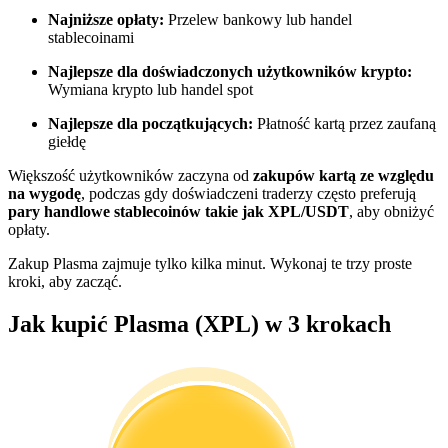
Najniższe opłaty:
Przelew bankowy lub handel
Zostań traderem kopiującym
stablecoinami
Ciesz się podziałem zysków i prowizjami z kopiowania
Najlepsze dla doświadczonych użytkowników krypto:
transakcji
Wymiana krypto lub handel spot
Najlepsze dla początkujących:
Płatność kartą przez zaufaną
giełdę
Większość użytkowników zaczyna od
zakupów kartą ze względu
na wygodę
, podczas gdy doświadczeni traderzy często preferują
pary handlowe stablecoinów takie jak XPL/USDT
, aby obniżyć
opłaty.
Zakup Plasma zajmuje tylko kilka minut. Wykonaj te trzy proste
kroki, aby zacząć.
Informacja
Jak kupić Plasma (XPL) w 3 krokach
Analiza Big Data, w tym informacje handlowe itp.