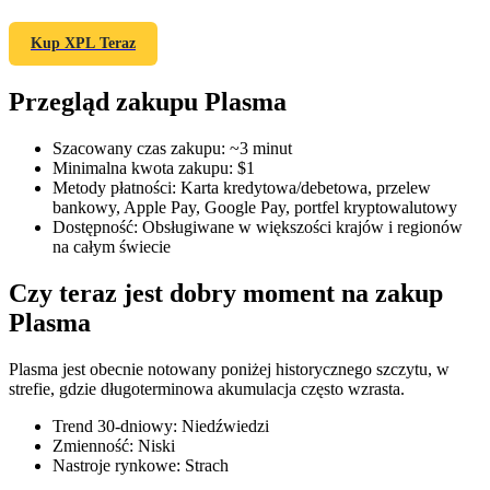
Kup XPL Teraz
Przegląd zakupu Plasma
Kontrakty terminowe COIN-M
Kontrakty terminowe na kryptowaluty
Szacowany czas zakupu
:
~3 minut
Minimalna kwota zakupu
:
$1
Metody płatności
:
Karta kredytowa/debetowa, przelew
bankowy, Apple Pay, Google Pay, portfel kryptowalutowy
TradFi
Dostępność
:
Obsługiwane w większości krajów i regionów
na całym świecie
Instrumenty pochodne na akcje, forex, metale szlachetne i
towary
Czy teraz jest dobry moment na zakup
Plasma
Plasma jest obecnie notowany poniżej historycznego szczytu, w
strefie, gdzie długoterminowa akumulacja często wzrasta.
Trend 30-dniowy
:
Niedźwiedzi
Zmienność
:
Niski
Nastroje rynkowe
:
Strach