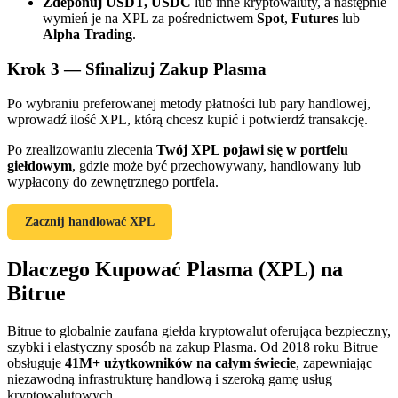
Zdeponuj USDT, USDC
lub inne kryptowaluty, a następnie
wymień je na XPL za pośrednictwem
Spot
,
Futures
lub
Alpha Trading
.
Krok
3 —
Sfinalizuj Zakup Plasma
Po wybraniu preferowanej metody płatności lub pary handlowej,
wprowadź ilość XPL, którą chcesz kupić i potwierdź transakcję.
Polecaj
Po zrealizowaniu zlecenia
Twój XPL pojawi się w portfelu
giełdowym
, gdzie może być przechowywany, handlowany lub
Zaproś przyjaciela, aby otrzymać nagrody pieniężne
wypłacony do zewnętrznego portfela.
BTC Welcome Rewards
Zacznij handlować XPL
Dlaczego Kupować Plasma (XPL) na
Bitrue
Bitrue to globalnie zaufana giełda kryptowalut oferująca bezpieczny,
szybki i elastyczny sposób na zakup Plasma. Od 2018 roku Bitrue
obsługuje
41M+ użytkowników na całym świecie
, zapewniając
niezawodną infrastrukturę handlową i szeroką gamę usług
kryptowalutowych.