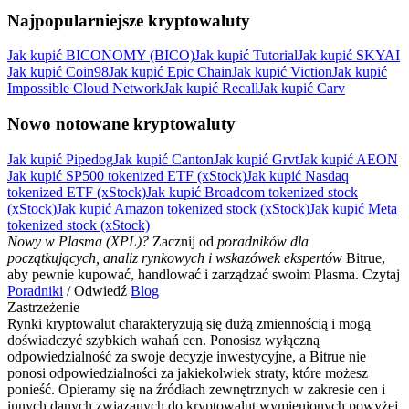
Najpopularniejsze kryptowaluty
Jak kupić BICONOMY (BICO)
Jak kupić Tutorial
Jak kupić SKYAI
Jak kupić Coin98
Jak kupić Epic Chain
Jak kupić Viction
Jak kupić
Impossible Cloud Network
Jak kupić Recall
Jak kupić Carv
Nowo notowane kryptowaluty
Jak kupić Pipedog
Jak kupić Canton
Jak kupić Grvt
Jak kupić AEON
Jak kupić SP500 tokenized ETF (xStock)
Jak kupić Nasdaq
tokenized ETF (xStock)
Jak kupić Broadcom tokenized stock
(xStock)
Jak kupić Amazon tokenized stock (xStock)
Jak kupić Meta
tokenized stock (xStock)
Nowy w Plasma (XPL)?
Zacznij od
poradników dla
początkujących, analiz rynkowych i wskazówek ekspertów
Bitrue,
aby pewnie kupować, handlować i zarządzać swoim Plasma. Czytaj
Poradniki
/ Odwiedź
Blog
Zastrzeżenie
Rynki kryptowalut charakteryzują się dużą zmiennością i mogą
doświadczyć szybkich wahań cen. Ponosisz wyłączną
odpowiedzialność za swoje decyzje inwestycyjne, a Bitrue nie
ponosi odpowiedzialności za jakiekolwiek straty, które możesz
ponieść. Opieramy się na źródłach zewnętrznych w zakresie cen i
innych danych związanych do kryptowalut wymienionych powyżej