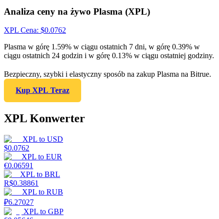
Analiza ceny na żywo Plasma (XPL)
XPL
Cena
: $
0.0762
Plasma w górę 1.59% w ciągu ostatnich 7 dni, w górę 0.39% w
ciągu ostatnich 24 godzin i w górę 0.13% w ciągu ostatniej godziny.
Bezpieczny, szybki i elastyczny sposób na zakup Plasma na Bitrue.
Kup XPL Teraz
XPL Konwerter
XPL
to
USD
$
0.0762
XPL
to
EUR
€
0.06591
XPL
to
BRL
R$
0.38861
XPL
to
RUB
₽
6.27027
XPL
to
GBP