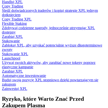
Handluj XPL
Copy Trading
Śledź doświadczonych traderów i kopiuj strategie XPL jednym
dotknięciem
Copy Trading XPL
Flexible Staking
Zdobywaj codzienne nagrody, jednocześnie utrzymując XPL
dostępny
Zarabiaj XPL
Stakowanie
Zablokuj XPL, aby uzyskać potencjalnie wyższe długoterminowe
zwroty
Stakowanie XPL
Launchpool
Używaj swoich aktywów, aby zarabiać nowe tokeny poprzez
elastyczne kampanie
Zarabiaj XPL
Automatyczne inwestowanie
Buduj swoją pozycję XPL stopniowo dzięki powtarzającym się
zakupom
Zainwestuj XPL
Ryzyko, które Warto Znać Przed
Zakupem Plasma