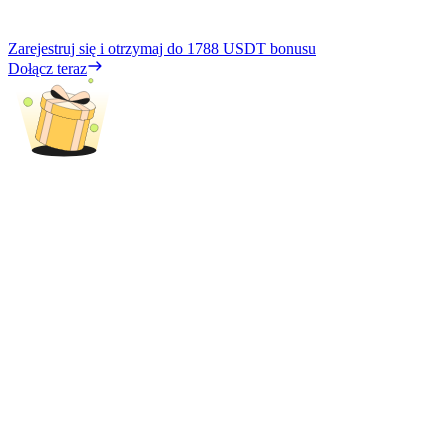
Zarejestruj się i otrzymaj do
1788 USDT
bonusu
Dołącz teraz