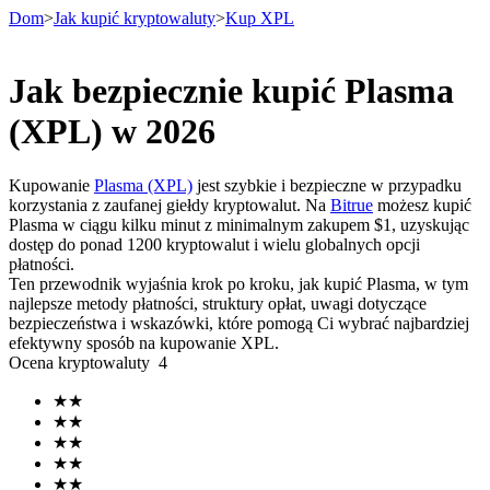
Dom
>
Jak kupić kryptowaluty
>
Kup XPL
Jak bezpiecznie kupić Plasma
Kontrakty terminowe
(XPL) w 2026
Kupowanie
Plasma (XPL)
jest szybkie i bezpieczne w przypadku
korzystania z zaufanej giełdy kryptowalut. Na
Bitrue
możesz kupić
Plasma w ciągu kilku minut z minimalnym zakupem $1, uzyskując
dostęp do ponad 1200 kryptowalut i wielu globalnych opcji
płatności.
Ten przewodnik wyjaśnia krok po kroku, jak kupić Plasma, w tym
najlepsze metody płatności, struktury opłat, uwagi dotyczące
bezpieczeństwa i wskazówki, które pomogą Ci wybrać najbardziej
Kontrakty terminowe na USDT
efektywny sposób na kupowanie XPL.
Ocena kryptowaluty
4
Kontrakty futures wykorzystujące USDT jako zabezpieczenie
★
★
★
★
★
★
★
★
★
★