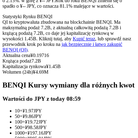
o 2.13%. w górę z ¥-- JPY.
Rok do roku BENQI zmienił się o
Kontrakty terminowe na USDC
spadło o ¥-- JPY, co oznacza 81.1% malejące w wartości.
Kontrakty futures wykorzystujące USDC jako zabezpieczenie
Statystyki Rynku BENQI
QI to kryptowaluta zbudowana na blockchainie BENQI. Ma
maksymalną podaż 7.2B, z aktualną całkowitą podażą 7.2B i
krążącą podażą 7.2B, co daje jej kapitalizację rynkową w
wysokości 1.45B. Kliknij tutaj, aby
Kupić teraz
, lub sprawdź nasz
przewodnik krok po kroku na
jak bezpiecznie i łatwo zakupić
BENQI (QI)
.
Aktualna cena
¥
0.19716
Krążąca podaż
7.2B
Kapitalizacja rynkowa
¥
1.45B
Wolumen (24h)
¥
4.69M
Kopiowanie Transakcji
BENQI Kursy wymiany dla różnych kwot
Dołącz do najlepszych traderów
Wartości do JPY z today 08:59
10
=
¥
1.97
JPY
50
=
¥
9.86
JPY
100
=
¥
19.72
JPY
500
=
¥
98.58
JPY
1000
=
¥
197.16
JPY