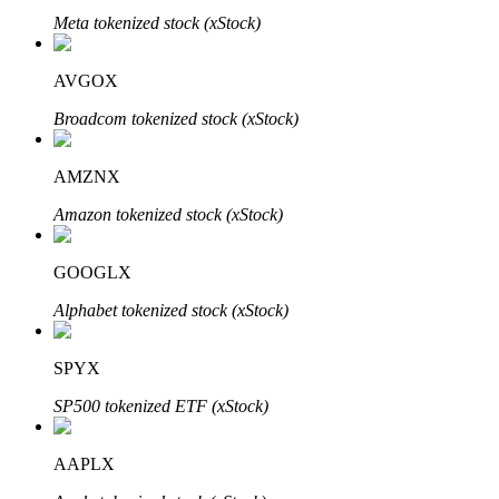
Meta tokenized stock (xStock)
AVGOX
Broadcom tokenized stock (xStock)
Automatyczna inwestycja
AMZNX
Zdobądź długoterminowy zysk i elastyczne zainteresowania
Amazon tokenized stock (xStock)
GOOGLX
Alphabet tokenized stock (xStock)
SPYX
SP500 tokenized ETF (xStock)
Naucz się stakingu
AAPLX
Dowiedz się, jak uzyskać dochód pasywny