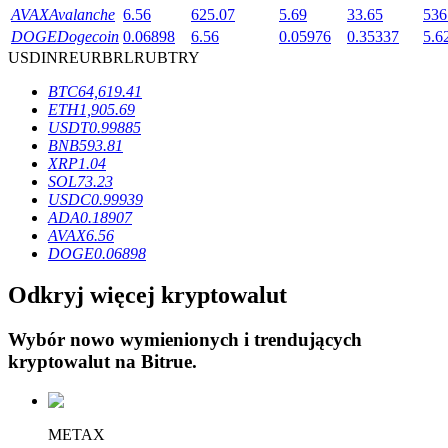
AVAX
Avalanche
6.56
625.07
5.69
33.65
536
DOGE
Dogecoin
0.06898
6.56
0.05976
0.35337
5.6
USD
INR
EUR
BRL
RUB
TRY
BTC
64,619.41
ETH
1,905.69
Blokady BTR
USDT
0.99885
BNB
593.81
Ekskluzywne inwestycje dla posiadaczy BTR
XRP
1.04
SOL
73.23
USDC
0.99939
ADA
0.18907
AVAX
6.56
DOGE
0.06898
Odkryj więcej kryptowalut
Wybór nowo wymienionych i trendujących
Pożyczki
kryptowalut na
Bitrue
.
Usługa pożyczek wspieranych kryptowalutami
METAX