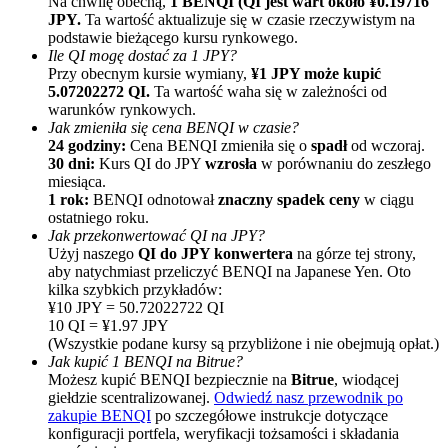
Na chwilę obecną,
1 BENQI (QI jest wart około ¥0.19716
JPY.
Ta wartość aktualizuje się w czasie rzeczywistym na
podstawie bieżącego kursu rynkowego.
Ile QI mogę dostać za 1 JPY?
Przy obecnym kursie wymiany,
¥1 JPY może kupić
5.07202272 QI.
Ta wartość waha się w zależności od
warunków rynkowych.
Jak zmieniła się cena BENQI w czasie?
24 godziny:
Cena BENQI zmieniła się o
spadł
od wczoraj.
30 dni:
Kurs QI do JPY
wzrosła
w porównaniu do zeszłego
Polecaj
miesiąca.
1 rok:
BENQI odnotował
znaczny spadek ceny
w ciągu
Zaproś przyjaciela, aby otrzymać nagrody pieniężne
ostatniego roku.
Jak przekonwertować QI na JPY?
Deposit CASHCAT & Win
Użyj naszego
QI do JPY konwertera
na górze tej strony,
aby natychmiast przeliczyć BENQI na Japanese Yen. Oto
kilka szybkich przykładów:
¥10 JPY = 50.72022722 QI
10 QI = ¥1.97 JPY
(Wszystkie podane kursy są przybliżone i nie obejmują opłat.)
Jak kupić 1 BENQI na Bitrue?
Możesz kupić BENQI bezpiecznie na
Bitrue
, wiodącej
giełdzie scentralizowanej.
Odwiedź nasz przewodnik po
zakupie BENQI
po szczegółowe instrukcje dotyczące
konfiguracji portfela, weryfikacji tożsamości i składania