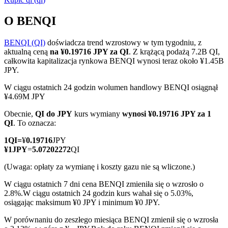
O BENQI
BENQI (QI)
doświadcza trend wzrostowy w tym tygodniu, z
Kontrakty terminowe COIN-M
aktualną ceną
na ¥0.19716 JPY za QI
. Z krążącą podażą 7.2B QI,
całkowita kapitalizacja rynkowa BENQI wynosi teraz około ¥1.45B
Kontrakty terminowe na kryptowaluty
JPY.
W ciągu ostatnich 24 godzin wolumen handlowy BENQI osiągnął
¥4.69M JPY
TradFi
Obecnie,
QI do JPY
kurs wymiany
wynosi ¥0.19716 JPY za 1
Instrumenty pochodne na akcje, forex, metale szlachetne i
QI
. To oznacza:
towary
1
QI
=
¥
0.19716
JPY
¥
1
JPY
=
5.07202272
QI
(Uwaga: opłaty za wymianę i koszty gazu nie są wliczone.)
W ciągu ostatnich 7 dni cena BENQI zmieniła się o wzrosło o
2.8%.
W ciągu ostatnich 24 godzin kurs wahał się o 5.03%,
osiągając maksimum ¥0 JPY i minimum ¥0 JPY.
W porównaniu do zeszłego miesiąca BENQI zmienił się o wzrosła