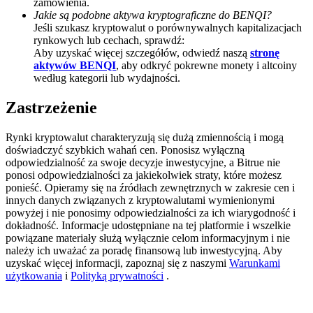
zamówienia.
Jakie są podobne aktywa kryptograficzne do BENQI?
Deposit CASHCAT & Win
Jeśli szukasz kryptowalut o porównywalnych kapitalizacjach
rynkowych lub cechach, sprawdź:
Share 500000 CASHCAT prize pool
Aby uzyskać więcej szczegółów, odwiedź naszą
stronę
aktywów BENQI
, aby odkryć pokrewne monety i altcoiny
według kategorii lub wydajności.
Exclusive for BitMart Users
Zastrzeżenie
Register & Trade to Win 500,000 USDT
Rynki kryptowalut charakteryzują się dużą zmiennością i mogą
doświadczyć szybkich wahań cen. Ponosisz wyłączną
odpowiedzialność za swoje decyzje inwestycyjne, a Bitrue nie
ponosi odpowiedzialności za jakiekolwiek straty, które możesz
Precious Metals Trading Carnival
ponieść. Opieramy się na źródłach zewnętrznych w zakresie cen i
innych danych związanych z kryptowalutami wymienionymi
Trade Gold & Silver · 33,333 USDT Bonus
powyżej i nie ponosimy odpowiedzialności za ich wiarygodność i
dokładność. Informacje udostępniane na tej platformie i wszelkie
powiązane materiały służą wyłącznie celom informacyjnym i nie
należy ich uważać za poradę finansową lub inwestycyjną. Aby
uzyskać więcej informacji, zapoznaj się z naszymi
Warunkami
USDT New User Exclusive 10% APR
użytkowania
i
Polityką prywatności
.
USDT Flexible Staking | Daily Rewards