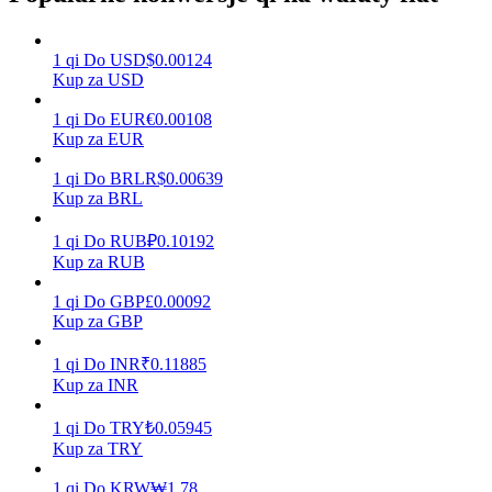
1
qi
Do
USD
$
0.00124
Kup za USD
Zarabiać
1
qi
Do
EUR
€
0.00108
Kup za EUR
1
qi
Do
BRL
R$
0.00639
Kup za BRL
1
qi
Do
RUB
₽
0.10192
Kup za RUB
1
qi
Do
GBP
£
0.00092
Mocna Świnka
Kup za GBP
Codziennie zdobywaj konkurencyjne nagrody
1
qi
Do
INR
₹
0.11885
Kup za INR
1
qi
Do
TRY
₺
0.05945
Kup za TRY
1
qi
Do
KRW
₩
1.78