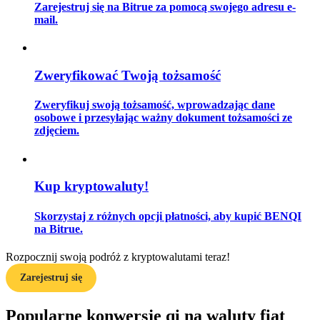
Zarejestruj się na Bitrue za pomocą swojego adresu e-
mail.
Przewodnik
Zweryfikować Twoją tożsamość
Przewodnik dla początkujących dotyczący kontraktów futures
Zweryfikuj swoją tożsamość, wprowadzając dane
osobowe i przesyłając ważny dokument tożsamości ze
zdjęciem.
Kup kryptowaluty!
Skorzystaj z różnych opcji płatności, aby kupić BENQI
Strategie handlowe
na Bitrue.
Dowiedz się, jak zachować rentowność
Rozpocznij swoją podróż z kryptowalutami teraz!
Zarejestruj się
Popularne konwersje qi na waluty fiat