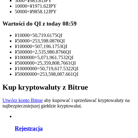
5000
=
¥
985.81
JPY
10000
=
¥
1971.62
JPY
Zostań traderem kopiującym
50000
=
¥
9858.12
JPY
Ciesz się podziałem zysków i prowizjami z kopiowania
Wartości do QI z today 08:59
transakcji
¥
10000
=
50,719.6175
QI
¥
50000
=
253,598.0876
QI
¥
100000
=
507,196.1753
QI
¥
500000
=
2,535,980.8766
QI
¥
1000000
=
5,071,961.7532
QI
¥
5000000
=
25,359,808.7661
QI
¥
10000000
=
50,719,617.5322
QI
¥
50000000
=
253,598,087.661
QI
Kup kryptowaluty z Bitrue
Informacja
Analiza Big Data, w tym informacje handlowe itp.
Utwórz konto Bitrue
aby kupować i sprzedawać kryptowaluty na
najbezpieczniejszej giełdzie kryptowalut.
Rejestracja