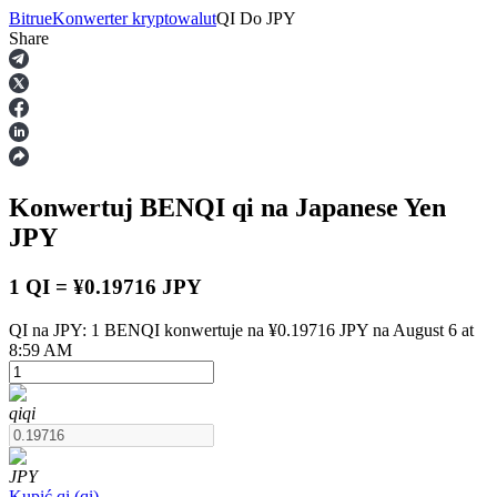
Bitrue
Konwerter kryptowalut
QI
Do
JPY
Share
Kontrakty terminowe
Konwertuj BENQI
qi
na Japanese Yen
JPY
1 QI = ¥0.19716 JPY
QI na JPY: 1 BENQI konwertuje na ¥0.19716 JPY na August 6 at
Kontrakty terminowe na USDT
8:59 AM
Kontrakty futures wykorzystujące USDT jako zabezpieczenie
qi
qi
JPY
Kupić
qi
(
qi
)