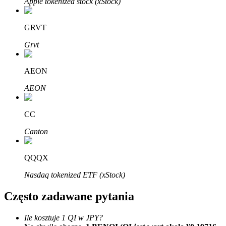
Apple tokenized stock (xStock)
Bitrue
AI
GRVT
Grvt
AEON
Bitruści Partnerzy
AEON
CC
Canton
QQQX
Nasdaq tokenized ETF (xStock)
Afiliaci Bitrue
Często zadawane pytania
Aż do 65% prowizji!
Ile kosztuje 1 QI w JPY?