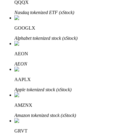
QQQX
Nasdaq tokenized ETF (xStock)
Blokady BTR
GOOGLX
Ekskluzywne inwestycje dla posiadaczy BTR
Alphabet tokenized stock (xStock)
AEON
AEON
AAPLX
Apple tokenized stock (xStock)
Pożyczki
Usługa pożyczek wspieranych kryptowalutami
AMZNX
Amazon tokenized stock (xStock)
GRVT