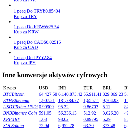
Zarabiać
1
peaq
Do
TRY
₺
0.85404
Kup za TRY
1
peaq
Do
KRW
₩
25.54
Kup za KRW
1
peaq
Do
CAD
$
0.02515
Kup za CAD
1
peaq
Do
JPY
¥
2.84
Kup za JPY
Mocna Świnka
Inne konwersje aktywów cyfrowych
Codziennie zdobywaj konkurencyjne nagrody
Krypto
USD
INR
EUR
BRL
R
BTC
Bitcoin
64,427.58
6,140,873.42
55,911.41
329,869.23
5
ETH
Ethereum
1,907.21
181,784.77
1,655.11
9,764.93
1
USDT
Tether USDt
0.99909
95.22
0.86703
5.11
8
BNB
Binance Coin
591.05
56,336.13
512.92
3,026.20
4
XRP
XRP
1.03
98.62
0.89795
5.29
8
SOL
Solana
72.94
6,952.78
63.30
373.48
6