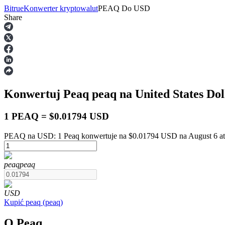
Bitrue
Konwerter kryptowalut
PEAQ
Do
USD
Share
Kontrakty terminowe
Konwertuj Peaq
peaq
na United States Do
1 PEAQ = $0.01794 USD
PEAQ na USD: 1 Peaq konwertuje na $0.01794 USD na August 6 a
Kontrakty terminowe na USDT
peaq
peaq
Kontrakty futures wykorzystujące USDT jako zabezpieczenie
USD
Kupić
peaq
(
peaq
)
O Peaq