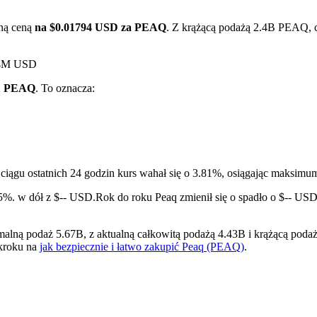
lną ceną
na $0.01794 USD za PEAQ
. Z krążącą podażą 2.4B PEAQ, c
.64M USD
 1 PEAQ
. To oznacza:
ry
ciągu ostatnich 24 godzin kurs wahał się o 3.81%, osiągając maksi
95%. w dół z $-- USD.
Rok do roku Peaq zmienił się o spadło o $-- US
ną podaż 5.67B, z aktualną całkowitą podażą 4.43B i krążącą podażą
 kroku na
jak bezpiecznie i łatwo zakupić Peaq (PEAQ)
.