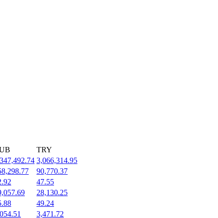
UB
TRY
,347,492.74
3,066,314.95
58,298.77
90,770.37
2.92
47.55
9,057.69
28,130.25
5.88
49.24
,054.51
3,471.72