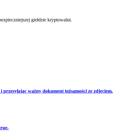
cji
zpieczniejszej giełdzie kryptowalut.
 przesyłając ważny dokument tożsamości ze zdjęciem.
true.