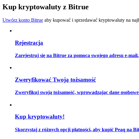
Zostań traderem kopiującym
Kup kryptowaluty z Bitrue
Ciesz się podziałem zysków i prowizjami z kopiowania transak
Utwórz konto Bitrue
aby kupować i sprzedawać kryptowaluty na najbe
Rejestracja
Zarejestruj się na Bitrue za pomocą swojego adresu e-mail.
Informacja
Zweryfikować Twoją tożsamość
Analiza Big Data, w tym informacje handlowe itp.
Zweryfikuj swoją tożsamość, wprowadzając dane osobowe i
Kup kryptowaluty!
Skorzystaj z różnych opcji płatności, aby kupić Peaq na Bi