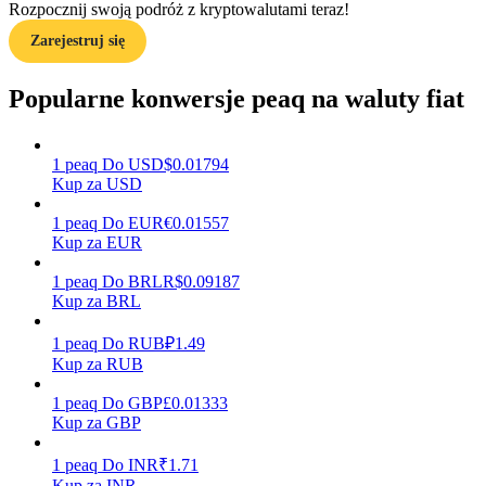
Rozpocznij swoją podróż z kryptowalutami teraz!
Zarejestruj się
Przewodnik
Przewodnik dla początkujących dotyczący kontraktów futures
Popularne konwersje peaq na waluty fiat
1
peaq
Do
USD
$
0.01794
Kup za USD
1
peaq
Do
EUR
€
0.01557
Kup za EUR
1
peaq
Do
BRL
R$
0.09187
Kup za BRL
Strategie handlowe
Dowiedz się, jak zachować rentowność
1
peaq
Do
RUB
₽
1.49
Kup za RUB
1
peaq
Do
GBP
£
0.01333
Kup za GBP
1
peaq
Do
INR
₹
1.71
Kup za INR