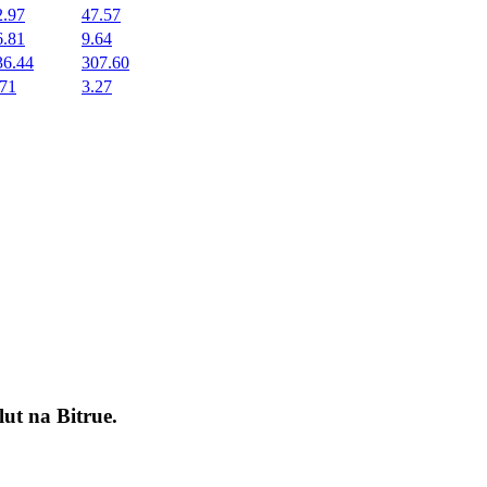
2.97
47.57
6.81
9.64
36.44
307.60
.71
3.27
okenach
lut na
Bitrue
.