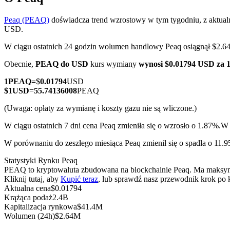
Peaq (PEAQ)
doświadcza trend wzrostowy w tym tygodniu, z aktua
USD.
W ciągu ostatnich 24 godzin wolumen handlowy Peaq osiągnął $2
Kontrakty terminowe COIN-M
Obecnie,
PEAQ do USD
kurs wymiany
wynosi $0.01794 USD za
Kontrakty terminowe na kryptowaluty
1
PEAQ
=
$
0.01794
USD
$
1
USD
=
55.74136008
PEAQ
TradFi
(Uwaga: opłaty za wymianę i koszty gazu nie są wliczone.)
Instrumenty pochodne na akcje, forex, metale szlachetne i towa
W ciągu ostatnich 7 dni cena Peaq zmieniła się o wzrosło o 1.87%.
W 
W porównaniu do zeszłego miesiąca Peaq zmienił się o spadła o 11.
Statystyki Rynku Peaq
PEAQ to kryptowaluta zbudowana na blockchainie Peaq. Ma maksymal
Kliknij tutaj, aby
Kupić teraz
, lub sprawdź nasz przewodnik krok po
Aktualna cena
$
0.01794
Krążąca podaż
2.4B
Kapitalizacja rynkowa
$
41.4M
Wolumen (24h)
$
2.64M
Kontrakty terminowe na USDC