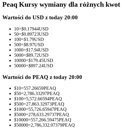
Peaq Kursy wymiany dla różnych kwot
Kontrakty futures wykorzystujące USDC jako zabezpieczenie
Wartości do USD z today 20:00
10
=
$
0.17944
USD
50
=
$
0.89723
USD
100
=
$
1.79
USD
500
=
$
8.97
USD
1000
=
$
17.94
USD
5000
=
$
89.72
USD
10000
=
$
179.45
USD
50000
=
$
897.24
USD
Kopiowanie Transakcji
Dołącz do najlepszych traderów
Wartości do PEAQ z today 20:00
$
10
=
557.26659
PEAQ
$
50
=
2,786.33297
PEAQ
$
100
=
5,572.66594
PEAQ
$
500
=
27,863.32973
PEAQ
$
1000
=
55,726.65947
PEAQ
$
5000
=
278,633.29737
PEAQ
$
10000
=
557,266.59475
PEAQ
$
50000
=
2,786,332.97379
PEAQ