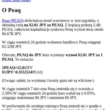
O Peaq
Peaq (PEAQ)
doświadcza trend wzrostowy w tym tygodniu, z
Kontrakty terminowe COIN-M
aktualną ceną
na ¥2.81 JPY za PEAQ
. Z krążącą podażą 2.4B
PEAQ, całkowita kapitalizacja rynkowa Peaq wynosi teraz około
Kontrakty terminowe na kryptowaluty
¥6.67B JPY.
W ciągu ostatnich 24 godzin wolumen handlowy Peaq osiągnął
¥2.32M JPY
TradFi
Obecnie,
PEAQ do JPY
kurs wymiany
wynosi ¥2.81 JPY za 1
Instrumenty pochodne na akcje, forex, metale szlachetne i
PEAQ
. To oznacza:
towary
1
PEAQ
=
¥
2.81
JPY
¥
1
JPY
=
0.3552524
PEAQ
(Uwaga: opłaty za wymianę i koszty gazu nie są wliczone.)
W ciągu ostatnich 7 dni cena Peaq zmieniła się o wzrosło o
2.58%.
W ciągu ostatnich 24 godzin kurs wahał się o 0.05%,
osiągając maksimum ¥0 JPY i minimum ¥0 JPY.
W porównaniu do zeszłego miesiąca Peaq zmienił się o spadła o