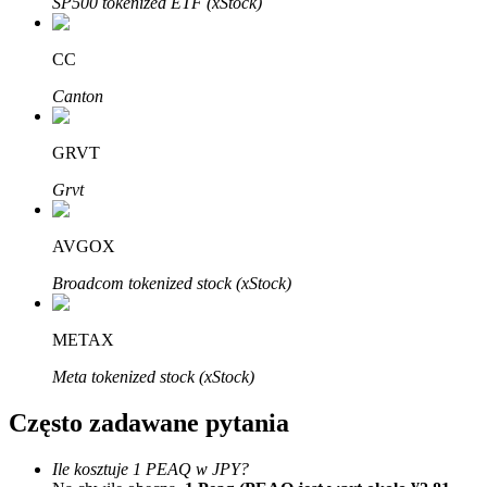
SP500 tokenized ETF (xStock)
Bitrue
AI
CC
Canton
GRVT
Bitruści Partnerzy
Grvt
AVGOX
Broadcom tokenized stock (xStock)
METAX
Meta tokenized stock (xStock)
Afiliaci Bitrue
Często zadawane pytania
Aż do 65% prowizji!
Ile kosztuje 1 PEAQ w JPY?