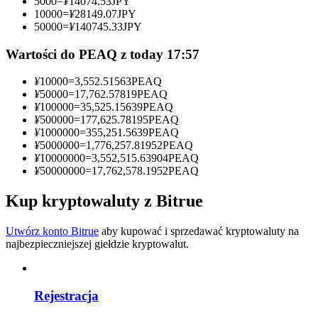
5000
=
¥
14074.53
JPY
10000
=
¥
28149.07
JPY
Zostań traderem kopiującym
50000
=
¥
140745.33
JPY
Ciesz się podziałem zysków i prowizjami z kopiowania
Wartości do PEAQ z today 17:57
transakcji
¥
10000
=
3,552.51563
PEAQ
¥
50000
=
17,762.57819
PEAQ
¥
100000
=
35,525.15639
PEAQ
¥
500000
=
177,625.78195
PEAQ
¥
1000000
=
355,251.5639
PEAQ
¥
5000000
=
1,776,257.81952
PEAQ
¥
10000000
=
3,552,515.63904
PEAQ
¥
50000000
=
17,762,578.1952
PEAQ
Kup kryptowaluty z Bitrue
Informacja
Analiza Big Data, w tym informacje handlowe itp.
Utwórz konto Bitrue
aby kupować i sprzedawać kryptowaluty na
najbezpieczniejszej giełdzie kryptowalut.
Rejestracja