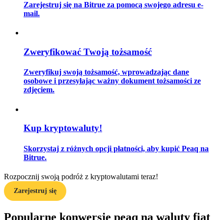
Zarejestruj się na Bitrue za pomocą swojego adresu e-
mail.
Przewodnik
Zweryfikować Twoją tożsamość
Przewodnik dla początkujących dotyczący kontraktów futures
Zweryfikuj swoją tożsamość, wprowadzając dane
osobowe i przesyłając ważny dokument tożsamości ze
zdjęciem.
Kup kryptowaluty!
Skorzystaj z różnych opcji płatności, aby kupić Peaq na
Strategie handlowe
Bitrue.
Dowiedz się, jak zachować rentowność
Rozpocznij swoją podróż z kryptowalutami teraz!
Zarejestruj się
Popularne konwersje peaq na waluty fiat