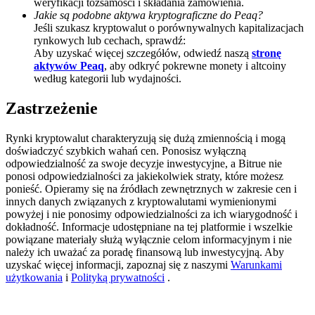
weryfikacji tożsamości i składania zamówienia.
Jakie są podobne aktywa kryptograficzne do Peaq?
BTC Welcome Rewards
Jeśli szukasz kryptowalut o porównywalnych kapitalizacjach
rynkowych lub cechach, sprawdź:
Deposit & Trade BTC to Share 25000 USDT prize pool!
Aby uzyskać więcej szczegółów, odwiedź naszą
stronę
aktywów Peaq
, aby odkryć pokrewne monety i altcoiny
według kategorii lub wydajności.
Deposit CASHCAT & Win
Zastrzeżenie
Share 500000 CASHCAT prize pool
Rynki kryptowalut charakteryzują się dużą zmiennością i mogą
doświadczyć szybkich wahań cen. Ponosisz wyłączną
odpowiedzialność za swoje decyzje inwestycyjne, a Bitrue nie
ponosi odpowiedzialności za jakiekolwiek straty, które możesz
Exclusive for BitMart Users
ponieść. Opieramy się na źródłach zewnętrznych w zakresie cen i
innych danych związanych z kryptowalutami wymienionymi
Register & Trade to Win 500,000 USDT
powyżej i nie ponosimy odpowiedzialności za ich wiarygodność i
dokładność. Informacje udostępniane na tej platformie i wszelkie
powiązane materiały służą wyłącznie celom informacyjnym i nie
należy ich uważać za poradę finansową lub inwestycyjną. Aby
uzyskać więcej informacji, zapoznaj się z naszymi
Warunkami
Precious Metals Trading Carnival
użytkowania
i
Polityką prywatności
.
Trade Gold & Silver · 33,333 USDT Bonus