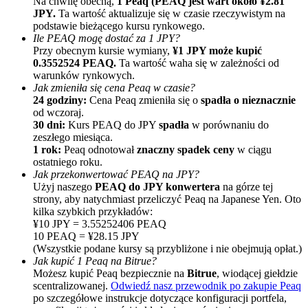
Na chwilę obecną,
1 Peaq (PEAQ jest wart około ¥2.81
JPY.
Ta wartość aktualizuje się w czasie rzeczywistym na
podstawie bieżącego kursu rynkowego.
Ile PEAQ mogę dostać za 1 JPY?
Przy obecnym kursie wymiany,
¥1 JPY może kupić
0.3552524 PEAQ.
Ta wartość waha się w zależności od
warunków rynkowych.
Jak zmieniła się cena Peaq w czasie?
24 godziny:
Cena Peaq zmieniła się o
spadła o nieznacznie
od wczoraj.
Polecaj
30 dni:
Kurs PEAQ do JPY
spadła
w porównaniu do
zeszłego miesiąca.
Zaproś przyjaciela, aby otrzymać nagrody pieniężne
1 rok:
Peaq odnotował
znaczny spadek ceny
w ciągu
ostatniego roku.
BTC Welcome Rewards
Jak przekonwertować PEAQ na JPY?
Użyj naszego
PEAQ do JPY konwertera
na górze tej
strony, aby natychmiast przeliczyć Peaq na Japanese Yen. Oto
kilka szybkich przykładów:
¥10 JPY = 3.55252406 PEAQ
10 PEAQ = ¥28.15 JPY
(Wszystkie podane kursy są przybliżone i nie obejmują opłat.)
Jak kupić 1 Peaq na Bitrue?
Możesz kupić Peaq bezpiecznie na
Bitrue
, wiodącej giełdzie
scentralizowanej.
Odwiedź nasz przewodnik po zakupie Peaq
po szczegółowe instrukcje dotyczące konfiguracji portfela,