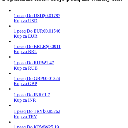
1
peaq
Do
USD
$
0.01787
Kup za USD
Zarabiać
1
peaq
Do
EUR
€
0.01546
Kup za EUR
1
peaq
Do
BRL
R$
0.0911
Kup za BRL
1
peaq
Do
RUB
₽
1.47
Kup za RUB
1
peaq
Do
GBP
£
0.01324
Mocna Świnka
Kup za GBP
Codziennie zdobywaj konkurencyjne nagrody
1
peaq
Do
INR
₹
1.7
Kup za INR
1
peaq
Do
TRY
₺
0.85262
Kup za TRY
1
peaq
Do
KRW
₩
25.19