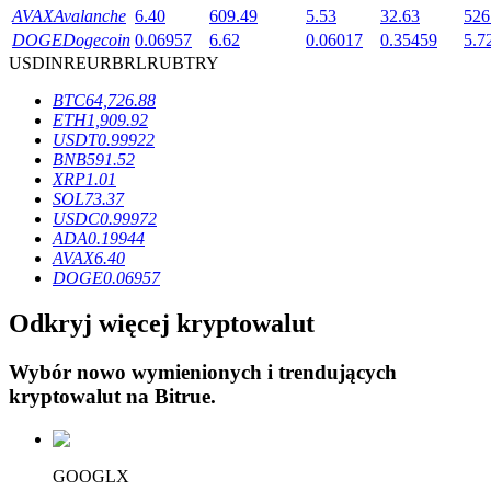
AVAX
Avalanche
6.40
609.49
5.53
32.63
526
DOGE
Dogecoin
0.06957
6.62
0.06017
0.35459
5.7
USD
INR
EUR
BRL
RUB
TRY
BTC
64,726.88
ETH
1,909.92
Blokady BTR
USDT
0.99922
BNB
591.52
Ekskluzywne inwestycje dla posiadaczy BTR
XRP
1.01
SOL
73.37
USDC
0.99972
ADA
0.19944
AVAX
6.40
DOGE
0.06957
Odkryj więcej kryptowalut
Wybór nowo wymienionych i trendujących
Pożyczki
kryptowalut na
Bitrue
.
Usługa pożyczek wspieranych kryptowalutami
GOOGLX