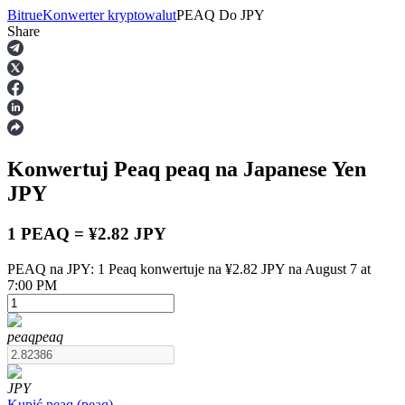
Bitrue
Konwerter kryptowalut
PEAQ
Do
JPY
Share
Kontrakty terminowe
Konwertuj Peaq
peaq
na Japanese Yen
JPY
1 PEAQ = ¥2.82 JPY
PEAQ na JPY: 1 Peaq konwertuje na ¥2.82 JPY na August 7 at
Kontrakty terminowe na USDT
7:00 PM
Kontrakty futures wykorzystujące USDT jako zabezpieczenie
peaq
peaq
JPY
Kupić
peaq
(
peaq
)