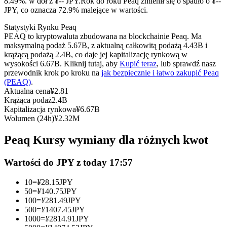
8.49%. w dół z ¥-- JPY.
Rok do roku Peaq zmienił się o spadło o ¥--
Kontrakty terminowe na USDC
JPY, co oznacza 72.9% malejące w wartości.
Kontrakty futures wykorzystujące USDC jako zabezpieczenie
Statystyki Rynku Peaq
PEAQ to kryptowaluta zbudowana na blockchainie Peaq. Ma
maksymalną podaż 5.67B, z aktualną całkowitą podażą 4.43B i
krążącą podażą 2.4B, co daje jej kapitalizację rynkową w
wysokości 6.67B. Kliknij tutaj, aby
Kupić teraz
, lub sprawdź nasz
przewodnik krok po kroku na
jak bezpiecznie i łatwo zakupić Peaq
(PEAQ)
.
Aktualna cena
¥
2.81
Krążąca podaż
2.4B
Kapitalizacja rynkowa
¥
6.67B
Wolumen (24h)
¥
2.32M
Kopiowanie Transakcji
Peaq Kursy wymiany dla różnych kwot
Dołącz do najlepszych traderów
Wartości do JPY z today 17:57
10
=
¥
28.15
JPY
50
=
¥
140.75
JPY
100
=
¥
281.49
JPY
500
=
¥
1407.45
JPY
1000
=
¥
2814.91
JPY