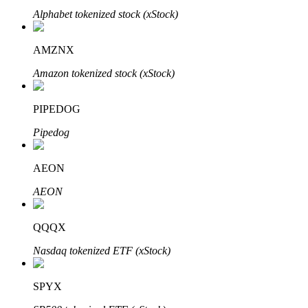
Alphabet tokenized stock (xStock)
AMZNX
Amazon tokenized stock (xStock)
Automatyczna inwestycja
PIPEDOG
Zdobądź długoterminowy zysk i elastyczne zainteresowania
Pipedog
AEON
AEON
QQQX
Nasdaq tokenized ETF (xStock)
Naucz się stakingu
SPYX
Dowiedz się, jak uzyskać dochód pasywny