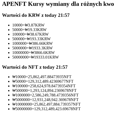
APENFT Kursy wymiany dla różnych kwo
Kontrakty futures wykorzystujące USDC jako zabezpieczenie
Wartości do KRW z today 21:57
10000
=
₩
3.87
KRW
50000
=
₩
19.33
KRW
100000
=
₩
38.67
KRW
500000
=
₩
193.33
KRW
1000000
=
₩
386.66
KRW
5000000
=
₩
1933.3
KRW
10000000
=
₩
3866.6
KRW
50000000
=
₩
19333.01
KRW
Kopiowanie Transakcji
Dołącz do najlepszych traderów
Wartości do NFT z today 21:57
₩
10000
=
25,862,497.88473935
NFT
₩
50000
=
129,312,489.42369677
NFT
₩
100000
=
258,624,978.84739354
NFT
₩
500000
=
1,293,124,894.2369678
NFT
₩
1000000
=
2,586,249,788.4739356
NFT
₩
5000000
=
12,931,248,942.369678
NFT
₩
10000000
=
25,862,497,884.739357
NFT
₩
50000000
=
129,312,489,423.69678
NFT