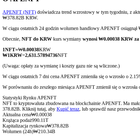
APENFT (NFT)
doświadcza trend wzrostowy w tym tygodniu, z akt
₩378.82B KRW.
W ciągu ostatnich 24 godzin wolumen handlowy APENFT osiągn
Kontrakty terminowe COIN-M
Obecnie,
NFT do KRW
kurs wymiany
wynosi ₩0.00038 KRW za
Kontrakty terminowe na kryptowaluty
1
NFT
=
₩
0.00038
KRW
₩
1
KRW
=
2,631.57894736
NFT
TradFi
(Uwaga: opłaty za wymianę i koszty gazu nie są wliczone.)
Instrumenty pochodne na akcje, forex, metale szlachetne i towa
W ciągu ostatnich 7 dni cena APENFT zmieniła się o wzrosło o 2.15
W porównaniu do zeszłego miesiąca APENFT zmienił się o wzrosła
Statystyki Rynku APENFT
NFT to kryptowaluta zbudowana na blockchainie APENFT. Ma maksyma
378.82B. Kliknij tutaj, aby
Kupić teraz
, lub sprawdź nasz przewodni
Aktualna cena
₩
0.00038
Krążąca podaż
990.11T
Kapitalizacja rynkowa
₩
378.82B
Wolumen (24h)
₩
210.34B
Kontrakty terminowe na USDC