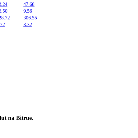
2.24
47.68
6.50
9.56
28.72
306.55
.72
3.32
okenach
lut na
Bitrue
.