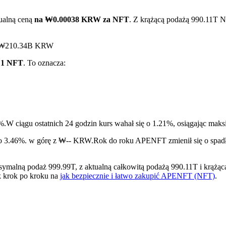
ualną ceną
na ₩0.00038 KRW za NFT
. Z krążącą podażą 990.11T N
ął ₩210.34B KRW
 1 NFT
. To oznacza:
ry
%.
W ciągu ostatnich 24 godzin kurs wahał się o 1.21%, osiągają
 o 3.46%. w górę z ₩-- KRW.
Rok do roku APENFT zmienił się o spad
lną podaż 999.99T, z aktualną całkowitą podażą 990.11T i krążącą 
k krok po kroku na
jak bezpiecznie i łatwo zakupić APENFT (NFT)
.