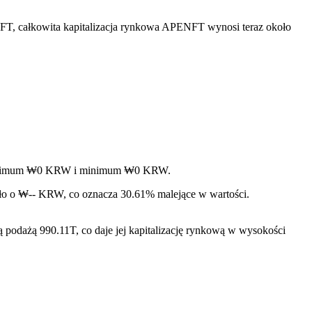
FT, całkowita kapitalizacja rynkowa APENFT wynosi teraz około
c maksimum ₩0 KRW i minimum ₩0 KRW.
ło o ₩-- KRW, co oznacza 30.61% malejące w wartości.
podażą 990.11T, co daje jej kapitalizację rynkową w wysokości