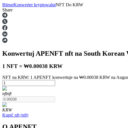
Bitrue
Konwerter kryptowalut
NFT
Do
KRW
Share
Kontrakty terminowe
Konwertuj APENFT
nft
na South Korean
1 NFT = ₩0.00038 KRW
NFT na KRW: 1 APENFT konwertuje na ₩0.00038 KRW na August 
Kontrakty terminowe na USDT
nft
nft
Kontrakty futures wykorzystujące USDT jako zabezpieczenie
KRW
Kupić
nft
(
nft
)
O APENFT