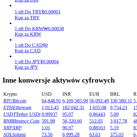
Zarabiać
1
nft
Do
TRY
₺
0.00001
Kup za TRY
1
nft
Do
KRW
₩
0.00038
Kup za KRW
1
nft
Do
CAD
$
0
Kup za CAD
1
nft
Do
JPY
¥
0.00004
Kup za JPY
Mocna Świnka
Inne konwersje aktywów cyfrowych
Codziennie zdobywaj konkurencyjne nagrody
Krypto
USD
INR
EUR
BRL
R
BTC
Bitcoin
64,848.91
6,169,585.99
56,092.49
330,580.31
5
ETH
Ethereum
1,913.45
182,042.31
1,655.08
9,754.23
1
USDT
Tether USDt
0.99937
95.07
0.86443
5.09
8
BNB
Binance Coin
591.98
56,320.60
512.05
3,017.78
4
XRP
XRP
1.01
96.97
0.88163
5.19
8
SOL
Solana
73.56
6,999.28
63.63
375.03
6