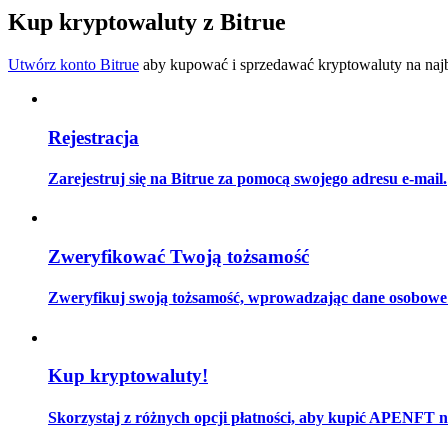
Zostań traderem kopiującym
Kup kryptowaluty z Bitrue
Ciesz się podziałem zysków i prowizjami z kopiowania transak
Utwórz konto Bitrue
aby kupować i sprzedawać kryptowaluty na najbe
Rejestracja
Zarejestruj się na Bitrue za pomocą swojego adresu e-mail.
Informacja
Zweryfikować Twoją tożsamość
Analiza Big Data, w tym informacje handlowe itp.
Zweryfikuj swoją tożsamość, wprowadzając dane osobowe i
Kup kryptowaluty!
Skorzystaj z różnych opcji płatności, aby kupić APENFT n