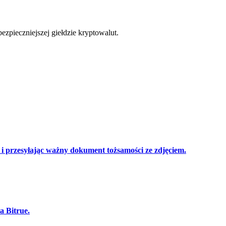
cji
zpieczniejszej giełdzie kryptowalut.
 przesyłając ważny dokument tożsamości ze zdjęciem.
a Bitrue.