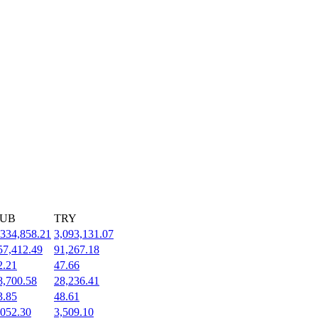
UB
TRY
,334,858.21
3,093,131.07
57,412.49
91,267.18
2.21
47.66
8,700.58
28,236.41
3.85
48.61
,052.30
3,509.10