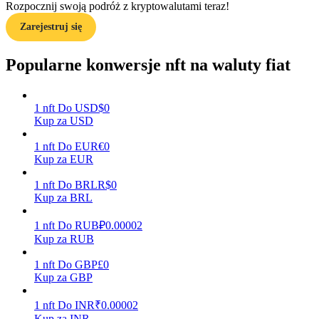
Rozpocznij swoją podróż z kryptowalutami teraz!
Zarejestruj się
Przewodnik
Przewodnik dla początkujących dotyczący kontraktów futures
Popularne konwersje nft na waluty fiat
1
nft
Do
USD
$
0
Kup za USD
1
nft
Do
EUR
€
0
Kup za EUR
1
nft
Do
BRL
R$
0
Kup za BRL
Strategie handlowe
Dowiedz się, jak zachować rentowność
1
nft
Do
RUB
₽
0.00002
Kup za RUB
1
nft
Do
GBP
£
0
Kup za GBP
1
nft
Do
INR
₹
0.00002
Kup za INR