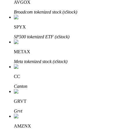
AVGOX
Broadcom tokenized stock (xStock)
Blokady BTR
SPYX
Ekskluzywne inwestycje dla posiadaczy BTR
SP500 tokenized ETF (xStock)
METAX
Meta tokenized stock (xStock)
CC
Canton
Pożyczki
Usługa pożyczek wspieranych kryptowalutami
GRVT
Grvt
AMZNX