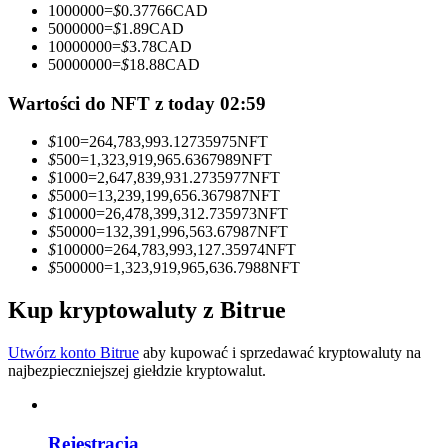
1000000
=
$
0.37766
CAD
5000000
=
$
1.89
CAD
Zostań traderem kopiującym
10000000
=
$
3.78
CAD
50000000
=
$
18.88
CAD
Ciesz się podziałem zysków i prowizjami z kopiowania
transakcji
Wartości do NFT z today 02:59
$
100
=
264,783,993.12735975
NFT
$
500
=
1,323,919,965.6367989
NFT
$
1000
=
2,647,839,931.2735977
NFT
$
5000
=
13,239,199,656.367987
NFT
$
10000
=
26,478,399,312.735973
NFT
$
50000
=
132,391,996,563.67987
NFT
$
100000
=
264,783,993,127.35974
NFT
$
500000
=
1,323,919,965,636.7988
NFT
Informacja
Kup kryptowaluty z Bitrue
Analiza Big Data, w tym informacje handlowe itp.
Utwórz konto Bitrue
aby kupować i sprzedawać kryptowaluty na
najbezpieczniejszej giełdzie kryptowalut.
Rejestracja