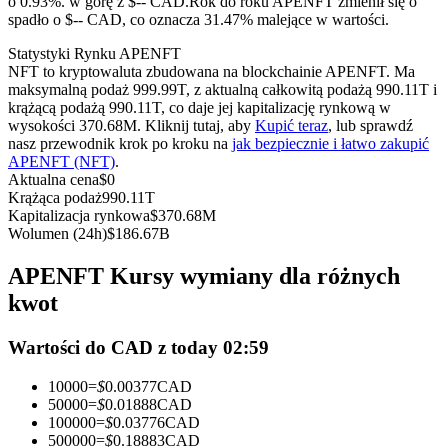
o 0.93%. w górę z $-- CAD.
Rok do roku APENFT zmienił się o
Kontrakty terminowe na USDC
spadło o $-- CAD, co oznacza 31.47% malejące w wartości.
Kontrakty futures wykorzystujące USDC jako zabezpieczenie
Statystyki Rynku APENFT
NFT to kryptowaluta zbudowana na blockchainie APENFT. Ma
maksymalną podaż 999.99T, z aktualną całkowitą podażą 990.11T i
krążącą podażą 990.11T, co daje jej kapitalizację rynkową w
wysokości 370.68M. Kliknij tutaj, aby
Kupić teraz
, lub sprawdź
nasz przewodnik krok po kroku na
jak bezpiecznie i łatwo zakupić
APENFT (NFT)
.
Aktualna cena
$
0
Krążąca podaż
990.11T
Kapitalizacja rynkowa
$
370.68M
Wolumen (24h)
$
186.67B
Kopiowanie Transakcji
APENFT Kursy wymiany dla różnych
Dołącz do najlepszych traderów
kwot
Wartości do CAD z today 02:59
10000
=
$
0.00377
CAD
50000
=
$
0.01888
CAD
100000
=
$
0.03776
CAD
500000
=
$
0.18883
CAD