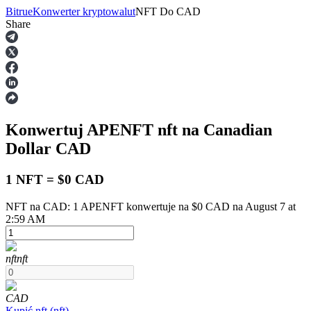
Bitrue
Konwerter kryptowalut
NFT
Do
CAD
Share
Kontrakty terminowe
Konwertuj APENFT
nft
na Canadian
Dollar
CAD
1 NFT = $0 CAD
NFT na CAD: 1 APENFT konwertuje na $0 CAD na August 7 at
Kontrakty terminowe na USDT
2:59 AM
Kontrakty futures wykorzystujące USDT jako zabezpieczenie
nft
nft
CAD
Kupić
nft
(
nft
)