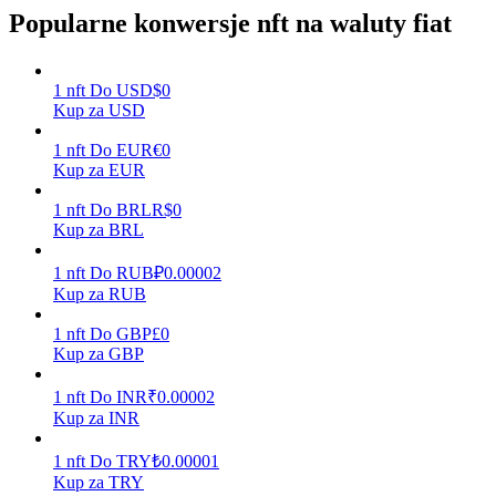
Popularne konwersje nft na waluty fiat
Zarabiać
1
nft
Do
USD
$
0
Kup za USD
1
nft
Do
EUR
€
0
Kup za EUR
1
nft
Do
BRL
R$
0
Kup za BRL
1
nft
Do
RUB
₽
0.00002
Kup za RUB
Mocna Świnka
1
nft
Do
GBP
£
0
Codziennie zdobywaj konkurencyjne nagrody
Kup za GBP
1
nft
Do
INR
₹
0.00002
Kup za INR
1
nft
Do
TRY
₺
0.00001
Kup za TRY