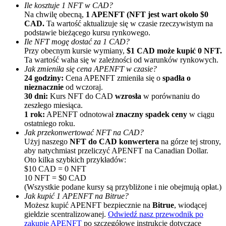
Ile kosztuje 1 NFT w CAD?
Na chwilę obecną,
1 APENFT (NFT jest wart około $0
CAD.
Ta wartość aktualizuje się w czasie rzeczywistym na
podstawie bieżącego kursu rynkowego.
Ile NFT mogę dostać za 1 CAD?
Przy obecnym kursie wymiany,
$1 CAD może kupić 0 NFT.
Ta wartość waha się w zależności od warunków rynkowych.
Jak zmieniła się cena APENFT w czasie?
24 godziny:
Cena APENFT zmieniła się o
spadła o
Polecaj
nieznacznie
od wczoraj.
30 dni:
Kurs NFT do CAD
wzrosła
w porównaniu do
Zaproś przyjaciela, aby otrzymać nagrody pieniężne
zeszłego miesiąca.
1 rok:
APENFT odnotował
znaczny spadek ceny
w ciągu
Deposit CASHCAT & Win
ostatniego roku.
Jak przekonwertować NFT na CAD?
Użyj naszego
NFT do CAD konwertera
na górze tej strony,
aby natychmiast przeliczyć APENFT na Canadian Dollar.
Oto kilka szybkich przykładów:
$10 CAD = 0 NFT
10 NFT = $0 CAD
(Wszystkie podane kursy są przybliżone i nie obejmują opłat.)
Jak kupić 1 APENFT na Bitrue?
Możesz kupić APENFT bezpiecznie na
Bitrue
, wiodącej
giełdzie scentralizowanej.
Odwiedź nasz przewodnik po
zakupie APENFT
po szczegółowe instrukcje dotyczące