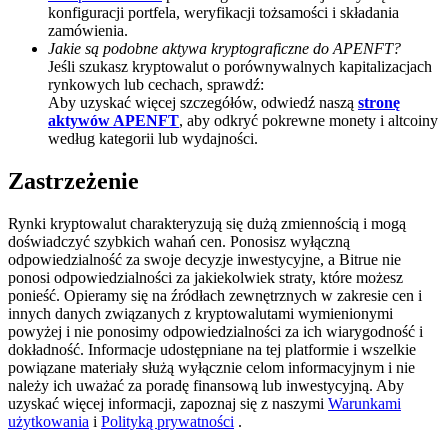
konfiguracji portfela, weryfikacji tożsamości i składania
Deposit CASHCAT & Win
zamówienia.
Jakie są podobne aktywa kryptograficzne do APENFT?
Share 500000 CASHCAT prize pool
Jeśli szukasz kryptowalut o porównywalnych kapitalizacjach
rynkowych lub cechach, sprawdź:
Aby uzyskać więcej szczegółów, odwiedź naszą
stronę
aktywów APENFT
, aby odkryć pokrewne monety i altcoiny
według kategorii lub wydajności.
Exclusive for BitMart Users
Zastrzeżenie
Register & Trade to Win 500,000 USDT
Rynki kryptowalut charakteryzują się dużą zmiennością i mogą
doświadczyć szybkich wahań cen. Ponosisz wyłączną
odpowiedzialność za swoje decyzje inwestycyjne, a Bitrue nie
Precious Metals Trading Carnival
ponosi odpowiedzialności za jakiekolwiek straty, które możesz
ponieść. Opieramy się na źródłach zewnętrznych w zakresie cen i
Trade Gold & Silver · 33,333 USDT Bonus
innych danych związanych z kryptowalutami wymienionymi
powyżej i nie ponosimy odpowiedzialności za ich wiarygodność i
dokładność. Informacje udostępniane na tej platformie i wszelkie
powiązane materiały służą wyłącznie celom informacyjnym i nie
należy ich uważać za poradę finansową lub inwestycyjną. Aby
USDT New User Exclusive 10% APR
uzyskać więcej informacji, zapoznaj się z naszymi
Warunkami
użytkowania
i
Polityką prywatności
.
USDT Flexible Staking | Daily Rewards