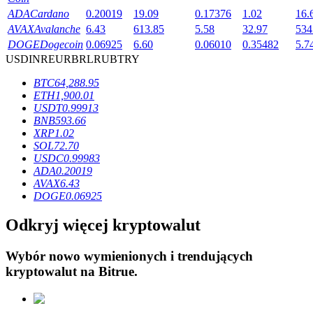
ADA
Cardano
0.20019
19.09
0.17376
1.02
16.
AVAX
Avalanche
6.43
613.85
5.58
32.97
534
DOGE
Dogecoin
0.06925
6.60
0.06010
0.35482
5.7
USD
INR
EUR
BRL
RUB
TRY
Blokady BTR
BTC
64,288.95
ETH
1,900.01
Ekskluzywne inwestycje dla posiadaczy BTR
USDT
0.99913
BNB
593.66
XRP
1.02
SOL
72.70
USDC
0.99983
ADA
0.20019
AVAX
6.43
DOGE
0.06925
Odkryj więcej kryptowalut
Pożyczki
Wybór nowo wymienionych i trendujących
kryptowalut na
Bitrue
.
Usługa pożyczek wspieranych kryptowalutami