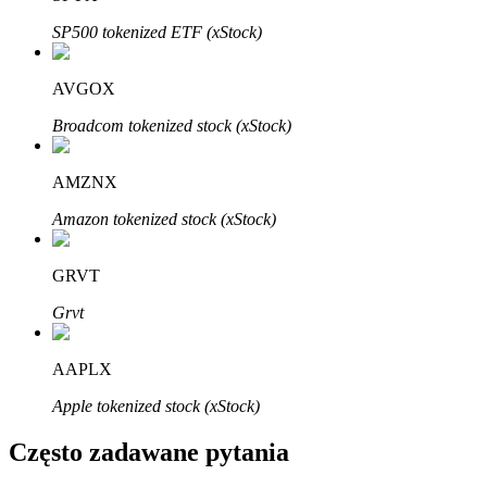
Bitrue
AI
SP500 tokenized ETF (xStock)
AVGOX
Broadcom tokenized stock (xStock)
AMZNX
Bitruści Partnerzy
Amazon tokenized stock (xStock)
GRVT
Grvt
AAPLX
Apple tokenized stock (xStock)
Afiliaci Bitrue
Często zadawane pytania
Aż do 65% prowizji!