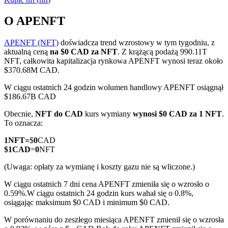
O APENFT
APENFT (NFT)
doświadcza trend wzrostowy w tym tygodniu, z
Kontrakty terminowe COIN-M
aktualną ceną
na $0 CAD za NFT
. Z krążącą podażą 990.11T
NFT, całkowita kapitalizacja rynkowa APENFT wynosi teraz około
Kontrakty terminowe na kryptowaluty
$370.68M CAD.
W ciągu ostatnich 24 godzin wolumen handlowy APENFT osiągnął
$186.67B CAD
TradFi
Obecnie,
NFT do CAD
kurs wymiany
wynosi $0 CAD za 1 NFT
.
Instrumenty pochodne na akcje, forex, metale szlachetne i
To oznacza:
towary
1
NFT
=
$
0
CAD
$
1
CAD
=
0
NFT
(Uwaga: opłaty za wymianę i koszty gazu nie są wliczone.)
W ciągu ostatnich 7 dni cena APENFT zmieniła się o wzrosło o
0.59%.
W ciągu ostatnich 24 godzin kurs wahał się o 0.8%,
osiągając maksimum $0 CAD i minimum $0 CAD.
W porównaniu do zeszłego miesiąca APENFT zmienił się o wzrosła