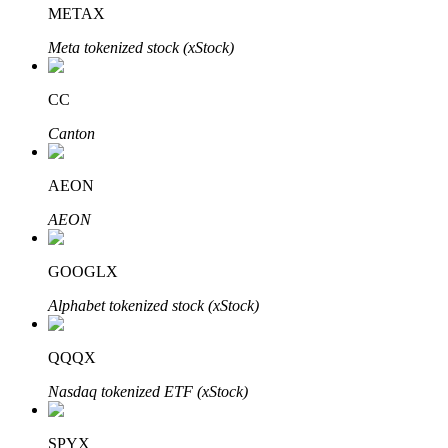
METAX
Meta tokenized stock (xStock)
CC
Canton
Automatyczna inwestycja
Zdobądź długoterminowy zysk i elastyczne zainteresowania
AEON
AEON
GOOGLX
Alphabet tokenized stock (xStock)
QQQX
Naucz się stakingu
Nasdaq tokenized ETF (xStock)
Dowiedz się, jak uzyskać dochód pasywny
SPYX