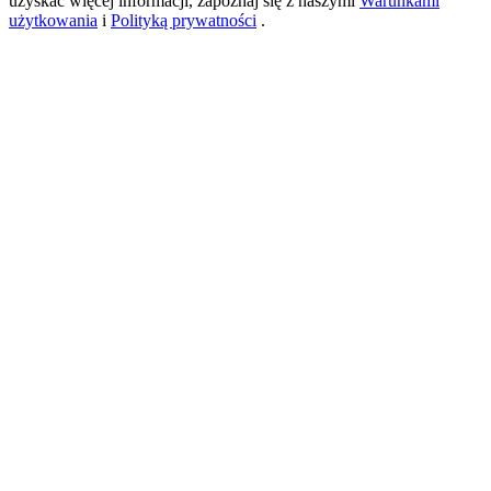
uzyskać więcej informacji, zapoznaj się z naszymi
Warunkami
użytkowania
i
Polityką prywatności
.
New Listing Futures Fest
Trade New Futures, Win 200,000 USDT
Crypto World Cup 2026: Grand Finale
77,777+3k Rewards
Więcej wydarzeń