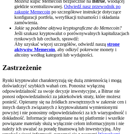
Możesz kupić Memecoin bezpiecznie na
Bitrue
, wiodącej
giełdzie scentralizowanej.
Odwiedź nasz przewodnik po
Deposit CASHCAT & Win
zakupie Memecoin
po szczegółowe instrukcje dotyczące
konfiguracji portfela, weryfikacji tożsamości i składania
Share 500000 CASHCAT prize pool
zamówienia.
Jakie są podobne aktywa kryptograficzne do Memecoin?
Jeśli szukasz kryptowalut o porównywalnych kapitalizacjach
rynkowych lub cechach, sprawdź:
Aby uzyskać więcej szczegółów, odwiedź naszą
stronę
Exclusive for BitMart Users
aktywów Memecoin
, aby odkryć pokrewne monety i
Register & Trade to Win 500,000 USDT
altcoiny według kategorii lub wydajności.
Zastrzeżenie
Precious Metals Trading Carnival
Rynki kryptowalut charakteryzują się dużą zmiennością i mogą
doświadczyć szybkich wahań cen. Ponosisz wyłączną
Trade Gold & Silver · 33,333 USDT Bonus
odpowiedzialność za swoje decyzje inwestycyjne, a Bitrue nie
ponosi odpowiedzialności za jakiekolwiek straty, które możesz
ponieść. Opieramy się na źródłach zewnętrznych w zakresie cen i
innych danych związanych z kryptowalutami wymienionymi
powyżej i nie ponosimy odpowiedzialności za ich wiarygodność i
USDT New User Exclusive 10% APR
dokładność. Informacje udostępniane na tej platformie i wszelkie
powiązane materiały służą wyłącznie celom informacyjnym i nie
USDT Flexible Staking | Daily Rewards
należy ich uważać za poradę finansową lub inwestycyjną. Aby