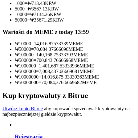
1000
=
₩
713.43
KRW
5000
=
₩
3567.13
KRW
Zostań traderem kopiującym
10000
=
₩
7134.26
KRW
50000
=
₩
35671.29
KRW
Ciesz się podziałem zysków i prowizjami z kopiowania
transakcji
Wartości do MEME z today 13:59
₩
10000
=
14,016.87533339
MEME
₩
50000
=
70,084.37666696
MEME
₩
100000
=
140,168.75333393
MEME
₩
500000
=
700,843.76666968
MEME
₩
1000000
=
1,401,687.53333936
MEME
₩
5000000
=
7,008,437.66669681
MEME
₩
10000000
=
14,016,875.33339363
MEME
₩
50000000
=
70,084,376.6669682
MEME
Informacja
Kup kryptowaluty z Bitrue
Analiza Big Data, w tym informacje handlowe itp.
Utwórz konto Bitrue
aby kupować i sprzedawać kryptowaluty na
najbezpieczniejszej giełdzie kryptowalut.
Rejestracja