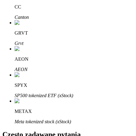
Bitrue
AI
CC
Canton
GRVT
Grvt
Bitruści Partnerzy
AEON
AEON
SPYX
SP500 tokenized ETF (xStock)
METAX
Afiliaci Bitrue
Meta tokenized stock (xStock)
Aż do 65% prowizji!
Często zadawane pytania