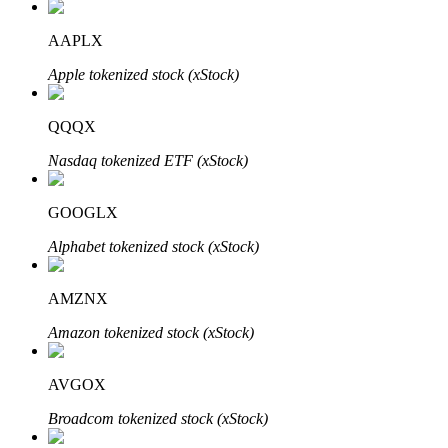
AAPLX
Apple tokenized stock (xStock)
QQQX
Automatyczna inwestycja
Nasdaq tokenized ETF (xStock)
Zdobądź długoterminowy zysk i elastyczne zainteresowania
GOOGLX
Alphabet tokenized stock (xStock)
AMZNX
Amazon tokenized stock (xStock)
Naucz się stakingu
AVGOX
Dowiedz się, jak uzyskać dochód pasywny
Broadcom tokenized stock (xStock)