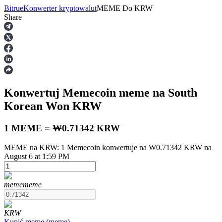
Bitrue
Konwerter kryptowalut
MEME
Do
KRW
Share
Kontrakty terminowe
Konwertuj Memecoin
meme
na South
Korean Won
KRW
1 MEME = ₩0.71342 KRW
MEME na KRW: 1 Memecoin konwertuje na ₩0.71342 KRW na
Kontrakty terminowe na USDT
August 6 at 1:59 PM
Kontrakty futures wykorzystujące USDT jako zabezpieczenie
meme
meme
KRW
Kupić
meme
(
meme
)