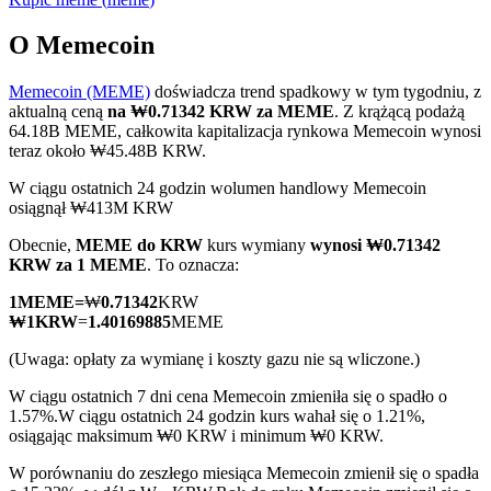
O Memecoin
Memecoin (MEME)
doświadcza trend spadkowy w tym tygodniu, z
Kontrakty terminowe COIN-M
aktualną ceną
na ₩0.71342 KRW za MEME
. Z krążącą podażą
64.18B MEME, całkowita kapitalizacja rynkowa Memecoin wynosi
Kontrakty terminowe na kryptowaluty
teraz około ₩45.48B KRW.
W ciągu ostatnich 24 godzin wolumen handlowy Memecoin
osiągnął ₩413M KRW
TradFi
Obecnie,
MEME do KRW
kurs wymiany
wynosi ₩0.71342
Instrumenty pochodne na akcje, forex, metale szlachetne i
KRW za 1 MEME
. To oznacza:
towary
1
MEME
=
₩
0.71342
KRW
₩
1
KRW
=
1.40169885
MEME
(Uwaga: opłaty za wymianę i koszty gazu nie są wliczone.)
W ciągu ostatnich 7 dni cena Memecoin zmieniła się o spadło o
1.57%.
W ciągu ostatnich 24 godzin kurs wahał się o 1.21%,
osiągając maksimum ₩0 KRW i minimum ₩0 KRW.
W porównaniu do zeszłego miesiąca Memecoin zmienił się o spadła