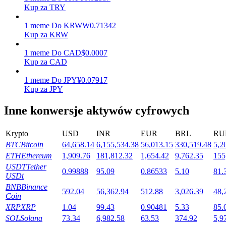
Kup za TRY
1
meme
Do
KRW
₩
0.71342
Kup za KRW
Stawianie
1
meme
Do
CAD
$
0.0007
Wysokie zyski i natychmiastowy dostęp
Kup za CAD
1
meme
Do
JPY
¥
0.07917
Kup za JPY
Inne konwersje aktywów cyfrowych
Krypto
USD
INR
EUR
BRL
RU
BTC
Bitcoin
64,658.14
6,155,534.38
56,013.15
330,519.48
5,2
ETH
Ethereum
1,909.76
181,812.32
1,654.42
9,762.35
155
Launchpool
USDT
Tether
0.99888
95.09
0.86533
5.10
81.
Elastyczne stawianie zakładów, aby zarabiać na popularnych
USDt
tokenach
BNB
Binance
592.04
56,362.94
512.88
3,026.39
48,
Coin
XRP
XRP
1.04
99.43
0.90481
5.33
85.
SOL
Solana
73.34
6,982.58
63.53
374.92
5,9