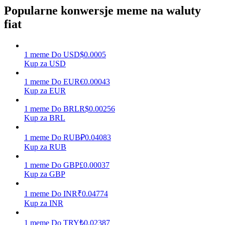
Popularne konwersje meme na waluty
fiat
Zarabiać
1
meme
Do
USD
$
0.0005
Kup za USD
1
meme
Do
EUR
€
0.00043
Kup za EUR
1
meme
Do
BRL
R$
0.00256
Kup za BRL
1
meme
Do
RUB
₽
0.04083
Mocna Świnka
Kup za RUB
Codziennie zdobywaj konkurencyjne nagrody
1
meme
Do
GBP
£
0.00037
Kup za GBP
1
meme
Do
INR
₹
0.04774
Kup za INR
1
meme
Do
TRY
₺
0.02387