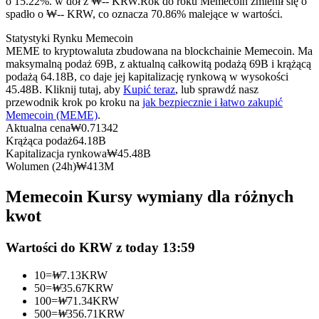
o 15.22%. w dół z ₩-- KRW.
Rok do roku Memecoin zmienił się o
Kontrakty terminowe na USDC
spadło o ₩-- KRW, co oznacza 70.86% malejące w wartości.
Kontrakty futures wykorzystujące USDC jako zabezpieczenie
Statystyki Rynku Memecoin
MEME to kryptowaluta zbudowana na blockchainie Memecoin. Ma
maksymalną podaż 69B, z aktualną całkowitą podażą 69B i krążącą
podażą 64.18B, co daje jej kapitalizację rynkową w wysokości
45.48B. Kliknij tutaj, aby
Kupić teraz
, lub sprawdź nasz
przewodnik krok po kroku na
jak bezpiecznie i łatwo zakupić
Memecoin (MEME)
.
Aktualna cena
₩
0.71342
Krążąca podaż
64.18B
Kapitalizacja rynkowa
₩
45.48B
Wolumen (24h)
₩
413M
Kopiowanie Transakcji
Memecoin Kursy wymiany dla różnych
Dołącz do najlepszych traderów
kwot
Wartości do KRW z today 13:59
10
=
₩
7.13
KRW
50
=
₩
35.67
KRW
100
=
₩
71.34
KRW
500
=
₩
356.71
KRW