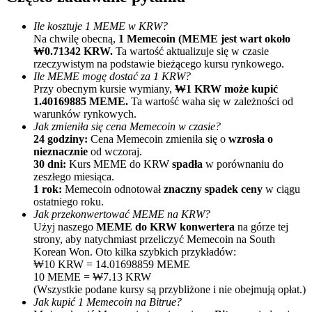
Ile kosztuje 1 MEME w KRW?
Na chwilę obecną,
1 Memecoin (MEME jest wart około
₩0.71342 KRW.
Ta wartość aktualizuje się w czasie
rzeczywistym na podstawie bieżącego kursu rynkowego.
Ile MEME mogę dostać za 1 KRW?
Przy obecnym kursie wymiany,
₩1 KRW może kupić
1.40169885 MEME.
Ta wartość waha się w zależności od
warunków rynkowych.
Polecaj
Jak zmieniła się cena Memecoin w czasie?
24 godziny:
Cena Memecoin zmieniła się o
wzrosła o
Zaproś przyjaciela, aby otrzymać nagrody pieniężne
nieznacznie
od wczoraj.
30 dni:
Kurs MEME do KRW
spadła
w porównaniu do
Deposit CASHCAT & Win
zeszłego miesiąca.
1 rok:
Memecoin odnotował
znaczny spadek ceny
w ciągu
ostatniego roku.
Jak przekonwertować MEME na KRW?
Użyj naszego
MEME do KRW konwertera
na górze tej
strony, aby natychmiast przeliczyć Memecoin na South
Korean Won. Oto kilka szybkich przykładów:
₩10 KRW = 14.01698859 MEME
10 MEME = ₩7.13 KRW
(Wszystkie podane kursy są przybliżone i nie obejmują opłat.)
Jak kupić 1 Memecoin na Bitrue?