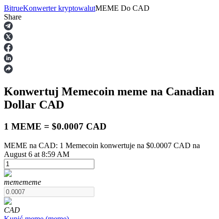
Bitrue
Konwerter kryptowalut
MEME
Do
CAD
Share
Kontrakty terminowe
Konwertuj Memecoin
meme
na Canadian
Dollar
CAD
1 MEME = $0.0007 CAD
MEME na CAD: 1 Memecoin konwertuje na $0.0007 CAD na
Kontrakty terminowe na USDT
August 6 at 8:59 AM
Kontrakty futures wykorzystujące USDT jako zabezpieczenie
meme
meme
CAD
Kupić
meme
(
meme
)