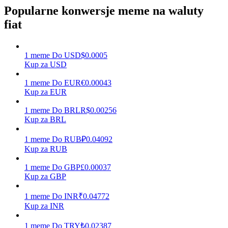
Popularne konwersje meme na waluty
fiat
Zarabiać
1
meme
Do
USD
$
0.0005
Kup za USD
1
meme
Do
EUR
€
0.00043
Kup za EUR
1
meme
Do
BRL
R$
0.00256
Kup za BRL
1
meme
Do
RUB
₽
0.04092
Mocna Świnka
Kup za RUB
Codziennie zdobywaj konkurencyjne nagrody
1
meme
Do
GBP
£
0.00037
Kup za GBP
1
meme
Do
INR
₹
0.04772
Kup za INR
1
meme
Do
TRY
₺
0.02387