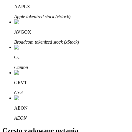
Bitrue
AI
AAPLX
Apple tokenized stock (xStock)
AVGOX
Broadcom tokenized stock (xStock)
Bitruści Partnerzy
CC
Canton
GRVT
Grvt
AEON
Afiliaci Bitrue
AEON
Aż do 65% prowizji!
Często zadawane pytania