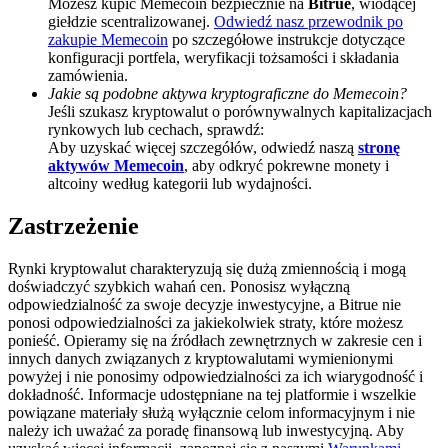
Możesz kupić Memecoin bezpiecznie na
Bitrue
, wiodącej
giełdzie scentralizowanej.
Odwiedź nasz przewodnik po
Deposit CASHCAT & Win
zakupie Memecoin
po szczegółowe instrukcje dotyczące
konfiguracji portfela, weryfikacji tożsamości i składania
Share 500000 CASHCAT prize pool
zamówienia.
Jakie są podobne aktywa kryptograficzne do Memecoin?
Jeśli szukasz kryptowalut o porównywalnych kapitalizacjach
rynkowych lub cechach, sprawdź:
Aby uzyskać więcej szczegółów, odwiedź naszą
stronę
Exclusive for BitMart Users
aktywów Memecoin
, aby odkryć pokrewne monety i
Register & Trade to Win 500,000 USDT
altcoiny według kategorii lub wydajności.
Zastrzeżenie
Precious Metals Trading Carnival
Rynki kryptowalut charakteryzują się dużą zmiennością i mogą
doświadczyć szybkich wahań cen. Ponosisz wyłączną
Trade Gold & Silver · 33,333 USDT Bonus
odpowiedzialność za swoje decyzje inwestycyjne, a Bitrue nie
ponosi odpowiedzialności za jakiekolwiek straty, które możesz
ponieść. Opieramy się na źródłach zewnętrznych w zakresie cen i
innych danych związanych z kryptowalutami wymienionymi
powyżej i nie ponosimy odpowiedzialności za ich wiarygodność i
USDT New User Exclusive 10% APR
dokładność. Informacje udostępniane na tej platformie i wszelkie
powiązane materiały służą wyłącznie celom informacyjnym i nie
USDT Flexible Staking | Daily Rewards
należy ich uważać za poradę finansową lub inwestycyjną. Aby