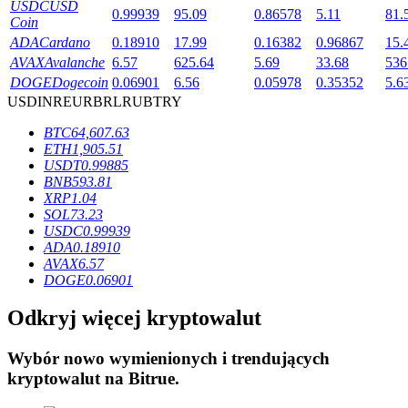
USDC
USD
0.99939
95.09
0.86578
5.11
81.
Coin
ADA
Cardano
0.18910
17.99
0.16382
0.96867
15.
AVAX
Avalanche
6.57
625.64
5.69
33.68
536
DOGE
Dogecoin
0.06901
6.56
0.05978
0.35352
5.6
USD
INR
EUR
BRL
RUB
TRY
Blokady BTR
BTC
64,607.63
Ekskluzywne inwestycje dla posiadaczy BTR
ETH
1,905.51
USDT
0.99885
BNB
593.81
XRP
1.04
SOL
73.23
USDC
0.99939
ADA
0.18910
AVAX
6.57
DOGE
0.06901
Odkryj więcej kryptowalut
Pożyczki
Usługa pożyczek wspieranych kryptowalutami
Wybór nowo wymienionych i trendujących
kryptowalut na
Bitrue
.