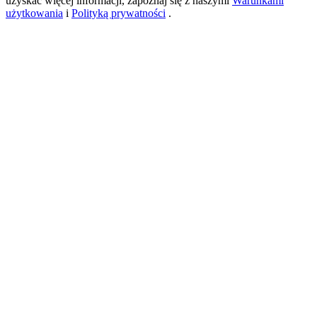
uzyskać więcej informacji, zapoznaj się z naszymi
Warunkami
użytkowania
i
Polityką prywatności
.
New Listing Futures Fest
Trade New Futures, Win 200,000 USDT
Crypto World Cup 2026: Grand Finale
77,777+3k Rewards
Więcej wydarzeń