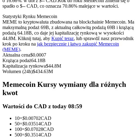
o 16.66%. w dół z $-- CAD.
Rok do roku Memecoin zmienił się o
Kontrakty terminowe na USDC
spadło o $-- CAD, co oznacza 70.86% malejące w wartości.
Kontrakty futures wykorzystujące USDC jako zabezpieczenie
Statystyki Rynku Memecoin
MEME to kryptowaluta zbudowana na blockchainie Memecoin. Ma
maksymalną podaż 69B, z aktualną całkowitą podażą 69B i krążącą
podażą 64.18B, co daje jej kapitalizację rynkową w wysokości
44.8M. Kliknij tutaj, aby
Kupić teraz
, lub sprawdź nasz przewodnik
krok po kroku na
jak bezpiecznie i łatwo zakupić Memecoin
(MEME)
.
Aktualna cena
$
0.0007
Krążąca podaż
64.18B
Kapitalizacja rynkowa
$
44.8M
Wolumen (24h)
$
434.63M
Kopiowanie Transakcji
Memecoin Kursy wymiany dla różnych
Dołącz do najlepszych traderów
kwot
Wartości do CAD z today 08:59
10
=
$
0.00702
CAD
50
=
$
0.03514
CAD
100
=
$
0.07028
CAD
500
=
$
0.3514
CAD