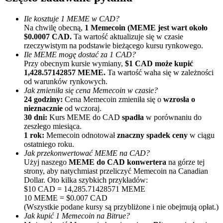
Ile kosztuje 1 MEME w CAD?
Na chwilę obecną,
1 Memecoin (MEME jest wart około
$0.0007 CAD.
Ta wartość aktualizuje się w czasie
rzeczywistym na podstawie bieżącego kursu rynkowego.
Ile MEME mogę dostać za 1 CAD?
Przy obecnym kursie wymiany,
$1 CAD może kupić
1,428.57142857 MEME.
Ta wartość waha się w zależności
od warunków rynkowych.
Polecaj
Jak zmieniła się cena Memecoin w czasie?
24 godziny:
Cena Memecoin zmieniła się o
wzrosła o
Zaproś przyjaciela, aby otrzymać nagrody pieniężne
nieznacznie
od wczoraj.
30 dni:
Kurs MEME do CAD
spadła
w porównaniu do
Deposit CASHCAT & Win
zeszłego miesiąca.
1 rok:
Memecoin odnotował
znaczny spadek ceny
w ciągu
ostatniego roku.
Jak przekonwertować MEME na CAD?
Użyj naszego
MEME do CAD konwertera
na górze tej
strony, aby natychmiast przeliczyć Memecoin na Canadian
Dollar. Oto kilka szybkich przykładów:
$10 CAD = 14,285.71428571 MEME
10 MEME = $0.007 CAD
(Wszystkie podane kursy są przybliżone i nie obejmują opłat.)
Jak kupić 1 Memecoin na Bitrue?