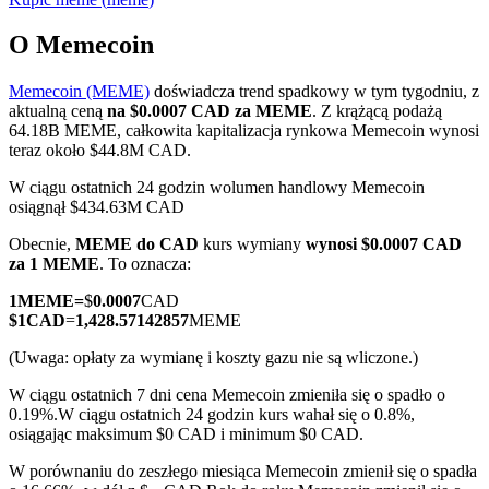
O Memecoin
Memecoin (MEME)
doświadcza trend spadkowy w tym tygodniu, z
Kontrakty terminowe COIN-M
aktualną ceną
na $0.0007 CAD za MEME
. Z krążącą podażą
64.18B MEME, całkowita kapitalizacja rynkowa Memecoin wynosi
Kontrakty terminowe na kryptowaluty
teraz około $44.8M CAD.
W ciągu ostatnich 24 godzin wolumen handlowy Memecoin
osiągnął $434.63M CAD
TradFi
Obecnie,
MEME do CAD
kurs wymiany
wynosi $0.0007 CAD
Instrumenty pochodne na akcje, forex, metale szlachetne i
za 1 MEME
. To oznacza:
towary
1
MEME
=
$
0.0007
CAD
$
1
CAD
=
1,428.57142857
MEME
(Uwaga: opłaty za wymianę i koszty gazu nie są wliczone.)
W ciągu ostatnich 7 dni cena Memecoin zmieniła się o spadło o
0.19%.
W ciągu ostatnich 24 godzin kurs wahał się o 0.8%,
osiągając maksimum $0 CAD i minimum $0 CAD.
W porównaniu do zeszłego miesiąca Memecoin zmienił się o spadła