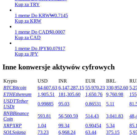
Kup za TRY
1
meme
Do
KRW
₩
0.7145
Kup za KRW
Stawianie
1
meme
Do
CAD
$
0.0007
Wysokie zyski i natychmiastowy dostęp
Kup za CAD
1
meme
Do
JPY
¥
0.07917
Kup za JPY
Inne konwersje aktywów cyfrowych
Krypto
USD
INR
EUR
BRL
RU
BTC
Bitcoin
64,607.63
6,147,287.15
55,970.23
330,952.60
5,2
ETH
Ethereum
1,905.51
181,305.60
1,650.76
9,760.98
155
Launchpool
USDT
Tether
0.99885
95.03
0.86531
5.11
81.
Elastyczne stawianie zakładów, aby zarabiać na popularnych
USDt
tokenach
BNB
Binance
593.81
56,500.59
514.43
3,041.83
48,
Coin
XRP
XRP
1.04
99.34
0.90454
5.34
85.
SOL
Solana
73.23
6,968.24
63.44
375.15
5,9