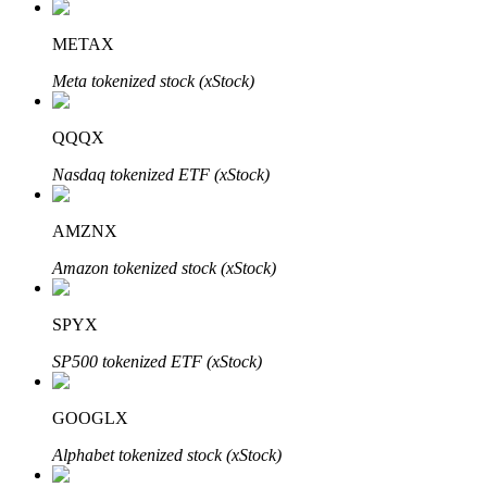
METAX
Meta tokenized stock (xStock)
QQQX
Automatyczna inwestycja
Nasdaq tokenized ETF (xStock)
Zdobądź długoterminowy zysk i elastyczne zainteresowania
AMZNX
Amazon tokenized stock (xStock)
SPYX
SP500 tokenized ETF (xStock)
Naucz się stakingu
GOOGLX
Dowiedz się, jak uzyskać dochód pasywny
Alphabet tokenized stock (xStock)