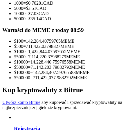
1000
=
$
0.70281
CAD
5000
=
$
3.51
CAD
Zostań traderem kopiującym
10000
=
$
7.03
CAD
50000
=
$
35.14
CAD
Ciesz się podziałem zysków i prowizjami z kopiowania
transakcji
Wartości do MEME z today 08:59
$
100
=
142,284.40759765
MEME
$
500
=
711,422.03798827
MEME
$
1000
=
1,422,844.07597655
MEME
$
5000
=
7,114,220.37988279
MEME
$
10000
=
14,228,440.75976558
MEME
$
50000
=
71,142,203.79882792
MEME
$
100000
=
142,284,407.59765583
MEME
$
500000
=
711,422,037.9882792
MEME
Informacja
Kup kryptowaluty z Bitrue
Analiza Big Data, w tym informacje handlowe itp.
Utwórz konto Bitrue
aby kupować i sprzedawać kryptowaluty na
najbezpieczniejszej giełdzie kryptowalut.
Rejestracja