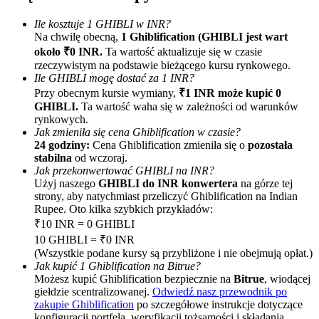
Ile kosztuje 1 GHIBLI w INR?
Na chwilę obecną,
1 Ghiblification (GHIBLI jest wart
około ₹0 INR.
Ta wartość aktualizuje się w czasie
rzeczywistym na podstawie bieżącego kursu rynkowego.
Ile GHIBLI mogę dostać za 1 INR?
Przy obecnym kursie wymiany,
₹1 INR może kupić 0
GHIBLI.
Ta wartość waha się w zależności od warunków
rynkowych.
Polecaj
Jak zmieniła się cena Ghiblification w czasie?
Zaproś przyjaciela, aby otrzymać nagrody pieniężne
24 godziny:
Cena Ghiblification zmieniła się o
pozostała
stabilna
od wczoraj.
BTC Welcome Rewards
Jak przekonwertować GHIBLI na INR?
Użyj naszego
GHIBLI do INR konwertera
na górze tej
strony, aby natychmiast przeliczyć Ghiblification na Indian
Rupee. Oto kilka szybkich przykładów:
₹10 INR = 0 GHIBLI
10 GHIBLI = ₹0 INR
(Wszystkie podane kursy są przybliżone i nie obejmują opłat.)
Jak kupić 1 Ghiblification na Bitrue?
Możesz kupić Ghiblification bezpiecznie na
Bitrue
, wiodącej
giełdzie scentralizowanej.
Odwiedź nasz przewodnik po
zakupie Ghiblification
po szczegółowe instrukcje dotyczące
konfiguracji portfela, weryfikacji tożsamości i składania