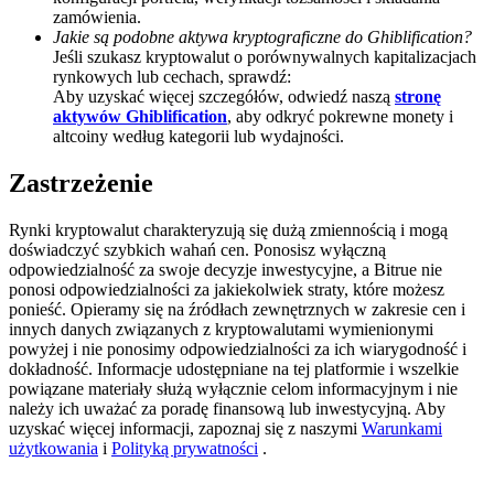
zamówienia.
BTC Welcome Rewards
Jakie są podobne aktywa kryptograficzne do Ghiblification?
Jeśli szukasz kryptowalut o porównywalnych kapitalizacjach
Deposit & Trade BTC to Share 25000 USDT prize pool!
rynkowych lub cechach, sprawdź:
Aby uzyskać więcej szczegółów, odwiedź naszą
stronę
aktywów Ghiblification
, aby odkryć pokrewne monety i
altcoiny według kategorii lub wydajności.
Deposit CASHCAT & Win
Zastrzeżenie
Share 500000 CASHCAT prize pool
Rynki kryptowalut charakteryzują się dużą zmiennością i mogą
doświadczyć szybkich wahań cen. Ponosisz wyłączną
odpowiedzialność za swoje decyzje inwestycyjne, a Bitrue nie
ponosi odpowiedzialności za jakiekolwiek straty, które możesz
Exclusive for BitMart Users
ponieść. Opieramy się na źródłach zewnętrznych w zakresie cen i
innych danych związanych z kryptowalutami wymienionymi
Register & Trade to Win 500,000 USDT
powyżej i nie ponosimy odpowiedzialności za ich wiarygodność i
dokładność. Informacje udostępniane na tej platformie i wszelkie
powiązane materiały służą wyłącznie celom informacyjnym i nie
należy ich uważać za poradę finansową lub inwestycyjną. Aby
Precious Metals Trading Carnival
uzyskać więcej informacji, zapoznaj się z naszymi
Warunkami
użytkowania
i
Polityką prywatności
.
Trade Gold & Silver · 33,333 USDT Bonus