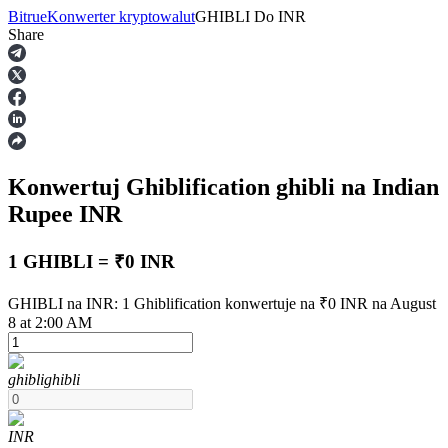
Bitrue
Konwerter kryptowalut
GHIBLI
Do
INR
Share
Kontrakty terminowe
Konwertuj Ghiblification
ghibli
na Indian
Rupee
INR
1 GHIBLI = ₹0 INR
Kontrakty terminowe na USDT
GHIBLI na INR: 1 Ghiblification konwertuje na ₹0 INR na August
8 at 2:00 AM
Kontrakty futures wykorzystujące USDT jako zabezpieczenie
ghibli
ghibli
INR