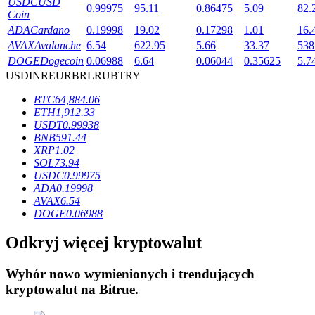
USDC
USD
0.99975
95.11
0.86475
5.09
82.
Coin
ADA
Cardano
0.19998
19.02
0.17298
1.01
16.
AVAX
Avalanche
6.54
622.95
5.66
33.37
538
DOGE
Dogecoin
0.06988
6.64
0.06044
0.35625
5.7
USD
INR
EUR
BRL
RUB
TRY
Blokady BTR
BTC
64,884.06
Ekskluzywne inwestycje dla posiadaczy BTR
ETH
1,912.33
USDT
0.99938
BNB
591.44
XRP
1.02
SOL
73.94
USDC
0.99975
ADA
0.19998
AVAX
6.54
DOGE
0.06988
Odkryj więcej kryptowalut
Pożyczki
Wybór nowo wymienionych i trendujących
Usługa pożyczek wspieranych kryptowalutami
kryptowalut na
Bitrue
.