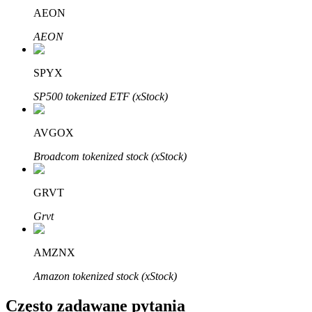
Bitrue
AI
AEON
AEON
SPYX
SP500 tokenized ETF (xStock)
Bitruści Partnerzy
AVGOX
Broadcom tokenized stock (xStock)
GRVT
Grvt
AMZNX
Afiliaci Bitrue
Amazon tokenized stock (xStock)
Aż do 65% prowizji!
Często zadawane pytania