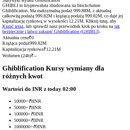
Statystyki Rynku Ghiblification
Kontrakty terminowe na USDC
GHIBLI to kryptowaluta zbudowana na blockchainie
Ghiblification. Ma maksymalną podaż 999.88M, z aktualną
Kontrakty futures wykorzystujące USDC jako zabezpieczenie
całkowitą podażą 999.82M i krążącą podażą 999.82M, co daje jej
kapitalizację rynkową w wysokości 12.21M. Kliknij tutaj, aby
Kupić teraz
, lub sprawdź nasz przewodnik krok po kroku na
jak
bezpiecznie i łatwo zakupić Ghiblification (GHIBLI)
.
Aktualna cena
₹
0
Krążąca podaż
999.82M
Kapitalizacja rynkowa
₹
12.21M
Wolumen (24h)
₹
--
Ghiblification Kursy wymiany dla
Kopiowanie Transakcji
różnych kwot
Dołącz do najlepszych traderów
Wartości do INR z today 02:00
10000
=
₹
0
INR
50000
=
₹
0
INR
100000
=
₹
0
INR
500000
=
₹
0
INR
1000000
=
₹
0
INR