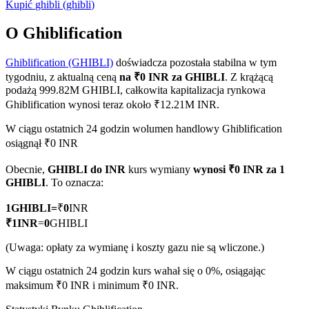
Kupić
ghibli
(
ghibli
)
O Ghiblification
Ghiblification (GHIBLI)
doświadcza pozostała stabilna w tym
Kontrakty terminowe COIN-M
tygodniu, z aktualną ceną
na ₹0 INR za GHIBLI
. Z krążącą
Kontrakty terminowe na kryptowaluty
podażą 999.82M GHIBLI, całkowita kapitalizacja rynkowa
Ghiblification wynosi teraz około ₹12.21M INR.
W ciągu ostatnich 24 godzin wolumen handlowy Ghiblification
TradFi
osiągnął ₹0 INR
Instrumenty pochodne na akcje, forex, metale szlachetne i
Obecnie,
GHIBLI do INR
kurs wymiany
wynosi ₹0 INR za 1
towary
GHIBLI
. To oznacza:
1
GHIBLI
=
₹
0
INR
₹
1
INR
=
0
GHIBLI
(Uwaga: opłaty za wymianę i koszty gazu nie są wliczone.)
W ciągu ostatnich 24 godzin kurs wahał się o 0%, osiągając
maksimum ₹0 INR i minimum ₹0 INR.