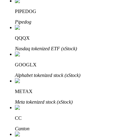
PIPEDOG
Pipedog
QQQX
Automatyczna inwestycja
Nasdaq tokenized ETF (xStock)
Zdobądź długoterminowy zysk i elastyczne zainteresowania
GOOGLX
Alphabet tokenized stock (xStock)
METAX
Meta tokenized stock (xStock)
CC
Naucz się stakingu
Canton
Dowiedz się, jak uzyskać dochód pasywny