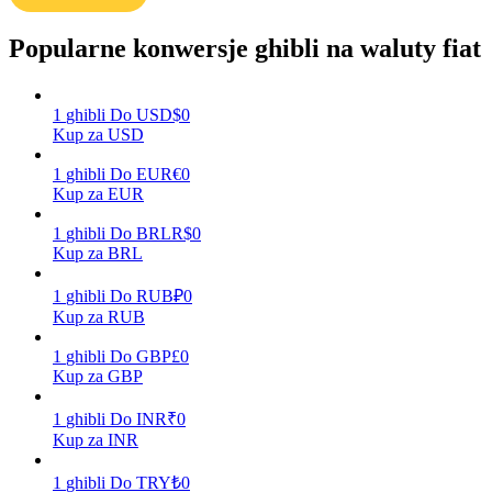
Popularne konwersje ghibli na waluty fiat
Zarabiać
1
ghibli
Do
USD
$
0
Kup za USD
1
ghibli
Do
EUR
€
0
Kup za EUR
1
ghibli
Do
BRL
R$
0
Kup za BRL
1
ghibli
Do
RUB
₽
0
Mocna Świnka
Kup za RUB
Codziennie zdobywaj konkurencyjne nagrody
1
ghibli
Do
GBP
£
0
Kup za GBP
1
ghibli
Do
INR
₹
0
Kup za INR
1
ghibli
Do
TRY
₺
0