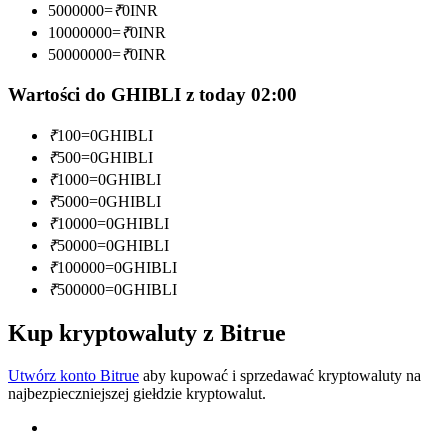
5000000
=
₹
0
INR
10000000
=
₹
0
INR
Zostań traderem kopiującym
50000000
=
₹
0
INR
Ciesz się podziałem zysków i prowizjami z kopiowania
transakcji
Wartości do GHIBLI z today 02:00
₹
100
=
0
GHIBLI
₹
500
=
0
GHIBLI
₹
1000
=
0
GHIBLI
₹
5000
=
0
GHIBLI
₹
10000
=
0
GHIBLI
₹
50000
=
0
GHIBLI
₹
100000
=
0
GHIBLI
Informacja
₹
500000
=
0
GHIBLI
Analiza Big Data, w tym informacje handlowe itp.
Kup kryptowaluty z Bitrue
Utwórz konto Bitrue
aby kupować i sprzedawać kryptowaluty na
najbezpieczniejszej giełdzie kryptowalut.