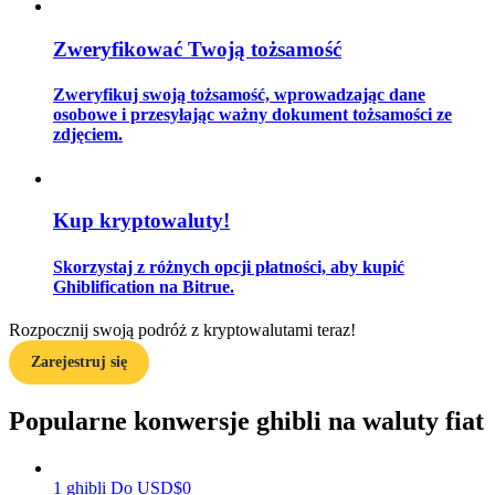
Zweryfikować Twoją tożsamość
Przewodnik
Zweryfikuj swoją tożsamość, wprowadzając dane
osobowe i przesyłając ważny dokument tożsamości ze
Przewodnik dla początkujących dotyczący kontraktów futures
zdjęciem.
Kup kryptowaluty!
Skorzystaj z różnych opcji płatności, aby kupić
Ghiblification na Bitrue.
Rozpocznij swoją podróż z kryptowalutami teraz!
Strategie handlowe
Zarejestruj się
Dowiedz się, jak zachować rentowność
Popularne konwersje ghibli na waluty fiat
1
ghibli
Do
USD
$
0