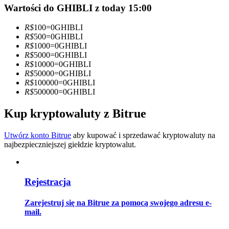
Wartości do GHIBLI z today 15:00
Zostań traderem kopiującym
R$
100
=
0
GHIBLI
Ciesz się podziałem zysków i prowizjami z kopiowania
R$
500
=
0
GHIBLI
transakcji
R$
1000
=
0
GHIBLI
R$
5000
=
0
GHIBLI
R$
10000
=
0
GHIBLI
R$
50000
=
0
GHIBLI
R$
100000
=
0
GHIBLI
R$
500000
=
0
GHIBLI
Kup kryptowaluty z Bitrue
Utwórz konto Bitrue
aby kupować i sprzedawać kryptowaluty na
najbezpieczniejszej giełdzie kryptowalut.
Informacja
Analiza Big Data, w tym informacje handlowe itp.
Rejestracja
Zarejestruj się na Bitrue za pomocą swojego adresu e-
mail.