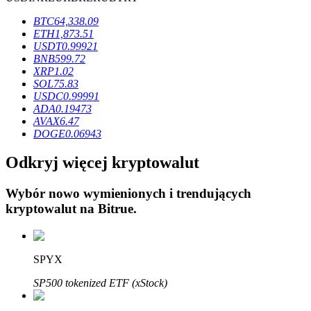
BTC
64,338.09
ETH
1,873.51
USDT
0.99921
BNB
599.72
XRP
1.02
Blokady BTR
SOL
75.83
USDC
0.99991
Ekskluzywne inwestycje dla posiadaczy BTR
ADA
0.19473
AVAX
6.47
DOGE
0.06943
Odkryj więcej kryptowalut
Wybór nowo wymienionych i trendujących
kryptowalut na
Bitrue
.
Pożyczki
SPYX
Usługa pożyczek wspieranych kryptowalutami
SP500 tokenized ETF (xStock)