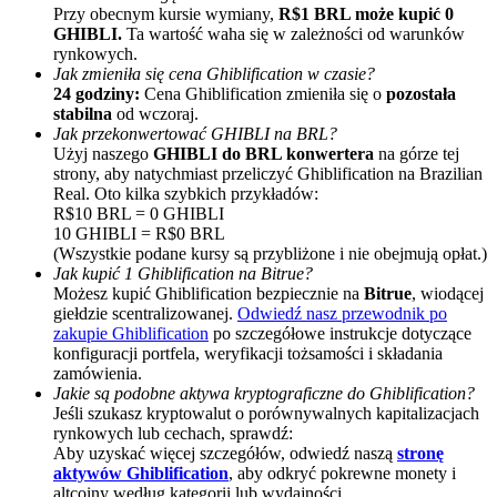
Przy obecnym kursie wymiany,
R$1 BRL może kupić 0
GHIBLI.
Ta wartość waha się w zależności od warunków
rynkowych.
Jak zmieniła się cena Ghiblification w czasie?
24 godziny:
Cena Ghiblification zmieniła się o
pozostała
stabilna
od wczoraj.
Jak przekonwertować GHIBLI na BRL?
Użyj naszego
GHIBLI do BRL konwertera
na górze tej
strony, aby natychmiast przeliczyć Ghiblification na Brazilian
Polecaj
Real. Oto kilka szybkich przykładów:
R$10 BRL = 0 GHIBLI
Zaproś przyjaciela, aby otrzymać nagrody pieniężne
10 GHIBLI = R$0 BRL
(Wszystkie podane kursy są przybliżone i nie obejmują opłat.)
BTC Welcome Rewards
Jak kupić 1 Ghiblification na Bitrue?
Możesz kupić Ghiblification bezpiecznie na
Bitrue
, wiodącej
giełdzie scentralizowanej.
Odwiedź nasz przewodnik po
zakupie Ghiblification
po szczegółowe instrukcje dotyczące
konfiguracji portfela, weryfikacji tożsamości i składania
zamówienia.
Jakie są podobne aktywa kryptograficzne do Ghiblification?
Jeśli szukasz kryptowalut o porównywalnych kapitalizacjach
rynkowych lub cechach, sprawdź:
Aby uzyskać więcej szczegółów, odwiedź naszą
stronę
aktywów Ghiblification
, aby odkryć pokrewne monety i
altcoiny według kategorii lub wydajności.