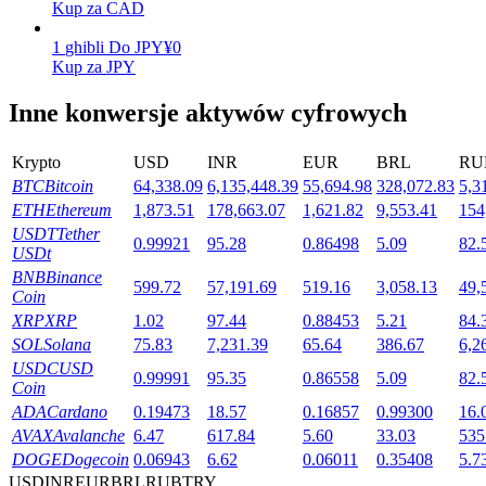
Kup za CAD
1
ghibli
Do
JPY
¥
0
Kup za JPY
Stawianie
Inne konwersje aktywów cyfrowych
Wysokie zyski i natychmiastowy dostęp
Krypto
USD
INR
EUR
BRL
RU
BTC
Bitcoin
64,338.09
6,135,448.39
55,694.98
328,072.83
5,3
ETH
Ethereum
1,873.51
178,663.07
1,621.82
9,553.41
154
USDT
Tether
0.99921
95.28
0.86498
5.09
82.
USDt
BNB
Binance
599.72
57,191.69
519.16
3,058.13
49,
Coin
XRP
XRP
1.02
97.44
0.88453
5.21
84.
Launchpool
SOL
Solana
75.83
7,231.39
65.64
386.67
6,2
USDC
USD
Elastyczne stawianie zakładów, aby zarabiać na popularnych
0.99991
95.35
0.86558
5.09
82.
Coin
tokenach
ADA
Cardano
0.19473
18.57
0.16857
0.99300
16.
AVAX
Avalanche
6.47
617.84
5.60
33.03
535
DOGE
Dogecoin
0.06943
6.62
0.06011
0.35408
5.7
USD
INR
EUR
BRL
RUB
TRY