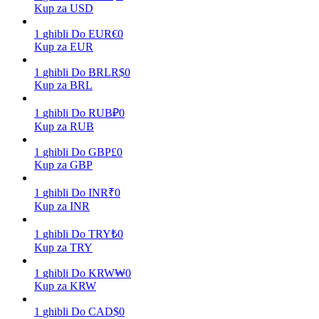
Kup za USD
1
ghibli
Do
EUR
€
0
Kup za EUR
Zarabiać
1
ghibli
Do
BRL
R$
0
Kup za BRL
1
ghibli
Do
RUB
₽
0
Kup za RUB
1
ghibli
Do
GBP
£
0
Kup za GBP
1
ghibli
Do
INR
₹
0
Mocna Świnka
Kup za INR
Codziennie zdobywaj konkurencyjne nagrody
1
ghibli
Do
TRY
₺
0
Kup za TRY
1
ghibli
Do
KRW
₩
0
Kup za KRW
1
ghibli
Do
CAD
$
0