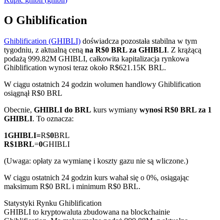
O Ghiblification
Ghiblification (GHIBLI)
doświadcza pozostała stabilna w tym
Kontrakty terminowe COIN-M
tygodniu, z aktualną ceną
na R$0 BRL za GHIBLI
. Z krążącą
podażą 999.82M GHIBLI, całkowita kapitalizacja rynkowa
Kontrakty terminowe na kryptowaluty
Ghiblification wynosi teraz około R$621.15K BRL.
W ciągu ostatnich 24 godzin wolumen handlowy Ghiblification
osiągnął R$0 BRL
TradFi
Obecnie,
GHIBLI do BRL
kurs wymiany
wynosi R$0 BRL za 1
Instrumenty pochodne na akcje, forex, metale szlachetne i
GHIBLI
. To oznacza:
towary
1
GHIBLI
=
R$
0
BRL
R$
1
BRL
=
0
GHIBLI
(Uwaga: opłaty za wymianę i koszty gazu nie są wliczone.)
W ciągu ostatnich 24 godzin kurs wahał się o 0%, osiągając
maksimum R$0 BRL i minimum R$0 BRL.
Statystyki Rynku Ghiblification
GHIBLI to kryptowaluta zbudowana na blockchainie