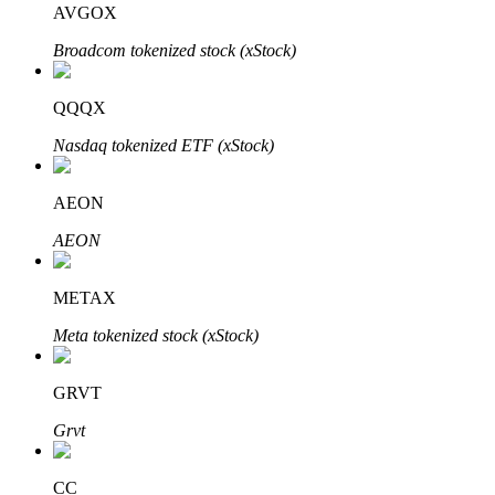
AVGOX
Broadcom tokenized stock (xStock)
QQQX
Nasdaq tokenized ETF (xStock)
Automatyczna inwestycja
Zdobądź długoterminowy zysk i elastyczne zainteresowania
AEON
AEON
METAX
Meta tokenized stock (xStock)
GRVT
Naucz się stakingu
Grvt
Dowiedz się, jak uzyskać dochód pasywny
CC