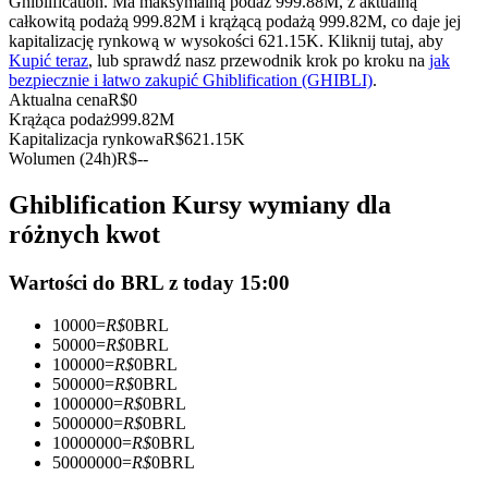
Ghiblification. Ma maksymalną podaż 999.88M, z aktualną
Kontrakty terminowe na USDC
całkowitą podażą 999.82M i krążącą podażą 999.82M, co daje jej
kapitalizację rynkową w wysokości 621.15K. Kliknij tutaj, aby
Kontrakty futures wykorzystujące USDC jako zabezpieczenie
Kupić teraz
, lub sprawdź nasz przewodnik krok po kroku na
jak
bezpiecznie i łatwo zakupić Ghiblification (GHIBLI)
.
Aktualna cena
R$
0
Krążąca podaż
999.82M
Kapitalizacja rynkowa
R$
621.15K
Wolumen (24h)
R$
--
Ghiblification Kursy wymiany dla
różnych kwot
Kopiowanie Transakcji
Wartości do BRL z today 15:00
Dołącz do najlepszych traderów
10000
=
R$
0
BRL
50000
=
R$
0
BRL
100000
=
R$
0
BRL
500000
=
R$
0
BRL
1000000
=
R$
0
BRL
5000000
=
R$
0
BRL
10000000
=
R$
0
BRL
50000000
=
R$
0
BRL