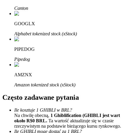
Bitrue
AI
Canton
GOOGLX
Alphabet tokenized stock (xStock)
PIPEDOG
Bitruści Partnerzy
Pipedog
AMZNX
Amazon tokenized stock (xStock)
Często zadawane pytania
Ile kosztuje 1 GHIBLI w BRL?
Afiliaci Bitrue
Na chwilę obecną,
1 Ghiblification (GHIBLI jest wart
około R$0 BRL.
Ta wartość aktualizuje się w czasie
Aż do 65% prowizji!
rzeczywistym na podstawie bieżącego kursu rynkowego.
Ile GHIBLI mogę dostać za 1 BRL?