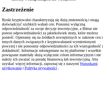
BTC Welcome Rewards
Zastrzeżenie
Deposit & Trade BTC to Share 25000 USDT prize pool!
Rynki kryptowalut charakteryzują się dużą zmiennością i mogą
doświadczyć szybkich wahań cen. Ponosisz wyłączną
odpowiedzialność za swoje decyzje inwestycyjne, a Bitrue nie
ponosi odpowiedzialności za jakiekolwiek straty, które możesz
Deposit CASHCAT & Win
ponieść. Opieramy się na źródłach zewnętrznych w zakresie cen i
innych danych związanych z kryptowalutami wymienionymi
Share 500000 CASHCAT prize pool
powyżej i nie ponosimy odpowiedzialności za ich wiarygodność i
dokładność. Informacje udostępniane na tej platformie i wszelkie
powiązane materiały służą wyłącznie celom informacyjnym i nie
należy ich uważać za poradę finansową lub inwestycyjną. Aby
uzyskać więcej informacji, zapoznaj się z naszymi
Warunkami
Exclusive for BitMart Users
użytkowania
i
Polityką prywatności
.
Register & Trade to Win 500,000 USDT
Precious Metals Trading Carnival
Trade Gold & Silver · 33,333 USDT Bonus