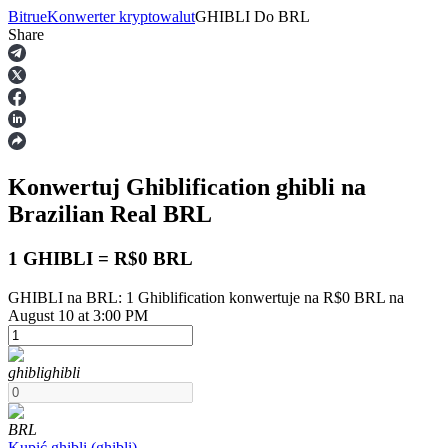
Bitrue
Konwerter kryptowalut
GHIBLI
Do
BRL
Share
Kontrakty terminowe
Konwertuj Ghiblification
ghibli
na
Brazilian Real
BRL
1 GHIBLI = R$0 BRL
GHIBLI na BRL: 1 Ghiblification konwertuje na R$0 BRL na
Kontrakty terminowe na USDT
August 10 at 3:00 PM
Kontrakty futures wykorzystujące USDT jako zabezpieczenie
ghibli
ghibli
BRL
Kupić
ghibli
(
ghibli
)