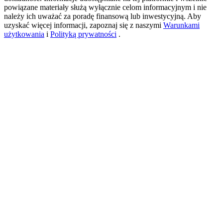
powiązane materiały służą wyłącznie celom informacyjnym i nie
należy ich uważać za poradę finansową lub inwestycyjną. Aby
uzyskać więcej informacji, zapoznaj się z naszymi
Warunkami
USDT New User Exclusive 10% APR
użytkowania
i
Polityką prywatności
.
USDT Flexible Staking | Daily Rewards
BTC New User Exclusive: 6.5% APR
BTC Flexible Staking | Daily Rewards
Więcej wydarzeń