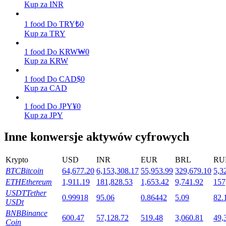
Kup za INR
1
food
Do
TRY
₺
0
Kup za TRY
Stawianie
1
food
Do
KRW
₩
0
Wysokie zyski i natychmiastowy dostęp
Kup za KRW
1
food
Do
CAD
$
0
Kup za CAD
1
food
Do
JPY
¥
0
Kup za JPY
Inne konwersje aktywów cyfrowych
Launchpool
Krypto
USD
INR
EUR
BRL
RU
BTC
Bitcoin
64,677.20
6,153,308.17
55,953.99
329,679.10
5,3
Elastyczne stawianie zakładów, aby zarabiać na popularnych
ETH
Ethereum
1,911.19
181,828.53
1,653.42
9,741.92
157
tokenach
USDT
Tether
0.99918
95.06
0.86442
5.09
82.
USDt
BNB
Binance
600.47
57,128.72
519.48
3,060.81
49,
Coin