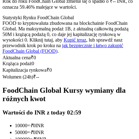
Rok do roku FoodChain Global zmienił się o spadło o ₹-- INR, co
Kontrakty terminowe na USDC
oznacza 59.46% malejące w wartości.
Kontrakty futures wykorzystujące USDC jako zabezpieczenie
Statystyki Rynku FoodChain Global
FOOD to kryptowaluta zbudowana na blockchainie FoodChain
Global. Ma maksymalną podaż 1B, z aktualną całkowitą podażą
50M i krążącą podażą 0, co daje jej kapitalizację rynkową w
wysokości 0. Kliknij tutaj, aby
Kupić teraz
, lub sprawdź nasz
przewodnik krok po kroku na
jak bezpiecznie i łatwo zakupić
FoodChain Global (FOOD)
.
Aktualna cena
₹
0
Krążąca podaż
0
Kapitalizacja rynkowa
₹
0
Kopiowanie Transakcji
Wolumen (24h)
₹
--
Dołącz do najlepszych traderów
FoodChain Global Kursy wymiany dla
różnych kwot
Wartości do INR z today 02:59
10000
=
₹
0
INR
50000
=
₹
0
INR