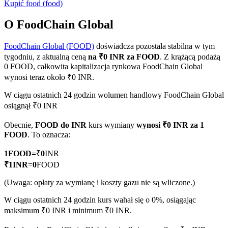
Kupić
food
(
food
)
O FoodChain Global
FoodChain Global (FOOD)
doświadcza pozostała stabilna w tym
Kontrakty terminowe COIN-M
tygodniu, z aktualną ceną
na ₹0 INR za FOOD
. Z krążącą podażą
Kontrakty terminowe na kryptowaluty
0 FOOD, całkowita kapitalizacja rynkowa FoodChain Global
wynosi teraz około ₹0 INR.
W ciągu ostatnich 24 godzin wolumen handlowy FoodChain Global
TradFi
osiągnął ₹0 INR
Instrumenty pochodne na akcje, forex, metale szlachetne i
Obecnie,
FOOD do INR
kurs wymiany
wynosi ₹0 INR za 1
towary
FOOD
. To oznacza:
1
FOOD
=
₹
0
INR
₹
1
INR
=
0
FOOD
(Uwaga: opłaty za wymianę i koszty gazu nie są wliczone.)
W ciągu ostatnich 24 godzin kurs wahał się o 0%, osiągając
maksimum ₹0 INR i minimum ₹0 INR.