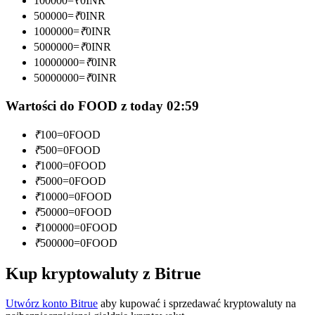
100000
=
₹
0
INR
500000
=
₹
0
INR
Zostań traderem kopiującym
1000000
=
₹
0
INR
5000000
=
₹
0
INR
Ciesz się podziałem zysków i prowizjami z kopiowania
transakcji
10000000
=
₹
0
INR
50000000
=
₹
0
INR
Wartości do FOOD z today 02:59
₹
100
=
0
FOOD
₹
500
=
0
FOOD
₹
1000
=
0
FOOD
₹
5000
=
0
FOOD
₹
10000
=
0
FOOD
Informacja
₹
50000
=
0
FOOD
Analiza Big Data, w tym informacje handlowe itp.
₹
100000
=
0
FOOD
₹
500000
=
0
FOOD
Kup kryptowaluty z Bitrue
Utwórz konto Bitrue
aby kupować i sprzedawać kryptowaluty na