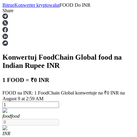
Bitrue
Konwerter kryptowalut
FOOD
Do
INR
Share
Kontrakty terminowe
Konwertuj FoodChain Global
food
na
Indian Rupee
INR
1 FOOD = ₹0 INR
Kontrakty terminowe na USDT
FOOD na INR: 1 FoodChain Global konwertuje na ₹0 INR na
August 9 at 2:59 AM
Kontrakty futures wykorzystujące USDT jako zabezpieczenie
food
food
INR