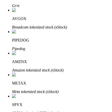
Bitrue
AI
Grvt
AVGOX
Broadcom tokenized stock (xStock)
PIPEDOG
Bitruści Partnerzy
Pipedog
AMZNX
Amazon tokenized stock (xStock)
METAX
Meta tokenized stock (xStock)
Afiliaci Bitrue
Aż do 65% prowizji!
SPYX