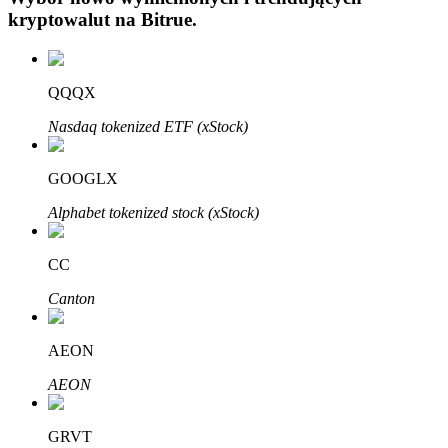
kryptowalut na
Bitrue
.
QQQX
Nasdaq tokenized ETF (xStock)
Automatyczna inwestycja
GOOGLX
Zdobądź długoterminowy zysk i elastyczne zainteresowania
Alphabet tokenized stock (xStock)
CC
Canton
AEON
Naucz się stakingu
AEON
Dowiedz się, jak uzyskać dochód pasywny
GRVT