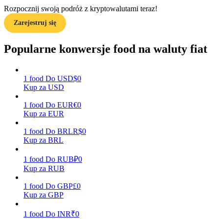
Rozpocznij swoją podróż z kryptowalutami teraz!
Zarejestruj się
Zarabiać
Popularne konwersje food na waluty fiat
1
food
Do
USD
$
0
Kup za USD
1
food
Do
EUR
€
0
Kup za EUR
1
food
Do
BRL
R$
0
Mocna Świnka
Kup za BRL
Codziennie zdobywaj konkurencyjne nagrody
1
food
Do
RUB
₽
0
Kup za RUB
1
food
Do
GBP
£
0
Kup za GBP
1
food
Do
INR
₹
0