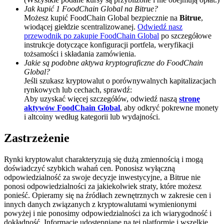
Jak kupić 1 FoodChain Global na Bitrue?
BTC Welcome Rewards
Możesz kupić FoodChain Global bezpiecznie na
Bitrue
,
wiodącej giełdzie scentralizowanej.
Odwiedź nasz
Deposit & Trade BTC to Share 25000 USDT prize pool!
przewodnik po zakupie FoodChain Global
po szczegółowe
instrukcje dotyczące konfiguracji portfela, weryfikacji
tożsamości i składania zamówienia.
Jakie są podobne aktywa kryptograficzne do FoodChain
Global?
Deposit CASHCAT & Win
Jeśli szukasz kryptowalut o porównywalnych kapitalizacjach
rynkowych lub cechach, sprawdź:
Share 500000 CASHCAT prize pool
Aby uzyskać więcej szczegółów, odwiedź naszą
stronę
aktywów FoodChain Global
, aby odkryć pokrewne monety
i altcoiny według kategorii lub wydajności.
Exclusive for BitMart Users
Zastrzeżenie
Register & Trade to Win 500,000 USDT
Rynki kryptowalut charakteryzują się dużą zmiennością i mogą
doświadczyć szybkich wahań cen. Ponosisz wyłączną
odpowiedzialność za swoje decyzje inwestycyjne, a Bitrue nie
ponosi odpowiedzialności za jakiekolwiek straty, które możesz
Precious Metals Trading Carnival
ponieść. Opieramy się na źródłach zewnętrznych w zakresie cen i
innych danych związanych z kryptowalutami wymienionymi
Trade Gold & Silver · 33,333 USDT Bonus
powyżej i nie ponosimy odpowiedzialności za ich wiarygodność i
dokładność. Informacje udostępniane na tej platformie i wszelkie