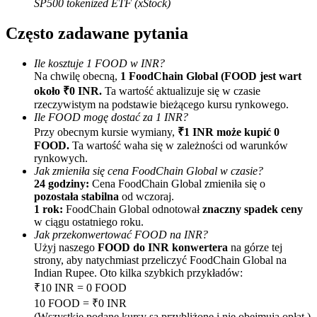
SP500 tokenized ETF (xStock)
Często zadawane pytania
Ile kosztuje 1 FOOD w INR?
Na chwilę obecną,
1 FoodChain Global (FOOD jest wart
około ₹0 INR.
Ta wartość aktualizuje się w czasie
rzeczywistym na podstawie bieżącego kursu rynkowego.
Ile FOOD mogę dostać za 1 INR?
Polecaj
Przy obecnym kursie wymiany,
₹1 INR może kupić 0
Zaproś przyjaciela, aby otrzymać nagrody pieniężne
FOOD.
Ta wartość waha się w zależności od warunków
rynkowych.
BTC Welcome Rewards
Jak zmieniła się cena FoodChain Global w czasie?
24 godziny:
Cena FoodChain Global zmieniła się o
pozostała stabilna
od wczoraj.
1 rok:
FoodChain Global odnotował
znaczny spadek ceny
w ciągu ostatniego roku.
Jak przekonwertować FOOD na INR?
Użyj naszego
FOOD do INR konwertera
na górze tej
strony, aby natychmiast przeliczyć FoodChain Global na
Indian Rupee. Oto kilka szybkich przykładów:
₹10 INR = 0 FOOD
10 FOOD = ₹0 INR
(Wszystkie podane kursy są przybliżone i nie obejmują opłat.)